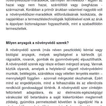
növényvédőszer-maradékok, bármilyen termelésből - legyen az
hazai vagy nem hazai, szántóföldi vagy üvegházas -
származnak. Korábban a primőr árukban valamivel nagyobb volt
a növényvédőszer-maradékok előfordulásának kockázata, de
napjainkban a termesztéstechnológiák fejlődésével ezek az áruk
is éppolyan biztonságosan fogyaszthatók, mint a szabadföldön
termesztettek.
Milyen anyagok a növényvédő szerek?
A növényvédő szerek (más néven peszticidek) kémiai vagy
biológiai anyagok, melyek segítségével a kártevők (pl.
rágcsálók, rovarok, gombák és gyomnövények) elpusztíthatók.
A növényvédő szerek egy része erősen mérgező anyag. Vannak
köztük olyanok, amelyek a helytelenül végzett növényvédelmi
munkák, belélegzés, szándékos vagy véletlen lenyelés esetén –
mennyiségtől függően - azonnali mérgezést okozhatnak. Ezért
mind az engedélyezés, mind a felhasználás és az ellenőrzés
rendkívüli gondossággal történik. A növényvédő szer címkéjén
feltüntetett adagolásra, és az élelmezés-egészségügyi
várakozási idő betartására a saját kiskertünkben megtermelt
zöldség, gyümölcs permetezését követően is ügyeljünk! Ha a