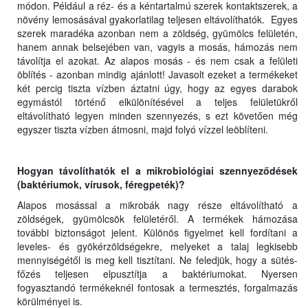
módon. Például a réz- és a kéntartalmú szerek kontaktszerek, a
növény lemosásával gyakorlatilag teljesen eltávolíthatók. Egyes
szerek maradéka azonban nem a zöldség, gyümölcs felületén,
hanem annak belsejében van, vagyis a mosás, hámozás nem
távolítja el azokat. Az alapos mosás - és nem csak a felületi
öblítés - azonban mindig ajánlott! Javasolt ezeket a termékeket
két percig tiszta vízben áztatni úgy, hogy az egyes darabok
egymástól történő elkülönítésével a teljes felületükről
eltávolítható legyen minden szennyezés, s ezt követően még
egyszer tiszta vízben átmosni, majd folyó vízzel leöblíteni.
Hogyan távolíthatók el a mikrobiológiai szennyeződések
(baktériumok, vírusok, féregpeték)?
Alapos mosással a mikrobák nagy része eltávolítható a
zöldségek, gyümölcsök felületéről. A termékek hámozása
további biztonságot jelent. Különös figyelmet kell fordítani a
leveles- és gyökérzöldségekre, melyeket a talaj legkisebb
mennyiségétől is meg kell tisztítani. Ne feledjük, hogy a sütés-
főzés teljesen elpusztítja a baktériumokat. Nyersen
fogyasztandó termékeknél fontosak a termesztés, forgalmazás
körülményei is.