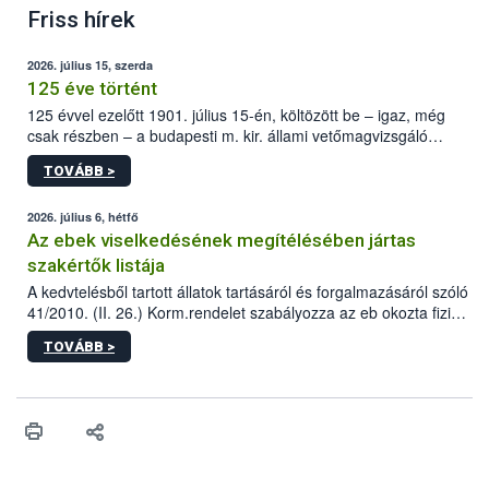
Friss hírek
2026. július 15, szerda
125 éve történt
125 évvel ezelőtt 1901. július 15-én, költözött be – igaz, még
csak részben – a budapesti m. kir. állami vetőmagvizsgáló
állomás a Kis Rókus utca 15. szám alatti, Czigler Győző által
TOVÁBB >
tervezett új épületébe.
2026. július 6, hétfő
Az ebek viselkedésének megítélésében jártas
szakértők listája
A kedvtelésből tartott állatok tartásáról és forgalmazásáról szóló
41/2010. (II. 26.) Korm.rendelet szabályozza az eb okozta fizikai
sérülés, illetve ennek veszélye keletkezésekor felmerülő
TOVÁBB >
hatósági feladatokat, valamint a veszélyes eb tartását és annak
engedélyezését. Ezen eljárások során szükség esetén be kell
vonni az ebek viselkedésének megítélésében jártas szakértőt.