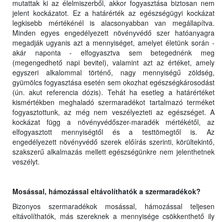
mutattak ki az élelmiszerből, akkor fogyasztása biztosan nem
jelent kockázatot. Ez a határérték az egészségügyi kockázat
legkisebb mértékénél is alacsonyabban van megállapítva.
Minden egyes engedélyezett növényvédő szer hatóanyagra
megadják ugyanis azt a mennyiséget, amelyet életünk során -
akár naponta - elfogyasztva sem betegednénk meg
(megengedhető napi bevitel), valamint azt az értéket, amely
egyszeri alkalommal történő, nagy mennyiségű zöldség,
gyümölcs fogyasztása esetén sem okozhat egészségkárosodást
(ún. akut referencia dózis). Tehát ha esetleg a határértéket
kismértékben meghaladó szermaradékot tartalmazó terméket
fogyasztottunk, az még nem veszélyezteti az egészséget. A
kockázat függ a növényvédőszer-maradék mértékétől, az
elfogyasztott mennyiségtől és a testtömegtől is. Az
engedélyezett növényvédő szerek előírás szerinti, körültekintő,
szakszerű alkalmazás mellett egészségünkre nem jelenthetnek
veszélyt.
Mosással, hámozással eltávolíthatók a szermaradékok?
Bizonyos szermaradékok mosással, hámozással teljesen
eltávolíthatók, más szereknek a mennyisége csökkenthető ily