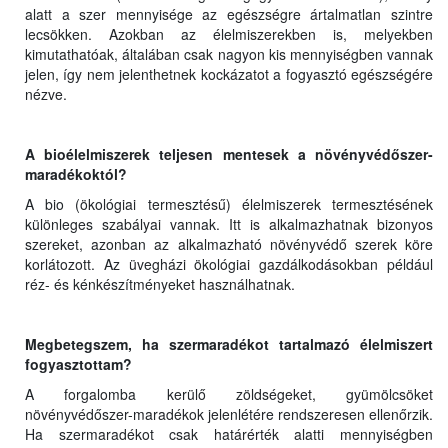
alatt a szer mennyisége az egészségre ártalmatlan szintre
lecsökken. Azokban az élelmiszerekben is, melyekben
kimutathatóak, általában csak nagyon kis mennyiségben vannak
jelen, így nem jelenthetnek kockázatot a fogyasztó egészségére
nézve.
A bioélelmiszerek teljesen mentesek a növényvédőszer-
maradékoktól?
A bio (ökológiai termesztésű) élelmiszerek termesztésének
különleges szabályai vannak. Itt is alkalmazhatnak bizonyos
szereket, azonban az alkalmazható növényvédő szerek köre
korlátozott. Az üvegházi ökológiai gazdálkodásokban például
réz- és kénkészítményeket használhatnak.
Megbetegszem, ha szermaradékot tartalmazó élelmiszert
fogyasztottam?
A forgalomba kerülő zöldségeket, gyümölcsöket
növényvédőszer-maradékok jelenlétére rendszeresen ellenőrzik.
Ha szermaradékot csak határérték alatti mennyiségben