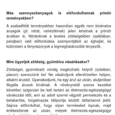
Más szennyezőanyagok is előfordulhatnak primőr
terményekben?
A szabadföldi terményekhez hasonlóan egyéb nem kívánatos
anyagok (pl. nitrát, nehézfémek) jelen lehetnek a primőr
árukban is. Nitrátoknak a leveles zöldségekben (salátában,
parajban) való előfordulása szempontjából az éghajlat, és
különösen a fényviszonyok a legmeghatározóbb tényezők.
Mire ügyeljek zöldség, gyümölcs vásárlásakor?
Zöldséget, gyümölcsöt mindig megbízható helyről (üzletben,
piacon) szerezzünk be! Ne vásároljunk ellenőrizetlen helyen,
alkalmi árustól. Gyanakodjunk, ha egy árut az utcán, aluljáróban
illegális árusok kínálnak. A növényvédő szeres kezelést
követően szigorúan be kell tartani az élelmezés-egészségügyi
várakozási időt, ami az adott szerrel végzett permetezés és a
betakarítás, forgalmazás időpontja közötti időtartamot jelöli.
Sajnos előfordulhat, hogy olyan terméseket lopnak, majd
értékesítenek az utcán, melyek élelmezés-egészségügyi