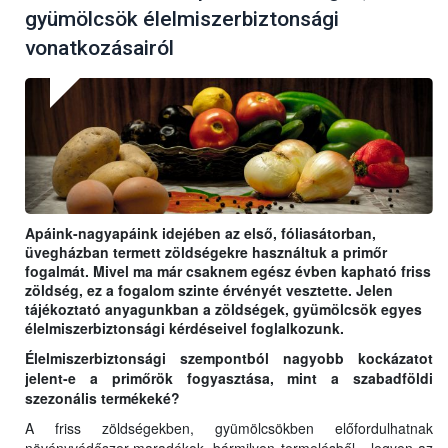
gyümölcsök élelmiszerbiztonsági
vonatkozásairól
Apáink-nagyapáink idejében az első, fóliasátorban,
üvegházban termett zöldségekre használtuk a primőr
fogalmát. Mivel ma már csaknem egész évben kapható friss
zöldség, ez a fogalom szinte érvényét vesztette. Jelen
tájékoztató anyagunkban a zöldségek, gyümölcsök egyes
élelmiszerbiztonsági kérdéseivel foglalkozunk.
Élelmiszerbiztonsági szempontból nagyobb kockázatot
jelent-e a primőrök fogyasztása, mint a szabadföldi
szezonális termékeké?
A friss zöldségekben, gyümölcsökben előfordulhatnak