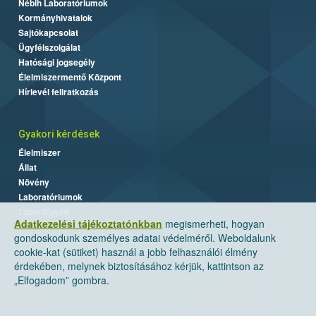
Nébih Laboratóriumok
Kormányhivatalok
Sajtókapcsolat
Ügyfélszolgálat
Hatósági jogsegély
Élelmiszermentő Központ
Hírlevél feliratkozás
Gyakori kérdések
Élelmiszer
Állat
Növény
Laboratóriumok
Labor/Egyéb
Adatkezelési tájékoztatónkban
megismerheti, hogyan
gondoskodunk személyes adatai védelméről. Weboldalunk
cookie-kat (sütiket) használ a jobb felhasználói élmény
érdekében, melynek biztosításához kérjük, kattintson az
„Elfogadom” gombra.