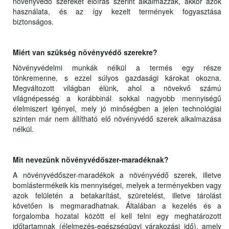
növényvédő szereket előírás szerint alkalmazzák, akkor azok
használata, és az így kezelt termények fogyasztása
biztonságos.
Miért van szükség növényvédő szerekre?
Növényvédelmi munkák nélkül a termés egy része
tönkremenne, s ezzel súlyos gazdasági károkat okozna.
Megváltozott világban élünk, ahol a növekvő számú
világnépesség a korábbinál sokkal nagyobb mennyiségű
élelmiszert igényel, mely jó minőségben a jelen technológiai
szinten már nem állítható elő növényvédő szerek alkalmazása
nélkül.
Mit nevezünk növényvédőszer-maradéknak?
A növényvédőszer-maradékok a növényvédő szerek, illetve
bomlástermékeik kis mennyiségei, melyek a terményekben vagy
azok felületén a betakarítást, szüretelést, illetve tárolást
követően is megmaradhatnak. Általában a kezelés és a
forgalomba hozatal között el kell telni egy meghatározott
időtartamnak (élelmezés-egészségügyi várakozási idő), amely