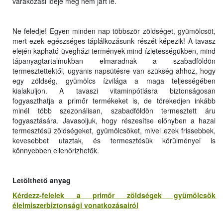
várakozási ideje még nem járt le.
Ne feledje! Egyen minden nap többször zöldséget, gyümölcsöt,
mert ezek egészséges táplálkozásunk részét képezik! A tavasz
elején kapható üvegházi termények mind ízletességükben, mind
tápanyagtartalmukban elmaradnak a szabadföldön
termesztettektől, ugyanis napsütésre van szükség ahhoz, hogy
egy zöldség, gyümölcs ízvilága a maga teljességében
kialakuljon. A tavaszi vitaminpótlásra biztonságosan
fogyaszthatja a primőr termékeket is, de törekedjen inkább
minél több szezonálisan, szabadföldön termesztett áru
fogyasztására. Javasoljuk, hogy részesítse előnyben a hazai
termesztésű zöldségeket, gyümölcsöket, mivel ezek frissebbek,
kevesebbet utaztak, és termesztésük körülményei is
könnyebben ellenőrizhetők.
Letölthető anyag
Kérdezz-felelek a primőr zöldségek gyümölcsök
élelmiszerbiztonsági vonatkozásairól