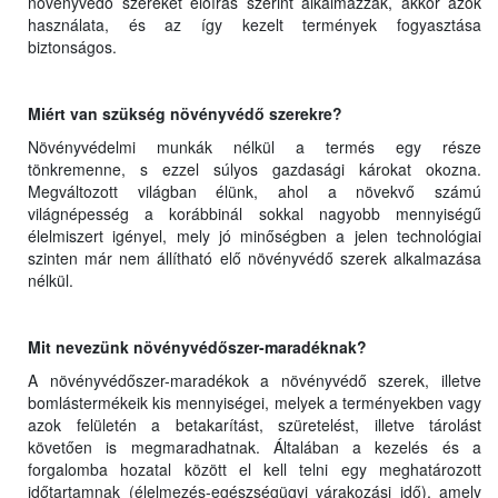
növényvédő szereket előírás szerint alkalmazzák, akkor azok
használata, és az így kezelt termények fogyasztása
biztonságos.
Miért van szükség növényvédő szerekre?
Növényvédelmi munkák nélkül a termés egy része
tönkremenne, s ezzel súlyos gazdasági károkat okozna.
Megváltozott világban élünk, ahol a növekvő számú
világnépesség a korábbinál sokkal nagyobb mennyiségű
élelmiszert igényel, mely jó minőségben a jelen technológiai
szinten már nem állítható elő növényvédő szerek alkalmazása
nélkül.
Mit nevezünk növényvédőszer-maradéknak?
A növényvédőszer-maradékok a növényvédő szerek, illetve
bomlástermékeik kis mennyiségei, melyek a terményekben vagy
azok felületén a betakarítást, szüretelést, illetve tárolást
követően is megmaradhatnak. Általában a kezelés és a
forgalomba hozatal között el kell telni egy meghatározott
időtartamnak (élelmezés-egészségügyi várakozási idő), amely