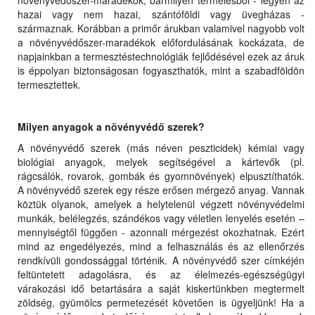
növényvédőszer-maradékok, bármilyen termelésből - legyen az
hazai vagy nem hazai, szántóföldi vagy üvegházas -
származnak. Korábban a primőr árukban valamivel nagyobb volt
a növényvédőszer-maradékok előfordulásának kockázata, de
napjainkban a termesztéstechnológiák fejlődésével ezek az áruk
is éppolyan biztonságosan fogyaszthatók, mint a szabadföldön
termesztettek.
Milyen anyagok a növényvédő szerek?
A növényvédő szerek (más néven peszticidek) kémiai vagy
biológiai anyagok, melyek segítségével a kártevők (pl.
rágcsálók, rovarok, gombák és gyomnövények) elpusztíthatók.
A növényvédő szerek egy része erősen mérgező anyag. Vannak
köztük olyanok, amelyek a helytelenül végzett növényvédelmi
munkák, belélegzés, szándékos vagy véletlen lenyelés esetén –
mennyiségtől függően - azonnali mérgezést okozhatnak. Ezért
mind az engedélyezés, mind a felhasználás és az ellenőrzés
rendkívüli gondossággal történik. A növényvédő szer címkéjén
feltüntetett adagolásra, és az élelmezés-egészségügyi
várakozási idő betartására a saját kiskertünkben megtermelt
zöldség, gyümölcs permetezését követően is ügyeljünk! Ha a