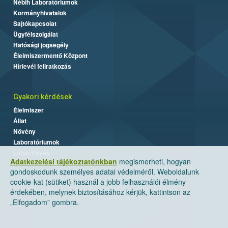
Nébih Laboratóriumok
Kormányhivatalok
Sajtókapcsolat
Ügyfélszolgálat
Hatósági jogsegély
Élelmiszermentő Központ
Hírlevél feliratkozás
Gyakori kérdések
Élelmiszer
Állat
Növény
Laboratóriumok
Labor/Egyéb
Adatkezelési tájékoztatónkban
megismerheti, hogyan
gondoskodunk személyes adatai védelméről. Weboldalunk
cookie-kat (sütiket) használ a jobb felhasználói élmény
érdekében, melynek biztosításához kérjük, kattintson az
„Elfogadom” gombra.