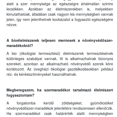
alatt a szer mennyisége az egészségre ártalmatlan szintre
lecsökken. Azokban az élelmiszerekben is, melyekben
kimutathatóak, általában csak nagyon kis mennyiségben vannak
jelen, így nem jelenthetnek kockázatot a fogyasztó egészségére
nézve.
A bioélelmiszerek teljesen mentesek a növényvédőszer-
maradékoktól?
A bio (ökológiai termesztésű) élelmiszerek termesztésének
különleges szabályai vannak. Itt is alkalmazhatnak bizonyos
szereket, azonban az alkalmazható növényvédő szerek köre
korlátozott. Az üvegházi ökológiai gazdálkodásokban például
réz- és kénkészítményeket használhatnak.
Megbetegszem, ha szermaradékot tartalmazó élelmiszert
fogyasztottam?
A forgalomba kerülő zöldségeket, gyümölcsöket
növényvédőszer-maradékok jelenlétére rendszeresen ellenőrzik.
Ha szermaradékot csak határérték alatti mennyiségben