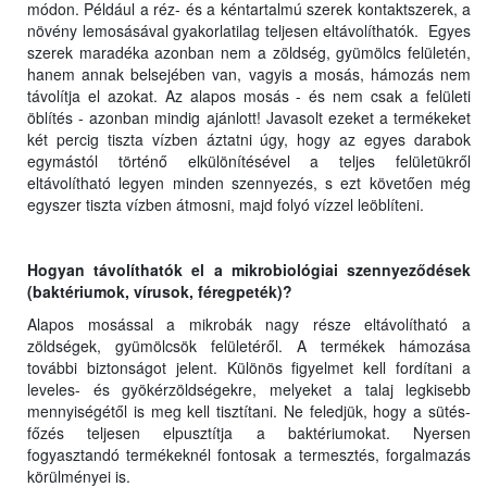
módon. Például a réz- és a kéntartalmú szerek kontaktszerek, a
növény lemosásával gyakorlatilag teljesen eltávolíthatók. Egyes
szerek maradéka azonban nem a zöldség, gyümölcs felületén,
hanem annak belsejében van, vagyis a mosás, hámozás nem
távolítja el azokat. Az alapos mosás - és nem csak a felületi
öblítés - azonban mindig ajánlott! Javasolt ezeket a termékeket
két percig tiszta vízben áztatni úgy, hogy az egyes darabok
egymástól történő elkülönítésével a teljes felületükről
eltávolítható legyen minden szennyezés, s ezt követően még
egyszer tiszta vízben átmosni, majd folyó vízzel leöblíteni.
Hogyan távolíthatók el a mikrobiológiai szennyeződések
(baktériumok, vírusok, féregpeték)?
Alapos mosással a mikrobák nagy része eltávolítható a
zöldségek, gyümölcsök felületéről. A termékek hámozása
további biztonságot jelent. Különös figyelmet kell fordítani a
leveles- és gyökérzöldségekre, melyeket a talaj legkisebb
mennyiségétől is meg kell tisztítani. Ne feledjük, hogy a sütés-
főzés teljesen elpusztítja a baktériumokat. Nyersen
fogyasztandó termékeknél fontosak a termesztés, forgalmazás
körülményei is.