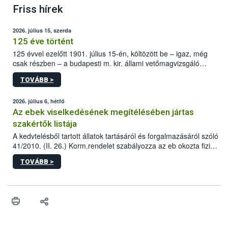
Friss hírek
2026. július 15, szerda
125 éve történt
125 évvel ezelőtt 1901. július 15-én, költözött be – igaz, még
csak részben – a budapesti m. kir. állami vetőmagvizsgáló
állomás a Kis Rókus utca 15. szám alatti, Czigler Győző által
TOVÁBB >
tervezett új épületébe.
2026. július 6, hétfő
Az ebek viselkedésének megítélésében jártas
szakértők listája
A kedvtelésből tartott állatok tartásáról és forgalmazásáról szóló
41/2010. (II. 26.) Korm.rendelet szabályozza az eb okozta fizikai
sérülés, illetve ennek veszélye keletkezésekor felmerülő
TOVÁBB >
hatósági feladatokat, valamint a veszélyes eb tartását és annak
engedélyezését. Ezen eljárások során szükség esetén be kell
vonni az ebek viselkedésének megítélésében jártas szakértőt.