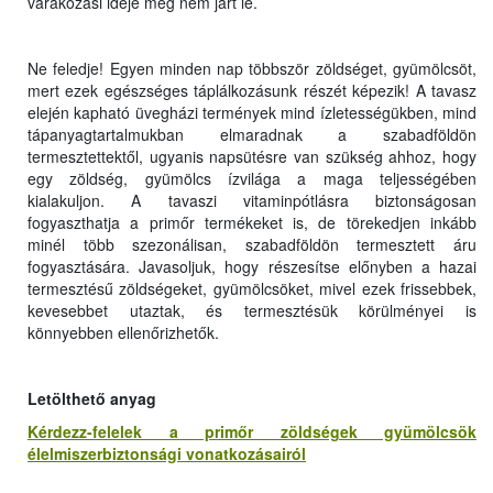
várakozási ideje még nem járt le.
Ne feledje! Egyen minden nap többször zöldséget, gyümölcsöt,
mert ezek egészséges táplálkozásunk részét képezik! A tavasz
elején kapható üvegházi termények mind ízletességükben, mind
tápanyagtartalmukban elmaradnak a szabadföldön
termesztettektől, ugyanis napsütésre van szükség ahhoz, hogy
egy zöldség, gyümölcs ízvilága a maga teljességében
kialakuljon. A tavaszi vitaminpótlásra biztonságosan
fogyaszthatja a primőr termékeket is, de törekedjen inkább
minél több szezonálisan, szabadföldön termesztett áru
fogyasztására. Javasoljuk, hogy részesítse előnyben a hazai
termesztésű zöldségeket, gyümölcsöket, mivel ezek frissebbek,
kevesebbet utaztak, és termesztésük körülményei is
könnyebben ellenőrizhetők.
Letölthető anyag
Kérdezz-felelek a primőr zöldségek gyümölcsök
élelmiszerbiztonsági vonatkozásairól