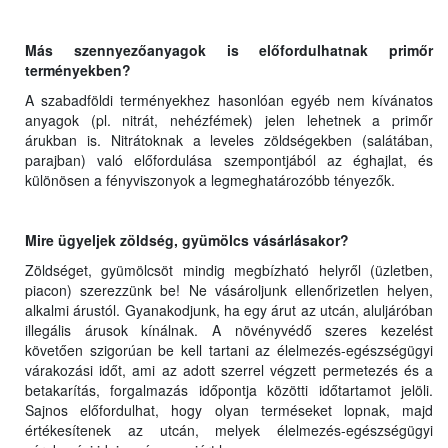
Más szennyezőanyagok is előfordulhatnak primőr
terményekben?
A szabadföldi terményekhez hasonlóan egyéb nem kívánatos
anyagok (pl. nitrát, nehézfémek) jelen lehetnek a primőr
árukban is. Nitrátoknak a leveles zöldségekben (salátában,
parajban) való előfordulása szempontjából az éghajlat, és
különösen a fényviszonyok a legmeghatározóbb tényezők.
Mire ügyeljek zöldség, gyümölcs vásárlásakor?
Zöldséget, gyümölcsöt mindig megbízható helyről (üzletben,
piacon) szerezzünk be! Ne vásároljunk ellenőrizetlen helyen,
alkalmi árustól. Gyanakodjunk, ha egy árut az utcán, aluljáróban
illegális árusok kínálnak. A növényvédő szeres kezelést
követően szigorúan be kell tartani az élelmezés-egészségügyi
várakozási időt, ami az adott szerrel végzett permetezés és a
betakarítás, forgalmazás időpontja közötti időtartamot jelöli.
Sajnos előfordulhat, hogy olyan terméseket lopnak, majd
értékesítenek az utcán, melyek élelmezés-egészségügyi