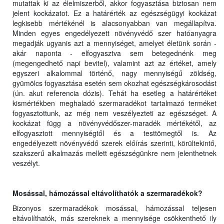
mutattak ki az élelmiszerből, akkor fogyasztása biztosan nem
jelent kockázatot. Ez a határérték az egészségügyi kockázat
legkisebb mértékénél is alacsonyabban van megállapítva.
Minden egyes engedélyezett növényvédő szer hatóanyagra
megadják ugyanis azt a mennyiséget, amelyet életünk során -
akár naponta - elfogyasztva sem betegednénk meg
(megengedhető napi bevitel), valamint azt az értéket, amely
egyszeri alkalommal történő, nagy mennyiségű zöldség,
gyümölcs fogyasztása esetén sem okozhat egészségkárosodást
(ún. akut referencia dózis). Tehát ha esetleg a határértéket
kismértékben meghaladó szermaradékot tartalmazó terméket
fogyasztottunk, az még nem veszélyezteti az egészséget. A
kockázat függ a növényvédőszer-maradék mértékétől, az
elfogyasztott mennyiségtől és a testtömegtől is. Az
engedélyezett növényvédő szerek előírás szerinti, körültekintő,
szakszerű alkalmazás mellett egészségünkre nem jelenthetnek
veszélyt.
Mosással, hámozással eltávolíthatók a szermaradékok?
Bizonyos szermaradékok mosással, hámozással teljesen
eltávolíthatók, más szereknek a mennyisége csökkenthető ily