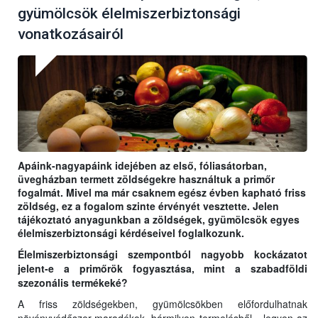
gyümölcsök élelmiszerbiztonsági
vonatkozásairól
Apáink-nagyapáink idejében az első, fóliasátorban,
üvegházban termett zöldségekre használtuk a primőr
fogalmát. Mivel ma már csaknem egész évben kapható friss
zöldség, ez a fogalom szinte érvényét vesztette. Jelen
tájékoztató anyagunkban a zöldségek, gyümölcsök egyes
élelmiszerbiztonsági kérdéseivel foglalkozunk.
Élelmiszerbiztonsági szempontból nagyobb kockázatot
jelent-e a primőrök fogyasztása, mint a szabadföldi
szezonális termékeké?
A friss zöldségekben, gyümölcsökben előfordulhatnak