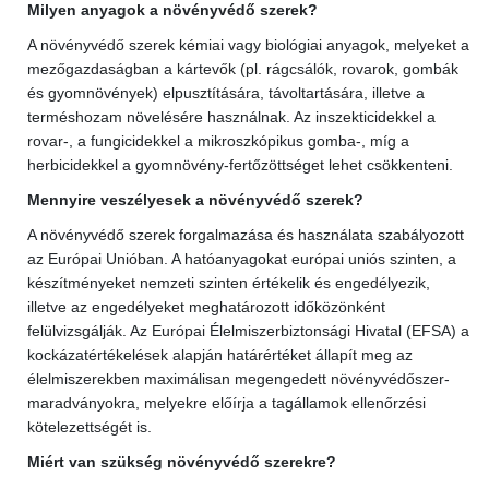
Milyen anyagok a növényvédő szerek?
A növényvédő szerek kémiai vagy biológiai anyagok, melyeket a
mezőgazdaságban a kártevők (pl. rágcsálók, rovarok, gombák
és gyomnövények) elpusztítására, távoltartására, illetve a
terméshozam növelésére használnak. Az inszekticidekkel a
rovar-, a fungicidekkel a mikroszkópikus gomba-, míg a
herbicidekkel a gyomnövény-fertőzöttséget lehet csökkenteni.
Mennyire veszélyesek a növényvédő szerek?
A növényvédő szerek forgalmazása és használata szabályozott
az Európai Unióban. A hatóanyagokat európai uniós szinten, a
készítményeket nemzeti szinten értékelik és engedélyezik,
illetve az engedélyeket meghatározott időközönként
felülvizsgálják. Az Európai Élelmiszerbiztonsági Hivatal (EFSA) a
kockázatértékelések alapján határértéket állapít meg az
élelmiszerekben maximálisan megengedett növényvédőszer-
maradványokra, melyekre előírja a tagállamok ellenőrzési
kötelezettségét is.
Miért van szükség növényvédő szerekre?