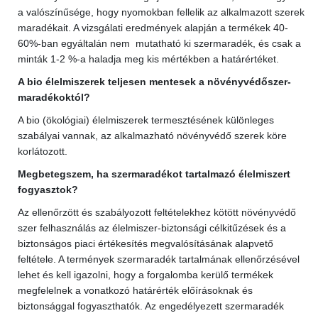
a valószínűsége, hogy nyomokban fellelik az alkalmazott szerek
maradékait. A vizsgálati eredmények alapján a termékek 40-
60%-ban egyáltalán nem mutatható ki szermaradék, és csak a
minták 1-2 %-a haladja meg kis mértékben a határértéket.
A bio élelmiszerek teljesen mentesek a növényvédőszer-
maradékoktól?
A bio (ökológiai) élelmiszerek termesztésének különleges
szabályai vannak, az alkalmazható növényvédő szerek köre
korlátozott.
Megbetegszem, ha szermaradékot tartalmazó élelmiszert
fogyasztok?
Az ellenőrzött és szabályozott feltételekhez kötött növényvédő
szer felhasználás az élelmiszer-biztonsági célkitűzések és a
biztonságos piaci értékesítés megvalósításának alapvető
feltétele. A termények szermaradék tartalmának ellenőrzésével
lehet és kell igazolni, hogy a forgalomba kerülő termékek
megfelelnek a vonatkozó határérték előírásoknak és
biztonsággal fogyaszthatók. Az engedélyezett szermaradék