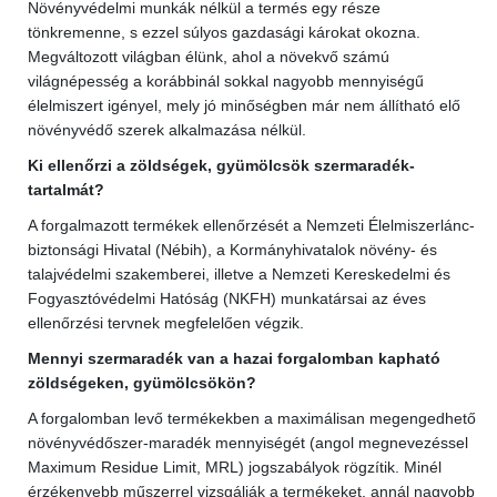
Növényvédelmi munkák nélkül a termés egy része
tönkremenne, s ezzel súlyos gazdasági károkat okozna.
Megváltozott világban élünk, ahol a növekvő számú
világnépesség a korábbinál sokkal nagyobb mennyiségű
élelmiszert igényel, mely jó minőségben már nem állítható elő
növényvédő szerek alkalmazása nélkül.
Ki ellenőrzi a zöldségek, gyümölcsök szermaradék-
tartalmát?
A forgalmazott termékek ellenőrzését a Nemzeti Élelmiszerlánc-
biztonsági Hivatal (Nébih), a Kormányhivatalok növény- és
talajvédelmi szakemberei, illetve a Nemzeti Kereskedelmi és
Fogyasztóvédelmi Hatóság (NKFH) munkatársai az éves
ellenőrzési tervnek megfelelően végzik.
Mennyi szermaradék van a hazai forgalomban kapható
zöldségeken, gyümölcsökön?
A forgalomban levő termékekben a maximálisan megengedhető
növényvédőszer-maradék mennyiségét (angol megnevezéssel
Maximum Residue Limit, MRL) jogszabályok rögzítik. Minél
érzékenyebb műszerrel vizsgálják a termékeket, annál nagyobb