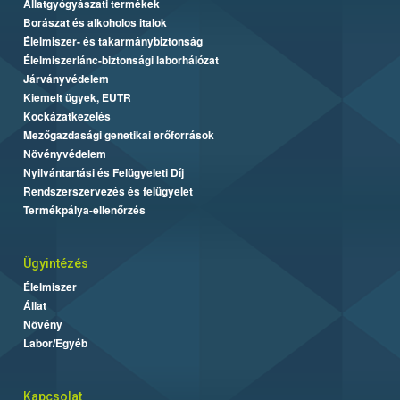
Állatgyógyászati termékek
Borászat és alkoholos italok
Élelmiszer- és takarmánybiztonság
Élelmiszerlánc-biztonsági laborhálózat
Járványvédelem
Kiemelt ügyek, EUTR
Kockázatkezelés
Mezőgazdasági genetikai erőforrások
Növényvédelem
Nyilvántartási és Felügyeleti Díj
Rendszerszervezés és felügyelet
Termékpálya-ellenőrzés
Ügyintézés
Élelmiszer
Állat
Növény
Labor/Egyéb
Kapcsolat