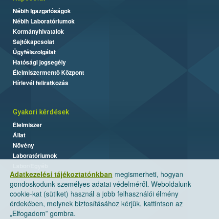
Nébih Igazgatóságok
Nébih Laboratóriumok
Kormányhivatalok
Sajtókapcsolat
Ügyfélszolgálat
Hatósági jogsegély
Élelmiszermentő Központ
Hírlevél feliratkozás
Gyakori kérdések
Élelmiszer
Állat
Növény
Laboratóriumok
Labor/Egyéb
Adatkezelési tájékoztatónkban
megismerheti, hogyan
gondoskodunk személyes adatai védelméről. Weboldalunk
cookie-kat (sütiket) használ a jobb felhasználói élmény
érdekében, melynek biztosításához kérjük, kattintson az
„Elfogadom” gombra.