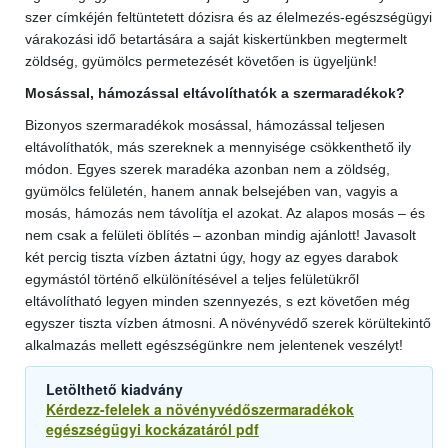
szer címkéjén feltüntetett dózisra és az élelmezés-egészségügyi
várakozási idő betartására a saját kiskertünkben megtermelt
zöldség, gyümölcs permetezését követően is ügyeljünk!
Mosással, hámozással eltávolíthatók a szermaradékok?
Bizonyos szermaradékok mosással, hámozással teljesen
eltávolíthatók, más szereknek a mennyisége csökkenthető ily
módon. Egyes szerek maradéka azonban nem a zöldség,
gyümölcs felületén, hanem annak belsejében van, vagyis a
mosás, hámozás nem távolítja el azokat. Az alapos mosás – és
nem csak a felületi öblítés – azonban mindig ajánlott! Javasolt
két percig tiszta vízben áztatni úgy, hogy az egyes darabok
egymástól történő elkülönítésével a teljes felületükről
eltávolítható legyen minden szennyezés, s ezt követően még
egyszer tiszta vízben átmosni. A növényvédő szerek körültekintő
alkalmazás mellett egészségünkre nem jelentenek veszélyt!
Letölthető kiadvány
Kérdezz-felelek a növényvédőszermaradékok
egészségügyi kockázatáról pdf