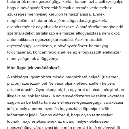
határérték nem egészségügyi korlát, hanem azt a célt szolgálja,
hogy a növényvédő szerekből csak a termés védelméhez
szükséges mennyiség kerüljön felhasználásra. Ennek
megfelelően a határérték a jó mezőgazdasági gyakorlat
ellenőrzésének egy objektív eszköze. A határértéket meghaladó
szermaradékot tartalmazó élelmiszer elfogyasztása nem okoz
automatikusan egészségkárosodást. A szermaradék
egészségügyi kockázata, a növényvédőszer-hatóanyag
toxicitásának, koncentrációjának és az elfogyasztott élelmiszer
mennyiségének a függvénye.
Mire ügyeljek vásárláskor?
A zöldséget, gyümölcsöt mindig megbízható helyről (üzletben,
piacon) szerezzük be! Ne vásároljunk ellenőrizetlen helyen,
alkalmi árustól. Gyanakodjunk, ha egy árut az utcán, aluljáróban
illegális árusok kínálnak. A növényvédőszeres kezelést követően
szigorúan be kell tartani az élelmezés-egészségügyi várakozási
időt, amely a permetezés és fogyasztás időpontja között
időtartamot jelöli. Sajnos előfordul, hogy olyan terméseket
lopnak, majd értékesítenek az utcán, melyek élelmezés-
egészségügyi várakozási ideje még nem járt le. A növényvédő