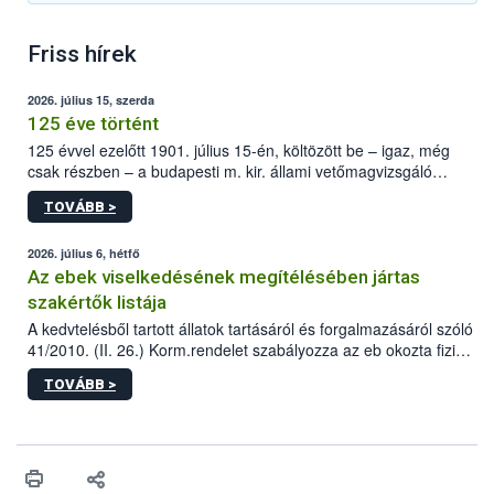
Friss hírek
2026. július 15, szerda
125 éve történt
125 évvel ezelőtt 1901. július 15-én, költözött be – igaz, még
csak részben – a budapesti m. kir. állami vetőmagvizsgáló
állomás a Kis Rókus utca 15. szám alatti, Czigler Győző által
TOVÁBB >
tervezett új épületébe.
2026. július 6, hétfő
Az ebek viselkedésének megítélésében jártas
szakértők listája
A kedvtelésből tartott állatok tartásáról és forgalmazásáról szóló
41/2010. (II. 26.) Korm.rendelet szabályozza az eb okozta fizikai
sérülés, illetve ennek veszélye keletkezésekor felmerülő
TOVÁBB >
hatósági feladatokat, valamint a veszélyes eb tartását és annak
engedélyezését. Ezen eljárások során szükség esetén be kell
vonni az ebek viselkedésének megítélésében jártas szakértőt.