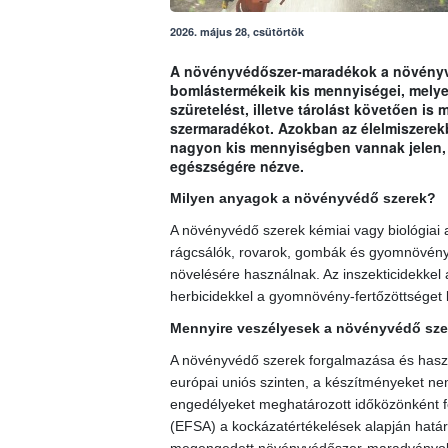
2026. május 28, csütörtök
A növényvédőszer-maradékok a növényvé
bomlástermékeik kis mennyiségei, melyek
szüretelést, illetve tárolást követően i
szermaradékot. Azokban az élelmiszerek
nagyon kis mennyiségben vannak jelen, 
egészségére nézve.
Milyen anyagok a növényvédő szerek?
A növényvédő szerek kémiai vagy biológiai
rágcsálók, rovarok, gombák és gyomnövények
növelésére használnak. Az inszekticidekkel 
herbicidekkel a gyomnövény-fertőzöttséget 
Mennyire veszélyesek a növényvédő sze
A növényvédő szerek forgalmazása és haszn
európai uniós szinten, a készítményeket nemz
engedélyeket meghatározott időközönként fel
(EFSA) a kockázatértékelések alapján határ