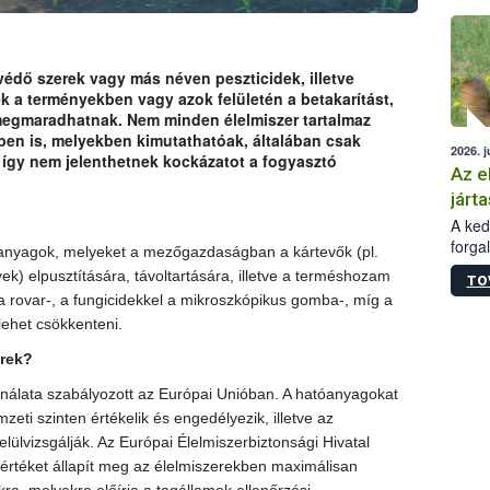
épüle
dő szerek vagy más néven peszticidek, illetve
 a terményekben vagy azok felületén a betakarítást,
s megmaradhatnak. Nem minden élelmiszer tartalmaz
ben is, melyekben kimutathatóak, általában csak
2026. j
így nem jelenthetnek kockázatot a fogyasztó
Az e
járta
A kedv
forga
 anyagok, melyeket a mezőgazdaságban a kártevők (pl.
Korm.
) elpusztítására, távoltartására, illetve a terméshozam
TO
sérül
a rovar-, a fungicidekkel a mikroszkópikus gomba-, míg a
felme
lehet csökkenteni.
veszé
Ezen 
rek?
vonni
jártas
álata szabályozott az Európai Unióban. A hatóanyagokat
eti szinten értékelik és engedélyezik, illetve az
ülvizsgálják. Az Európai Élelmiszerbiztonsági Hivatal
értéket állapít meg az élelmiszerekben maximálisan