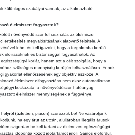
nek különleges szabályai vannak, az alkalmazható
azó élelmiszert fogyasztok?
 kötött növényvédő szer felhasználás az élelmiszer-
ci értékesítés megvalósításának alapvető feltétele. A
ésével lehet és kell igazolni, hogy a forgalomba kerülő
k előírásoknak és biztonsággal fogyaszthatók. Az
gészségügyi korlát, hanem azt a célt szolgálja, hogy a
méhez szükséges mennyiség kerüljön felhasználásra. Ennek
i gyakorlat ellenőrzésének egy objektív eszköze. A
almazó élelmiszer elfogyasztása nem okoz automatikusan
ségügyi kockázata, a növényvédőszer-hatóanyag
ogyasztott élelmiszer mennyiségének a függvénye.
helyről (üzletben, piacon) szerezzük be! Ne vásároljunk
kodjunk, ha egy árut az utcán, aluljáróban illegális árusok
tően szigorúan be kell tartani az élelmezés-egészségügyi
sztás időpontja között időtartamot jelöli. Sajnos előfordul,