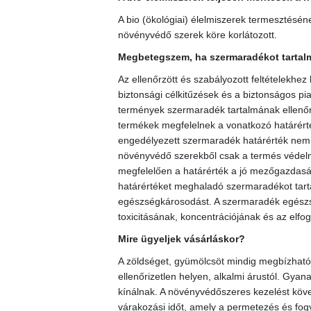
A bio (ökológiai) élelmiszerek termesztésé
növényvédő szerek köre korlátozott.
Megbetegszem, ha szermaradékot tartalm
Az ellenőrzött és szabályozott feltételekhez
biztonsági célkitűzések és a biztonságos pia
termények szermaradék tartalmának ellenőrz
termékek megfelelnek a vonatkozó határérté
engedélyezett szermaradék határérték nem e
növényvédő szerekből csak a termés védel
megfelelően a határérték a jó mezőgazdaság
határértéket meghaladó szermaradékot tart
egészségkárosodást. A szermaradék egész
toxicitásának, koncentrációjának és az elf
Mire ügyeljek vásárláskor?
A zöldséget, gyümölcsöt mindig megbízható 
ellenőrizetlen helyen, alkalmi árustól. Gyana
kínálnak. A növényvédőszeres kezelést köve
várakozási időt, amely a permetezés és fogya