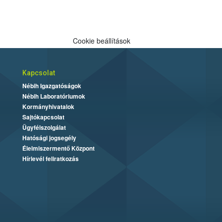
Cookie beállítások
Kapcsolat
Nébih Igazgatóságok
Nébih Laboratóriumok
Kormányhivatalok
Sajtókapcsolat
Ügyfélszolgálat
Hatósági jogsegély
Élelmiszermentő Központ
Hírlevél feliratkozás