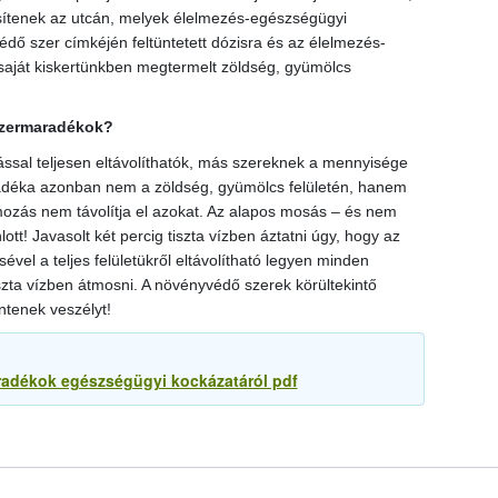
sítenek az utcán, melyek élelmezés-egészségügyi
édő szer címkéjén feltüntetett dózisra és az élelmezés-
saját kiskertünkben megtermelt zöldség, gyümölcs
szermaradékok?
al teljesen eltávolíthatók, más szereknek a mennyisége
adéka azonban nem a zöldség, gyümölcs felületén, hanem
ozás nem távolítja el azokat. Az alapos mosás – és nem
lott! Javasolt két percig tiszta vízben áztatni úgy, hogy az
vel a teljes felületükről eltávolítható legyen minden
zta vízben átmosni. A növényvédő szerek körültekintő
ntenek veszélyt!
radékok egészségügyi kockázatáról pdf