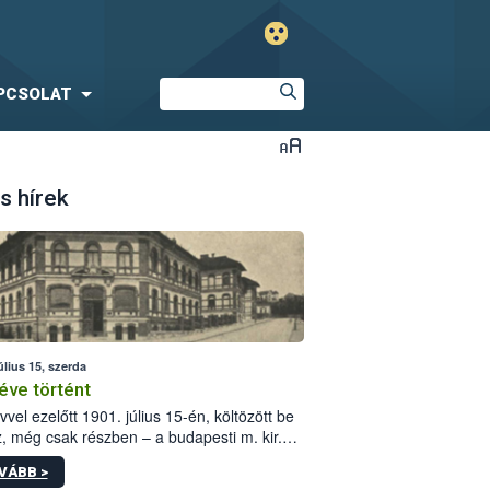
PCSOLAT
s hírek
úlius 15, szerda
éve történt
vvel ezelőtt 1901. július 15-én, költözött be
z, még csak részben – a budapesti m. kir.
i vetőmagvizsgáló állomás a Kis Rókus utca
VÁBB >
ám alatti, Czigler Győző által tervezett új