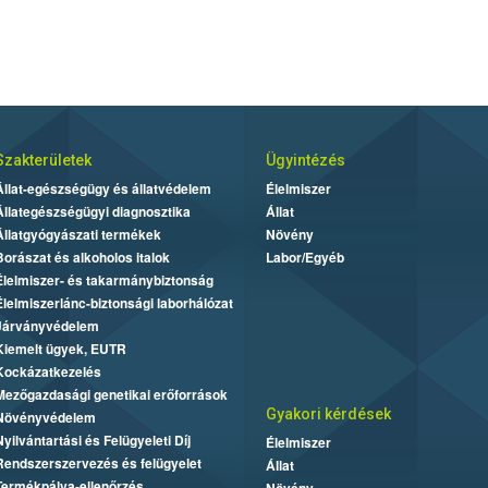
Szakterületek
Ügyintézés
Állat-egészségügy és állatvédelem
Élelmiszer
Állategészségügyi diagnosztika
Állat
Állatgyógyászati termékek
Növény
Borászat és alkoholos italok
Labor/Egyéb
Élelmiszer- és takarmánybiztonság
Élelmiszerlánc-biztonsági laborhálózat
Járványvédelem
Kiemelt ügyek, EUTR
Kockázatkezelés
Mezőgazdasági genetikai erőforrások
Gyakori kérdések
Növényvédelem
Nyilvántartási és Felügyeleti Díj
Élelmiszer
Rendszerszervezés és felügyelet
Állat
Termékpálya-ellenőrzés