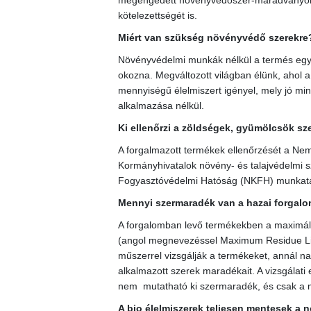
megengedett növényvédőszer-maradványokra,
kötelezettségét is.
Miért van szükség növényvédő szerekre
Növényvédelmi munkák nélkül a termés egy 
okozna. Megváltozott világban élünk, ahol
mennyiségű élelmiszert igényel, mely jó m
alkalmazása nélkül.
Ki ellenőrzi a zöldségek, gyümölcsök sz
A forgalmazott termékek ellenőrzését a Nemz
Kormányhivatalok növény- és talajvédelmi s
Fogyasztóvédelmi Hatóság (NKFH) munkatárs
Mennyi szermaradék van a hazai forga
A forgalomban levő termékekben a maxim
(angol megnevezéssel Maximum Residue Lim
műszerrel vizsgálják a termékeket, annál n
alkalmazott szerek maradékait. A vizsgálat
nem mutatható ki szermaradék, és csak a m
A bio élelmiszerek teljesen mentesek a