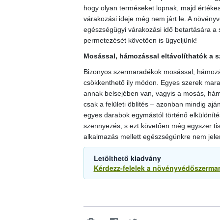
hogy olyan terméseket lopnak, majd értéke
várakozási ideje még nem járt le. A növényv
egészségügyi várakozási idő betartására a 
permetezését követően is ügyeljünk!
Mosással, hámozással eltávolíthatók a 
Bizonyos szermaradékok mosással, hámozáss
csökkenthető ily módon. Egyes szerek mar
annak belsejében van, vagyis a mosás, hám
csak a felületi öblítés – azonban mindig aján
egyes darabok egymástól történő elkülönítésé
szennyezés, s ezt követően még egyszer tis
alkalmazás mellett egészségünkre nem jele
Letölthető kiadvány
Kérdezz-felelek a növényvédőszerma