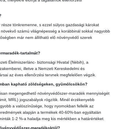
 melyekre előírja a tagállamok ellenőrzési
?
része tönkremenne, s ezzel súlyos gazdasági károkat
 a növekvő számú világnépesség a korábbinál sokkal nagyobb
inőségben már nem állítható elő növényvédő szerek
ermaradék-tartalmát?
eti Élelmiszerlánc- biztonsági Hivatal (Nébih), a
zakemberei, illetve a Nemzeti Kereskedelmi és
ai az éves ellenőrzési tervnek megfelelően végzik.
lomban kapható zöldségeken, gyümölcsökön?
álisan megengedhető növényvédőszer-maradék mennyiségét
it, MRL) jogszabályok rögzítik. Minél érzékenyebb
agyobb a valószínűsége, hogy nyomokban fellelik az
i eredmények alapján a termékek 40-60%-ban egyáltalán
inták 1-2 %-a haladja meg kis mértékben a határértéket.
 növényvédőszer-maradékoktól?