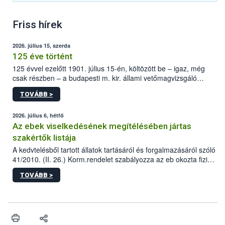
Friss hírek
2026. július 15, szerda
125 éve történt
125 évvel ezelőtt 1901. július 15-én, költözött be – igaz, még
csak részben – a budapesti m. kir. állami vetőmagvizsgáló
állomás a Kis Rókus utca 15. szám alatti, Czigler Győző által
TOVÁBB >
tervezett új épületébe.
2026. július 6, hétfő
Az ebek viselkedésének megítélésében jártas
szakértők listája
A kedvtelésből tartott állatok tartásáról és forgalmazásáról szóló
41/2010. (II. 26.) Korm.rendelet szabályozza az eb okozta fizikai
sérülés, illetve ennek veszélye keletkezésekor felmerülő
TOVÁBB >
hatósági feladatokat, valamint a veszélyes eb tartását és annak
engedélyezését. Ezen eljárások során szükség esetén be kell
vonni az ebek viselkedésének megítélésében jártas szakértőt.