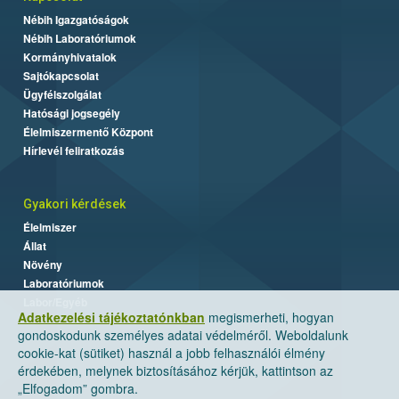
Nébih Igazgatóságok
Nébih Laboratóriumok
Kormányhivatalok
Sajtókapcsolat
Ügyfélszolgálat
Hatósági jogsegély
Élelmiszermentő Központ
Hírlevél feliratkozás
Gyakori kérdések
Élelmiszer
Állat
Növény
Laboratóriumok
Labor/Egyéb
Adatkezelési tájékoztatónkban
megismerheti, hogyan
gondoskodunk személyes adatai védelméről. Weboldalunk
cookie-kat (sütiket) használ a jobb felhasználói élmény
érdekében, melynek biztosításához kérjük, kattintson az
„Elfogadom” gombra.