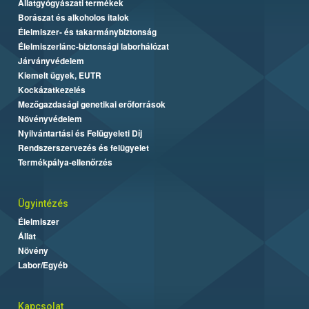
Állatgyógyászati termékek
Borászat és alkoholos italok
Élelmiszer- és takarmánybiztonság
Élelmiszerlánc-biztonsági laborhálózat
Járványvédelem
Kiemelt ügyek, EUTR
Kockázatkezelés
Mezőgazdasági genetikai erőforrások
Növényvédelem
Nyilvántartási és Felügyeleti Díj
Rendszerszervezés és felügyelet
Termékpálya-ellenőrzés
Ügyintézés
Élelmiszer
Állat
Növény
Labor/Egyéb
Kapcsolat