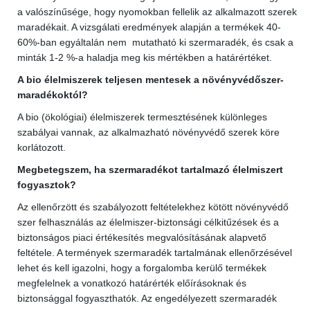
a valószínűsége, hogy nyomokban fellelik az alkalmazott szerek
maradékait. A vizsgálati eredmények alapján a termékek 40-
60%-ban egyáltalán nem mutatható ki szermaradék, és csak a
minták 1-2 %-a haladja meg kis mértékben a határértéket.
A bio élelmiszerek teljesen mentesek a növényvédőszer-
maradékoktól?
A bio (ökológiai) élelmiszerek termesztésének különleges
szabályai vannak, az alkalmazható növényvédő szerek köre
korlátozott.
Megbetegszem, ha szermaradékot tartalmazó élelmiszert
fogyasztok?
Az ellenőrzött és szabályozott feltételekhez kötött növényvédő
szer felhasználás az élelmiszer-biztonsági célkitűzések és a
biztonságos piaci értékesítés megvalósításának alapvető
feltétele. A termények szermaradék tartalmának ellenőrzésével
lehet és kell igazolni, hogy a forgalomba kerülő termékek
megfelelnek a vonatkozó határérték előírásoknak és
biztonsággal fogyaszthatók. Az engedélyezett szermaradék