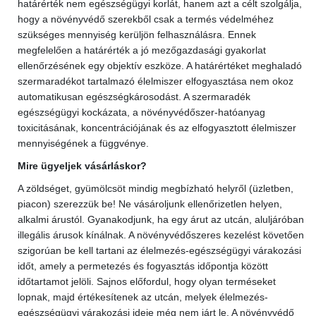
határérték nem egészségügyi korlát, hanem azt a célt szolgálja,
hogy a növényvédő szerekből csak a termés védelméhez
szükséges mennyiség kerüljön felhasználásra. Ennek
megfelelően a határérték a jó mezőgazdasági gyakorlat
ellenőrzésének egy objektív eszköze. A határértéket meghaladó
szermaradékot tartalmazó élelmiszer elfogyasztása nem okoz
automatikusan egészségkárosodást. A szermaradék
egészségügyi kockázata, a növényvédőszer-hatóanyag
toxicitásának, koncentrációjának és az elfogyasztott élelmiszer
mennyiségének a függvénye.
Mire ügyeljek vásárláskor?
A zöldséget, gyümölcsöt mindig megbízható helyről (üzletben,
piacon) szerezzük be! Ne vásároljunk ellenőrizetlen helyen,
alkalmi árustól. Gyanakodjunk, ha egy árut az utcán, aluljáróban
illegális árusok kínálnak. A növényvédőszeres kezelést követően
szigorúan be kell tartani az élelmezés-egészségügyi várakozási
időt, amely a permetezés és fogyasztás időpontja között
időtartamot jelöli. Sajnos előfordul, hogy olyan terméseket
lopnak, majd értékesítenek az utcán, melyek élelmezés-
egészségügyi várakozási ideje még nem járt le. A növényvédő