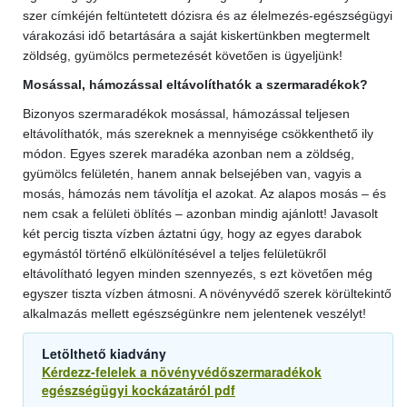
szer címkéjén feltüntetett dózisra és az élelmezés-egészségügyi
várakozási idő betartására a saját kiskertünkben megtermelt
zöldség, gyümölcs permetezését követően is ügyeljünk!
Mosással, hámozással eltávolíthatók a szermaradékok?
Bizonyos szermaradékok mosással, hámozással teljesen
eltávolíthatók, más szereknek a mennyisége csökkenthető ily
módon. Egyes szerek maradéka azonban nem a zöldség,
gyümölcs felületén, hanem annak belsejében van, vagyis a
mosás, hámozás nem távolítja el azokat. Az alapos mosás – és
nem csak a felületi öblítés – azonban mindig ajánlott! Javasolt
két percig tiszta vízben áztatni úgy, hogy az egyes darabok
egymástól történő elkülönítésével a teljes felületükről
eltávolítható legyen minden szennyezés, s ezt követően még
egyszer tiszta vízben átmosni. A növényvédő szerek körültekintő
alkalmazás mellett egészségünkre nem jelentenek veszélyt!
Letölthető kiadvány
Kérdezz-felelek a növényvédőszermaradékok
egészségügyi kockázatáról pdf