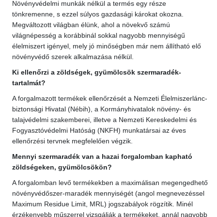
Növényvédelmi munkák nélkül a termés egy része
tönkremenne, s ezzel súlyos gazdasági károkat okozna.
Megváltozott világban élünk, ahol a növekvő számú
világnépesség a korábbinál sokkal nagyobb mennyiségű
élelmiszert igényel, mely jó minőségben már nem állítható elő
növényvédő szerek alkalmazása nélkül.
Ki ellenőrzi a zöldségek, gyümölcsök szermaradék-
tartalmát?
A forgalmazott termékek ellenőrzését a Nemzeti Élelmiszerlánc-
biztonsági Hivatal (Nébih), a Kormányhivatalok növény- és
talajvédelmi szakemberei, illetve a Nemzeti Kereskedelmi és
Fogyasztóvédelmi Hatóság (NKFH) munkatársai az éves
ellenőrzési tervnek megfelelően végzik.
Mennyi szermaradék van a hazai forgalomban kapható
zöldségeken, gyümölcsökön?
A forgalomban levő termékekben a maximálisan megengedhető
növényvédőszer-maradék mennyiségét (angol megnevezéssel
Maximum Residue Limit, MRL) jogszabályok rögzítik. Minél
érzékenyebb műszerrel vizsgálják a termékeket, annál nagyobb