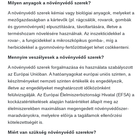
Milyen anyagok a növényvédő szerek?
A növényvédő szerek kémiai vagy biológiai anyagok, melyeket a
mezőgazdaságban a kártevők (pl. rágcsálók, rovarok, gombák
és gyomnövények) elpusztítására, távoltartására, illetve a
terméshozam növelésére használnak. Az inszekticidekkel a
rovar-, a fungicidekkel a mikroszkópikus gomba-, míg a
herbicidekkel a gyomnövény-fertőzöttséget lehet csökkenteni.
Mennyire veszélyesek a növényvédő szerek?
A növényvédő szerek forgalmazása és használata szabályozott
az Európai Unióban. A hatóanyagokat európai uniós szinten, a
készítményeket nemzeti szinten értékelik és engedélyezik,
illetve az engedélyeket meghatározott időközönként
felülvizsgálják. Az Európai Élelmiszerbiztonsági Hivatal (EFSA) a
kockázatértékelések alapján határértéket állapít meg az
élelmiszerekben maximálisan megengedett növényvédőszer-
maradványokra, melyekre előírja a tagállamok ellenőrzési
kötelezettségét is.
Miért van szükség növényvédő szerekre?