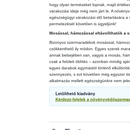
hogy olyan terméseket lopnak, majd értéke
várakozási ideje még nem járt le. A növényv
egészségügyi várakozási idő betartására a 
permetezését követően is ügyeljünk!
Mosással, hámozással eltávolíthatók a 
Bizonyos szermaradékok mosással, hámozáss
csökkenthető ily módon. Egyes szerek mar
annak belsejében van, vagyis a mosás, hám
csak a felületi öblítés – azonban mindig aján
egyes darabok egymástól történő elkülönítésé
szennyezés, s ezt követően még egyszer tis
alkalmazás mellett egészségünkre nem jele
Letölthető kiadvány
Kérdezz-felelek a növényvédőszerma