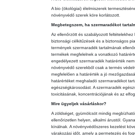
A bio (ökológiai) élelmiszerek termesztésé
növényvédő szerek köre korlátozott.
Megbetegszem, ha szermaradékot tartalm
Az ellenőrzött és szabályozott feltételekhez
biztonsági célkitűzések és a biztonságos pia
termények szermaradék tartalmának ellenőrz
termékek megfelelnek a vonatkozó határérté
engedélyezett szermaradék határérték nem e
növényvédő szerekből csak a termés védel
megfelelően a határérték a jó mezőgazdaság
határértéket meghaladó szermaradékot tart
egészségkárosodást. A szermaradék egész
toxicitásának, koncentrációjának és az elf
Mire ügyeljek vásárláskor?
A zöldséget, gyümölcsöt mindig megbízható 
ellenőrizetlen helyen, alkalmi árustól. Gyana
kínálnak. A növényvédőszeres kezelést köve
várakozási időt, amely a permetezés és fogya