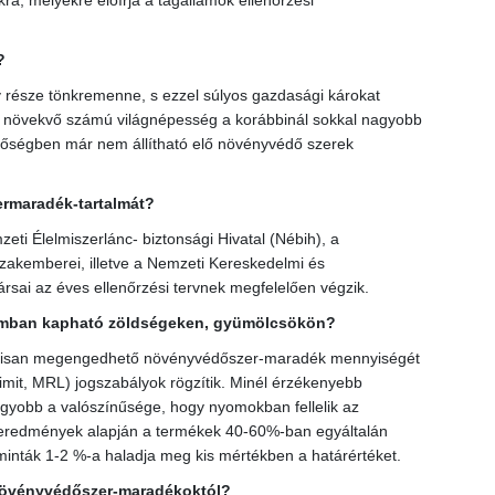
 melyekre előírja a tagállamok ellenőrzési
?
része tönkremenne, s ezzel súlyos gazdasági károkat
 a növekvő számú világnépesség a korábbinál sokkal nagyobb
inőségben már nem állítható elő növényvédő szerek
ermaradék-tartalmát?
eti Élelmiszerlánc- biztonsági Hivatal (Nébih), a
zakemberei, illetve a Nemzeti Kereskedelmi és
ai az éves ellenőrzési tervnek megfelelően végzik.
lomban kapható zöldségeken, gyümölcsökön?
álisan megengedhető növényvédőszer-maradék mennyiségét
it, MRL) jogszabályok rögzítik. Minél érzékenyebb
agyobb a valószínűsége, hogy nyomokban fellelik az
i eredmények alapján a termékek 40-60%-ban egyáltalán
inták 1-2 %-a haladja meg kis mértékben a határértéket.
 növényvédőszer-maradékoktól?