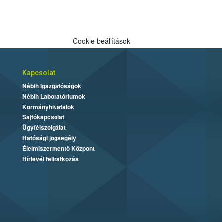
Cookie beállítások
Kapcsolat
Nébih Igazgatóságok
Nébih Laboratóriumok
Kormányhivatalok
Sajtókapcsolat
Ügyfélszolgálat
Hatósági jogsegély
Élelmiszermentő Központ
Hírlevél feliratkozás