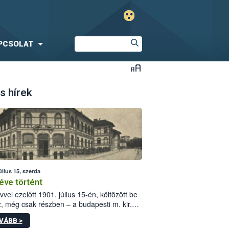
PCSOLAT
s hírek
úlius 15, szerda
éve történt
vvel ezelőtt 1901. július 15-én, költözött be
z, még csak részben – a budapesti m. kir.
i vetőmagvizsgáló állomás a Kis Rókus utca
VÁBB >
ám alatti, Czigler Győző által tervezett új