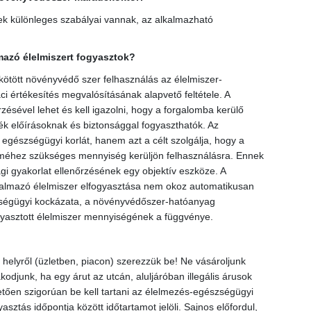
nek különleges szabályai vannak, az alkalmazható
azó élelmiszert fogyasztok?
 kötött növényvédő szer felhasználás az élelmiszer-
ci értékesítés megvalósításának alapvető feltétele. A
ésével lehet és kell igazolni, hogy a forgalomba kerülő
k előírásoknak és biztonsággal fogyaszthatók. Az
gészségügyi korlát, hanem azt a célt szolgálja, hogy a
méhez szükséges mennyiség kerüljön felhasználásra. Ennek
i gyakorlat ellenőrzésének egy objektív eszköze. A
almazó élelmiszer elfogyasztása nem okoz automatikusan
ségügyi kockázata, a növényvédőszer-hatóanyag
ogyasztott élelmiszer mennyiségének a függvénye.
helyről (üzletben, piacon) szerezzük be! Ne vásároljunk
kodjunk, ha egy árut az utcán, aluljáróban illegális árusok
tően szigorúan be kell tartani az élelmezés-egészségügyi
sztás időpontja között időtartamot jelöli. Sajnos előfordul,