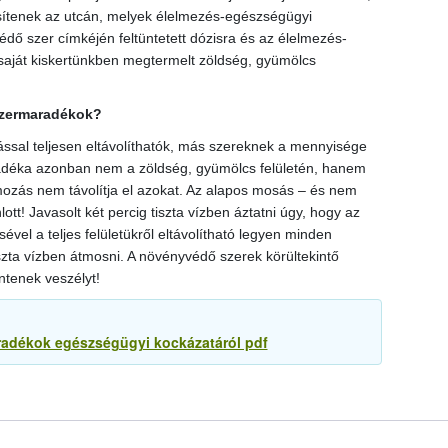
sítenek az utcán, melyek élelmezés-egészségügyi
édő szer címkéjén feltüntetett dózisra és az élelmezés-
saját kiskertünkben megtermelt zöldség, gyümölcs
szermaradékok?
al teljesen eltávolíthatók, más szereknek a mennyisége
adéka azonban nem a zöldség, gyümölcs felületén, hanem
ozás nem távolítja el azokat. Az alapos mosás – és nem
lott! Javasolt két percig tiszta vízben áztatni úgy, hogy az
vel a teljes felületükről eltávolítható legyen minden
zta vízben átmosni. A növényvédő szerek körültekintő
ntenek veszélyt!
radékok egészségügyi kockázatáról pdf