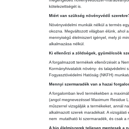
megengedett növényvédőszer-maradványokra,
kötelezettségét is.
Miért van szükség növényvédő szerekre
Növényvédelmi munkák nélkül a termés egy 
okozna. Megváltozott világban élünk, ahol
mennyiségű élelmiszert igényel, mely jó m
alkalmazása nélkül.
Ki ellenőrzi a zöldségek, gyümölcsök sz
A forgalmazott termékek ellenőrzését a Nemz
Kormányhivatalok növény- és talajvédelmi s
Fogyasztóvédelmi Hatóság (NKFH) munkatárs
Mennyi szermaradék van a hazai forga
A forgalomban levő termékekben a maxim
(angol megnevezéssel Maximum Residue Lim
műszerrel vizsgálják a termékeket, annál n
alkalmazott szerek maradékait. A vizsgálat
nem mutatható ki szermaradék, és csak a m
A bio élelmiszerek teljesen mentesek a