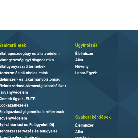
Szakterületek
Ügyintézés
Állat-egészségügy és állatvédelem
Élelmiszer
Állategészségügyi diagnosztika
Állat
Állatgyógyászati termékek
Növény
Borászat és alkoholos italok
Labor/Egyéb
Élelmiszer- és takarmánybiztonság
Élelmiszerlánc-biztonsági laborhálózat
Járványvédelem
Kiemelt ügyek, EUTR
Kockázatkezelés
Mezőgazdasági genetikai erőforrások
Gyakori kérdések
Növényvédelem
Nyilvántartási és Felügyeleti Díj
Élelmiszer
Rendszerszervezés és felügyelet
Állat
Termékpálya-ellenőrzés