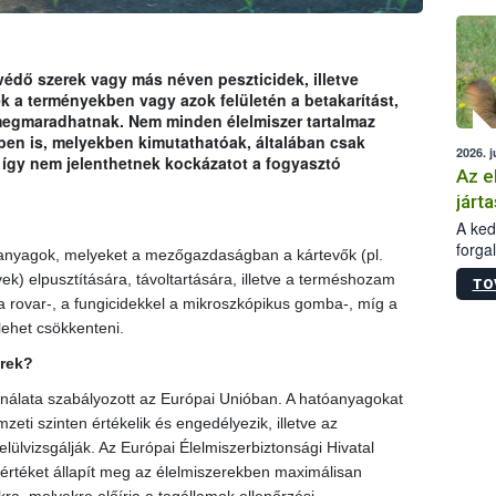
épüle
dő szerek vagy más néven peszticidek, illetve
 a terményekben vagy azok felületén a betakarítást,
s megmaradhatnak. Nem minden élelmiszer tartalmaz
ben is, melyekben kimutathatóak, általában csak
2026. j
így nem jelenthetnek kockázatot a fogyasztó
Az e
járta
A kedv
forga
 anyagok, melyeket a mezőgazdaságban a kártevők (pl.
Korm.
) elpusztítására, távoltartására, illetve a terméshozam
TO
sérül
a rovar-, a fungicidekkel a mikroszkópikus gomba-, míg a
felme
lehet csökkenteni.
veszé
Ezen 
rek?
vonni
jártas
álata szabályozott az Európai Unióban. A hatóanyagokat
eti szinten értékelik és engedélyezik, illetve az
ülvizsgálják. Az Európai Élelmiszerbiztonsági Hivatal
értéket állapít meg az élelmiszerekben maximálisan