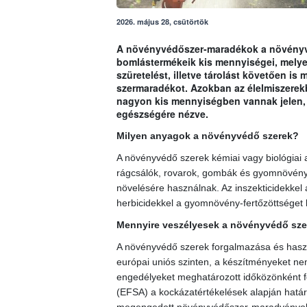
2026. május 28, csütörtök
A növényvédőszer-maradékok a növényvé
bomlástermékeik kis mennyiségei, melyek
szüretelést, illetve tárolást követően i
szermaradékot. Azokban az élelmiszerek
nagyon kis mennyiségben vannak jelen, 
egészségére nézve.
Milyen anyagok a növényvédő szerek?
A növényvédő szerek kémiai vagy biológiai
rágcsálók, rovarok, gombák és gyomnövények
növelésére használnak. Az inszekticidekkel 
herbicidekkel a gyomnövény-fertőzöttséget 
Mennyire veszélyesek a növényvédő sze
A növényvédő szerek forgalmazása és haszn
európai uniós szinten, a készítményeket nemz
engedélyeket meghatározott időközönként fel
(EFSA) a kockázatértékelések alapján határ