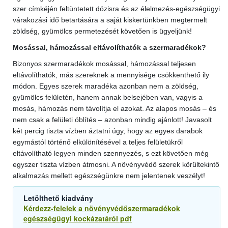
szer címkéjén feltüntetett dózisra és az élelmezés-egészségügyi
várakozási idő betartására a saját kiskertünkben megtermelt
zöldség, gyümölcs permetezését követően is ügyeljünk!
Mosással, hámozással eltávolíthatók a szermaradékok?
Bizonyos szermaradékok mosással, hámozással teljesen
eltávolíthatók, más szereknek a mennyisége csökkenthető ily
módon. Egyes szerek maradéka azonban nem a zöldség,
gyümölcs felületén, hanem annak belsejében van, vagyis a
mosás, hámozás nem távolítja el azokat. Az alapos mosás – és
nem csak a felületi öblítés – azonban mindig ajánlott! Javasolt
két percig tiszta vízben áztatni úgy, hogy az egyes darabok
egymástól történő elkülönítésével a teljes felületükről
eltávolítható legyen minden szennyezés, s ezt követően még
egyszer tiszta vízben átmosni. A növényvédő szerek körültekintő
alkalmazás mellett egészségünkre nem jelentenek veszélyt!
Letölthető kiadvány
Kérdezz-felelek a növényvédőszermaradékok
egészségügyi kockázatáról pdf