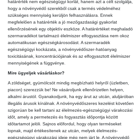
határérték nem egészségügyi korlát, hanem azt a célt szolgálja,
hogy a növényvédő szerekből csak a termés védelméhez
szükséges mennyiség kerüljön felhasználásra. Ennek
megfelelően a határérték a jó mezőgazdasági gyakorlat
ellenőrzésének egy objektív eszköze. A határértéket meghaladó
szermaradékot tartalmazó élelmiszer elfogyasztása nem okoz
automatikusan egészségkárosodást. A szermaradék
egészségügyi kockázata, a növényvédőszer-hatóanyag
toxicitásának, koncentrációjának és az elfogyasztott élelmiszer
mennyiségének a függvénye.
Mire ügyeljek vásárláskor?
A zöldséget, gyümölcsöt mindig megbízható helyről (üzletben,
piacon) szerezzük be! Ne vásároljunk ellenőrizetlen helyen,
alkalmi árustól. Gyanakodjunk, ha egy árut az utcán, aluljáróban
illegális árusok kínálnak. A növényvédőszeres kezelést követően
szigorúan be kell tartani az élelmezés-egészségügyi várakozási
időt, amely a permetezés és fogyasztás időpontja között
időtartamot jelöli. Sajnos előfordul, hogy olyan terméseket
lopnak, majd értékesítenek az utcán, melyek élelmezés-
egészségügyi várakozási ideje még nem járt le. A növényvédő