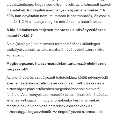
a valószínűsége, hogy nyomokban fellelik az alkalmazott szerek
maradékait. A vizsgálati eredmények alapján a termékek 40-
60%-ban egyáltalán nem mutatható ki szermaradék, és csak a
minták 1-2 %-a haladja meg kis mértékben a határértéket.
A bio élelmiszerek teljesen mentesek a növényvédőszer-
maradékoktól?
A bio (ökológiai) élelmiszerek termesztésének különleges
szabályai vannak, az alkalmazható növényvédő szerek köre
korlátozott.
Megbetegszem, ha szermaradékot tartalmazó élelmiszert
fogyasztok?
Az ellenőrzött és szabályozott feltételekhez kötött növényvédő
szer felhasználás az élelmiszer-biztonsági célkitűzések és a
biztonságos piaci értékesítés megvalósításának alapvető
feltétele. A termények szermaradék tartalmának ellenőrzésével
lehet és kell igazolni, hogy a forgalomba kerülő termékek
megfelelnek a vonatkozó határérték előírásoknak és
biztonsággal fogyaszthatók. Az engedélyezett szermaradék