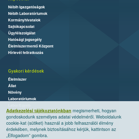
Nébih Igazgatóságok
Nébih Laboratóriumok
Kormányhivatalok
Sajtókapcsolat
Ügyfélszolgálat
Hatósági jogsegély
Élelmiszermentő Központ
Hírlevél feliratkozás
Gyakori kérdések
Élelmiszer
Állat
Növény
Laboratóriumok
Labor/Egyéb
Adatkezelési tájékoztatónkban
megismerheti, hogyan
gondoskodunk személyes adatai védelméről. Weboldalunk
cookie-kat (sütiket) használ a jobb felhasználói élmény
érdekében, melynek biztosításához kérjük, kattintson az
„Elfogadom” gombra.