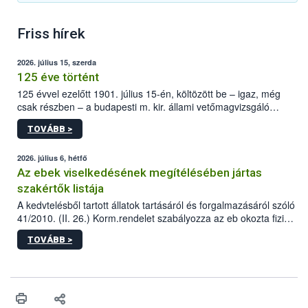
Friss hírek
2026. július 15, szerda
125 éve történt
125 évvel ezelőtt 1901. július 15-én, költözött be – igaz, még
csak részben – a budapesti m. kir. állami vetőmagvizsgáló
állomás a Kis Rókus utca 15. szám alatti, Czigler Győző által
TOVÁBB >
tervezett új épületébe.
2026. július 6, hétfő
Az ebek viselkedésének megítélésében jártas
szakértők listája
A kedvtelésből tartott állatok tartásáról és forgalmazásáról szóló
41/2010. (II. 26.) Korm.rendelet szabályozza az eb okozta fizikai
sérülés, illetve ennek veszélye keletkezésekor felmerülő
TOVÁBB >
hatósági feladatokat, valamint a veszélyes eb tartását és annak
engedélyezését. Ezen eljárások során szükség esetén be kell
vonni az ebek viselkedésének megítélésében jártas szakértőt.