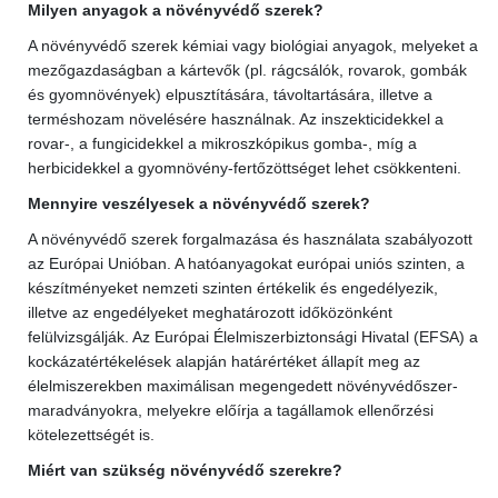
Milyen anyagok a növényvédő szerek?
A növényvédő szerek kémiai vagy biológiai anyagok, melyeket a
mezőgazdaságban a kártevők (pl. rágcsálók, rovarok, gombák
és gyomnövények) elpusztítására, távoltartására, illetve a
terméshozam növelésére használnak. Az inszekticidekkel a
rovar-, a fungicidekkel a mikroszkópikus gomba-, míg a
herbicidekkel a gyomnövény-fertőzöttséget lehet csökkenteni.
Mennyire veszélyesek a növényvédő szerek?
A növényvédő szerek forgalmazása és használata szabályozott
az Európai Unióban. A hatóanyagokat európai uniós szinten, a
készítményeket nemzeti szinten értékelik és engedélyezik,
illetve az engedélyeket meghatározott időközönként
felülvizsgálják. Az Európai Élelmiszerbiztonsági Hivatal (EFSA) a
kockázatértékelések alapján határértéket állapít meg az
élelmiszerekben maximálisan megengedett növényvédőszer-
maradványokra, melyekre előírja a tagállamok ellenőrzési
kötelezettségét is.
Miért van szükség növényvédő szerekre?