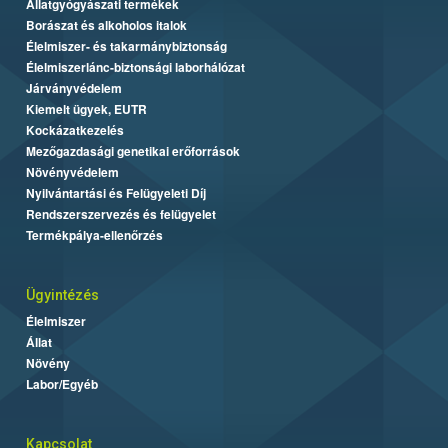
Állatgyógyászati termékek
Borászat és alkoholos italok
Élelmiszer- és takarmánybiztonság
Élelmiszerlánc-biztonsági laborhálózat
Járványvédelem
Kiemelt ügyek, EUTR
Kockázatkezelés
Mezőgazdasági genetikai erőforrások
Növényvédelem
Nyilvántartási és Felügyeleti Díj
Rendszerszervezés és felügyelet
Termékpálya-ellenőrzés
Ügyintézés
Élelmiszer
Állat
Növény
Labor/Egyéb
Kapcsolat