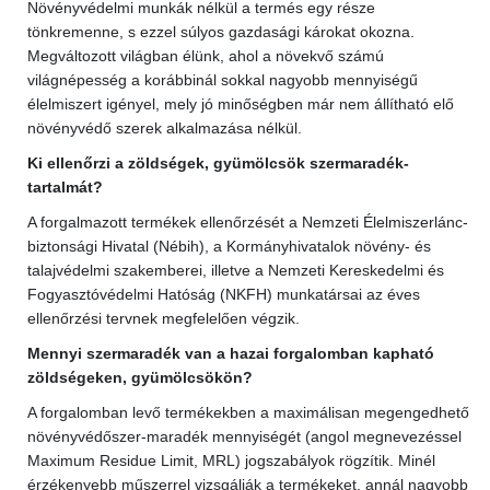
Növényvédelmi munkák nélkül a termés egy része
tönkremenne, s ezzel súlyos gazdasági károkat okozna.
Megváltozott világban élünk, ahol a növekvő számú
világnépesség a korábbinál sokkal nagyobb mennyiségű
élelmiszert igényel, mely jó minőségben már nem állítható elő
növényvédő szerek alkalmazása nélkül.
Ki ellenőrzi a zöldségek, gyümölcsök szermaradék-
tartalmát?
A forgalmazott termékek ellenőrzését a Nemzeti Élelmiszerlánc-
biztonsági Hivatal (Nébih), a Kormányhivatalok növény- és
talajvédelmi szakemberei, illetve a Nemzeti Kereskedelmi és
Fogyasztóvédelmi Hatóság (NKFH) munkatársai az éves
ellenőrzési tervnek megfelelően végzik.
Mennyi szermaradék van a hazai forgalomban kapható
zöldségeken, gyümölcsökön?
A forgalomban levő termékekben a maximálisan megengedhető
növényvédőszer-maradék mennyiségét (angol megnevezéssel
Maximum Residue Limit, MRL) jogszabályok rögzítik. Minél
érzékenyebb műszerrel vizsgálják a termékeket, annál nagyobb