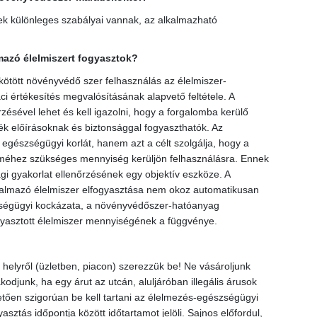
nek különleges szabályai vannak, az alkalmazható
azó élelmiszert fogyasztok?
 kötött növényvédő szer felhasználás az élelmiszer-
ci értékesítés megvalósításának alapvető feltétele. A
ésével lehet és kell igazolni, hogy a forgalomba kerülő
k előírásoknak és biztonsággal fogyaszthatók. Az
gészségügyi korlát, hanem azt a célt szolgálja, hogy a
méhez szükséges mennyiség kerüljön felhasználásra. Ennek
i gyakorlat ellenőrzésének egy objektív eszköze. A
almazó élelmiszer elfogyasztása nem okoz automatikusan
ségügyi kockázata, a növényvédőszer-hatóanyag
ogyasztott élelmiszer mennyiségének a függvénye.
helyről (üzletben, piacon) szerezzük be! Ne vásároljunk
kodjunk, ha egy árut az utcán, aluljáróban illegális árusok
tően szigorúan be kell tartani az élelmezés-egészségügyi
sztás időpontja között időtartamot jelöli. Sajnos előfordul,