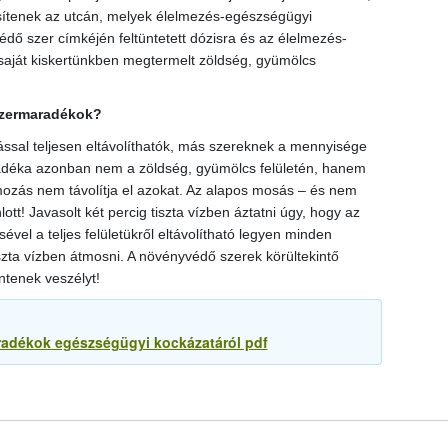
sítenek az utcán, melyek élelmezés-egészségügyi
édő szer címkéjén feltüntetett dózisra és az élelmezés-
saját kiskertünkben megtermelt zöldség, gyümölcs
szermaradékok?
al teljesen eltávolíthatók, más szereknek a mennyisége
adéka azonban nem a zöldség, gyümölcs felületén, hanem
ozás nem távolítja el azokat. Az alapos mosás – és nem
lott! Javasolt két percig tiszta vízben áztatni úgy, hogy az
vel a teljes felületükről eltávolítható legyen minden
zta vízben átmosni. A növényvédő szerek körültekintő
ntenek veszélyt!
radékok egészségügyi kockázatáról pdf