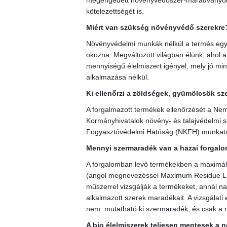
megengedett növényvédőszer-maradványokra,
kötelezettségét is.
Miért van szükség növényvédő szerekre
Növényvédelmi munkák nélkül a termés egy 
okozna. Megváltozott világban élünk, ahol
mennyiségű élelmiszert igényel, mely jó m
alkalmazása nélkül.
Ki ellenőrzi a zöldségek, gyümölcsök sz
A forgalmazott termékek ellenőrzését a Nemz
Kormányhivatalok növény- és talajvédelmi s
Fogyasztóvédelmi Hatóság (NKFH) munkatárs
Mennyi szermaradék van a hazai forga
A forgalomban levő termékekben a maxim
(angol megnevezéssel Maximum Residue Lim
műszerrel vizsgálják a termékeket, annál n
alkalmazott szerek maradékait. A vizsgálat
nem mutatható ki szermaradék, és csak a m
A bio élelmiszerek teljesen mentesek a