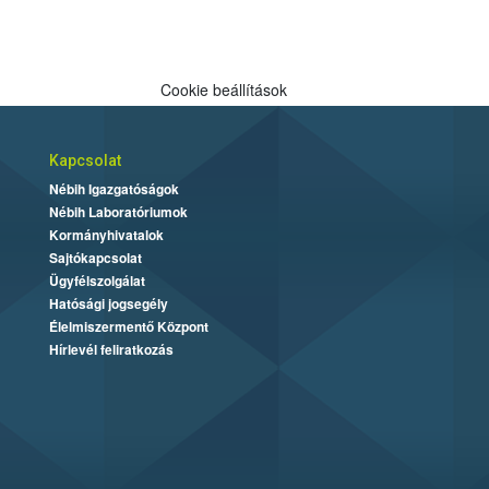
Cookie beállítások
Kapcsolat
Nébih Igazgatóságok
Nébih Laboratóriumok
Kormányhivatalok
Sajtókapcsolat
Ügyfélszolgálat
Hatósági jogsegély
Élelmiszermentő Központ
Hírlevél feliratkozás