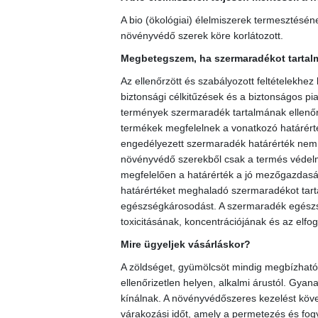
A bio (ökológiai) élelmiszerek termesztésé
növényvédő szerek köre korlátozott.
Megbetegszem, ha szermaradékot tartalm
Az ellenőrzött és szabályozott feltételekhez
biztonsági célkitűzések és a biztonságos pia
termények szermaradék tartalmának ellenőrz
termékek megfelelnek a vonatkozó határérté
engedélyezett szermaradék határérték nem e
növényvédő szerekből csak a termés védel
megfelelően a határérték a jó mezőgazdaság
határértéket meghaladó szermaradékot tart
egészségkárosodást. A szermaradék egész
toxicitásának, koncentrációjának és az elf
Mire ügyeljek vásárláskor?
A zöldséget, gyümölcsöt mindig megbízható 
ellenőrizetlen helyen, alkalmi árustól. Gyana
kínálnak. A növényvédőszeres kezelést köve
várakozási időt, amely a permetezés és fogya