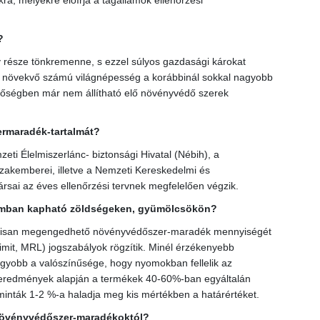
 melyekre előírja a tagállamok ellenőrzési
?
része tönkremenne, s ezzel súlyos gazdasági károkat
 a növekvő számú világnépesség a korábbinál sokkal nagyobb
inőségben már nem állítható elő növényvédő szerek
ermaradék-tartalmát?
eti Élelmiszerlánc- biztonsági Hivatal (Nébih), a
zakemberei, illetve a Nemzeti Kereskedelmi és
ai az éves ellenőrzési tervnek megfelelően végzik.
lomban kapható zöldségeken, gyümölcsökön?
álisan megengedhető növényvédőszer-maradék mennyiségét
it, MRL) jogszabályok rögzítik. Minél érzékenyebb
agyobb a valószínűsége, hogy nyomokban fellelik az
i eredmények alapján a termékek 40-60%-ban egyáltalán
inták 1-2 %-a haladja meg kis mértékben a határértéket.
 növényvédőszer-maradékoktól?