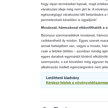
hogy olyan terméseket lopnak, majd értéke
várakozási ideje még nem járt le. A növényv
egészségügyi várakozási idő betartására a 
permetezését követően is ügyeljünk!
Mosással, hámozással eltávolíthatók a 
Bizonyos szermaradékok mosással, hámozáss
csökkenthető ily módon. Egyes szerek mar
annak belsejében van, vagyis a mosás, hám
csak a felületi öblítés – azonban mindig aján
egyes darabok egymástól történő elkülönítésé
szennyezés, s ezt követően még egyszer tis
alkalmazás mellett egészségünkre nem jele
Letölthető kiadvány
Kérdezz-felelek a növényvédőszerma