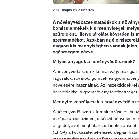
2026. május 28, csütörtök
A növényvédőszer-maradékok a növényvé
bomlástermékeik kis mennyiségei, melyek
szüretelést, illetve tárolást követően i
szermaradékot. Azokban az élelmiszerek
nagyon kis mennyiségben vannak jelen, 
egészségére nézve.
Milyen anyagok a növényvédő szerek?
A növényvédő szerek kémiai vagy biológiai
rágcsálók, rovarok, gombák és gyomnövények
növelésére használnak. Az inszekticidekkel 
herbicidekkel a gyomnövény-fertőzöttséget 
Mennyire veszélyesek a növényvédő sze
A növényvédő szerek forgalmazása és haszn
európai uniós szinten, a készítményeket nemz
engedélyeket meghatározott időközönként fel
(EFSA) a kockázatértékelések alapján határ