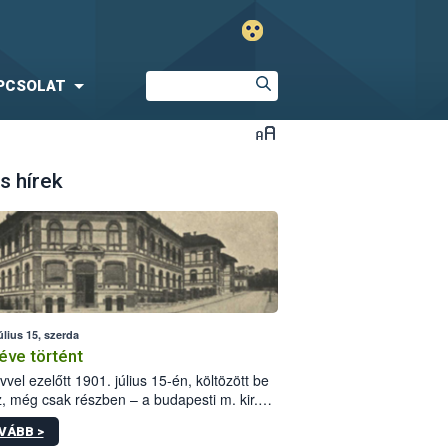
PCSOLAT
s hírek
úlius 15, szerda
éve történt
vvel ezelőtt 1901. július 15-én, költözött be
z, még csak részben – a budapesti m. kir.
i vetőmagvizsgáló állomás a Kis Rókus utca
VÁBB >
ám alatti, Czigler Győző által tervezett új