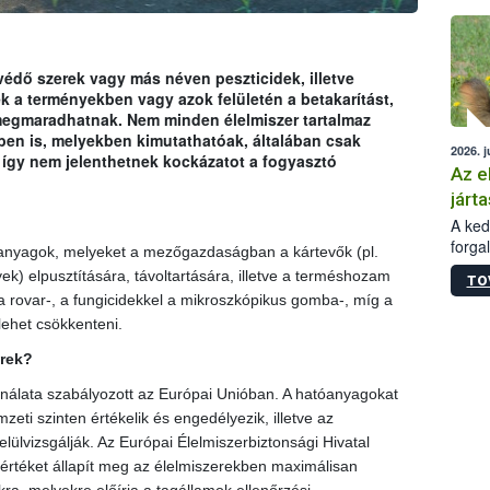
épüle
dő szerek vagy más néven peszticidek, illetve
 a terményekben vagy azok felületén a betakarítást,
s megmaradhatnak. Nem minden élelmiszer tartalmaz
ben is, melyekben kimutathatóak, általában csak
2026. j
így nem jelenthetnek kockázatot a fogyasztó
Az e
járta
A kedv
forga
 anyagok, melyeket a mezőgazdaságban a kártevők (pl.
Korm.
) elpusztítására, távoltartására, illetve a terméshozam
TO
sérül
a rovar-, a fungicidekkel a mikroszkópikus gomba-, míg a
felme
lehet csökkenteni.
veszé
Ezen 
rek?
vonni
jártas
álata szabályozott az Európai Unióban. A hatóanyagokat
eti szinten értékelik és engedélyezik, illetve az
ülvizsgálják. Az Európai Élelmiszerbiztonsági Hivatal
értéket állapít meg az élelmiszerekben maximálisan