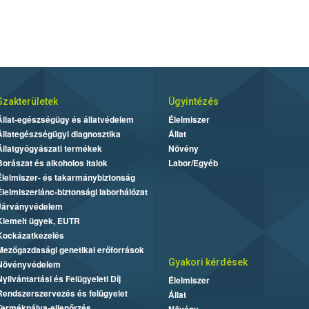
Szakterületek
Ügyintézés
Állat-egészségügy és állatvédelem
Élelmiszer
Állategészségügyi diagnosztika
Állat
Állatgyógyászati termékek
Növény
Borászat és alkoholos italok
Labor/Egyéb
Élelmiszer- és takarmánybiztonság
Élelmiszerlánc-biztonsági laborhálózat
Járványvédelem
Kiemelt ügyek, EUTR
Kockázatkezelés
Mezőgazdasági genetikai erőforrások
Gyakori kérdések
Növényvédelem
Nyilvántartási és Felügyeleti Díj
Élelmiszer
Rendszerszervezés és felügyelet
Állat
Termékpálya-ellenőrzés