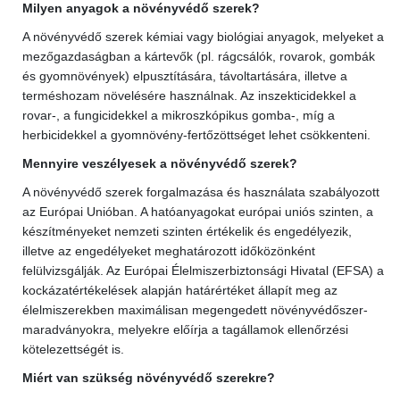
Milyen anyagok a növényvédő szerek?
A növényvédő szerek kémiai vagy biológiai anyagok, melyeket a
mezőgazdaságban a kártevők (pl. rágcsálók, rovarok, gombák
és gyomnövények) elpusztítására, távoltartására, illetve a
terméshozam növelésére használnak. Az inszekticidekkel a
rovar-, a fungicidekkel a mikroszkópikus gomba-, míg a
herbicidekkel a gyomnövény-fertőzöttséget lehet csökkenteni.
Mennyire veszélyesek a növényvédő szerek?
A növényvédő szerek forgalmazása és használata szabályozott
az Európai Unióban. A hatóanyagokat európai uniós szinten, a
készítményeket nemzeti szinten értékelik és engedélyezik,
illetve az engedélyeket meghatározott időközönként
felülvizsgálják. Az Európai Élelmiszerbiztonsági Hivatal (EFSA) a
kockázatértékelések alapján határértéket állapít meg az
élelmiszerekben maximálisan megengedett növényvédőszer-
maradványokra, melyekre előírja a tagállamok ellenőrzési
kötelezettségét is.
Miért van szükség növényvédő szerekre?