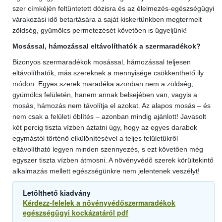
szer címkéjén feltüntetett dózisra és az élelmezés-egészségügyi
várakozási idő betartására a saját kiskertünkben megtermelt
zöldség, gyümölcs permetezését követően is ügyeljünk!
Mosással, hámozással eltávolíthatók a szermaradékok?
Bizonyos szermaradékok mosással, hámozással teljesen
eltávolíthatók, más szereknek a mennyisége csökkenthető ily
módon. Egyes szerek maradéka azonban nem a zöldség,
gyümölcs felületén, hanem annak belsejében van, vagyis a
mosás, hámozás nem távolítja el azokat. Az alapos mosás – és
nem csak a felületi öblítés – azonban mindig ajánlott! Javasolt
két percig tiszta vízben áztatni úgy, hogy az egyes darabok
egymástól történő elkülönítésével a teljes felületükről
eltávolítható legyen minden szennyezés, s ezt követően még
egyszer tiszta vízben átmosni. A növényvédő szerek körültekintő
alkalmazás mellett egészségünkre nem jelentenek veszélyt!
Letölthető kiadvány
Kérdezz-felelek a növényvédőszermaradékok
egészségügyi kockázatáról pdf