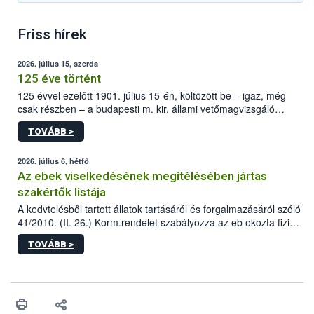
Friss hírek
2026. július 15, szerda
125 éve történt
125 évvel ezelőtt 1901. július 15-én, költözött be – igaz, még
csak részben – a budapesti m. kir. állami vetőmagvizsgáló
állomás a Kis Rókus utca 15. szám alatti, Czigler Győző által
TOVÁBB >
tervezett új épületébe.
2026. július 6, hétfő
Az ebek viselkedésének megítélésében jártas
szakértők listája
A kedvtelésből tartott állatok tartásáról és forgalmazásáról szóló
41/2010. (II. 26.) Korm.rendelet szabályozza az eb okozta fizikai
sérülés, illetve ennek veszélye keletkezésekor felmerülő
TOVÁBB >
hatósági feladatokat, valamint a veszélyes eb tartását és annak
engedélyezését. Ezen eljárások során szükség esetén be kell
vonni az ebek viselkedésének megítélésében jártas szakértőt.