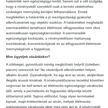
határérték nem egészségügyi korlát, hanem azt a célt szolgálja,
hogy a növényvédő szerekből csak a termés védelméhez
szükséges mennyiség kerüljön felhasználásra. Ennek
megfelelően a határérték a jó mezőgazdasági gyakorlat
ellenőrzésének egy objektív eszköze. A határértéket meghaladó
szermaradékot tartalmazó élelmiszer elfogyasztása nem okoz
automatikusan egészségkárosodást. A szermaradék
egészségügyi kockázata, a növényvédőszer-hatóanyag
toxicitásának, koncentrációjának és az elfogyasztott élelmiszer
mennyiségének a függvénye.
Mire ügyeljek vásárláskor?
A zöldséget, gyümölcsöt mindig megbízható helyről (üzletben,
piacon) szerezzük be! Ne vásároljunk ellenőrizetlen helyen,
alkalmi árustól. Gyanakodjunk, ha egy árut az utcán, aluljáróban
illegális árusok kínálnak. A növényvédőszeres kezelést követően
szigorúan be kell tartani az élelmezés-egészségügyi várakozási
időt, amely a permetezés és fogyasztás időpontja között
időtartamot jelöli. Sajnos előfordul, hogy olyan terméseket
lopnak, majd értékesítenek az utcán, melyek élelmezés-
egészségügyi várakozási ideje még nem járt le. A növényvédő