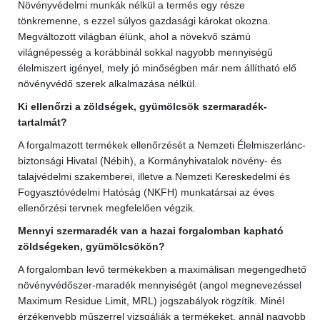
Növényvédelmi munkák nélkül a termés egy része
tönkremenne, s ezzel súlyos gazdasági károkat okozna.
Megváltozott világban élünk, ahol a növekvő számú
világnépesség a korábbinál sokkal nagyobb mennyiségű
élelmiszert igényel, mely jó minőségben már nem állítható elő
növényvédő szerek alkalmazása nélkül.
Ki ellenőrzi a zöldségek, gyümölcsök szermaradék-
tartalmát?
A forgalmazott termékek ellenőrzését a Nemzeti Élelmiszerlánc-
biztonsági Hivatal (Nébih), a Kormányhivatalok növény- és
talajvédelmi szakemberei, illetve a Nemzeti Kereskedelmi és
Fogyasztóvédelmi Hatóság (NKFH) munkatársai az éves
ellenőrzési tervnek megfelelően végzik.
Mennyi szermaradék van a hazai forgalomban kapható
zöldségeken, gyümölcsökön?
A forgalomban levő termékekben a maximálisan megengedhető
növényvédőszer-maradék mennyiségét (angol megnevezéssel
Maximum Residue Limit, MRL) jogszabályok rögzítik. Minél
érzékenyebb műszerrel vizsgálják a termékeket, annál nagyobb