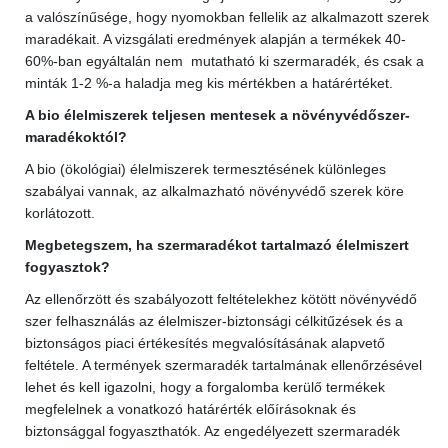
a valószínűsége, hogy nyomokban fellelik az alkalmazott szerek
maradékait. A vizsgálati eredmények alapján a termékek 40-
60%-ban egyáltalán nem mutatható ki szermaradék, és csak a
minták 1-2 %-a haladja meg kis mértékben a határértéket.
A bio élelmiszerek teljesen mentesek a növényvédőszer-
maradékoktól?
A bio (ökológiai) élelmiszerek termesztésének különleges
szabályai vannak, az alkalmazható növényvédő szerek köre
korlátozott.
Megbetegszem, ha szermaradékot tartalmazó élelmiszert
fogyasztok?
Az ellenőrzött és szabályozott feltételekhez kötött növényvédő
szer felhasználás az élelmiszer-biztonsági célkitűzések és a
biztonságos piaci értékesítés megvalósításának alapvető
feltétele. A termények szermaradék tartalmának ellenőrzésével
lehet és kell igazolni, hogy a forgalomba kerülő termékek
megfelelnek a vonatkozó határérték előírásoknak és
biztonsággal fogyaszthatók. Az engedélyezett szermaradék