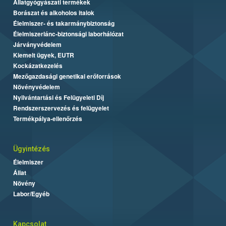
Állatgyógyászati termékek
Borászat és alkoholos italok
Élelmiszer- és takarmánybiztonság
Élelmiszerlánc-biztonsági laborhálózat
Járványvédelem
Kiemelt ügyek, EUTR
Kockázatkezelés
Mezőgazdasági genetikai erőforrások
Növényvédelem
Nyilvántartási és Felügyeleti Díj
Rendszerszervezés és felügyelet
Termékpálya-ellenőrzés
Ügyintézés
Élelmiszer
Állat
Növény
Labor/Egyéb
Kapcsolat