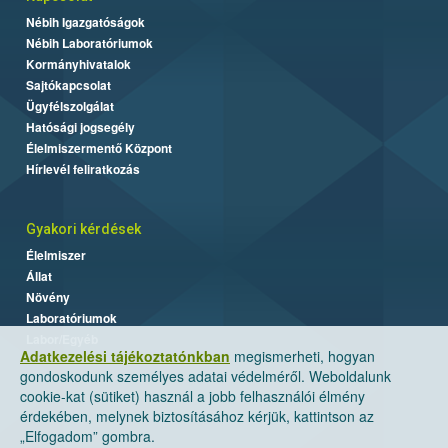
Nébih Igazgatóságok
Nébih Laboratóriumok
Kormányhivatalok
Sajtókapcsolat
Ügyfélszolgálat
Hatósági jogsegély
Élelmiszermentő Központ
Hírlevél feliratkozás
Gyakori kérdések
Élelmiszer
Állat
Növény
Laboratóriumok
Labor/Egyéb
Adatkezelési tájékoztatónkban
megismerheti, hogyan
gondoskodunk személyes adatai védelméről. Weboldalunk
cookie-kat (sütiket) használ a jobb felhasználói élmény
érdekében, melynek biztosításához kérjük, kattintson az
„Elfogadom” gombra.