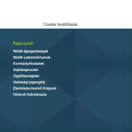
Cookie beállítások
Kapcsolat
Nébih Igazgatóságok
Nébih Laboratóriumok
Kormányhivatalok
Sajtókapcsolat
Ügyfélszolgálat
Hatósági jogsegély
Élelmiszermentő Központ
Hírlevél feliratkozás