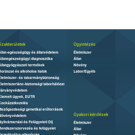
Szakterületek
Ügyintézés
Állat-egészségügy és állatvédelem
Élelmiszer
Állategészségügyi diagnosztika
Állat
Állatgyógyászati termékek
Növény
Borászat és alkoholos italok
Labor/Egyéb
Élelmiszer- és takarmánybiztonság
Élelmiszerlánc-biztonsági laborhálózat
Járványvédelem
Kiemelt ügyek, EUTR
Kockázatkezelés
Mezőgazdasági genetikai erőforrások
Gyakori kérdések
Növényvédelem
Nyilvántartási és Felügyeleti Díj
Élelmiszer
Rendszerszervezés és felügyelet
Állat
Termékpálya-ellenőrzés