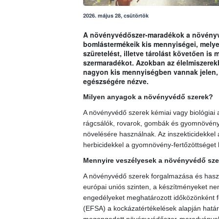
2026. május 28, csütörtök
A növényvédőszer-maradékok a növényvé
bomlástermékeik kis mennyiségei, melyek
szüretelést, illetve tárolást követően i
szermaradékot. Azokban az élelmiszerek
nagyon kis mennyiségben vannak jelen, 
egészségére nézve.
Milyen anyagok a növényvédő szerek?
A növényvédő szerek kémiai vagy biológiai
rágcsálók, rovarok, gombák és gyomnövények
növelésére használnak. Az inszekticidekkel 
herbicidekkel a gyomnövény-fertőzöttséget 
Mennyire veszélyesek a növényvédő sze
A növényvédő szerek forgalmazása és haszn
európai uniós szinten, a készítményeket nemz
engedélyeket meghatározott időközönként fel
(EFSA) a kockázatértékelések alapján határ