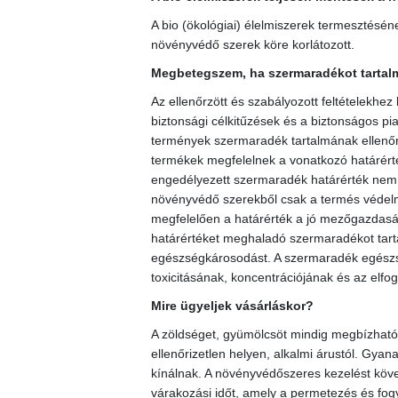
A bio (ökológiai) élelmiszerek termesztésé
növényvédő szerek köre korlátozott.
Megbetegszem, ha szermaradékot tartalm
Az ellenőrzött és szabályozott feltételekhez
biztonsági célkitűzések és a biztonságos pia
termények szermaradék tartalmának ellenőrz
termékek megfelelnek a vonatkozó határérté
engedélyezett szermaradék határérték nem e
növényvédő szerekből csak a termés védel
megfelelően a határérték a jó mezőgazdaság
határértéket meghaladó szermaradékot tart
egészségkárosodást. A szermaradék egész
toxicitásának, koncentrációjának és az elf
Mire ügyeljek vásárláskor?
A zöldséget, gyümölcsöt mindig megbízható 
ellenőrizetlen helyen, alkalmi árustól. Gyana
kínálnak. A növényvédőszeres kezelést köve
várakozási időt, amely a permetezés és fogya