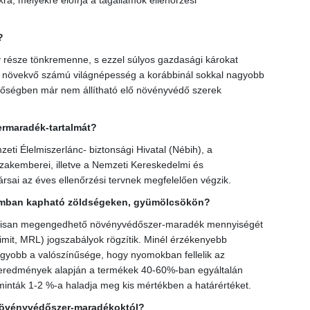
 melyekre előírja a tagállamok ellenőrzési
?
része tönkremenne, s ezzel súlyos gazdasági károkat
 a növekvő számú világnépesség a korábbinál sokkal nagyobb
inőségben már nem állítható elő növényvédő szerek
ermaradék-tartalmát?
eti Élelmiszerlánc- biztonsági Hivatal (Nébih), a
zakemberei, illetve a Nemzeti Kereskedelmi és
ai az éves ellenőrzési tervnek megfelelően végzik.
lomban kapható zöldségeken, gyümölcsökön?
álisan megengedhető növényvédőszer-maradék mennyiségét
it, MRL) jogszabályok rögzítik. Minél érzékenyebb
agyobb a valószínűsége, hogy nyomokban fellelik az
i eredmények alapján a termékek 40-60%-ban egyáltalán
inták 1-2 %-a haladja meg kis mértékben a határértéket.
 növényvédőszer-maradékoktól?