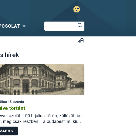
PCSOLAT
s hírek
úlius 15, szerda
éve történt
vvel ezelőtt 1901. július 15-én, költözött be
z, még csak részben – a budapesti m. kir.
i vetőmagvizsgáló állomás a Kis Rókus utca
VÁBB >
ám alatti, Czigler Győző által tervezett új