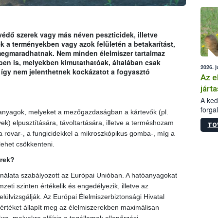
épüle
dő szerek vagy más néven peszticidek, illetve
 a terményekben vagy azok felületén a betakarítást,
s megmaradhatnak. Nem minden élelmiszer tartalmaz
ben is, melyekben kimutathatóak, általában csak
2026. j
így nem jelenthetnek kockázatot a fogyasztó
Az e
járta
A kedv
forga
 anyagok, melyeket a mezőgazdaságban a kártevők (pl.
Korm.
) elpusztítására, távoltartására, illetve a terméshozam
TO
sérül
a rovar-, a fungicidekkel a mikroszkópikus gomba-, míg a
felme
lehet csökkenteni.
veszé
Ezen 
rek?
vonni
jártas
álata szabályozott az Európai Unióban. A hatóanyagokat
eti szinten értékelik és engedélyezik, illetve az
ülvizsgálják. Az Európai Élelmiszerbiztonsági Hivatal
értéket állapít meg az élelmiszerekben maximálisan