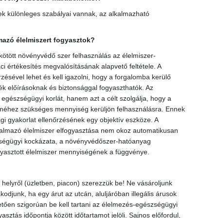
nek különleges szabályai vannak, az alkalmazható
azó élelmiszert fogyasztok?
 kötött növényvédő szer felhasználás az élelmiszer-
ci értékesítés megvalósításának alapvető feltétele. A
ésével lehet és kell igazolni, hogy a forgalomba kerülő
k előírásoknak és biztonsággal fogyaszthatók. Az
gészségügyi korlát, hanem azt a célt szolgálja, hogy a
méhez szükséges mennyiség kerüljön felhasználásra. Ennek
i gyakorlat ellenőrzésének egy objektív eszköze. A
almazó élelmiszer elfogyasztása nem okoz automatikusan
ségügyi kockázata, a növényvédőszer-hatóanyag
ogyasztott élelmiszer mennyiségének a függvénye.
helyről (üzletben, piacon) szerezzük be! Ne vásároljunk
kodjunk, ha egy árut az utcán, aluljáróban illegális árusok
tően szigorúan be kell tartani az élelmezés-egészségügyi
sztás időpontja között időtartamot jelöli. Sajnos előfordul,