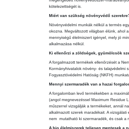
megengedett növényvédőszer-maradványokra,
kötelezettségét is.
Miért van szükség növényvédő szerekre
Növényvédelmi munkák nélkül a termés egy 
okozna. Megváltozott világban élünk, ahol
mennyiségű élelmiszert igényel, mely jó m
alkalmazása nélkül.
Ki ellenőrzi a zöldségek, gyümölcsök sz
A forgalmazott termékek ellenőrzését a Nemz
Kormányhivatalok növény- és talajvédelmi s
Fogyasztóvédelmi Hatóság (NKFH) munkatárs
Mennyi szermaradék van a hazai forga
A forgalomban levő termékekben a maxim
(angol megnevezéssel Maximum Residue Lim
műszerrel vizsgálják a termékeket, annál n
alkalmazott szerek maradékait. A vizsgálat
nem mutatható ki szermaradék, és csak a m
A bio élelmiszerek teljesen mentesek a