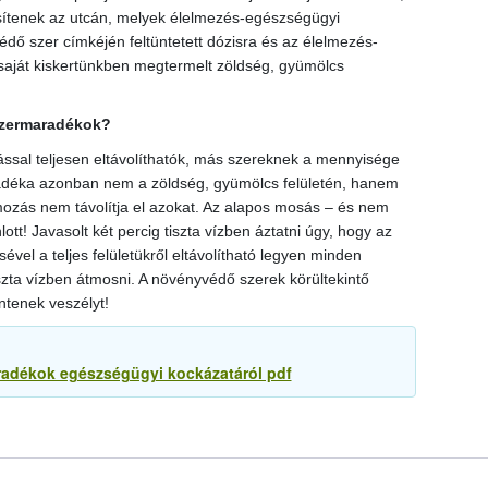
sítenek az utcán, melyek élelmezés-egészségügyi
édő szer címkéjén feltüntetett dózisra és az élelmezés-
saját kiskertünkben megtermelt zöldség, gyümölcs
szermaradékok?
al teljesen eltávolíthatók, más szereknek a mennyisége
adéka azonban nem a zöldség, gyümölcs felületén, hanem
ozás nem távolítja el azokat. Az alapos mosás – és nem
lott! Javasolt két percig tiszta vízben áztatni úgy, hogy az
vel a teljes felületükről eltávolítható legyen minden
zta vízben átmosni. A növényvédő szerek körültekintő
ntenek veszélyt!
radékok egészségügyi kockázatáról pdf