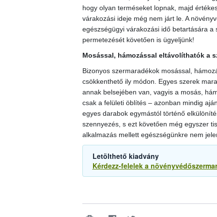
hogy olyan terméseket lopnak, majd értéke
várakozási ideje még nem járt le. A növényv
egészségügyi várakozási idő betartására a 
permetezését követően is ügyeljünk!
Mosással, hámozással eltávolíthatók a 
Bizonyos szermaradékok mosással, hámozáss
csökkenthető ily módon. Egyes szerek mar
annak belsejében van, vagyis a mosás, hám
csak a felületi öblítés – azonban mindig aján
egyes darabok egymástól történő elkülönítésé
szennyezés, s ezt követően még egyszer tis
alkalmazás mellett egészségünkre nem jele
Letölthető kiadvány
Kérdezz-felelek a növényvédőszerma