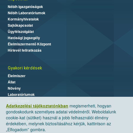
Nébih Igazgatóságok
Nébih Laboratóriumok
Kormányhivatalok
Sajtókapcsolat
Ügyfélszolgálat
Hatósági jogsegély
Élelmiszermentő Központ
Hírlevél feliratkozás
Gyakori kérdések
Élelmiszer
Állat
Növény
Laboratóriumok
Labor/Egyéb
Adatkezelési tájékoztatónkban
megismerheti, hogyan
gondoskodunk személyes adatai védelméről. Weboldalunk
cookie-kat (sütiket) használ a jobb felhasználói élmény
érdekében, melynek biztosításához kérjük, kattintson az
„Elfogadom” gombra.