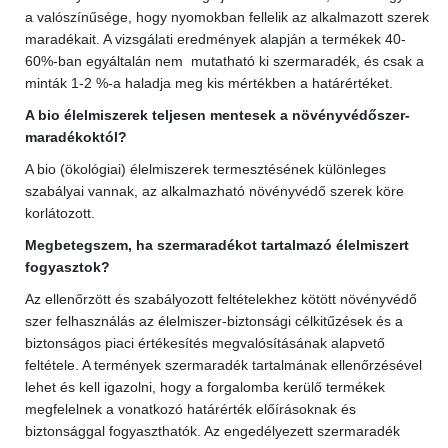
a valószínűsége, hogy nyomokban fellelik az alkalmazott szerek
maradékait. A vizsgálati eredmények alapján a termékek 40-
60%-ban egyáltalán nem mutatható ki szermaradék, és csak a
minták 1-2 %-a haladja meg kis mértékben a határértéket.
A bio élelmiszerek teljesen mentesek a növényvédőszer-
maradékoktól?
A bio (ökológiai) élelmiszerek termesztésének különleges
szabályai vannak, az alkalmazható növényvédő szerek köre
korlátozott.
Megbetegszem, ha szermaradékot tartalmazó élelmiszert
fogyasztok?
Az ellenőrzött és szabályozott feltételekhez kötött növényvédő
szer felhasználás az élelmiszer-biztonsági célkitűzések és a
biztonságos piaci értékesítés megvalósításának alapvető
feltétele. A termények szermaradék tartalmának ellenőrzésével
lehet és kell igazolni, hogy a forgalomba kerülő termékek
megfelelnek a vonatkozó határérték előírásoknak és
biztonsággal fogyaszthatók. Az engedélyezett szermaradék