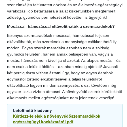
szer címkéjén feltüntetett dózisra és az élelmezés-egészségügyi
várakozási idő betartására a saját kiskertünkben megtermelt
zöldség, gyümölcs permetezését követően is ügyeljünk!
Mosással, hámozással eltávolíthatók a szermaradékok?
Bizonyos szermaradékok mosással, hámozással teljesen
eltávolíthatók, más szereknek a mennyisége csökkenthető ily
módon. Egyes szerek maradéka azonban nem a zöldség,
gyümölcs felületén, hanem annak belsejében van, vagyis a
mosás, hámozás nem távolítja el azokat. Az alapos mosás – és
nem csak a felületi öblítés – azonban mindig ajánlott! Javasolt
két percig tiszta vízben áztatni úgy, hogy az egyes darabok
egymástól történő elkülönítésével a teljes felületükről
eltávolítható legyen minden szennyezés, s ezt követően még
egyszer tiszta vízben átmosni. A növényvédő szerek körültekintő
alkalmazás mellett egészségünkre nem jelentenek veszélyt!
Letölthető kiadvány
Kérdezz-felelek a növényvédőszermaradékok
egészségügyi kockázatáról pdf