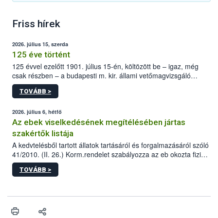
Friss hírek
2026. július 15, szerda
125 éve történt
125 évvel ezelőtt 1901. július 15-én, költözött be – igaz, még
csak részben – a budapesti m. kir. állami vetőmagvizsgáló
állomás a Kis Rókus utca 15. szám alatti, Czigler Győző által
TOVÁBB >
tervezett új épületébe.
2026. július 6, hétfő
Az ebek viselkedésének megítélésében jártas
szakértők listája
A kedvtelésből tartott állatok tartásáról és forgalmazásáról szóló
41/2010. (II. 26.) Korm.rendelet szabályozza az eb okozta fizikai
sérülés, illetve ennek veszélye keletkezésekor felmerülő
TOVÁBB >
hatósági feladatokat, valamint a veszélyes eb tartását és annak
engedélyezését. Ezen eljárások során szükség esetén be kell
vonni az ebek viselkedésének megítélésében jártas szakértőt.