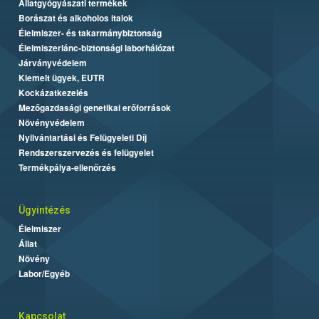
Állatgyógyászati termékek
Borászat és alkoholos italok
Élelmiszer- és takarmánybiztonság
Élelmiszerlánc-biztonsági laborhálózat
Járványvédelem
Kiemelt ügyek, EUTR
Kockázatkezelés
Mezőgazdasági genetikai erőforrások
Növényvédelem
Nyilvántartási és Felügyeleti Díj
Rendszerszervezés és felügyelet
Termékpálya-ellenőrzés
Ügyintézés
Élelmiszer
Állat
Növény
Labor/Egyéb
Kapcsolat