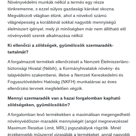
Növényvédelmi munkák nélkül a termés egy része
tönkremenne, s ezzel súlyos gazdasági károkat okozna.
Megváltozott világban élünk, ahol a növekvő számú
világnépesség a korábbinál sokkal nagyobb mennyiségű
élelmiszert igényel, mely jó minőségben már nem állítható elő
növényvédő szerek alkalmazása nélkül.
Ki ellenőrzi a zöldségek, gyümölcsök szermaradék-
tartalmát?
A forgalmazott termékek ellenőrzését a Nemzeti Élelmiszerlánc-
biztonsági Hivatal (Nébih), a Kormányhivatalok növény- és
talajvédelmi szakemberei, illetve a Nemzeti Kereskedelmi és
Fogyasztóvédelmi Hatóság (NKFH) munkatársai az éves
ellenőrzési tervnek megfelelően végzik.
Mennyi szermaradék van a hazai forgalomban kapható
zöldségeken, gyümölcsökön?
A forgalomban levő termékekben a maximálisan megengedhető
növényvédőszer-maradék mennyiségét (angol megnevezéssel
Maximum Residue Limit, MRL) jogszabályok rögzítik. Minél
érzékenyebb műszerrel vizsgálják a termékeket, annál nagyobb