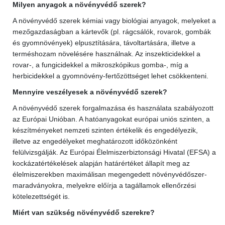
Milyen anyagok a növényvédő szerek?
A növényvédő szerek kémiai vagy biológiai anyagok, melyeket a
mezőgazdaságban a kártevők (pl. rágcsálók, rovarok, gombák
és gyomnövények) elpusztítására, távoltartására, illetve a
terméshozam növelésére használnak. Az inszekticidekkel a
rovar-, a fungicidekkel a mikroszkópikus gomba-, míg a
herbicidekkel a gyomnövény-fertőzöttséget lehet csökkenteni.
Mennyire veszélyesek a növényvédő szerek?
A növényvédő szerek forgalmazása és használata szabályozott
az Európai Unióban. A hatóanyagokat európai uniós szinten, a
készítményeket nemzeti szinten értékelik és engedélyezik,
illetve az engedélyeket meghatározott időközönként
felülvizsgálják. Az Európai Élelmiszerbiztonsági Hivatal (EFSA) a
kockázatértékelések alapján határértéket állapít meg az
élelmiszerekben maximálisan megengedett növényvédőszer-
maradványokra, melyekre előírja a tagállamok ellenőrzési
kötelezettségét is.
Miért van szükség növényvédő szerekre?