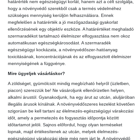
határérték nem egészségügyi korlát, hanem azt a célt szolgálja,
hogy a növényvédő szerekből csak a termés védelméhez
szükséges mennyiség kerüljön felhasználásra. Ennek
megfelelően a határérték a jó mezőgazdasági gyakorlat
ellenőrzésének egy objektív eszköze. A határértéket meghaladó
szermaradékot tartalmazó élelmiszer elfogyasztása nem okoz
automatikusan egészségkárosodást. A szermaradék
egészségügyi kockázata, a növényvédőszer-hatóanyag
toxicitásának, koncentrációjának és az elfogyasztott élelmiszer
mennyiségének a függvénye.
Mire ügyeljek vásárláskor?
A zöldséget, gyümölcsöt mindig megbízható helyről (üzletben,
piacon) szerezzük be! Ne vásároljunk ellenőrizetlen helyen,
alkalmi árustól. Gyanakodjunk, ha egy árut az utcán, aluljáróban
illegális árusok kínálnak. A növényvédőszeres kezelést követően
szigorúan be kell tartani az élelmezés-egészségügyi várakozási
időt, amely a permetezés és fogyasztás időpontja között
időtartamot jelöli. Sajnos előfordul, hogy olyan terméseket
lopnak, majd értékesítenek az utcán, melyek élelmezés-
egészségügyi várakozási ideje még nem járt le. A növényvédő