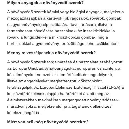
Milyen anyagok a növényvédő szerek?
A növényvédő szerek kémiai vagy biológiai anyagok, melyeket a
mezőgazdaságban a kártevők (pl. rágcsálók, rovarok, gombák
és gyomnövények) elpusztítására, távoltartására, illetve a
terméshozam növelésére használnak. Az inszekticidekkel a
rovar-, a fungicidekkel a mikroszkópikus gomba-, míg a
herbicidekkel a gyomnövény-fertőzöttséget lehet csökkenteni.
Mennyire veszélyesek a növényvédő szerek?
A növényvédő szerek forgalmazása és használata szabályozott
az Európai Unióban. A hatóanyagokat európai uniós szinten, a
készítményeket nemzeti szinten értékelik és engedélyezik,
illetve az engedélyeket meghatározott időközönként
felülvizsgálják. Az Európai Élelmiszerbiztonsági Hivatal (EFSA) a
kockázatértékelések alapján határértéket állapít meg az
élelmiszerekben maximálisan megengedett növényvédőszer-
maradványokra, melyekre előírja a tagállamok ellenőrzési
kötelezettségét is.
Miért van szükség növényvédő szerekre?