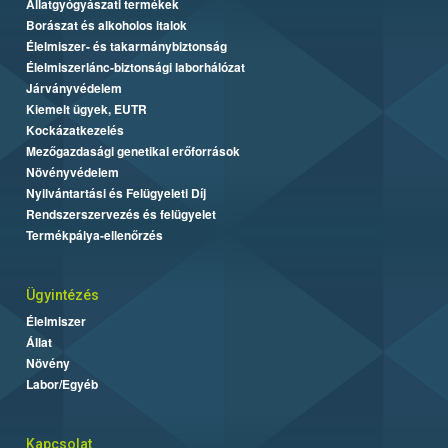
Állatgyógyászati termékek
Borászat és alkoholos italok
Élelmiszer- és takarmánybiztonság
Élelmiszerlánc-biztonsági laborhálózat
Járványvédelem
Kiemelt ügyek, EUTR
Kockázatkezelés
Mezőgazdasági genetikai erőforrások
Növényvédelem
Nyilvántartási és Felügyeleti Díj
Rendszerszervezés és felügyelet
Termékpálya-ellenőrzés
Ügyintézés
Élelmiszer
Állat
Növény
Labor/Egyéb
Kapcsolat