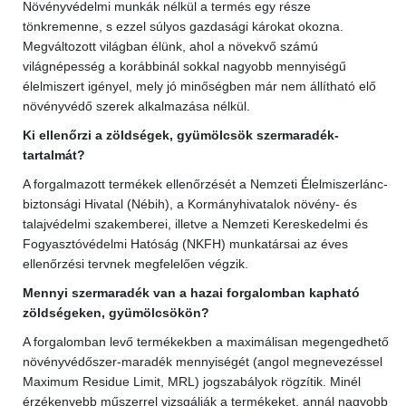
Növényvédelmi munkák nélkül a termés egy része
tönkremenne, s ezzel súlyos gazdasági károkat okozna.
Megváltozott világban élünk, ahol a növekvő számú
világnépesség a korábbinál sokkal nagyobb mennyiségű
élelmiszert igényel, mely jó minőségben már nem állítható elő
növényvédő szerek alkalmazása nélkül.
Ki ellenőrzi a zöldségek, gyümölcsök szermaradék-
tartalmát?
A forgalmazott termékek ellenőrzését a Nemzeti Élelmiszerlánc-
biztonsági Hivatal (Nébih), a Kormányhivatalok növény- és
talajvédelmi szakemberei, illetve a Nemzeti Kereskedelmi és
Fogyasztóvédelmi Hatóság (NKFH) munkatársai az éves
ellenőrzési tervnek megfelelően végzik.
Mennyi szermaradék van a hazai forgalomban kapható
zöldségeken, gyümölcsökön?
A forgalomban levő termékekben a maximálisan megengedhető
növényvédőszer-maradék mennyiségét (angol megnevezéssel
Maximum Residue Limit, MRL) jogszabályok rögzítik. Minél
érzékenyebb műszerrel vizsgálják a termékeket, annál nagyobb