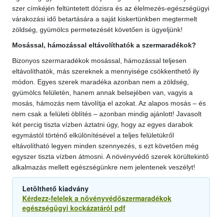
szer címkéjén feltüntetett dózisra és az élelmezés-egészségügyi
várakozási idő betartására a saját kiskertünkben megtermelt
zöldség, gyümölcs permetezését követően is ügyeljünk!
Mosással, hámozással eltávolíthatók a szermaradékok?
Bizonyos szermaradékok mosással, hámozással teljesen
eltávolíthatók, más szereknek a mennyisége csökkenthető ily
módon. Egyes szerek maradéka azonban nem a zöldség,
gyümölcs felületén, hanem annak belsejében van, vagyis a
mosás, hámozás nem távolítja el azokat. Az alapos mosás – és
nem csak a felületi öblítés – azonban mindig ajánlott! Javasolt
két percig tiszta vízben áztatni úgy, hogy az egyes darabok
egymástól történő elkülönítésével a teljes felületükről
eltávolítható legyen minden szennyezés, s ezt követően még
egyszer tiszta vízben átmosni. A növényvédő szerek körültekintő
alkalmazás mellett egészségünkre nem jelentenek veszélyt!
Letölthető kiadvány
Kérdezz-felelek a növényvédőszermaradékok
egészségügyi kockázatáról pdf