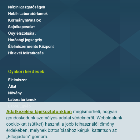
Nébih Igazgatóságok
Nébih Laboratóriumok
Kormányhivatalok
Sajtókapcsolat
Ügyfélszolgálat
Hatósági jogsegély
Élelmiszermentő Központ
Hírlevél feliratkozás
Gyakori kérdések
Élelmiszer
Állat
Növény
Laboratóriumok
Labor/Egyéb
Adatkezelési tájékoztatónkban
megismerheti, hogyan
gondoskodunk személyes adatai védelméről. Weboldalunk
cookie-kat (sütiket) használ a jobb felhasználói élmény
érdekében, melynek biztosításához kérjük, kattintson az
„Elfogadom” gombra.