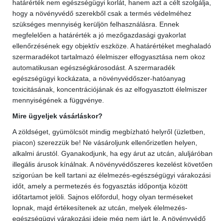
határérték nem egészségügyi korlát, hanem azt a célt szolgálja,
hogy a növényvédő szerekből csak a termés védelméhez
szükséges mennyiség kerüljön felhasználásra. Ennek
megfelelően a határérték a jó mezőgazdasági gyakorlat
ellenőrzésének egy objektív eszköze. A határértéket meghaladó
szermaradékot tartalmazó élelmiszer elfogyasztása nem okoz
automatikusan egészségkárosodást. A szermaradék
egészségügyi kockázata, a növényvédőszer-hatóanyag
toxicitásának, koncentrációjának és az elfogyasztott élelmiszer
mennyiségének a függvénye.
Mire ügyeljek vásárláskor?
A zöldséget, gyümölcsöt mindig megbízható helyről (üzletben,
piacon) szerezzük be! Ne vásároljunk ellenőrizetlen helyen,
alkalmi árustól. Gyanakodjunk, ha egy árut az utcán, aluljáróban
illegális árusok kínálnak. A növényvédőszeres kezelést követően
szigorúan be kell tartani az élelmezés-egészségügyi várakozási
időt, amely a permetezés és fogyasztás időpontja között
időtartamot jelöli. Sajnos előfordul, hogy olyan terméseket
lopnak, majd értékesítenek az utcán, melyek élelmezés-
egészségügyi várakozási ideje még nem járt le. A növényvédő