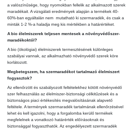
a valószínűsége, hogy nyomokban fellelik az alkalmazott szerek
maradékait. A vizsgálati eredmények alapján a termékek 40-
60%-ban egyáltalán nem mutatható ki szermaradék, és csak a
minták 1-2 %-a haladja meg kis mértékben a határértéket.
A bio élelmiszerek teljesen mentesek a növényvédőszer-
maradékoktól?
A bio (ökológiai) élelmiszerek termesztésének különleges
szabályai vannak, az alkalmazható növényvédő szerek köre
korlátozott.
Megbetegszem, ha szermaradékot tartalmazó élelmiszert
fogyasztok?
Az ellenőrzött és szabályozott feltételekhez kötött növényvédő
szer felhasználás az élelmiszer-biztonsági célkitűzések és a
biztonságos piaci értékesítés megvalósításának alapvető
feltétele. A termények szermaradék tartalmának ellenőrzésével
lehet és kell igazolni, hogy a forgalomba kerülő termékek
megfelelnek a vonatkozó határérték előírásoknak és
biztonsággal fogyaszthatók. Az engedélyezett szermaradék