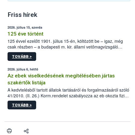
Friss hírek
2026. július 15, szerda
125 éve történt
125 évvel ezelőtt 1901. július 15-én, költözött be – igaz, még
csak részben – a budapesti m. kir. állami vetőmagvizsgáló
állomás a Kis Rókus utca 15. szám alatti, Czigler Győző által
TOVÁBB >
tervezett új épületébe.
2026. július 6, hétfő
Az ebek viselkedésének megítélésében jártas
szakértők listája
A kedvtelésből tartott állatok tartásáról és forgalmazásáról szóló
41/2010. (II. 26.) Korm.rendelet szabályozza az eb okozta fizikai
sérülés, illetve ennek veszélye keletkezésekor felmerülő
TOVÁBB >
hatósági feladatokat, valamint a veszélyes eb tartását és annak
engedélyezését. Ezen eljárások során szükség esetén be kell
vonni az ebek viselkedésének megítélésében jártas szakértőt.