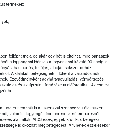
zült termékek;
nyek;
pon felléphetnek, de akár egy hét is eltelhet, mire panaszok
ánál a lappangási időszak a fogyasztást követő 90 napig is
z, hányás, hasmenés, fejfájás, alapján sokszor nehéz
ektől. A kialakult betegségnek – főként a várandós nők
etnek. Szövődményként agyhártyagyulladás, vérmérgezés
születés és az újszülött fertőzése is előfordulhat. Az esetek
gződhet.
netet nem vált ki a Listeriával szennyezett élelmiszer
knél, valamint legyengült immunrendszerű embereknél
ezelés alatt állók, AIDS-esek, egyéb krónikus betegek)
zettsége is okozhat megbetegedést. A tünetek észlelésekor