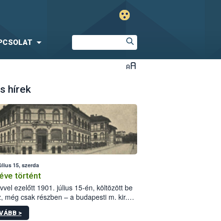
PCSOLAT
s hírek
úlius 15, szerda
éve történt
vvel ezelőtt 1901. július 15-én, költözött be
z, még csak részben – a budapesti m. kir.
i vetőmagvizsgáló állomás a Kis Rókus utca
VÁBB >
ám alatti, Czigler Győző által tervezett új