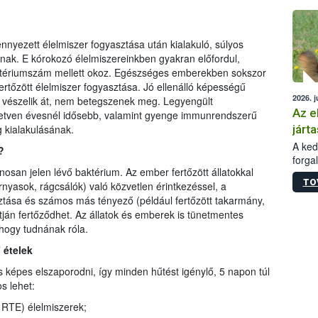
épüle
nyezett élelmiszer fogyasztása után kialakuló, súlyos
isnak. E kórokozó élelmiszereinkben gyakran előfordul,
ériumszám mellett okoz. Egészséges emberekben sokszor
fertőzött élelmiszer fogyasztása. Jó ellenálló képességű
2026. j
n vészelik át, nem betegszenek meg. Legyengült
Az e
etven évesnél idősebb, valamint gyenge immunrendszerű
járta
 kialakulásának.
A kedv
?
forga
nosan jelen lévő baktérium. Az ember fertőzött állatokkal
Korm.
TO
árnyasok, rágcsálók) való közvetlen érintkezéssel, a
sérül
felme
ztása és számos más tényező (például fertőzött takarmány,
veszé
tján fertőződhet. Az állatok és emberek is tünetmentes
Ezen 
 hogy tudnának róla.
vonni
 ételek
jártas
s képes elszaporodni, így minden hűtést igénylő, 5 napon túl
s lehet:
 RTE) élelmiszerek;