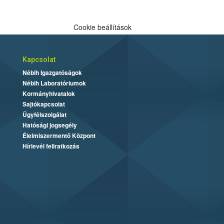
Cookie beállítások
Kapcsolat
Nébih Igazgatóságok
Nébih Laboratóriumok
Kormányhivatalok
Sajtókapcsolat
Ügyfélszolgálat
Hatósági jogsegély
Élelmiszermentő Központ
Hírlevél feliratkozás