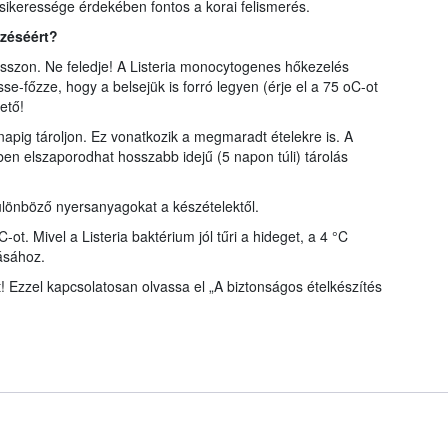
 sikeressége érdekében fontos a korai felismerés.
őzéséért?
yasszon. Ne feledje! A Listeria monocytogenes hőkezelés
se-főzze, hogy a belsejük is forró legyen (érje el a 75 oC-ot
ető!
 napig tároljon. Ez vonatkozik a megmaradt ételekre is. A
en elszaporodhat hosszabb idejű (5 napon túli) tárolás
ülönböző nyersanyagokat a készételektől.
ot. Mivel a Listeria baktérium jól tűri a hideget, a 4 °C
ásához.
at! Ezzel kapcsolatosan olvassa el „A biztonságos ételkészítés