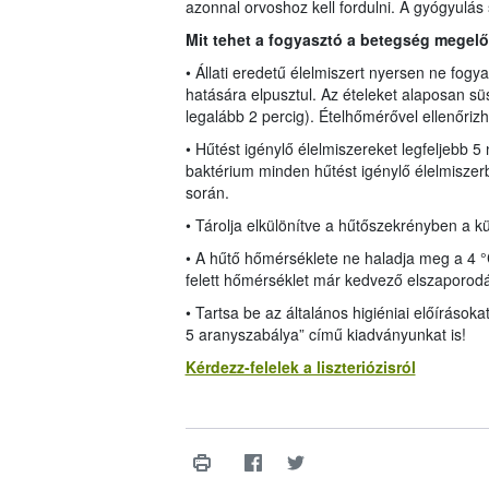
azonnal orvoshoz kell fordulni. A gyógyulás
Mit tehet a fogyasztó a betegség megel
• Állati eredetű élelmiszert nyersen ne fog
hatására elpusztul. Az ételeket alaposan süs
legalább 2 percig). Ételhőmérővel ellenőrizh
• Hűtést igénylő élelmiszereket legfeljebb 5
baktérium minden hűtést igénylő élelmiszerb
során.
• Tárolja elkülönítve a hűtőszekrényben a k
• A hűtő hőmérséklete ne haladja meg a 4 °C-
felett hőmérséklet már kedvező elszaporod
• Tartsa be az általános higiéniai előírások
5 aranyszabálya” című kiadványunkat is!
Kérdezz-felelek a liszteriózisról