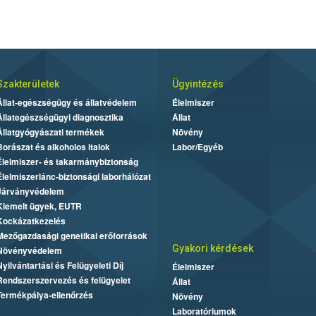
Szakterületek
Ügyintézés
Állat-egészségügy és állatvédelem
Élelmiszer
Állategészségügyi diagnosztika
Állat
Állatgyógyászati termékek
Növény
Borászat és alkoholos italok
Labor/Egyéb
Élelmiszer- és takarmánybiztonság
Élelmiszerlánc-biztonsági laborhálózat
Járványvédelem
Kiemelt ügyek, EUTR
Kockázatkezelés
Mezőgazdasági genetikai erőforrások
Gyakori kérdések
Növényvédelem
Nyilvántartási és Felügyeleti Díj
Élelmiszer
Rendszerszervezés és felügyelet
Állat
Termékpálya-ellenőrzés
Növény
Laboratóriumok