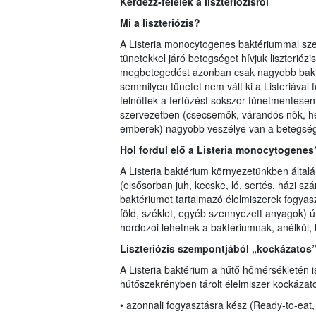
Kérdezz-felelek a liszteriózisról
Mi a liszteriózis?
A Listeria monocytogenes baktériummal szen
tünetekkel járó betegséget hívjuk liszterióz
megbetegedést azonban csak nagyobb bakt
semmilyen tünetet nem vált ki a Listeriával 
felnőttek a fertőzést sokszor tünetmentese
szervezetben (csecsemők, várandós nők, h
emberek) nagyobb veszélye van a betegség
Hol fordul elő a
Listeria monocytogenes
A Listeria baktérium környezetünkben általá
(elsősorban juh, kecske, ló, sertés, házi sz
baktériumot tartalmazó élelmiszerek fogyas
föld, széklet, egyéb szennyezett anyagok) ú
hordozói lehetnek a baktériumnak, anélkül,
Liszteriózis szempontjából „kockázatos”
A Listeria baktérium a hűtő hőmérsékletén i
hűtőszekrényben tárolt élelmiszer kockázato
• azonnali fogyasztásra kész (Ready-to-eat,