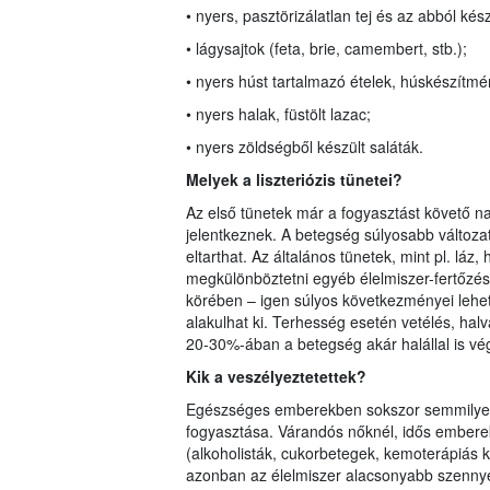
• nyers, pasztörizálatlan tej és az abból kés
• lágysajtok (feta, brie, camembert, stb.);
• nyers húst tartalmazó ételek, húskészítmé
• nyers halak, füstölt lazac;
• nyers zöldségből készült saláták.
Melyek a liszteriózis tünetei?
Az első tünetek már a fogyasztást követő na
jelentkeznek. A betegség súlyosabb változat
eltarthat. Az általános tünetek, mint pl. lá
megkülönböztetni egyéb élelmiszer-fertőzés
körében – igen súlyos következményei leh
alakulhat ki. Terhesség esetén vetélés, halva
20-30%-ában a betegség akár halállal is vé
Kik a veszélyeztete
tt
ek?
Egészséges emberekben sokszor semmilyen tü
fogyasztása. Várandós nőknél, idős embere
(alkoholisták, cukorbetegek, kemoterápiás k
azonban az élelmiszer alacsonyabb szennye