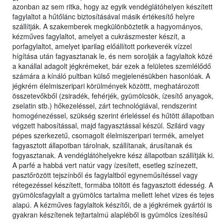
azonban az sem ritka, hogy az egyik vendéglátóhelyen készített
fagylaltot a hűtőlánc biztosításával másik értékesítő helyre
szállítják. A szakemberek megkülönböztetik a hagyományos,
kézműves fagylaltot, amelyet a cukrászmester készít, a
porfagylaltot, amelyet iparilag előállított porkeverék vízzel
hígítása után fagyasztanak le, és nem sorolják a fagylaltok közé
a kanállal adagolt jégkrémeket, bár ezek a felületes szemlélődő
számára a kínáló pultban külső megjelenésükben hasonlóak. A
jégkrém élelmiszeripari körülmények közöttt, meghatározott
összetevőkből (zsiradék, fehérjék, gyümölcsök, ízesítő anyagok,
zselatin stb.) hőkezeléssel, zárt technológiával, rendszerint
homogénezéssel, szükség szerint érleléssel és hűtött állapotban
végzett habosítással, majd fagyasztással készül. Szilárd vagy
pépes szerkezetű, csomagolt élelmiszeripari termék, amelyet
fagyasztott állapotban tárolnak, szállítanak, árusítanak és
fogyasztanak. A vendéglátóhelyekre kész állapotban szállítják ki.
A parfé a habbá vert natúr vagy ízesített, esetleg színezett,
pasztőrözött tejszínből és fagylaltból egyneműsítéssel vagy
rétegezéssel készített, formába töltött és fagyasztott édesség. A
gyümölcsfagylalt a gyümölcs tartalma mellett lehet vizes és tejes
alapú. A kézműves fagylaltok készítői, de a jégkrémek gyártói is
gyakran készítenek tejtartalmú alapléből is gyümölcs ízesítésű