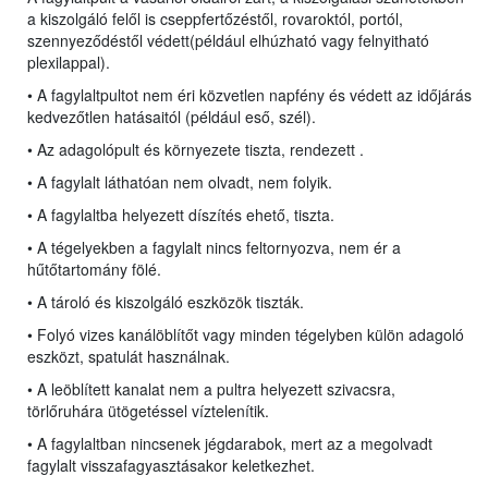
a kiszolgáló felől is cseppfertőzéstől, rovaroktól, portól,
szennyeződéstől védett(például elhúzható vagy felnyitható
plexilappal).
• A fagylaltpultot nem éri közvetlen napfény és védett az időjárás
kedvezőtlen hatásaitól (például eső, szél).
• Az adagolópult és környezete tiszta, rendezett .
• A fagylalt láthatóan nem olvadt, nem folyik.
• A fagylaltba helyezett díszítés ehető, tiszta.
• A tégelyekben a fagylalt nincs feltornyozva, nem ér a
hűtőtartomány fölé.
• A tároló és kiszolgáló eszközök tiszták.
• Folyó vizes kanálöblítőt vagy minden tégelyben külön adagoló
eszközt, spatulát használnak.
• A leöblített kanalat nem a pultra helyezett szivacsra,
törlőruhára ütögetéssel víztelenítik.
• A fagylaltban nincsenek jégdarabok, mert az a megolvadt
fagylalt visszafagyasztásakor keletkezhet.