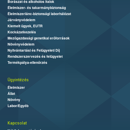
Borászat és alkoholos italok
Élelmiszer- és takarmánybiztonság
Élelmiszerlánc-biztonsági laborhálózat
Járványvédelem
Kiemelt ügyek, EUTR
Kockázatkezelés
Mezőgazdasági genetikai erőforrások
Növényvédelem
Nyilvántartási és Felügyeleti Díj
Rendszerszervezés és felügyelet
Termékpálya-ellenőrzés
Ügyintézés
Élelmiszer
Állat
Növény
Labor/Egyéb
Kapcsolat