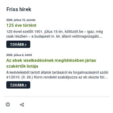
Friss hírek
2026. július 15, szerda
125 éve történt
125 évvel ezelőtt 1901. július 15-én, költözött be – igaz, még
csak részben – a budapesti m. kir. állami vetőmagvizsgáló
állomás a Kis Rókus utca 15. szám alatti, Czigler Győző által
TOVÁBB >
tervezett új épületébe.
2026. július 6, hétfő
Az ebek viselkedésének megítélésében jártas
szakértők listája
A kedvtelésből tartott állatok tartásáról és forgalmazásáról szóló
41/2010. (II. 26.) Korm.rendelet szabályozza az eb okozta fizikai
sérülés, illetve ennek veszélye keletkezésekor felmerülő
TOVÁBB >
hatósági feladatokat, valamint a veszélyes eb tartását és annak
engedélyezését. Ezen eljárások során szükség esetén be kell
vonni az ebek viselkedésének megítélésében jártas szakértőt.