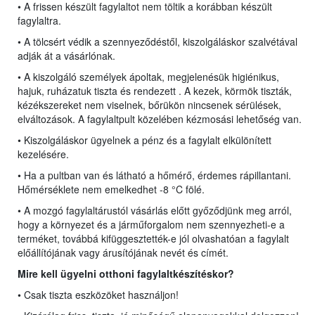
• A frissen készült fagylaltot nem töltik a korábban készült
fagylaltra.
• A tölcsért védik a szennyeződéstől, kiszolgáláskor szalvétával
adják át a vásárlónak.
• A kiszolgáló személyek ápoltak, megjelenésük higiénikus,
hajuk, ruházatuk tiszta és rendezett . A kezek, körmök tiszták,
kézékszereket nem viselnek, bőrükön nincsenek sérülések,
elváltozások. A fagylaltpult közelében kézmosási lehetőség van.
• Kiszolgáláskor ügyelnek a pénz és a fagylalt elkülönített
kezelésére.
• Ha a pultban van és látható a hőmérő, érdemes rápillantani.
Hőmérséklete nem emelkedhet -8 °C fölé.
• A mozgó fagylaltárustól vásárlás előtt győződjünk meg arról,
hogy a környezet és a járműforgalom nem szennyezheti-e a
terméket, továbbá kifüggesztették-e jól olvashatóan a fagylalt
előállítójának vagy árusítójának nevét és címét.
Mire kell ügyelni o
tt
honi fagylaltkészítéskor?
• Csak tiszta eszközöket használjon!