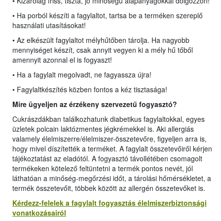
• Kizárólag friss, tiszta, jó minőségű alapanyagokkal dolgozzon!
• Ha porból készíti a fagylaltot, tartsa be a terméken szereplő
használati utasításokat!
• Az elkészült fagylaltot mélyhűtőben tárolja. Ha nagyobb
mennyiséget készít, csak annyit vegyen ki a mély hű tőből
amennyit azonnal el is fogyaszt!
• Ha a fagylalt megolvadt, ne fagyassza újra!
• Fagylaltkészítés közben fontos a kéz tisztasága!
Mire ügyeljen az érzékeny szervezetű fogyasztó?
Cukrászdákban találkozhatunk diabetikus fagylaltokkal, egyes
üzletek polcain laktózmentes jégkrémekkel is. Aki allergiás
valamely élelmiszerre/élelmiszer-összetevőre, figyeljen arra is,
hogy mivel díszítették a terméket. A fagylalt összetevőiről kérjen
tájékoztatást az eladótól. A fogyasztó távollétében csomagolt
termékeken kötelező feltüntetni a termék pontos nevét, jól
láthatóan a minőség-megőrzési időt, a tárolási hőmérsékletet, a
termék összetevőit, többek között az allergén összetevőket is.
Kérdezz-felelek a fagylalt fogyasztás élelmiszerbiztonsági
vonatkozásairól