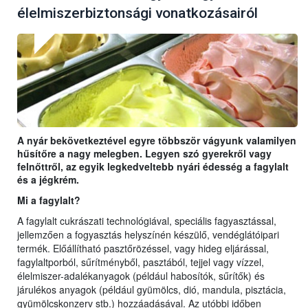
élelmiszerbiztonsági vonatkozásairól
A nyár bekövetkeztével egyre többször vágyunk valamilyen
hűsítőre a nagy melegben. Legyen szó gyerekről vagy
felnőttről, az egyik legkedveltebb nyári édesség a fagylalt
és a jégkrém.
Mi a fagylalt?
A fagylalt cukrászati technológiával, speciális fagyasztással,
jellemzően a fogyasztás helyszínén készülő, vendéglátóipari
termék. Előállítható pasztőrözéssel, vagy hideg eljárással,
fagylaltporból, sűrítményből, pasztából, tejjel vagy vízzel,
élelmiszer-adalékanyagok (például habosítók, sűrítők) és
járulékos anyagok (például gyümölcs, dió, mandula, pisztácia,
gyümölcskonzerv stb.) hozzáadásával. Az utóbbi időben