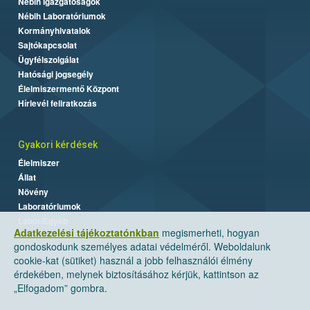
Nébih Igazgatóságok
Nébih Laboratóriumok
Kormányhivatalok
Sajtókapcsolat
Ügyfélszolgálat
Hatósági jogsegély
Élelmiszermentő Központ
Hírlevél feliratkozás
Gyakori kérdések
Élelmiszer
Állat
Növény
Laboratóriumok
Labor/Egyéb
Adatkezelési tájékoztatónkban
megismerheti, hogyan
gondoskodunk személyes adatai védelméről. Weboldalunk
cookie-kat (sütiket) használ a jobb felhasználói élmény
érdekében, melynek biztosításához kérjük, kattintson az
„Elfogadom” gombra.