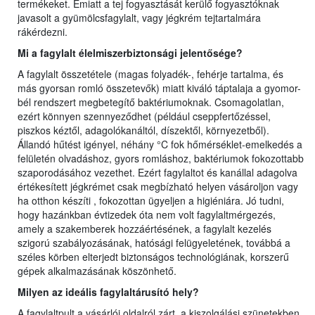
termékeket. Emiatt a tej fogyasztását kerülő fogyasztóknak
javasolt a gyümölcsfagylalt, vagy jégkrém tejtartalmára
rákérdezni.
Mi a fagylalt élelmiszerbiztonsági jelentősége?
A fagylalt összetétele (magas folyadék-, fehérje tartalma, és
más gyorsan romló összetevők) miatt kiváló táptalaja a gyomor-
bél rendszert megbetegítő baktériumoknak. Csomagolatlan,
ezért könnyen szennyeződhet (például cseppfertőzéssel,
piszkos kéztől, adagolókanáltól, díszektől, környezetből).
Állandó hűtést igényel, néhány °C fok hőmérséklet-emelkedés a
felületén olvadáshoz, gyors romláshoz, baktériumok fokozottabb
szaporodásához vezethet. Ezért fagylaltot és kanállal adagolva
értékesített jégkrémet csak megbízható helyen vásároljon vagy
ha otthon készíti , fokozottan ügyeljen a higiéniára. Jó tudni,
hogy hazánkban évtizedek óta nem volt fagylaltmérgezés,
amely a szakemberek hozzáértésének, a fagylalt kezelés
szigorú szabályozásának, hatósági felügyeletének, továbbá a
széles körben elterjedt biztonságos technológiának, korszerű
gépek alkalmazásának köszönhető.
Milyen az ideális fagylaltárusító hely?
A fagylaltpult a vásárlói oldalról zárt, a kiszolgálási szünetekben