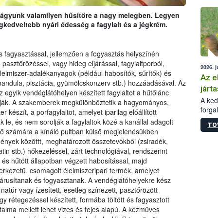
épüle
vágyunk valamilyen hűsítőre a nagy melegben. Legyen
egkedveltebb nyári édesség a fagylalt és a jégkrém.
lis fagyasztással, jellemzően a fogyasztás helyszínén
 pasztőrözéssel, vagy hideg eljárással, fagylaltporból,
2026. j
 élelmiszer-adalékanyagok (például habosítók, sűrítők) és
Az e
mandula, pisztácia, gyümölcskonzerv stb.) hozzáadásával. Az
járta
 egyik vendéglátóhelyen készített fagylaltot a hűtőlánc
A kedv
llítják. A szakemberek megkülönböztetik a hagyományos,
forga
készít, a porfagylaltot, amelyet iparilag előállított
Korm.
 le, és nem sorolják a fagylaltok közé a kanállal adagolt
TO
sérül
dő számára a kínáló pultban külső megjelenésükben
felme
mények közöttt, meghatározott összetevőkből (zsiradék,
veszé
tin stb.) hőkezeléssel, zárt technológiával, rendszerint
Ezen 
és hűtött állapotban végzett habosítással, majd
vonni
erkezetű, csomagolt élelmiszeripari termék, amelyet
jártas
k, árusítanak és fogyasztanak. A vendéglátóhelyekre kész
 natúr vagy ízesített, esetleg színezett, pasztőrözött
gy rétegezéssel készített, formába töltött és fagyasztott
alma mellett lehet vizes és tejes alapú. A kézműves