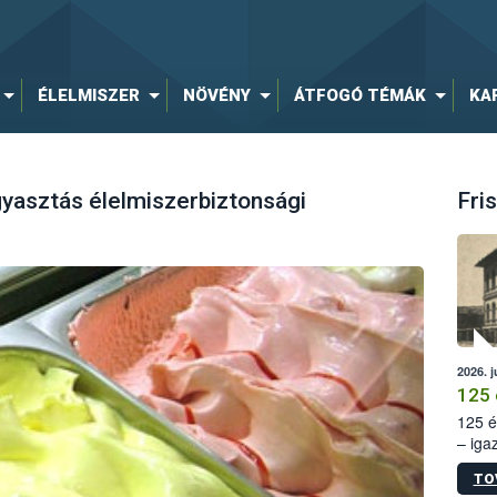
ÉLELMISZER
NÖVÉNY
ÁTFOGÓ TÉMÁK
KA
gyasztás élelmiszerbiztonsági
Fris
2026. j
125 
125 é
– iga
állam
TO
15. sz