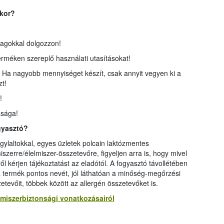
skor?
nyagokkal dolgozzon!
 terméken szereplő használati utasításokat!
ja. Ha nagyobb mennyiséget készít, csak annyit vegyen ki a
t!
!
asága!
gyasztó?
ylaltokkal, egyes üzletek polcain laktózmentes
iszerre/élelmiszer-összetevőre, figyeljen arra is, hogy mivel
ről kérjen tájékoztatást az eladótól. A fogyasztó távollétében
a termék pontos nevét, jól láthatóan a minőség-megőrzési
etevőit, többek között az allergén összetevőket is.
elmiszerbiztonsági vonatkozásairól