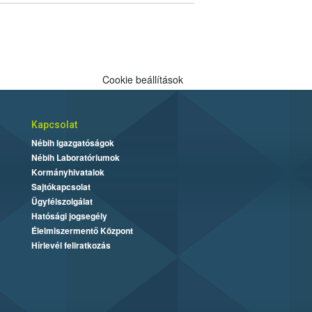
Cookie beállítások
Kapcsolat
Nébih Igazgatóságok
Nébih Laboratóriumok
Kormányhivatalok
Sajtókapcsolat
Ügyfélszolgálat
Hatósági jogsegély
Élelmiszermentő Központ
Hírlevél feliratkozás