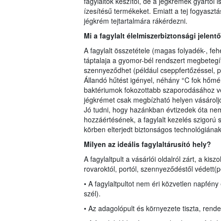
fagylaltok készítői, de a jégkrémek gyártói 
ízesítésű termékeket. Emiatt a tej fogyasztá
jégkrém tejtartalmára rákérdezni.
Mi a fagylalt élelmiszerbiztonsági jelen
A fagylalt összetétele (magas folyadék-, fe
táptalaja a gyomor-bél rendszert megbeteg
szennyeződhet (például cseppfertőzéssel, pi
Állandó hűtést igényel, néhány °C fok hőmé
baktériumok fokozottabb szaporodásához veze
jégkrémet csak megbízható helyen vásároljon
Jó tudni, hogy hazánkban évtizedek óta ne
hozzáértésének, a fagylalt kezelés szigorú 
körben elterjedt biztonságos technológián
Milyen az ideális fagylaltárusító hely?
A fagylaltpult a vásárlói oldalról zárt, a kis
rovaroktól, portól, szennyeződéstől védett(p
• A fagylaltpultot nem éri közvetlen napfény
szél).
• Az adagolópult és környezete tiszta, rendez