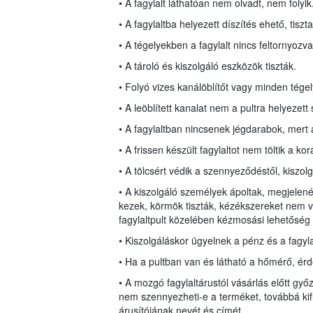
• A fagylalt láthatóan nem olvadt, nem folyik
• A fagylaltba helyezett díszítés ehető, tiszta
• A tégelyekben a fagylalt nincs feltornyozv
• A tároló és kiszolgáló eszközök tiszták.
• Folyó vizes kanálöblítőt vagy minden tége
• A leöblített kanalat nem a pultra helyezett 
• A fagylaltban nincsenek jégdarabok, mert 
• A frissen készült fagylaltot nem töltik a ko
• A tölcsért védik a szennyeződéstől, kiszol
• A kiszolgáló személyek ápoltak, megjelenés
kezek, körmök tiszták, kézékszereket nem v
fagylaltpult közelében kézmosási lehetőség
• Kiszolgáláskor ügyelnek a pénz és a fagylal
• Ha a pultban van és látható a hőmérő, ér
• A mozgó fagylaltárustól vásárlás előtt gy
nem szennyezheti-e a terméket, továbbá kifüg
árusítójának nevét és címét.