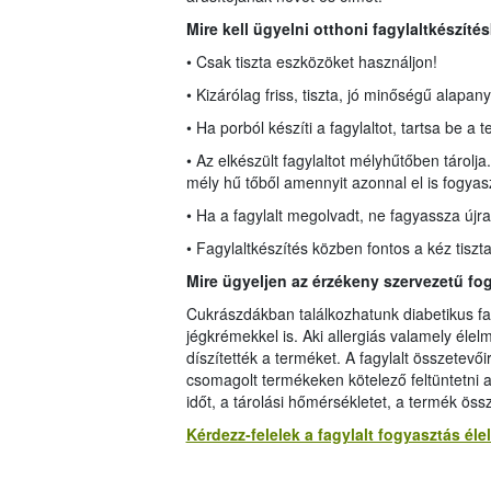
Mire kell ügyelni o
tt
honi fagylaltkészíté
• Csak tiszta eszközöket használjon!
• Kizárólag friss, tiszta, jó minőségű alapa
• Ha porból készíti a fagylaltot, tartsa be a
• Az elkészült fagylaltot mélyhűtőben tárol
mély hű tőből amennyit azonnal el is fogyasz
• Ha a fagylalt megolvadt, ne fagyassza újra
• Fagylaltkészítés közben fontos a kéz tiszt
Mire ügyeljen az érzékeny szervezetű fo
Cukrászdákban találkozhatunk diabetikus fag
jégkrémekkel is. Aki allergiás valamely élelm
díszítették a terméket. A fagylalt összetevői
csomagolt termékeken kötelező feltüntetni 
időt, a tárolási hőmérsékletet, a termék össz
Kérdezz-felelek a fagylalt fogyasztás él