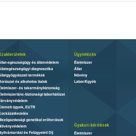
Szakterületek
Ügyintézés
Állat-egészségügy és állatvédelem
Élelmiszer
Állategészségügyi diagnosztika
Állat
Állatgyógyászati termékek
Növény
Borászat és alkoholos italok
Labor/Egyéb
Élelmiszer- és takarmánybiztonság
Élelmiszerlánc-biztonsági laborhálózat
Járványvédelem
Kiemelt ügyek, EUTR
Kockázatkezelés
Mezőgazdasági genetikai erőforrások
Gyakori kérdések
Növényvédelem
Nyilvántartási és Felügyeleti Díj
Élelmiszer