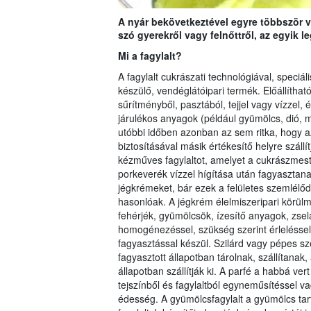
A nyár bekövetkeztével egyre többször 
szó gyerekről vagy felnőttről, az egyik l
Mi a fagylalt?
A fagylalt cukrászati technológiával, speciá
készülő, vendéglátóipari termék. Előállítható
sűrítményből, pasztából, tejjel vagy vízzel,
járulékos anyagok (például gyümölcs, dió, 
utóbbi időben azonban az sem ritka, hogy az
biztosításával másik értékesítő helyre szá
kézműves fagylaltot, amelyet a cukrászmester 
porkeverék vízzel hígítása után fagyasztanak
jégkrémeket, bár ezek a felületes szemlélő
hasonlóak. A jégkrém élelmiszeripari körül
fehérjék, gyümölcsök, ízesítő anyagok, zsela
homogénezéssel, szükség szerint érleléssel 
fagyasztással készül. Szilárd vagy pépes sz
fagyasztott állapotban tárolnak, szállítana
állapotban szállítják ki. A parfé a habbá vert
tejszínből és fagylaltból egyneműsítéssel va
édesség. A gyümölcsfagylalt a gyümölcs tart