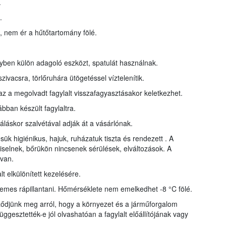
.
.
a, nem ér a hűtőtartomány fölé.
lyben külön adagoló eszközt, spatulát használnak.
szivacsra, törlőruhára ütögetéssel víztelenítik.
az a megolvadt fagylalt visszafagyasztásakor keletkezhet.
rábban készült fagylaltra.
gáláskor szalvétával adják át a vásárlónak.
ük higiénikus, hajuk, ruházatuk tiszta és rendezett . A
iselnek, bőrükön nincsenek sérülések, elváltozások. A
 van.
t elkülönített kezelésére.
demes rápillantani. Hőmérséklete nem emelkedhet -8 °C fölé.
őződjünk meg arról, hogy a környezet és a járműforgalom
gesztették-e jól olvashatóan a fagylalt előállítójának vagy