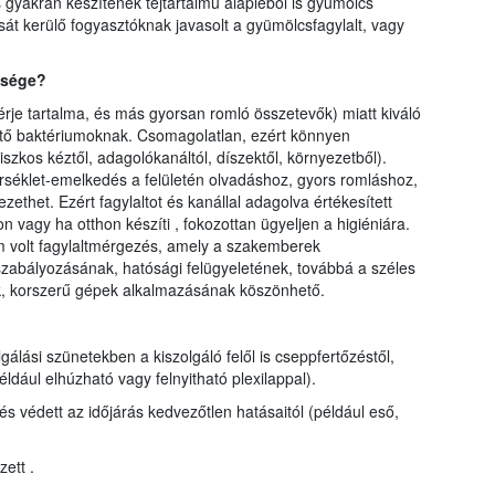
is gyakran készítenek tejtartalmú alapléből is gyümölcs
sát kerülő fogyasztóknak javasolt a gyümölcsfagylalt, vagy
tősége?
hérje tartalma, és más gyorsan romló összetevők) miatt kiváló
ítő baktériumoknak. Csomagolatlan, ezért könnyen
szkos kéztől, adagolókanáltól, díszektől, környezetből).
rséklet-emelkedés a felületén olvadáshoz, gyors romláshoz,
thet. Ezért fagylaltot és kanállal adagolva értékesített
 vagy ha otthon készíti , fokozottan ügyeljen a higiéniára.
m volt fagylaltmérgezés, amely a szakemberek
szabályozásának, hatósági felügyeletének, továbbá a széles
ak, korszerű gépek alkalmazásának köszönhető.
zolgálási szünetekben a kiszolgáló felől is cseppfertőzéstől,
éldául elhúzható vagy felnyitható plexilappal).
 és védett az időjárás kedvezőtlen hatásaitól (például eső,
ett .