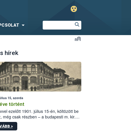
PCSOLAT
s hírek
úlius 15, szerda
éve történt
vvel ezelőtt 1901. július 15-én, költözött be
z, még csak részben – a budapesti m. kir.
i vetőmagvizsgáló állomás a Kis Rókus utca
VÁBB >
ám alatti, Czigler Győző által tervezett új