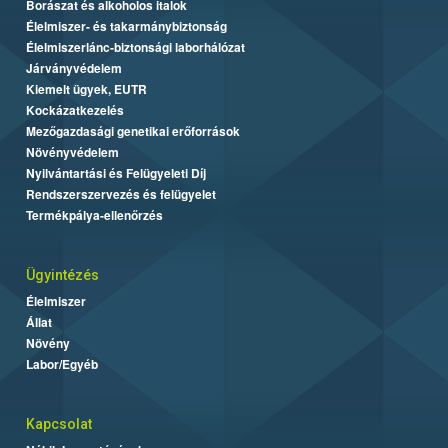
Borászat és alkoholos italok
Élelmiszer- és takarmánybiztonság
Élelmiszerlánc-biztonsági laborhálózat
Járványvédelem
Kiemelt ügyek, EUTR
Kockázatkezelés
Mezőgazdasági genetikai erőforrások
Növényvédelem
Nyilvántartási és Felügyeleti Díj
Rendszerszervezés és felügyelet
Termékpálya-ellenőrzés
Ügyintézés
Élelmiszer
Állat
Növény
Labor/Egyéb
Kapcsolat