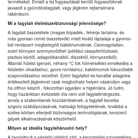
termékeket. Emiatt a tej fogyasztását kerülő fogyasztóknak
javasolt a gyümölcsfagylalt, vagy jégkrém tejtartalmára
rákérdezni.
Mi a fagylalt élelmiszerbiztonsági jelentősége?
A fagylalt összetétele (magas folyadék-, fehérje tartalma, és
más gyorsan romló összetevők) miatt kiváló táptalaja a gyomor-
bél rendszert megbetegítő baktériumoknak. Csomagolatlan,
ezért könnyen szennyeződhet (például cseppfertőzéssel,
piszkos kéztől, adagolókanáltól, díszektől, környezetből).
Állandó hűtést igényel, néhány °C fok hőmérséklet-emelkedés a
felületén olvadáshoz, gyors romláshoz, baktériumok fokozottabb
szaporodásához vezethet. Ezért fagylaltot és kanállal adagolva
értékesített jégkrémet csak megbízható helyen vásároljon vagy
ha otthon készíti , fokozottan ügyeljen a higiéniára. Jó tudni,
hogy hazánkban évtizedek óta nem volt fagylaltmérgezés,
amely a szakemberek hozzáértésének, a fagylalt kezelés
szigorú szabályozásának, hatósági felügyeletének, továbbá a
széles körben elterjedt biztonságos technológiának, korszerű
gépek alkalmazásának köszönhető.
Milyen az ideális fagylaltárusító hely?
A fagylaltpult a vásárlói oldalról zárt, a kiszolgálási szünetekben