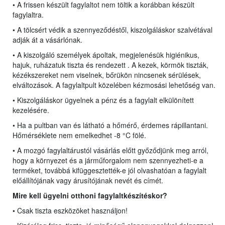
• A frissen készült fagylaltot nem töltik a korábban készült
fagylaltra.
• A tölcsért védik a szennyeződéstől, kiszolgáláskor szalvétával
adják át a vásárlónak.
• A kiszolgáló személyek ápoltak, megjelenésük higiénikus,
hajuk, ruházatuk tiszta és rendezett . A kezek, körmök tiszták,
kézékszereket nem viselnek, bőrükön nincsenek sérülések,
elváltozások. A fagylaltpult közelében kézmosási lehetőség van.
• Kiszolgáláskor ügyelnek a pénz és a fagylalt elkülönített
kezelésére.
• Ha a pultban van és látható a hőmérő, érdemes rápillantani.
Hőmérséklete nem emelkedhet -8 °C fölé.
• A mozgó fagylaltárustól vásárlás előtt győződjünk meg arról,
hogy a környezet és a járműforgalom nem szennyezheti-e a
terméket, továbbá kifüggesztették-e jól olvashatóan a fagylalt
előállítójának vagy árusítójának nevét és címét.
Mire kell ügyelni o
tt
honi fagylaltkészítéskor?
• Csak tiszta eszközöket használjon!