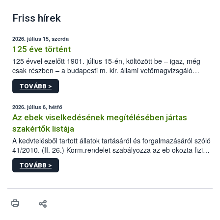
Friss hírek
2026. július 15, szerda
125 éve történt
125 évvel ezelőtt 1901. július 15-én, költözött be – igaz, még
csak részben – a budapesti m. kir. állami vetőmagvizsgáló
állomás a Kis Rókus utca 15. szám alatti, Czigler Győző által
TOVÁBB >
tervezett új épületébe.
2026. július 6, hétfő
Az ebek viselkedésének megítélésében jártas
szakértők listája
A kedvtelésből tartott állatok tartásáról és forgalmazásáról szóló
41/2010. (II. 26.) Korm.rendelet szabályozza az eb okozta fizikai
sérülés, illetve ennek veszélye keletkezésekor felmerülő
TOVÁBB >
hatósági feladatokat, valamint a veszélyes eb tartását és annak
engedélyezését. Ezen eljárások során szükség esetén be kell
vonni az ebek viselkedésének megítélésében jártas szakértőt.