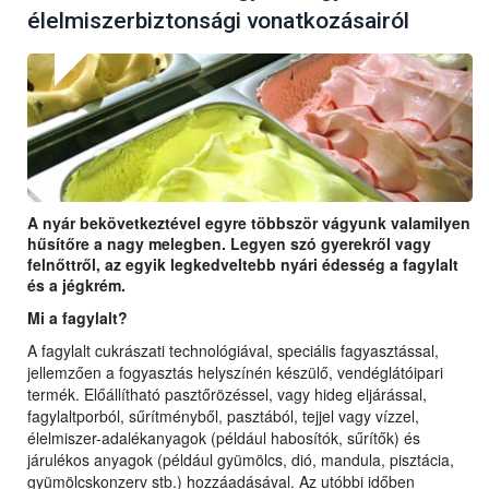
élelmiszerbiztonsági vonatkozásairól
A nyár bekövetkeztével egyre többször vágyunk valamilyen
hűsítőre a nagy melegben. Legyen szó gyerekről vagy
felnőttről, az egyik legkedveltebb nyári édesség a fagylalt
és a jégkrém.
Mi a fagylalt?
A fagylalt cukrászati technológiával, speciális fagyasztással,
jellemzően a fogyasztás helyszínén készülő, vendéglátóipari
termék. Előállítható pasztőrözéssel, vagy hideg eljárással,
fagylaltporból, sűrítményből, pasztából, tejjel vagy vízzel,
élelmiszer-adalékanyagok (például habosítók, sűrítők) és
járulékos anyagok (például gyümölcs, dió, mandula, pisztácia,
gyümölcskonzerv stb.) hozzáadásával. Az utóbbi időben