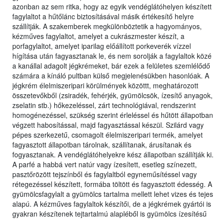
azonban az sem ritka, hogy az egyik vendéglátóhelyen készített
fagylaltot a hűtőlánc biztosításával másik értékesítő helyre
szállítják. A szakemberek megkülönböztetik a hagyományos,
kézműves fagylaltot, amelyet a cukrászmester készít, a
porfagylaltot, amelyet iparilag előállított porkeverék vízzel
hígítása után fagyasztanak le, és nem sorolják a fagylaltok közé
a kanállal adagolt jégkrémeket, bár ezek a felületes szemlélődő
számára a kínáló pultban külső megjelenésükben hasonlóak. A
jégkrém élelmiszeripari körülmények közöttt, meghatározott
összetevőkből (zsiradék, fehérjék, gyümölcsök, ízesítő anyagok,
zselatin stb.) hőkezeléssel, zárt technológiával, rendszerint
homogénezéssel, szükség szerint érleléssel és hűtött állapotban
végzett habosítással, majd fagyasztással készül. Szilárd vagy
pépes szerkezetű, csomagolt élelmiszeripari termék, amelyet
fagyasztott állapotban tárolnak, szállítanak, árusítanak és
fogyasztanak. A vendéglátóhelyekre kész állapotban szállítják ki.
A parfé a habbá vert natúr vagy ízesített, esetleg színezett,
pasztőrözött tejszínből és fagylaltból egyneműsítéssel vagy
rétegezéssel készített, formába töltött és fagyasztott édesség. A
gyümölcsfagylalt a gyümölcs tartalma mellett lehet vizes és tejes
alapú. A kézműves fagylaltok készítői, de a jégkrémek gyártói is
gyakran készítenek tejtartalmú alapléből is gyümölcs ízesítésű