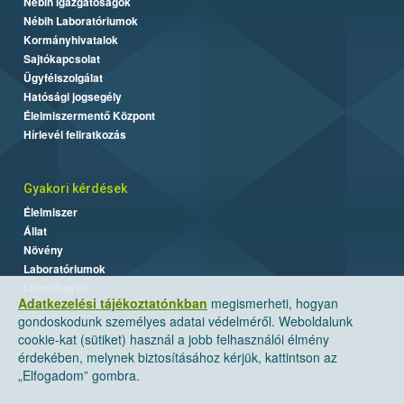
Nébih Igazgatóságok
Nébih Laboratóriumok
Kormányhivatalok
Sajtókapcsolat
Ügyfélszolgálat
Hatósági jogsegély
Élelmiszermentő Központ
Hírlevél feliratkozás
Gyakori kérdések
Élelmiszer
Állat
Növény
Laboratóriumok
Labor/Egyéb
Adatkezelési tájékoztatónkban
megismerheti, hogyan
gondoskodunk személyes adatai védelméről. Weboldalunk
cookie-kat (sütiket) használ a jobb felhasználói élmény
érdekében, melynek biztosításához kérjük, kattintson az
„Elfogadom” gombra.