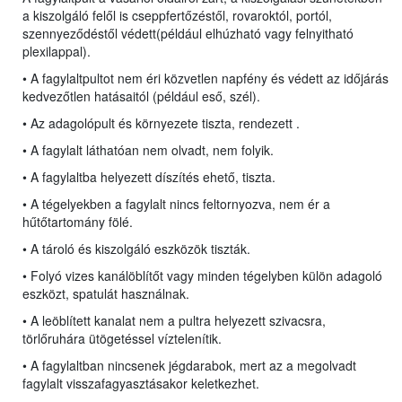
a kiszolgáló felől is cseppfertőzéstől, rovaroktól, portól,
szennyeződéstől védett(például elhúzható vagy felnyitható
plexilappal).
• A fagylaltpultot nem éri közvetlen napfény és védett az időjárás
kedvezőtlen hatásaitól (például eső, szél).
• Az adagolópult és környezete tiszta, rendezett .
• A fagylalt láthatóan nem olvadt, nem folyik.
• A fagylaltba helyezett díszítés ehető, tiszta.
• A tégelyekben a fagylalt nincs feltornyozva, nem ér a
hűtőtartomány fölé.
• A tároló és kiszolgáló eszközök tiszták.
• Folyó vizes kanálöblítőt vagy minden tégelyben külön adagoló
eszközt, spatulát használnak.
• A leöblített kanalat nem a pultra helyezett szivacsra,
törlőruhára ütögetéssel víztelenítik.
• A fagylaltban nincsenek jégdarabok, mert az a megolvadt
fagylalt visszafagyasztásakor keletkezhet.