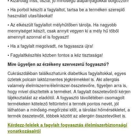
• Kizárólag friss, tiszta, jó minőségű alapanyagokkal dolgozzon!
• Ha porból készíti a fagylaltot, tartsa be a terméken szereplő
használati utasításokat!
• Az elkészült fagylaltot mélyhűtőben tárolja. Ha nagyobb
mennyiséget készít, csak annyit vegyen ki a mély hű tőből
amennyit azonnal el is fogyaszt!
• Ha a fagylalt megolvadt, ne fagyassza újra!
• Fagylaltkészítés közben fontos a kéz tisztasága!
Mire ügyeljen az érzékeny szervezetű fogyasztó?
Cukrászdákban találkozhatunk diabetikus fagylaltokkal, egyes
üzletek polcain laktózmentes jégkrémekkel is. Aki allergiás
valamely élelmiszerre/élelmiszer-összetevőre, figyeljen arra is,
hogy mivel díszítették a terméket. A fagylalt összetevőiről kérjen
tájékoztatást az eladótól. A fogyasztó távollétében csomagolt
termékeken kötelező feltüntetni a termék pontos nevét, jól
láthatóan a minőség-megőrzési időt, a tárolási hőmérsékletet, a
termék összetevőit, többek között az allergén összetevőket is.
Kérdezz-felelek a fagylalt fogyasztás élelmiszerbiztonsági
vonatkozásairól