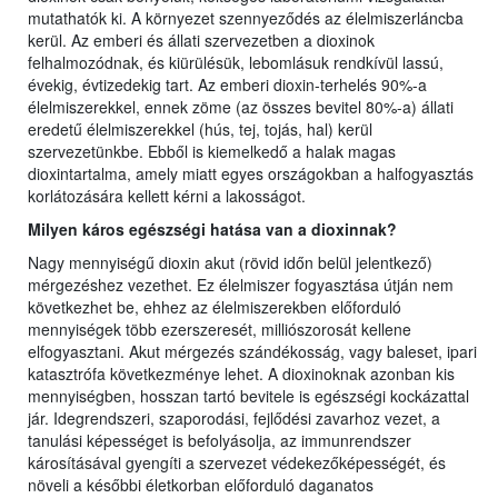
mutathatók ki. A környezet szennyeződés az élelmiszerláncba
kerül. Az emberi és állati szervezetben a dioxinok
felhalmozódnak, és kiürülésük, lebomlásuk rendkívül lassú,
évekig, évtizedekig tart. Az emberi dioxin-terhelés 90%-a
élelmiszerekkel, ennek zöme (az összes bevitel 80%-a) állati
eredetű élelmiszerekkel (hús, tej, tojás, hal) kerül
szervezetünkbe. Ebből is kiemelkedő a halak magas
dioxintartalma, amely miatt egyes országokban a halfogyasztás
korlátozására kellett kérni a lakosságot.
Milyen káros egészségi hatása van a dioxinnak?
Nagy mennyiségű dioxin akut (rövid időn belül jelentkező)
mérgezéshez vezethet. Ez élelmiszer fogyasztása útján nem
következhet be, ehhez az élelmiszerekben előforduló
mennyiségek több ezerszeresét, milliószorosát kellene
elfogyasztani. Akut mérgezés szándékosság, vagy baleset, ipari
katasztrófa következménye lehet. A dioxinoknak azonban kis
mennyiségben, hosszan tartó bevitele is egészségi kockázattal
jár. Idegrendszeri, szaporodási, fejlődési zavarhoz vezet, a
tanulási képességet is befolyásolja, az immunrendszer
károsításával gyengíti a szervezet védekezőképességét, és
növeli a későbbi életkorban előforduló daganatos