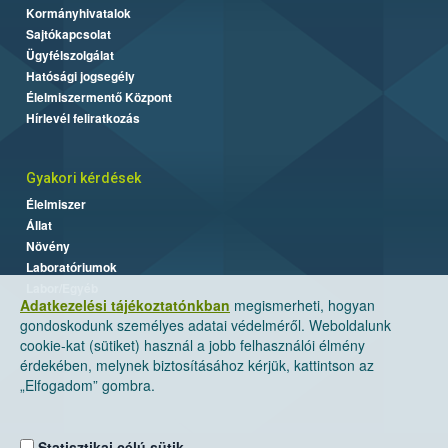
Kormányhivatalok
Sajtókapcsolat
Ügyfélszolgálat
Hatósági jogsegély
Élelmiszermentő Központ
Hírlevél feliratkozás
Gyakori kérdések
Élelmiszer
Állat
Növény
Laboratóriumok
Labor/Egyéb
Adatkezelési tájékoztatónkban
megismerheti, hogyan
gondoskodunk személyes adatai védelméről. Weboldalunk
cookie-kat (sütiket) használ a jobb felhasználói élmény
érdekében, melynek biztosításához kérjük, kattintson az
„Elfogadom” gombra.
Statisztikai célú sütik