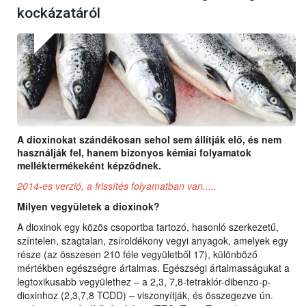
kockázatáról
A dioxinokat szándékosan sehol sem állítják elő, és nem
használják fel, hanem bizonyos kémiai folyamatok
melléktermékeként képződnek.
2014-es verzió, a frissítés folyamatban van.....
Milyen vegyületek a dioxinok?
A dioxinok egy közös csoportba tartozó, hasonló szerkezetű,
színtelen, szagtalan, zsíroldékony vegyi anyagok, amelyek egy
része (az összesen 210 féle vegyületből 17), különböző
mértékben egészségre ártalmas. Egészségi ártalmasságukat a
legtoxikusabb vegyülethez – a 2,3, 7,8-tetraklór-dibenzo-p-
dioxinhoz (2,3,7,8 TCDD) – viszonyítják, és összegezve ún.