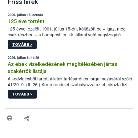
Friss hírek
2026. július 15, szerda
125 éve történt
125 évvel ezelőtt 1901. július 15-én, költözött be – igaz, még
csak részben – a budapesti m. kir. állami vetőmagvizsgáló
állomás a Kis Rókus utca 15. szám alatti, Czigler Győző által
TOVÁBB >
tervezett új épületébe.
2026. július 6, hétfő
Az ebek viselkedésének megítélésében jártas
szakértők listája
A kedvtelésből tartott állatok tartásáról és forgalmazásáról szóló
41/2010. (II. 26.) Korm.rendelet szabályozza az eb okozta fizikai
sérülés, illetve ennek veszélye keletkezésekor felmerülő
TOVÁBB >
hatósági feladatokat, valamint a veszélyes eb tartását és annak
engedélyezését. Ezen eljárások során szükség esetén be kell
vonni az ebek viselkedésének megítélésében jártas szakértőt.