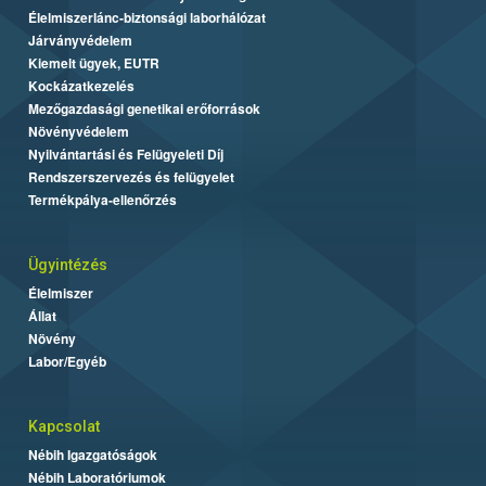
Élelmiszerlánc-biztonsági laborhálózat
Járványvédelem
Kiemelt ügyek, EUTR
Kockázatkezelés
Mezőgazdasági genetikai erőforrások
Növényvédelem
Nyilvántartási és Felügyeleti Díj
Rendszerszervezés és felügyelet
Termékpálya-ellenőrzés
Ügyintézés
Élelmiszer
Állat
Növény
Labor/Egyéb
Kapcsolat
Nébih Igazgatóságok
Nébih Laboratóriumok