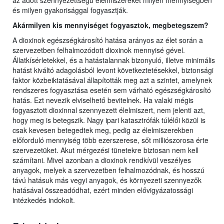
az adott szennyezettségű élelmiszereket milyen mennyiségben
és milyen gyakorisággal fogyasztják.
Akármilyen kis mennyiséget fogyasztok, megbetegszem?
A dioxinok egészségkárosító hatása arányos az élet során a
szervezetben felhalmozódott dioxinok mennyisé gével.
Állatkísérletekkel, és a hatástalannak bizonyuló, illetve minimális
hatást kiváltó adagolásból levont következtetésekkel, biztonsági
faktor közbeiktatásával állapították meg azt a szintet, amelynek
rendszeres fogyasztása esetén sem várható egészségkárosító
hatás. Ezt nevezik elviselhető bevitelnek. Ha valaki mégis
fogyasztott dioxinnal szennyezett élelmiszert, nem jelenti azt,
hogy meg is betegszik. Nagy ipari katasztrófák túlélői közül is
csak kevesen betegedtek meg, pedig az élelmiszerekben
előforduló mennyiség több ezerszerese, sőt milliószorosa érte
szervezetüket. Akut mérgezési tünetekre biztosan nem kell
számítani. Mivel azonban a dioxinok rendkívül veszélyes
anyagok, melyek a szervezetben felhalmozódnak, és hosszú
távú hatásuk más vegyi anyagok, és környezeti szennyezők
hatásával összeadódhat, ezért minden elővigyázatossági
intézkedés indokolt.