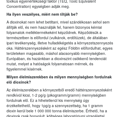
toxikus egyenértékűségi faktor (TEQ, Toxic Equivalent
Concentration) egységben adják meg.
Ha ilyen veszélyes, miért nem
ti
ltják be?
A dioxinokat nem lehet betiltani, mivel szándékosan sehol sem
állítják elő, és nem használják fel, hanem bizonyos kémiai
folyamatok melléktermékeként képződnek. Képződésük a
természetben is előfordul (vulkánok, erdőtüzek), de általában
ipari tevékenység, illetve hulladékégetés a környezetszennyezés
oka. Háttérszennyezésként az egész Földön előfordulhat, egyes
területeken magasabb, máshol alacsonyabb mennyiségben.
Európában, és hazánkban a dioxinszint csökkenő tendenciát
mutat, melyet a hatóságok folyamatosan mérnek, és
figyelemmel kísérnek.
Milyen élelmiszerekben és milyen mennyiségben fordulnak
elő dioxinok?
Az élelmiszerekben a környezetből eredő háttérszennyezésként
rendkívül kicsi, 1-2 pg/g (pikogramm/gramm) mennyiségben
fordulnak elő. Ez a hihetetlenül kis mennyiség úgy
érzékeltethető, hogy 1pg/g a szennyezettség, ha 1 gramm
dioxin kerül bele 1 000 000 tonna élelmiszerbe. Érthető, ha a
dioxinok csak bonyolult, költséges laboratóriumi vizsgálattal