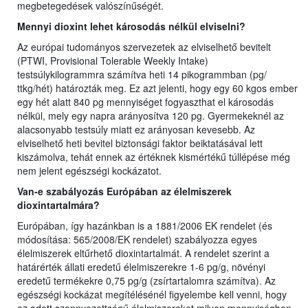
megbetegedések valószínűségét.
Mennyi dioxint lehet károsodás nélkül elviselni?
Az európai tudományos szervezetek az elviselhető bevitelt
(PTWI, Provisional Tolerable Weekly Intake)
testsúlykilogrammra számítva heti 14 pikogrammban (pg/
ttkg/hét) határozták meg. Ez azt jelenti, hogy egy 60 kgos ember
egy hét alatt 840 pg mennyiséget fogyaszthat el károsodás
nélkül, mely egy napra arányosítva 120 pg. Gyermekeknél az
alacsonyabb testsúly miatt ez arányosan kevesebb. Az
elviselhető heti bevitel biztonsági faktor beiktatásával lett
kiszámolva, tehát ennek az értéknek kismértékű túllépése még
nem jelent egészségi kockázatot.
Van-e szabályozás Európában az élelmiszerek
dioxintartalmára?
Európában, így hazánkban is a 1881/2006 EK rendelet (és
módosítása: 565/2008/EK rendelet) szabályozza egyes
élelmiszerek eltűrhető dioxintartalmát. A rendelet szerint a
határérték állati eredetű élelmiszerekre 1-6 pg/g, növényi
eredetű termékekre 0,75 pg/g (zsírtartalomra számítva). Az
egészségi kockázat megítélésénél figyelembe kell venni, hogy