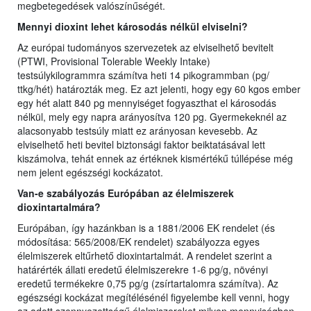
megbetegedések valószínűségét.
Mennyi dioxint lehet károsodás nélkül elviselni?
Az európai tudományos szervezetek az elviselhető bevitelt
(PTWI, Provisional Tolerable Weekly Intake)
testsúlykilogrammra számítva heti 14 pikogrammban (pg/
ttkg/hét) határozták meg. Ez azt jelenti, hogy egy 60 kgos ember
egy hét alatt 840 pg mennyiséget fogyaszthat el károsodás
nélkül, mely egy napra arányosítva 120 pg. Gyermekeknél az
alacsonyabb testsúly miatt ez arányosan kevesebb. Az
elviselhető heti bevitel biztonsági faktor beiktatásával lett
kiszámolva, tehát ennek az értéknek kismértékű túllépése még
nem jelent egészségi kockázatot.
Van-e szabályozás Európában az élelmiszerek
dioxintartalmára?
Európában, így hazánkban is a 1881/2006 EK rendelet (és
módosítása: 565/2008/EK rendelet) szabályozza egyes
élelmiszerek eltűrhető dioxintartalmát. A rendelet szerint a
határérték állati eredetű élelmiszerekre 1-6 pg/g, növényi
eredetű termékekre 0,75 pg/g (zsírtartalomra számítva). Az
egészségi kockázat megítélésénél figyelembe kell venni, hogy