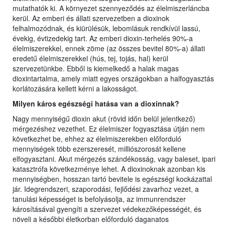
mutathatók ki. A környezet szennyeződés az élelmiszerláncba
kerül. Az emberi és állati szervezetben a dioxinok
felhalmozódnak, és kiürülésük, lebomlásuk rendkívül lassú,
évekig, évtizedekig tart. Az emberi dioxin-terhelés 90%-a
élelmiszerekkel, ennek zöme (az összes bevitel 80%-a) állati
eredetű élelmiszerekkel (hús, tej, tojás, hal) kerül
szervezetünkbe. Ebből is kiemelkedő a halak magas
dioxintartalma, amely miatt egyes országokban a halfogyasztás
korlátozására kellett kérni a lakosságot.
Milyen káros egészségi hatása van a dioxinnak?
Nagy mennyiségű dioxin akut (rövid időn belül jelentkező)
mérgezéshez vezethet. Ez élelmiszer fogyasztása útján nem
következhet be, ehhez az élelmiszerekben előforduló
mennyiségek több ezerszeresét, milliószorosát kellene
elfogyasztani. Akut mérgezés szándékosság, vagy baleset, ipari
katasztrófa következménye lehet. A dioxinoknak azonban kis
mennyiségben, hosszan tartó bevitele is egészségi kockázattal
jár. Idegrendszeri, szaporodási, fejlődési zavarhoz vezet, a
tanulási képességet is befolyásolja, az immunrendszer
károsításával gyengíti a szervezet védekezőképességét, és
növeli a későbbi életkorban előforduló daganatos