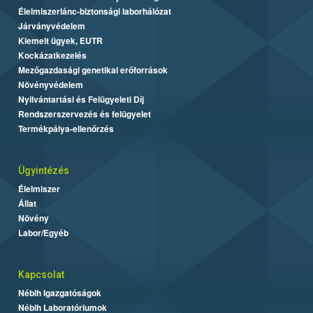
Élelmiszerlánc-biztonsági laborhálózat
Járványvédelem
Kiemelt ügyek, EUTR
Kockázatkezelés
Mezőgazdasági genetikai erőforrások
Növényvédelem
Nyilvántartási és Felügyeleti Díj
Rendszerszervezés és felügyelet
Termékpálya-ellenőrzés
Ügyintézés
Élelmiszer
Állat
Növény
Labor/Egyéb
Kapcsolat
Nébih Igazgatóságok
Nébih Laboratóriumok