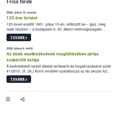
Friss hírek
2026. július 15, szerda
125 éve történt
125 évvel ezelőtt 1901. július 15-én, költözött be – igaz, még
csak részben – a budapesti m. kir. állami vetőmagvizsgáló
állomás a Kis Rókus utca 15. szám alatti, Czigler Győző által
TOVÁBB >
tervezett új épületébe.
2026. július 6, hétfő
Az ebek viselkedésének megítélésében jártas
szakértők listája
A kedvtelésből tartott állatok tartásáról és forgalmazásáról szóló
41/2010. (II. 26.) Korm.rendelet szabályozza az eb okozta fizikai
sérülés, illetve ennek veszélye keletkezésekor felmerülő
TOVÁBB >
hatósági feladatokat, valamint a veszélyes eb tartását és annak
engedélyezését. Ezen eljárások során szükség esetén be kell
vonni az ebek viselkedésének megítélésében jártas szakértőt.