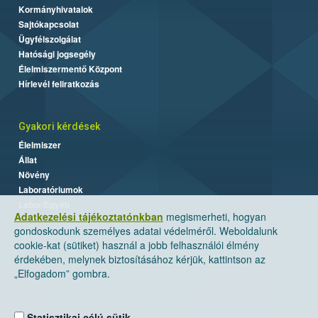
Kormányhivatalok
Sajtókapcsolat
Ügyfélszolgálat
Hatósági jogsegély
Élelmiszermentő Központ
Hírlevél feliratkozás
Gyakori kérdések
Élelmiszer
Állat
Növény
Laboratóriumok
Labor/Egyéb
Adatkezelési tájékoztatónkban
megismerheti, hogyan
gondoskodunk személyes adatai védelméről. Weboldalunk
cookie-kat (sütiket) használ a jobb felhasználói élmény
érdekében, melynek biztosításához kérjük, kattintson az
„Elfogadom” gombra.
Statisztikai célú sütik