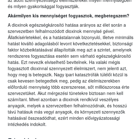
az adott szennyezettségű élelmiszereket milyen mennyiségben
és milyen gyakorisággal fogyasztják.
Akármilyen kis mennyiséget fogyasztok, megbetegszem?
A dioxinok egészségkárosító hatása arányos az élet során a
szervezetben felhalmozódott dioxinok mennyisé gével.
Állatkísérletekkel, és a hatástalannak bizonyuló, illetve minimális
hatást kiváltó adagolásból levont következtetésekkel, biztonsági
faktor közbeiktatásával állapították meg azt a szintet, amelynek
rendszeres fogyasztása esetén sem várható egészségkárosító
hatás. Ezt nevezik elviselhető bevitelnek. Ha valaki mégis
fogyasztott dioxinnal szennyezett élelmiszert, nem jelenti azt,
hogy meg is betegszik. Nagy ipari katasztrófák túlélői közül is
csak kevesen betegedtek meg, pedig az élelmiszerekben
előforduló mennyiség több ezerszerese, sőt milliószorosa érte
szervezetüket. Akut mérgezési tünetekre biztosan nem kell
számítani. Mivel azonban a dioxinok rendkívül veszélyes
anyagok, melyek a szervezetben felhalmozódnak, és hosszú
távú hatásuk más vegyi anyagok, és környezeti szennyezők
hatásával összeadódhat, ezért minden elővigyázatossági
intézkedés indokolt.