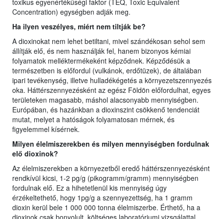
toxikus egyenértékűségi faktor (TEQ, Toxic Equivalent
Concentration) egységben adják meg.
Ha ilyen veszélyes, miért nem
ti
ltják be?
A dioxinokat nem lehet betiltani, mivel szándékosan sehol sem
állítják elő, és nem használják fel, hanem bizonyos kémiai
folyamatok melléktermékeként képződnek. Képződésük a
természetben is előfordul (vulkánok, erdőtüzek), de általában
ipari tevékenység, illetve hulladékégetés a környezetszennyezés
oka. Háttérszennyezésként az egész Földön előfordulhat, egyes
területeken magasabb, máshol alacsonyabb mennyiségben.
Európában, és hazánkban a dioxinszint csökkenő tendenciát
mutat, melyet a hatóságok folyamatosan mérnek, és
figyelemmel kísérnek.
Milyen élelmiszerekben és milyen mennyiségben fordulnak
elő dioxinok?
Az élelmiszerekben a környezetből eredő háttérszennyezésként
rendkívül kicsi, 1-2 pg/g (pikogramm/gramm) mennyiségben
fordulnak elő. Ez a hihetetlenül kis mennyiség úgy
érzékeltethető, hogy 1pg/g a szennyezettség, ha 1 gramm
dioxin kerül bele 1 000 000 tonna élelmiszerbe. Érthető, ha a
dioxinok csak bonyolult, költséges laboratóriumi vizsgálattal