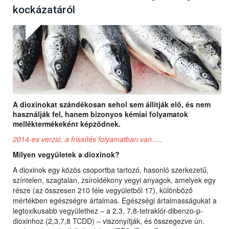
kockázatáról
A dioxinokat szándékosan sehol sem állítják elő, és nem
használják fel, hanem bizonyos kémiai folyamatok
melléktermékeként képződnek.
2014-es verzió, a frissítés folyamatban van.....
Milyen vegyületek a dioxinok?
A dioxinok egy közös csoportba tartozó, hasonló szerkezetű,
színtelen, szagtalan, zsíroldékony vegyi anyagok, amelyek egy
része (az összesen 210 féle vegyületből 17), különböző
mértékben egészségre ártalmas. Egészségi ártalmasságukat a
legtoxikusabb vegyülethez – a 2,3, 7,8-tetraklór-dibenzo-p-
dioxinhoz (2,3,7,8 TCDD) – viszonyítják, és összegezve ún.