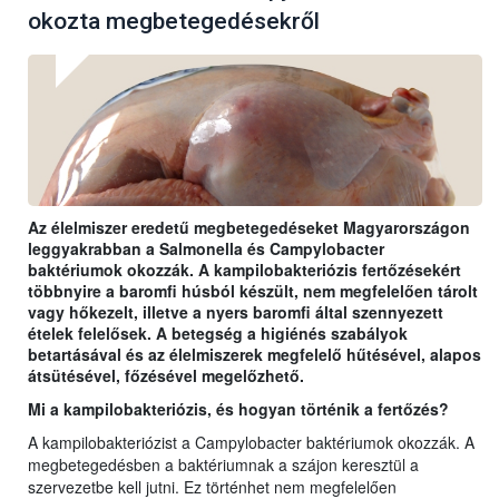
okozta megbetegedésekről
Az élelmiszer eredetű megbetegedéseket Magyarországon
leggyakrabban a Salmonella és Campylobacter
baktériumok okozzák. A kampilobakteriózis fertőzésekért
többnyire a baromfi húsból készült, nem megfelelően tárolt
vagy hőkezelt, illetve a nyers baromfi által szennyezett
ételek felelősek. A betegség a higiénés szabályok
betartásával és az élelmiszerek megfelelő hűtésével, alapos
átsütésével, főzésével megelőzhető.
Mi a kampilobakteriózis, és hogyan történik a fertőzés?
A kampilobakteriózist a Campylobacter baktériumok okozzák. A
megbetegedésben a baktériumnak a szájon keresztül a
szervezetbe kell jutni. Ez történhet nem megfelelően