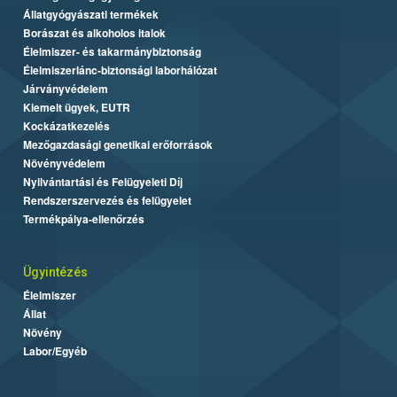
Állatgyógyászati termékek
Borászat és alkoholos italok
Élelmiszer- és takarmánybiztonság
Élelmiszerlánc-biztonsági laborhálózat
Járványvédelem
Kiemelt ügyek, EUTR
Kockázatkezelés
Mezőgazdasági genetikai erőforrások
Növényvédelem
Nyilvántartási és Felügyeleti Díj
Rendszerszervezés és felügyelet
Termékpálya-ellenőrzés
Ügyintézés
Élelmiszer
Állat
Növény
Labor/Egyéb