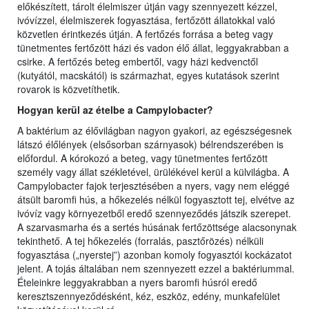
előkészített, tárolt élelmiszer útján vagy szennyezett kézzel,
ivóvízzel, élelmiszerek fogyasztása, fertőzött állatokkal való
közvetlen érintkezés útján. A fertőzés forrása a beteg vagy
tünetmentes fertőzött házi és vadon élő állat, leggyakrabban a
csirke. A fertőzés beteg embertől, vagy házi kedvenctől
(kutyától, macskától) is származhat, egyes kutatások szerint
rovarok is közvetíthetik.
Hogyan kerül az ételbe a
Campylobacter
?
A baktérium az élővilágban nagyon gyakori, az egészségesnek
látszó élőlények (elsősorban szárnyasok) bélrendszerében is
előfordul. A kórokozó a beteg, vagy tünetmentes fertőzött
személy vagy állat székletével, ürülékével kerül a külvilágba. A
Campylobacter fajok terjesztésében a nyers, vagy nem eléggé
átsült baromfi hús, a hőkezelés nélkül fogyasztott tej, elvétve az
ivóvíz vagy környezetből eredő szennyeződés játszik szerepet.
A szarvasmarha és a sertés húsának fertőzöttsége alacsonynak
tekinthető. A tej hőkezelés (forralás, pasztőrözés) nélküli
fogyasztása („nyerstej”) azonban komoly fogyasztói kockázatot
jelent. A tojás általában nem szennyezett ezzel a baktériummal.
Ételeinkre leggyakrabban a nyers baromfi húsról eredő
keresztszennyeződésként, kéz, eszköz, edény, munkafelület