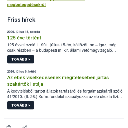
megbetegedésekről
Friss hírek
2026. július 15, szerda
125 éve történt
125 évvel ezelőtt 1901. július 15-én, költözött be – igaz, még
csak részben – a budapesti m. kir. állami vetőmagvizsgáló
állomás a Kis Rókus utca 15. szám alatti, Czigler Győző által
TOVÁBB >
tervezett új épületébe.
2026. július 6, hétfő
Az ebek viselkedésének megítélésében jártas
szakértők listája
A kedvtelésből tartott állatok tartásáról és forgalmazásáról szóló
41/2010. (II. 26.) Korm.rendelet szabályozza az eb okozta fizikai
sérülés, illetve ennek veszélye keletkezésekor felmerülő
TOVÁBB >
hatósági feladatokat, valamint a veszélyes eb tartását és annak
engedélyezését. Ezen eljárások során szükség esetén be kell
vonni az ebek viselkedésének megítélésében jártas szakértőt.