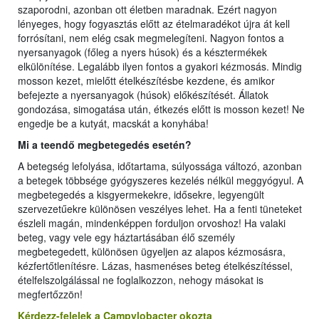
szaporodni, azonban ott életben maradnak. Ezért nagyon
lényeges, hogy fogyasztás előtt az ételmaradékot újra át kell
forrósítani, nem elég csak megmelegíteni. Nagyon fontos a
nyersanyagok (főleg a nyers húsok) és a késztermékek
elkülönítése. Legalább ilyen fontos a gyakori kézmosás. Mindig
mosson kezet, mielőtt ételkészítésbe kezdene, és amikor
befejezte a nyersanyagok (húsok) előkészítését. Állatok
gondozása, simogatása után, étkezés előtt is mosson kezet! Ne
engedje be a kutyát, macskát a konyhába!
Mi a teendő megbetegedés esetén?
A betegség lefolyása, időtartama, súlyossága változó, azonban
a betegek többsége gyógyszeres kezelés nélkül meggyógyul. A
megbetegedés a kisgyermekekre, idősekre, legyengült
szervezetűekre különösen veszélyes lehet. Ha a fenti tüneteket
észleli magán, mindenképpen forduljon orvoshoz! Ha valaki
beteg, vagy vele egy háztartásában élő személy
megbetegedett, különösen ügyeljen az alapos kézmosásra,
kézfertőtlenítésre. Lázas, hasmenéses beteg ételkészítéssel,
ételfelszolgálással ne foglalkozzon, nehogy másokat is
megfertőzzön!
Kérdezz-felelek a Campylobacter okozta