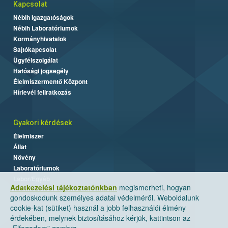
Kapcsolat
Nébih Igazgatóságok
Nébih Laboratóriumok
Kormányhivatalok
Sajtókapcsolat
Ügyfélszolgálat
Hatósági jogsegély
Élelmiszermentő Központ
Hírlevél feliratkozás
Gyakori kérdések
Élelmiszer
Állat
Növény
Laboratóriumok
Labor/Egyéb
Adatkezelési tájékoztatónkban
megismerheti, hogyan
gondoskodunk személyes adatai védelméről. Weboldalunk
cookie-kat (sütiket) használ a jobb felhasználói élmény
érdekében, melynek biztosításához kérjük, kattintson az