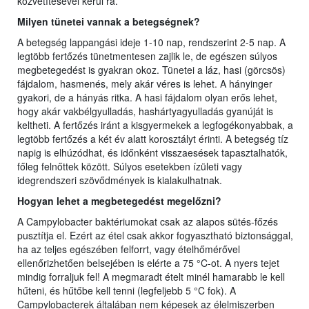
közvetítésével kerül rá.
Milyen tünetei vannak a betegségnek?
A betegség lappangási ideje 1-10 nap, rendszerint 2-5 nap. A
legtöbb fertőzés tünetmentesen zajlik le, de egészen súlyos
megbetegedést is gyakran okoz. Tünetei a láz, hasi (görcsös)
fájdalom, hasmenés, mely akár véres is lehet. A hányinger
gyakori, de a hányás ritka. A hasi fájdalom olyan erős lehet,
hogy akár vakbélgyulladás, hashártyagyulladás gyanúját is
keltheti. A fertőzés iránt a kisgyermekek a legfogékonyabbak, a
legtöbb fertőzés a két év alatt korosztályt érinti. A betegség tíz
napig is elhúzódhat, és időnként visszaesések tapasztalhatók,
főleg felnőttek között. Súlyos esetekben ízületi vagy
idegrendszeri szövődmények is kialakulhatnak.
Hogyan lehet a megbetegedést megelőzni?
A Campylobacter baktériumokat csak az alapos sütés-főzés
pusztítja el. Ezért az étel csak akkor fogyasztható biztonsággal,
ha az teljes egészében felforrt, vagy ételhőmérővel
ellenőrizhetően belsejében is elérte a 75 °C-ot. A nyers tejet
mindig forraljuk fel! A megmaradt ételt minél hamarabb le kell
hűteni, és hűtőbe kell tenni (legfeljebb 5 °C fok). A
Campylobacterek általában nem képesek az élelmiszerben