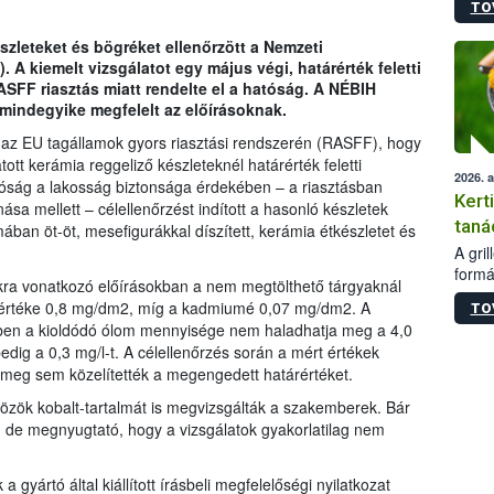
TO
módos
egész
szleteket és bögréket ellenőrzött a Nemzeti
felha
. A kiemelt vizsgálatot egy május végi, határérték feletti
célja
SFF riasztás miatt rendelte el a hatóság. A NÉBIH
lehet
mindegyike megfelelt az előírásoknak.
Az Or
felha
 az EU tagállamok gyors riasztási rendszerén (RASFF), hogy
terme
tt kerámia reggeliző készleteknél határérték feletti
2026. 
tóság a lakosság biztonsága érdekében – a riasztásban
Kert
sa mellett – célellenőrzést indított a hasonló készletek
taná
ban öt-öt, mesefigurákkal díszített, kerámia étkészletet és
A gri
formá
kra vonatkozó előírásokban a nem megtölthető tárgyaknál
romlá
árértéke 0,8 mg/dm2, míg a kadmiumé 0,07 mg/dm2. A
TO
szapo
ében a kioldódó ólom mennyisége nem haladhatja meg a 4,0
sütög
dig a 0,3 mg/l-t. A célellenőrzés során a mért értékek
techni
 meg sem közelítették a megengedett határértéket.
alapa
higié
özök kobalt-tartalmát is megvizsgálták a szakemberek. Bár
hőkez
, de megnyugtató, hogy a vizsgálatok gyakorlatilag nem
tárol
Hivat
a biz
 gyártó által kiállított írásbeli megfelelőségi nyilatkozat