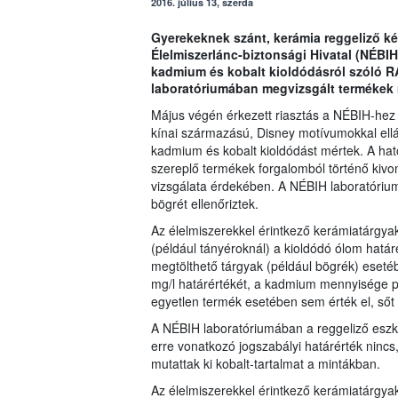
2016. július 13, szerda
Gyerekeknek szánt, kerámia reggeliző ké
Élelmiszerlánc-biztonsági Hivatal (NÉBIH)
kadmium és kobalt kioldódásról szóló RA
laboratóriumában megvizsgált termékek 
Május végén érkezett riasztás a NÉBIH-hez
kínai származású, Disney motívumokkal elláto
kadmium és kobalt kioldódást mértek. A ha
szereplő termékek forgalomból történő kivoná
vizsgálata érdekében. A NÉBIH laboratóriumá
bögrét ellenőriztek.
Az élelmiszerekkel érintkező kerámiatárgya
(például tányéroknál) a kioldódó ólom hat
megtölthető tárgyak (például bögrék) eset
mg/l határértékét, a kadmium mennyisége pe
egyetlen termék esetében sem érték el, sőt
A NÉBIH laboratóriumában a reggeliző eszk
erre vonatkozó jogszabályi határérték nincs
mutattak ki kobalt-tartalmat a mintákban.
Az élelmiszerekkel érintkező kerámiatárgyak a