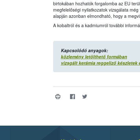
birtokában hozhatók forgalomba az EU terül
megfelelőségi nyilatkozatok vizsgálata még
alapján azonban elmondható, hogy a megviz
A kobaltról és a kadmiumról további inform
Kapcsolódó anyagok:
közlemény letölthető formában
vizsgált kerámia reggeliző készletek 