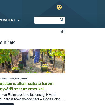
PCSOLAT
s hírek
augusztus 6, csütörtök
et után is alkalmazható három
nyvédő szer az amerikai
őkabóca ellen
zeti Élelmiszerlánc-biztonsági Hivatal
h) három növényvédő szer – Decis Forte,
an 24 EW, Oroganic – engedélyokiratát