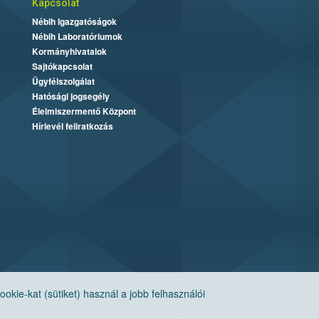
Kapcsolat
Nébih Igazgatóságok
Nébih Laboratóriumok
Kormányhivatalok
Sajtókapcsolat
Ügyfélszolgálat
Hatósági jogsegély
Élelmiszermentő Központ
Hírlevél feliratkozás
ie-kat (sütiket) használ a jobb felhasználói