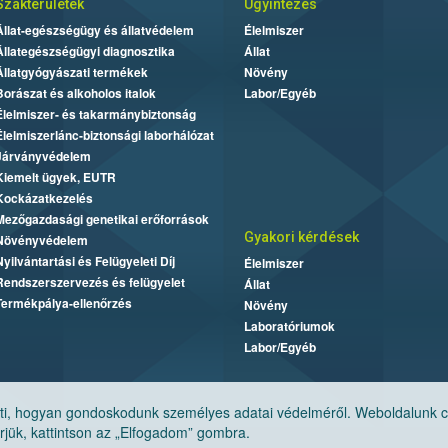
Szakterületek
Ügyintézés
Állat-egészségügy és állatvédelem
Élelmiszer
Állategészségügyi diagnosztika
Állat
Állatgyógyászati termékek
Növény
Borászat és alkoholos italok
Labor/Egyéb
Élelmiszer- és takarmánybiztonság
Élelmiszerlánc-biztonsági laborhálózat
Járványvédelem
Kiemelt ügyek, EUTR
Kockázatkezelés
Mezőgazdasági genetikai erőforrások
Gyakori kérdések
Növényvédelem
Nyilvántartási és Felügyeleti Díj
Élelmiszer
Rendszerszervezés és felügyelet
Állat
Termékpálya-ellenőrzés
Növény
Laboratóriumok
Labor/Egyéb
, hogyan gondoskodunk személyes adatai védelméről. Weboldalunk cook
jük, kattintson az „Elfogadom” gombra.