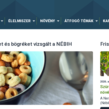
ÉLELMISZER
NÖVÉNY
ÁTFOGÓ TÉMÁK
KA
t és bögréket vizsgált a NÉBIH
Fris
2026. 
Szür
növé
szől
A Nem
(Nébi
Klart