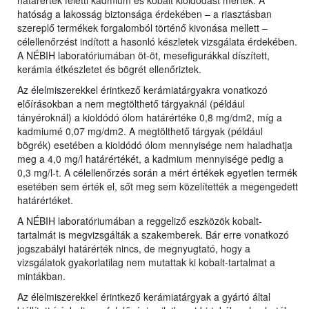
határérték feletti kadmium és kobalt kioldódást mértek. A
hatóság a lakosság biztonsága érdekében – a riasztásban
szereplő termékek forgalomból történő kivonása mellett –
célellenőrzést indított a hasonló készletek vizsgálata érdekében.
A NÉBIH laboratóriumában öt-öt, mesefigurákkal díszített,
kerámia étkészletet és bögrét ellenőriztek.
Az élelmiszerekkel érintkező kerámiatárgyakra vonatkozó
előírásokban a nem megtölthető tárgyaknál (például
tányéroknál) a kioldódó ólom határértéke 0,8 mg/dm2, míg a
kadmiumé 0,07 mg/dm2. A megtölthető tárgyak (például
bögrék) esetében a kioldódó ólom mennyisége nem haladhatja
meg a 4,0 mg/l határértékét, a kadmium mennyisége pedig a
0,3 mg/l-t. A célellenőrzés során a mért értékek egyetlen termék
esetében sem érték el, sőt meg sem közelítették a megengedett
határértéket.
A NÉBIH laboratóriumában a reggeliző eszközök kobalt-
tartalmát is megvizsgálták a szakemberek. Bár erre vonatkozó
jogszabályi határérték nincs, de megnyugtató, hogy a
vizsgálatok gyakorlatilag nem mutattak ki kobalt-tartalmat a
mintákban.
Az élelmiszerekkel érintkező kerámiatárgyak a gyártó által