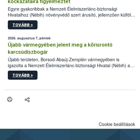
kockázataira figyelmeztet
Egyre gyakoribbak a Nemzeti Élelmiszerlánc-biztonsági
Hivatalhoz (Nébih) növényvédő szert árusító, jellemzően külföldi
honlapok kapcsán érkező bejelentések. Emellett az ilyen
TOVÁBB >
termékeket kínáló kéretlen online reklámok mennyisége is
számottevően megnövekedett az elmúlt időszakban. A Nébih
összegyűjtötte az illegális növényvédő szerek kapcsán
2026. augusztus 7, péntek
előforduló árulkodó jeleket, valamint a webáruházakból való
Újabb vármegyében jelent meg a kőrisrontó
vásárlás kockázatait.
karcsúdíszbogár
Újabb területen, Borsod-Abaúj-Zemplén vármegyében is
igazolta a Nemzeti Élelmiszerlánc-biztonsági Hivatal (Nébih) a
kőrisrontó karcsúdíszbogár (Agrilus planipennis) jelenlétét. A
TOVÁBB >
kártevőt nem csak színcsapdában találták meg, de már fertőzött
fában is azonosították. A növényvédelmi szakemberek folytatják
az intenzív felderítést, emellett az intézkedéseket a szlovák
hatósággal is összehangolják a terjedés megállítása érdekében.
Cookie beállítások