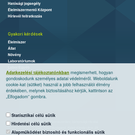
Hatósági jogsegély
Élelmiszermentő Központ
Hírlevél feliratkozás
Gyakori kérdések
Élelmiszer
Állat
Növény
Laboratóriumok
Labor/Egyéb
Adatkezelési tájékoztatónkban
megismerheti, hogyan
gondoskodunk személyes adatai védelméről. Weboldalunk
cookie-kat (sütiket) használ a jobb felhasználói élmény
érdekében, melynek biztosításához kérjük, kattintson az
„Elfogadom” gombra.
Statisztikai célú sütik
Nemzeti Élelmiszerlánc-biztonsági Hivatal
Hirdetési célú sütik
Cím: 1024 Budapest, Keleti Károly utca. 24.
Alapműködést biztosító és funkcionális sütik
Levelezési cím: 1525 Budapest. Pf. 30.