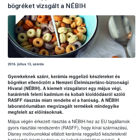
bögréket vizsgált a NÉBIH
2016. július 13, szerda
Gyerekeknek szánt, kerámia reggeliző készleteket és
bögréket ellenőrzött a Nemzeti Élelmiszerlánc-biztonsági
Hivatal (NÉBIH). A kiemelt vizsgálatot egy május végi,
határérték feletti kadmium és kobalt kioldódásról szóló
RASFF riasztás miatt rendelte el a hatóság. A NÉBIH
laboratóriumában megvizsgált termékek mindegyike
megfelelt az előírásoknak.
Május végén érkezett riasztás a NÉBIH-hez az EU tagállamok
gyors riasztási rendszerén (RASFF), hogy kínai származású,
Disney motívumokkal ellátott kerámia reggeliző készleteknél