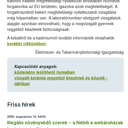
kiállított írásbeli megfelelőségi nyilatkozat birtokában hozhatók
forgalomba az EU területén, igazolva azok megfelelőségét. A
forgalmazóktól bekért megfelelőségi nyilatkozatok vizsgálata
még folyamatban van. A laboratóriumban elvégzett vizsgálatok
alapján azonban elmondható, hogy a megvizsgált gyermek
reggeliző készletek biztonságosak.
A kobaltról és a kadmiumról további információk olvashatók
korábbi cikkünkben
.
Élelmiszer- és Takarmánybiztonsági Igazgatóság
Kapcsolódó anyagok:
közlemény letölthető formában
vizsgált kerámia reggeliző készletek és bögrék -
táblázat
Friss hírek
2026. augusztus 10, hétfő
Illegális növényvédő szerek – a Nébih a webáruházak