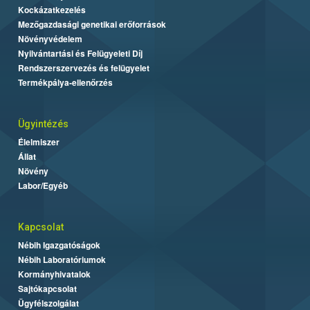
Kockázatkezelés
Mezőgazdasági genetikai erőforrások
Növényvédelem
Nyilvántartási és Felügyeleti Díj
Rendszerszervezés és felügyelet
Termékpálya-ellenőrzés
Ügyintézés
Élelmiszer
Állat
Növény
Labor/Egyéb
Kapcsolat
Nébih Igazgatóságok
Nébih Laboratóriumok
Kormányhivatalok
Sajtókapcsolat
Ügyfélszolgálat