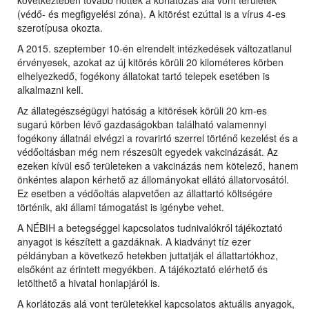
következtében tovább nőttek a korlátozás alá vont területek
(védő- és megfigyelési zóna). A kitörést ezúttal is a vírus 4-es
szerotípusa okozta.
A 2015. szeptember 10-én elrendelt intézkedések változatlanul
érvényesek, azokat az új kitörés körüli 20 kilométeres körben
elhelyezkedő, fogékony állatokat tartó telepek esetében is
alkalmazni kell.
Az állategészségügyi hatóság a kitörések körüli 20 km-es
sugarú körben lévő gazdaságokban található valamennyi
fogékony állatnál elvégzi a rovarirtó szerrel történő kezelést és a
védőoltásban még nem részesült egyedek vakcinázását. Az
ezeken kívül eső területeken a vakcinázás nem kötelező, hanem
önkéntes alapon kérhető az állományokat ellátó állatorvosától.
Ez esetben a védőoltás alapvetően az állattartó költségére
történik, aki állami támogatást is igénybe vehet.
A NÉBIH a betegséggel kapcsolatos tudnivalókról tájékoztató
anyagot is készített a gazdáknak. A kiadványt tíz ezer
példányban a következő hetekben juttatják el állattartókhoz,
elsőként az érintett megyékben. A tájékoztató elérhető és
letölthető a hivatal honlapjáról is.
A korlátozás alá vont területekkel kapcsolatos aktuális anyagok,