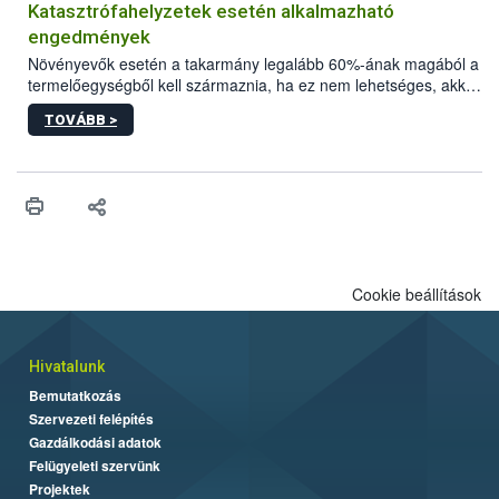
Katasztrófahelyzetek esetén alkalmazható
engedmények
Növényevők esetén a takarmány legalább 60%-ának magából a
termelőegységből kell származnia, ha ez nem lehetséges, akkor
más ökológiai gazdaságokkal együttműködésben kell előállítani.
TOVÁBB >
Az emlősök táplálása során előtérbe kell helyezni az anyatejes
táplálást az az adott fajra vonatkozóan előírt minimális ideig.
Cookie beállítások
Hivatalunk
Bemutatkozás
Szervezeti felépítés
Gazdálkodási adatok
Felügyeleti szervünk
Projektek