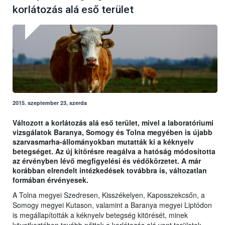
korlátozás alá eső terület
2015. szeptember 23, szerda
Változott a korlátozás alá eső terület, mivel a laboratóriumi
vizsgálatok Baranya, Somogy és Tolna megyében is újabb
szarvasmarha-állományokban mutatták ki a kéknyelv
betegséget. Az új kitörésre reagálva a hatóság módosította
az érvényben lévő megfigyelési és védőkörzetet. A már
korábban elrendelt intézkedések továbbra is, változatlan
formában érvényesek.
A Tolna megyei Szedresen, Kisszékelyen, Kaposszekcsőn, a
Somogy megyei Kutason, valamint a Baranya megyei Liptódon
is megállapították a kéknyelv betegség kitörését, minek