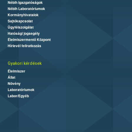
Nébih Igazgatóságok
Nébih Laboratóriumok
Kormányhivatalok
Sajtókapcsolat
Ügyfélszolgálat
Hatósági jogsegély
Élelmiszermentő Központ
Hírlevél feliratkozás
Gyakori kérdések
Élelmiszer
Állat
Növény
Laboratóriumok
Labor/Egyéb