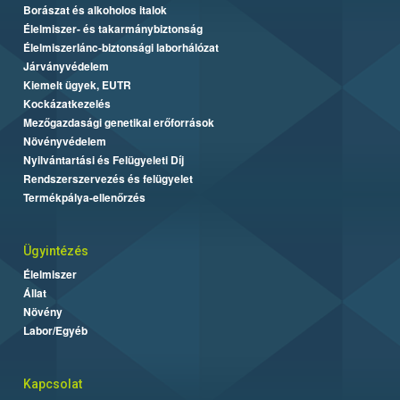
Borászat és alkoholos italok
Élelmiszer- és takarmánybiztonság
Élelmiszerlánc-biztonsági laborhálózat
Járványvédelem
Kiemelt ügyek, EUTR
Kockázatkezelés
Mezőgazdasági genetikai erőforrások
Növényvédelem
Nyilvántartási és Felügyeleti Díj
Rendszerszervezés és felügyelet
Termékpálya-ellenőrzés
Ügyintézés
Élelmiszer
Állat
Növény
Labor/Egyéb
Kapcsolat