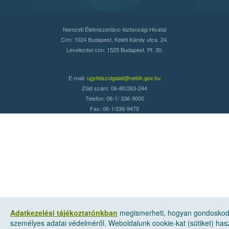
Nemzeti Élelmiszerlánc-biztonsági Hivatal
Cím: 1024 Budapest, Keleti Károly utca. 24.
Levelezési cím: 1525 Budapest. Pf. 30.
E-mail:
ugyfelszolgalat@nebih.gov.hu
Zöld szám: 06-80/263-244
Telefon: 06-1/ 336-9000
Fax: 06-1/336-9479
Adatkezelési tájékoztatónkban
megismerheti, hogyan gondosko
személyes adatai védelméről. Weboldalunk cookie-kat (sütiket) has