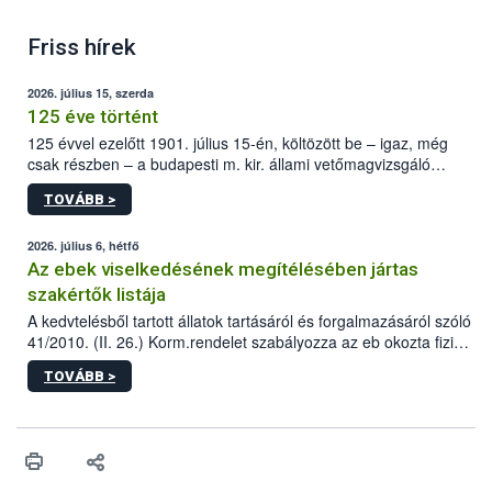
Friss hírek
2026. július 15, szerda
125 éve történt
125 évvel ezelőtt 1901. július 15-én, költözött be – igaz, még
csak részben – a budapesti m. kir. állami vetőmagvizsgáló
állomás a Kis Rókus utca 15. szám alatti, Czigler Győző által
TOVÁBB >
tervezett új épületébe.
2026. július 6, hétfő
Az ebek viselkedésének megítélésében jártas
szakértők listája
A kedvtelésből tartott állatok tartásáról és forgalmazásáról szóló
41/2010. (II. 26.) Korm.rendelet szabályozza az eb okozta fizikai
sérülés, illetve ennek veszélye keletkezésekor felmerülő
TOVÁBB >
hatósági feladatokat, valamint a veszélyes eb tartását és annak
engedélyezését. Ezen eljárások során szükség esetén be kell
vonni az ebek viselkedésének megítélésében jártas szakértőt.