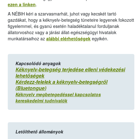
ezen a linken
.
A NÉBIH kéri a szarvasmarhát, juhot vagy kecskét tartó
gazdákat, hogy a kéknyelv-betegség tüneteire legyenek fokozott
figyelemmel, és gyanú esetén haladéktalanul forduljanak
állatorvoshoz vagy a járási állat-egészségügyi hivatalok
munkatársaihoz az
alábbi elérhetőségek
egyikén.
Kapcsolódó anyagok
Kéknyelv-betegség terjedése elleni védekezési
lehetőségek
Kérdezz-felelek a kéknyelv-betegségről
(Bluetongue)
Kéknyelv megbetegedéssel kapcsolatos
kereskedelmi tudnivalók
Letölthető állományok