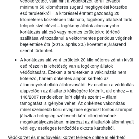
védőkörzetbe, valamint a védőkörzet körüli további
minimum 50 kilométeres sugarú megfigyelési körzetbe
eső területekről – a kitöréssel érintett gazdaság 20
kilométeres körzetében található, fogékony állatokat tartó
telepek kivételével – fogékony állatok alacsonyabb
korlátozás alá eső vagy mentes területekre történő
szállítása változatlanul a vektormentes periódus végének
bejelentése óta (2015. április 20.) követett eljárásrend
szerint történhet.
A korlátozás alá vont területek 20 kilométeres zónán kívül
eső részein is lehetőség van a fogékony állatok
védőoltására. Ezeken a területeken a vakcinázás nem
kötelező, hanem önkéntes alapon kérhető az
állományokat ellátó állatorvosától. Ez esetben a védőoltás
alapvetően az állattartó költségére történik, aki ehhez – a
148/2007 rendeletben leírt eljárás szerint – állami
támogatást is igénybe vehet. Az önkéntes vakcinázás
minél szélesebb körű elvégzése egyrészt fontos szerepet
játszik a betegség szélesebb körű elterjedésének
megakadályozásában, másrészt az állattartók állományait
védi egy esetleges fertőződés okozta kártételtől.
Védőkörzet és megfigyelési körzet térképe online is elérhető