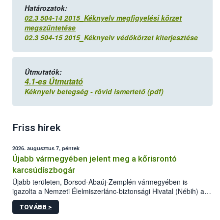
Határozatok:
02.3 504-14 2015_Kéknyelv megfigyelési körzet
megszűntetése
02.3 504-15 2015_Kéknyelv védőkörzet kiterjesztése
Útmutatók:
4.1-es Útmutató
Kéknyelv betegség - rövid ismertető (pdf)
Friss hírek
2026. augusztus 7, péntek
Újabb vármegyében jelent meg a kőrisrontó
karcsúdíszbogár
Újabb területen, Borsod-Abaúj-Zemplén vármegyében is
igazolta a Nemzeti Élelmiszerlánc-biztonsági Hivatal (Nébih) a
kőrisrontó karcsúdíszbogár (Agrilus planipennis) jelenlétét. A
TOVÁBB >
kártevőt nem csak színcsapdában találták meg, de már fertőzött
fában is azonosították. A növényvédelmi szakemberek folytatják