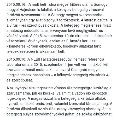
2015.09.16.: A múlt heti Tolna megyei kitörés után a Somogy
megyei Hajmáson is találtak a kéknyelv betegség vírusával
fertőzött szarvasmarhát. A Somogy megyei szarvasmarha-
állományban egy állat bizonyult fertőzöttnek. A kitörést ezúttal is
a vírus 4-es szerotípusa okozta. A betegség megjelenése miatt
a hatóság módosította az érvényben lévő megfigyelési- és
védőkörzetet. A 2015. szeptember 10-én elrendelt intézkedések
változatlanul érvényesek, azokat az új kitörés körüli 20
kilométeres körben elhelyezkedő, fogékony állatokat tartó
telepek esetében is alkalmazni kell.
2015.09.10: A NÉBIH állategészségügyi nemzeti referencia
laboratóriuma a 2015. szeptember 1-jén vett vérmintákból két
szarvasmarhánál mutatta ki – a tavalyi Csongrád megyei
megjelenéshez hasonlóan – a kéknyelv betegség vírusának 4-
es szerotípusát.
A szúnyogok által terjesztett vírusos állatbetegségre kizárólag a
szarvasmarha, juh és kecske, valamint a vadon élő kérődzők
fogékonyak. A magas lázzal járó betegség a kérődző állatok
nyelvét, emésztőrendszerét, valamint izomzatát támadja meg. A
fertőzött állatoknál az elhullási arány viszonylag alacsony, ám a
betegség súlyos szövődményekkel járhat, és sokáig elhúzódhat.