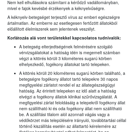
Nem kell elhullásokra számítani a kérődző vadállományban,
mivel e fajok kevésbé érzékenyek a kéknyelvűségre.
A kéknyelv-betegséget terjesztő vírus az emberi egészségre
ártalmatlan. Az emberre az esetlegesen fertőzött állatokból
előállított élelmiszerek sem jelentenek veszélyt.
Korlátozás alá vont területekkel kapcsolatos tudnivalók:
A betegség elterjedtségének felmérésére szolgáló
vérvizsgálatokat a hatóság idén is megemelt számban
végzi a kitörés körüli 3 kilométeres sugarú körben
elhelyezkedő, fogékony állatokat tartó telepeken.
A kitörés körüli 20 kilométeres sugarú körben található, a
betegségre fogékony állatot tartó telepekre 30 napos
megfigyelési zárlatot rendel el az állategészségügyi
hatóság. Az érintett telepeken ez idő alatt a hatóság
elvégzi a fogékony állatok klinikai szűrővizsgálatát. A
megfigyelési zárlat feloldásáig a telepekről fogékony állat
nem szállítható ki és oda fogékony állat nem szállítható
be. A szállítási tilalom alól azonnali vágás vagy a
védőkörzet más településére irányuló, továbbtartási céllal
történő kiszállítás esetén az állattartó kérelemére az