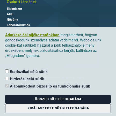
Gyakori kérdések
Élelmiszer
Állat
Növény
Laboratóriumok
Labor/Egyéb
Adatkezelési tájékoztatónkban
megismerheti, hogyan
gondoskodunk személyes adatai védelméről. Weboldalunk
cookie-kat (sütiket) használ a jobb felhasználói élmény
érdekében, melynek biztosításához kérjük, kattintson az
„Elfogadom” gombra.
Statisztikai célú sütik
Nemzeti Élelmiszerlánc-biztonsági Hivatal
Hirdetési célú sütik
Cím: 1024 Budapest, Keleti Károly utca. 24.
Alapműködést biztosító és funkcionális sütik
Levelezési cím: 1525 Budapest. Pf. 30.
ÖSSZES SÜTI ELFOGADÁSA
E-mail:
ugyfelszolgalat@nebih.gov.hu
Zöld szám: 06-80/263-244
KIVÁLASZTOTT SÜTIK ELFOGADÁSA
Telefon: 06-1/ 336-9000