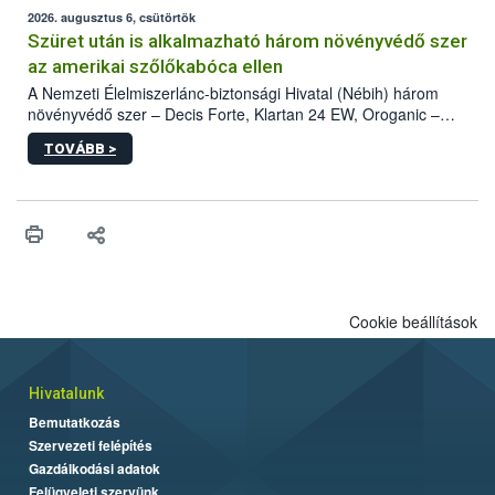
az intenzív felderítést, emellett az intézkedéseket a szlovák
2026. augusztus 6, csütörtök
hatósággal is összehangolják a terjedés megállítása érdekében.
Szüret után is alkalmazható három növényvédő szer
az amerikai szőlőkabóca ellen
A Nemzeti Élelmiszerlánc-biztonsági Hivatal (Nébih) három
növényvédő szer – Decis Forte, Klartan 24 EW, Oroganic –
engedélyokiratát módosította, így azok a szüretet követően,
TOVÁBB >
egészen a vesszőérettség (BBCH 91) stádiumáig
felhasználhatóak a szőlőben. A kiterjesztések célja, hogy a korai
érésű szőlőkben is legyen lehetőség a károsító elleni további
védekezésre. Az Oroganic készítmény kis kiszerelésben kiskerti
felhasználók számára is elérhető és ökológiai termesztésben is
engedélyezett.
Cookie beállítások
Hivatalunk
Bemutatkozás
Szervezeti felépítés
Gazdálkodási adatok
Felügyeleti szervünk