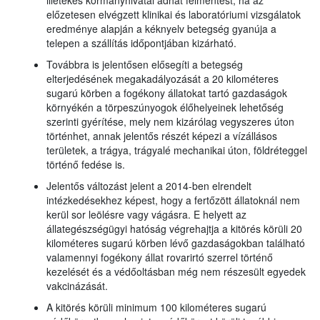
illetékes kormányhivatal adhat felmentést, ha az
előzetesen elvégzett klinikai és laboratóriumi vizsgálatok
eredménye alapján a kéknyelv betegség gyanúja a
telepen a szállítás időpontjában kizárható.
Továbbra is jelentősen elősegíti a betegség
elterjedésének megakadályozását a 20 kilométeres
sugarú körben a fogékony állatokat tartó gazdaságok
környékén a törpeszúnyogok élőhelyeinek lehetőség
szerinti gyérítése, mely nem kizárólag vegyszeres úton
történhet, annak jelentős részét képezi a vízállásos
területek, a trágya, trágyalé mechanikai úton, földréteggel
történő fedése is.
Jelentős változást jelent a 2014-ben elrendelt
intézkedésekhez képest, hogy a fertőzött állatoknál nem
kerül sor leölésre vagy vágásra. E helyett az
állategészségügyi hatóság végrehajtja a kitörés körüli 20
kilométeres sugarú körben lévő gazdaságokban található
valamennyi fogékony állat rovarirtó szerrel történő
kezelését és a védőoltásban még nem részesült egyedek
vakcinázását.
A kitörés körüli minimum 100 kilométeres sugarú