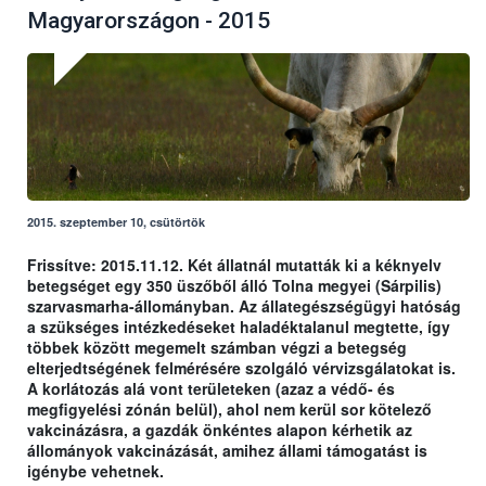
Magyarországon - 2015
2015. szeptember 10, csütörtök
Frissítve: 2015.11.12. Két állatnál mutatták ki a kéknyelv
betegséget egy 350 üszőből álló Tolna megyei (Sárpilis)
szarvasmarha-állományban. Az állategészségügyi hatóság
a szükséges intézkedéseket haladéktalanul megtette, így
többek között megemelt számban végzi a betegség
elterjedtségének felmérésére szolgáló vérvizsgálatokat is.
A korlátozás alá vont területeken (azaz a védő- és
megfigyelési zónán belül), ahol nem kerül sor kötelező
vakcinázásra, a gazdák önkéntes alapon kérhetik az
állományok vakcinázását, amihez állami támogatást is
igénybe vehetnek.