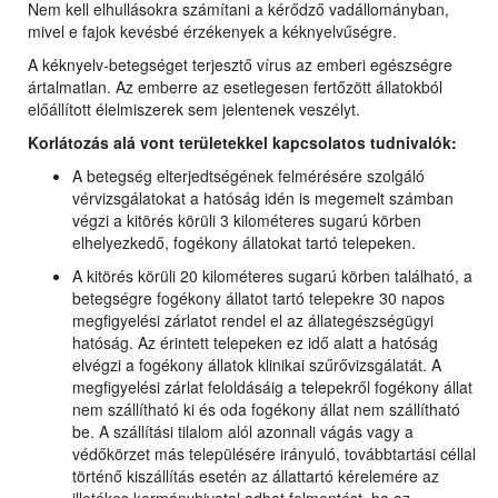
Nem kell elhullásokra számítani a kérődző vadállományban,
mivel e fajok kevésbé érzékenyek a kéknyelvűségre.
A kéknyelv-betegséget terjesztő vírus az emberi egészségre
ártalmatlan. Az emberre az esetlegesen fertőzött állatokból
előállított élelmiszerek sem jelentenek veszélyt.
Korlátozás alá vont területekkel kapcsolatos tudnivalók:
A betegség elterjedtségének felmérésére szolgáló
vérvizsgálatokat a hatóság idén is megemelt számban
végzi a kitörés körüli 3 kilométeres sugarú körben
elhelyezkedő, fogékony állatokat tartó telepeken.
A kitörés körüli 20 kilométeres sugarú körben található, a
betegségre fogékony állatot tartó telepekre 30 napos
megfigyelési zárlatot rendel el az állategészségügyi
hatóság. Az érintett telepeken ez idő alatt a hatóság
elvégzi a fogékony állatok klinikai szűrővizsgálatát. A
megfigyelési zárlat feloldásáig a telepekről fogékony állat
nem szállítható ki és oda fogékony állat nem szállítható
be. A szállítási tilalom alól azonnali vágás vagy a
védőkörzet más településére irányuló, továbbtartási céllal
történő kiszállítás esetén az állattartó kérelemére az