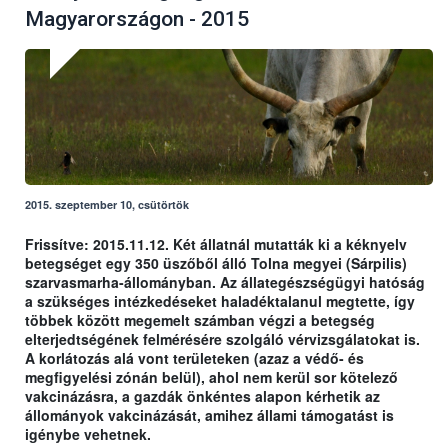
Magyarországon - 2015
2015. szeptember 10, csütörtök
Frissítve: 2015.11.12. Két állatnál mutatták ki a kéknyelv
betegséget egy 350 üszőből álló Tolna megyei (Sárpilis)
szarvasmarha-állományban. Az állategészségügyi hatóság
a szükséges intézkedéseket haladéktalanul megtette, így
többek között megemelt számban végzi a betegség
elterjedtségének felmérésére szolgáló vérvizsgálatokat is.
A korlátozás alá vont területeken (azaz a védő- és
megfigyelési zónán belül), ahol nem kerül sor kötelező
vakcinázásra, a gazdák önkéntes alapon kérhetik az
állományok vakcinázását, amihez állami támogatást is
igénybe vehetnek.