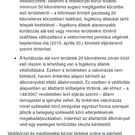
védőkörzetbe, valamint a védőkörzet körüli további
minimum 50 kilométeres sugarú megfigyelési körzetbe
eső területekről – a kitöréssel érintett gazdaság 20
kilométeres körzetében található, fogékony állatokat tartó
telepek kivételével – fogékony állatok alacsonyabb
korlátozás alá eső vagy mentes területekre történő
szállítása változatlanul a vektormentes periódus végének
bejelentése óta (2015. április 20.) követett eljárásrend
szerint történhet.
A korlátozás alá vont területek 20 kilométeres zónán kívül
eső részein is lehetőség van a fogékony állatok
védőoltására. Ezeken a területeken a vakcinázás nem
kötelező, hanem önkéntes alapon kérhető az
állományokat ellátó állatorvosától. Ez esetben a védőoltás
alapvetően az állattartó költségére történik, aki ehhez – a
148/2007 rendeletben leírt eljárás szerint – állami
támogatást is igénybe vehet. Az önkéntes vakcinázás
minél szélesebb körű elvégzése egyrészt fontos szerepet
játszik a betegség szélesebb körű elterjedésének
megakadályozásában, másrészt az állattartók állományait
védi egy esetleges fertőződés okozta kártételtől.
Védőkörzet és megfigyelési körzet térképe online is elérhető