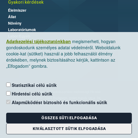
Gyakori kérdések
Élelmiszer
Állat
Növény
Laboratóriumok
Labor/Egyéb
Adatkezelési tájékoztatónkban
megismerheti, hogyan
gondoskodunk személyes adatai védelméről. Weboldalunk
cookie-kat (sütiket) használ a jobb felhasználói élmény
érdekében, melynek biztosításához kérjük, kattintson az
„Elfogadom” gombra.
Statisztikai célú sütik
Nemzeti Élelmiszerlánc-biztonsági Hivatal
Hirdetési célú sütik
Cím: 1024 Budapest, Keleti Károly utca. 24.
Alapműködést biztosító és funkcionális sütik
Levelezési cím: 1525 Budapest. Pf. 30.
ÖSSZES SÜTI ELFOGADÁSA
E-mail:
ugyfelszolgalat@nebih.gov.hu
Zöld szám: 06-80/263-244
KIVÁLASZTOTT SÜTIK ELFOGADÁSA
Telefon: 06-1/ 336-9000