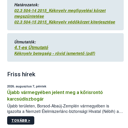
Határozatok:
02.3 504-14 2015_Kéknyelv megfigyelési körzet
megszűntetése
02.3 504-15 2015_Kéknyelv védőkörzet kiterjesztése
Útmutatók:
4.1-es Útmutató
Kéknyelv betegség - rövid ismertető (pdf)
Friss hírek
2026. augusztus 7, péntek
Újabb vármegyében jelent meg a kőrisrontó
karcsúdíszbogár
Újabb területen, Borsod-Abaúj-Zemplén vármegyében is
igazolta a Nemzeti Élelmiszerlánc-biztonsági Hivatal (Nébih) a
kőrisrontó karcsúdíszbogár (Agrilus planipennis) jelenlétét. A
TOVÁBB >
kártevőt nem csak színcsapdában találták meg, de már fertőzött
fában is azonosították. A növényvédelmi szakemberek folytatják