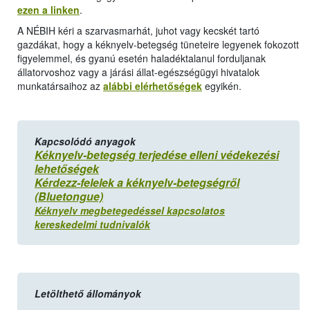
ezen a linken
.
A NÉBIH kéri a szarvasmarhát, juhot vagy kecskét tartó
gazdákat, hogy a kéknyelv-betegség tüneteire legyenek fokozott
figyelemmel, és gyanú esetén haladéktalanul forduljanak
állatorvoshoz vagy a járási állat-egészségügyi hivatalok
munkatársaihoz az
alábbi elérhetőségek
egyikén.
Kapcsolódó anyagok
Kéknyelv-betegség terjedése elleni védekezési
lehetőségek
Kérdezz-felelek a kéknyelv-betegségről
(Bluetongue)
Kéknyelv megbetegedéssel kapcsolatos
kereskedelmi tudnivalók
Letölthető állományok