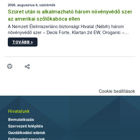
az intenzív felderítést, emellett az intézkedéseket a szlovák
2026. augusztus 6, csütörtök
hatósággal is összehangolják a terjedés megállítása érdekében.
Szüret után is alkalmazható három növényvédő szer
az amerikai szőlőkabóca ellen
A Nemzeti Élelmiszerlánc-biztonsági Hivatal (Nébih) három
növényvédő szer – Decis Forte, Klartan 24 EW, Oroganic –
engedélyokiratát módosította, így azok a szüretet követően,
TOVÁBB >
egészen a vesszőérettség (BBCH 91) stádiumáig
felhasználhatóak a szőlőben. A kiterjesztések célja, hogy a korai
érésű szőlőkben is legyen lehetőség a károsító elleni további
védekezésre. Az Oroganic készítmény kis kiszerelésben kiskerti
felhasználók számára is elérhető és ökológiai termesztésben is
engedélyezett.
Cookie beállítások
Hivatalunk
Bemutatkozás
Szervezeti felépítés
Gazdálkodási adatok
Felügyeleti szervünk