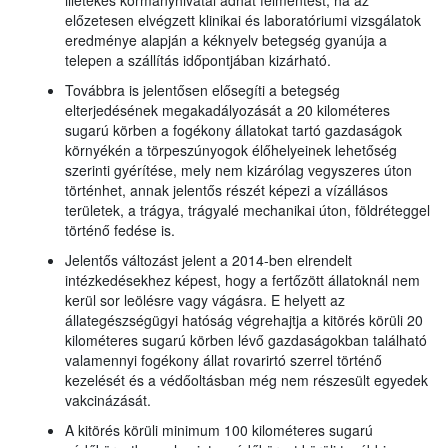
illetékes kormányhivatal adhat felmentést, ha az
előzetesen elvégzett klinikai és laboratóriumi vizsgálatok
eredménye alapján a kéknyelv betegség gyanúja a
telepen a szállítás időpontjában kizárható.
Továbbra is jelentősen elősegíti a betegség
elterjedésének megakadályozását a 20 kilométeres
sugarú körben a fogékony állatokat tartó gazdaságok
környékén a törpeszúnyogok élőhelyeinek lehetőség
szerinti gyérítése, mely nem kizárólag vegyszeres úton
történhet, annak jelentős részét képezi a vízállásos
területek, a trágya, trágyalé mechanikai úton, földréteggel
történő fedése is.
Jelentős változást jelent a 2014-ben elrendelt
intézkedésekhez képest, hogy a fertőzött állatoknál nem
kerül sor leölésre vagy vágásra. E helyett az
állategészségügyi hatóság végrehajtja a kitörés körüli 20
kilométeres sugarú körben lévő gazdaságokban található
valamennyi fogékony állat rovarirtó szerrel történő
kezelését és a védőoltásban még nem részesült egyedek
vakcinázását.
A kitörés körüli minimum 100 kilométeres sugarú