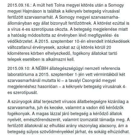
2015.09.16.: A múlt heti Tolna megyei kitörés után a Somogy
megyei Hajmáson is találtak a kéknyelv betegség vírusával
fertőzött szarvasmarhát. A Somogy megyei szarvasmarha-
állományban egy állat bizonyult fertőzöttnek. A kitörést ezúttal is
a vírus 4-es szerotípusa okozta. A betegség megjelenése miatt
a hatóság módosította az érvényben lévő megfigyelési- és
védőkörzetet. A 2015. szeptember 10-én elrendelt intézkedések
változatlanul érvényesek, azokat az új kitörés körüli 20
kilométeres körben elhelyezkedő, fogékony állatokat tartó
telepek esetében is alkalmazni kell.
2015.09.10: A NÉBIH állategészségügyi nemzeti referencia
laboratóriuma a 2015. szeptember 1-jén vett vérmintákból két
szarvasmarhánál mutatta ki – a tavalyi Csongrád megyei
megjelenéshez hasonlóan – a kéknyelv betegség vírusának 4-
es szerotípusát.
A szúnyogok által terjesztett vírusos állatbetegségre kizárólag a
szarvasmarha, juh és kecske, valamint a vadon élő kérődzők
fogékonyak. A magas lázzal járó betegség a kérődző állatok
nyelvét, emésztőrendszerét, valamint izomzatát támadja meg. A
fertőzött állatoknál az elhullási arány viszonylag alacsony, ám a
betegség súlyos szövődményekkel járhat, és sokáig elhúzódhat.