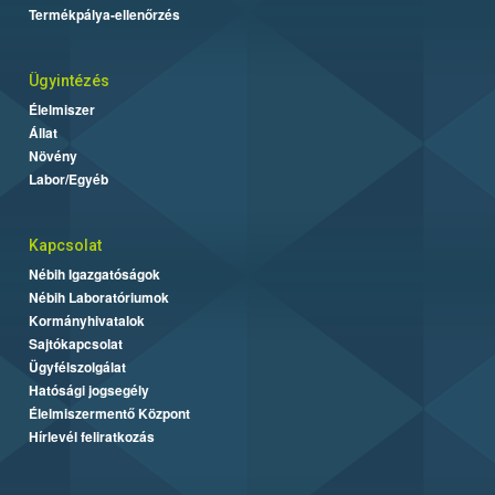
Termékpálya-ellenőrzés
Ügyintézés
Élelmiszer
Állat
Növény
Labor/Egyéb
Kapcsolat
Nébih Igazgatóságok
Nébih Laboratóriumok
Kormányhivatalok
Sajtókapcsolat
Ügyfélszolgálat
Hatósági jogsegély
Élelmiszermentő Központ
Hírlevél feliratkozás