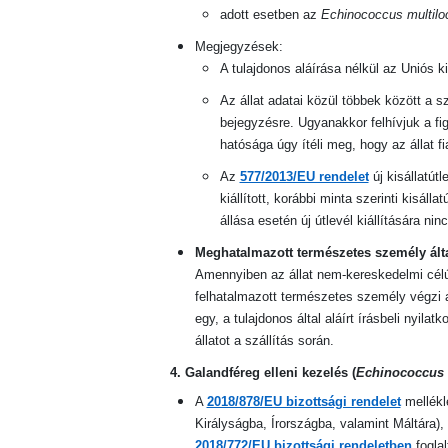
adott esetben az
Echinococcus multiloc
Megjegyzések:
A tulajdonos aláírása nélkül az Uniós k
Az állat adatai közül többek között a sz
bejegyzésre. Ugyanakkor felhívjuk a fi
hatósága úgy ítéli meg, hogy az állat fia
Az
577/2013/EU rendelet
új kisállatút
kiállított, korábbi minta szerinti kisál
állása esetén új útlevél kiállítására ni
Meghatalmazott természetes személy álta
Amennyiben az állat nem-kereskedelmi célú 
felhatalmazott természetes személy végzi 
egy, a tulajdonos
által aláírt írásbeli nyila
állatot a szállítás során.
4. Galandféreg elleni kezelés (
Echinococcus m
A
2018/878/EU bizottsági rendelet
mellékl
Királyságba, Írországba, valamint Máltára),
2018/772/EU bizottsági rendeletben
foglal