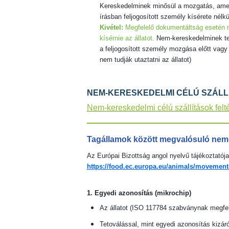
Kereskedelminek minősül a mozgatás, amenny
írásban feljogosított személy kísérete nélk
Kivétel:
Megfelelő dokumentáltság esetén ne
kísérnie az állatot.
Nem-kereskedelminek tek
a feljogosított személy mozgása előtt vagy u
nem tudják utaztatni az állatot)
NEM-KERESKEDELMI CÉLÚ SZÁL
Nem-kereskedelmi célú szállítások feltét
Tagállamok között megvalósuló nem-k
Az Európai Bizottság angol nyelvű tájékoztatój
https://food.ec.europa.eu/animals/movement
1. Egyedi azonosítás (mikrochip)
Az állatot (ISO 117784 szabványnak megfelel
Tetoválással, mint egyedi azonosítás kizáról