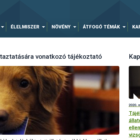
ÉLELMISZER
NÖVÉNY
ÁTFOGÓ TÉMÁK
KA
utaztatására vonatkozó tájékoztató
Kap
2020. 
Tájé
álla
elle
vizs