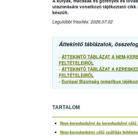
A kutyák, macskák és görények és további
utaztatására vonatkozó tájékoztató cikk
készült.
Legutóbbi frissítés: 2026.07.02
Áttekintő táblázatok, összefo
-
ÁTTEKINTŐ TÁBLÁZAT A NEM-KER
FELTÉTELEIRŐL
-
ÁTTEKINTŐ TÁBLÁZAT A KERESKE
FELTÉTELEIRŐL
-
Európai Bizottság tematikus tájékoz
TARTALOM
Nem-kereskedelmi és kereskedelmi célú s
Nem-kereskedelmi célú szállítás feltétele