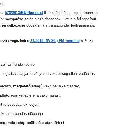
tt.
 az
576/2013/EU Rendelet
II. mellékletében foglalt technikai
t mozgatása során a tulajdonosnak, illetve a feljogosított
 rendelkezésre bocsátania a transzponder leolvasásához
torvos végezheti a
21/2015. (IV.30.) FM rendelet
5. § (3)
sal kell rendelkeznie.
n foglaltak alapján érvényes a veszettség elleni védőoltás
elkező,
megfelelő adagú
vakcinát alkalmaztak,
állatorvos
végezte el a vakcinázást,
ltás beadásának idején,
e került a beadás időpontja,
sa (mikrochip-beültetés) után
történt,