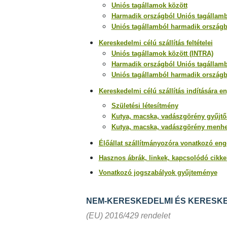
Uniós tagállamok között
Harmadik országból Uniós tagállam
Uniós tagállamból harmadik ország
Kereskedelmi célú szállítás feltételei
Uniós tagállamok között (INTRA)
Harmadik országból Uniós tagállam
Uniós tagállamból harmadik ország
Kereskedelmi célú szállítás indítására e
Születési létesítmény
Kutya, macska, vadászgörény gyűjt
Kutya, macska, vadászgörény menhe
Élőállat szállítmányozóra vonatkozó eng
Hasznos ábrák, linkek, kapcsolódó cikk
Vonatkozó jogszabályok gyűjteménye
NEM-KERESKEDELMI ÉS KERESKE
(EU) 2016/429 rendelet