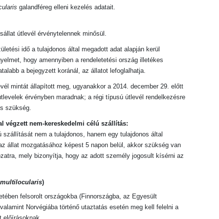
ularis
galandféreg elleni kezelés adatait.
isállat útlevél érvénytelennek minősül.
ületési idő a tulajdonos által megadott adat alapján kerül
gyelmet, hogy amennyiben a rendeletetési ország illetékes
talabb a bejegyzett koránál, az állatot lefoglalhatja.
levél mintát állapított meg, ugyanakkor a 2014. december 29. előtt
latútlevelek érvényben maradnak; a régi típusú útlevél rendelkezésre
ncs szükség.
l végzett nem-kereskedelmi célú szállítás:
szállítását nem a tulajdonos, hanem egy tulajdonos által
az állat mozgatásához képest 5 napon belül, akkor szükség van
tkozatra, mely bizonyítja, hogy az adott személy jogosult kísérni az
ultilocularis
)
etében felsorolt országokba (Finnországba, az Egyesült
 valamint Norvégiába történő utaztatás esetén meg kell felelni a
t előírásoknak.