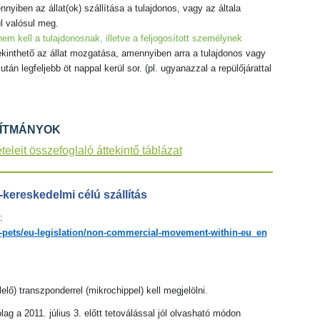
iben az állat(ok) szállítása a tulajdonos, vagy az általa
ül valósul meg.
m kell a tulajdonosnak, illetve a feljogosított személynek
inthető az állat mozgatása, amennyiben arra a tulajdonos vagy
tán legfeljebb öt nappal kerül sor. (pl. ugyanazzal a repülőjárattal
LÍTMÁNYOK
eleit összefoglaló áttekintő táblázat
ereskedelmi célú szállítás
a:
-pets/eu-legislation/non-commercial-movement-within-eu_en
ő) transzponderrel (mikrochippel) kell megjelölni.
ag a 2011. július 3. előtt tetoválással jól olvasható módon