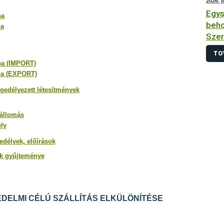
2026. 
Egys
ba
beho
ba
Szer
TO
ba (IMPORT)
ba (EXPORT)
ngedélyezett létesítmények
őállomás
ly
edélyek, előírások
ek gyűjteménye
DELMI CÉLÚ SZÁLLÍTÁS ELKÜLÖNÍTÉSE