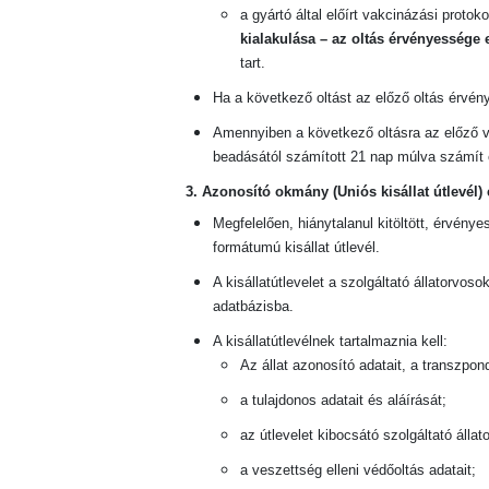
a gyártó által előírt vakcinázási protok
kialakulása – az oltás érvényessége
tart.
Ha a következő oltást az előző oltás érvény
Amennyiben a következő oltásra az előző va
beadásától számított 21 nap múlva számít 
3. Azonosító okmány (Uniós kisállat útlevél) 
Me
gfelelően, hiánytalanul kitöltött, érvénye
formátumú kisállat útlevél.
A kisállatútlevelet a szolgáltató állatorvosok
adatbázisba.
A kisállatútlevélnek tartalmaznia kell:
Az állat azonosító adatait, a transzpon
a tulajdonos adatait és aláírását;
az útlevelet kibocsátó szolgáltató állato
a veszettség elleni védőoltás adatait;