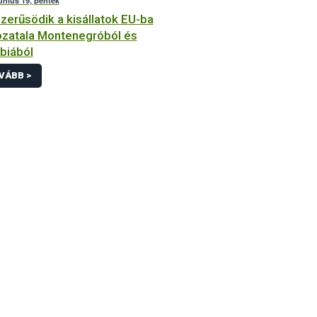
június 19, péntek
zerűsödik a kisállatok EU-ba
zatala Montenegróból és
biából
VÁBB >