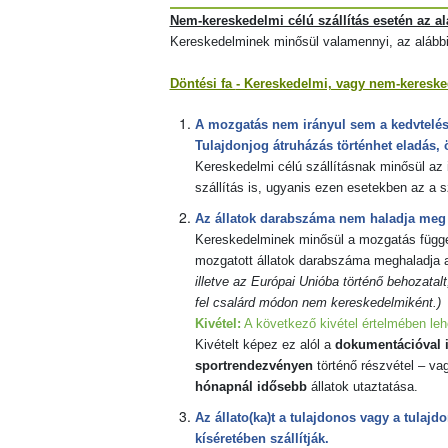
Nem-kereskedelmi célú szállítás esetén az alá
Kereskedelminek minősül valamennyi, az alábbi 
Döntési fa
- Kereskedelmi, vagy nem-keresk
A mozgatás nem irányul sem a kedvtelésből
Tulajdonjog átruházás történhet eladás, 
Kereskedelmi célú szállításnak minősül az
szállítás is, ugyanis ezen esetekben az a sz
Az állatok darabszáma nem haladja meg 
Kereskedelminek minősül a mozgatás függetl
mozgatott állatok darabszáma meghaladja a
illetve az Európai Unióba történő behozatal
fel csalárd módon nem kereskedelmiként.)
Kivétel:
A következő kivétel értelmében lehe
Kivételt képez ez alól a
dokumentációval i
sportrendezvényen
történő részvétel – vag
hónapnál idősebb
állatok utaztatása.
Az állato(ka)t a tulajdonos vagy a tulajd
kíséretében szállítják.