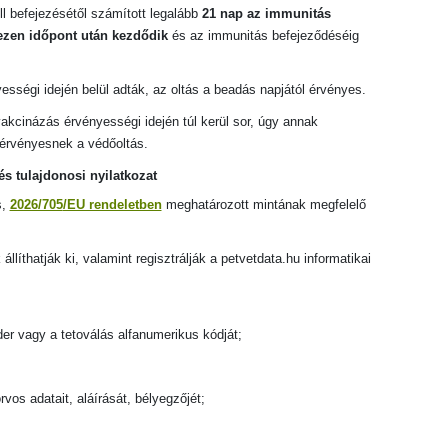
oll befejezésétől számított legalább
21 nap az immunitás
 ezen időpont után kezdődik
és az immunitás befejeződéséig
ességi idején belül adták, az oltás a beadás napjától érvényes.
kcinázás érvényességi idején túl kerül sor, úgy annak
érvényesnek a védőoltás.
és tulajdonosi nyilatkozat
s,
2026/705
/EU rendeletben
meghatározott mintának megfelelő
 állíthatják ki, valamint regisztrálják a petvetdata.hu informatikai
der vagy a tetoválás alfanumerikus kódját;
rvos adatait, aláírását, bélyegzőjét;