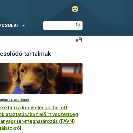
PCSOLAT
csolódó tartalmak
május 21, csütörtök
koztató a kedvtelésből tartott
tok utaztatásához előírt veszettség
nanyagtiter-meghatározás (FAVN)
gálatokról