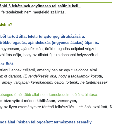
bbi 3 feltételnek együttesen teljesülnie kell.
feltételeknek nem megfelelő szállítás.
edelmi?
 tartott állat feletti tulajdonjog átruházására.
örökbefogadás, ajándékozás (ingyenes átadás) útján is.
 ingyenesen, ajándékozás, örökbefogadás céljából végzett
állítás célja, hogy az állatot új tulajdonosnál helyezzék el.
az ötöt.
enül annak céljától, amennyiben az egy tulajdonos által
z öt darabot.
(E rendelkezés oka, hogy a tagállamok közötti,
t, amely valójában kereskedelmi célból történik, ne tüntethessék
tséges ötnél több állat nem-kereskedelmi célú szállítása:
s bizonyított
módon
kiállításon, versenyen,
y az ilyen eseményekre történő felkészülés – céljából szállított,
6
onos által írásban feljogosított természetes személy