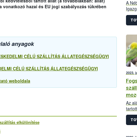
 kedvtelésből tartott állat (a továbbiakban: állat)
A Néb
 a vonatkozó hazai és EU jogi szabályozás tükrében
Igazg
végez
utazt
TO
megha
Nemze
labor
glaló anyagok
Refer
vizsg
ESKEDELMI CÉLÚ SZÁLLÍTÁS ÁLLATEGÉSZSÉGÜGYI
DELMI CÉLÚ SZÁLLÍTÁS ÁLLATEGÉSZSÉGÜGYI
2023. 
Fogs
tató weboldala
szál
mozg
Az al
tarto
tudni
TO
zállítás elkülönítése
i