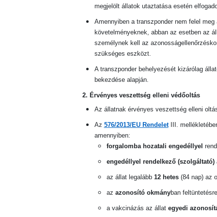
megjelölt állatok utaztatása esetén elfogado
Amennyiben a transzponder nem felel meg
követelményeknek, abban az esetben az álla
személynek kell az azonosságellenőrzéskor
szükséges eszközt.
A transzponder behelyezését kizárólag álla
bekezdése alapján.
2. Érvényes veszettség elleni védőoltás
Az állatnak érvényes veszettség elleni oltás
Az
576/2013/EU Rendelet
III. mellékletébe
amennyiben:
forgalomba hozatali engedéllyel
rend
engedéllyel rendelkező (szolgáltató) 
az állat legalább
12 hetes
(84 nap) az o
az
azonosító okmány
ban feltüntetésr
a vakcinázás az állat
egyedi azonosítá