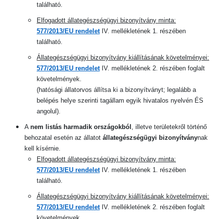
található.
Elfogadott állategészségügyi bizonyítvány minta:
577/2013/EU rendelet
IV. mellékletének 1. részében
található.
Állategészségügyi bizonyítvány kiállításának követelményei:
577/2013/EU rendelet
IV. mellékletének 2. részében foglalt
követelmények.
(hatósági állatorvos állítsa ki a bizonyítványt; legalább a
belépés helye szerinti tagállam egyik hivatalos nyelvén ÉS
angolul).
A
nem listás harmadik országokból
, illetve területekről történő
behozatal esetén az állatot
állategészségügyi bizonyítvány
nak
kell kísérnie
.
Elfogadott állategészségügyi bizonyítvány minta:
577/2013/EU rendelet
IV.
mellékletének 1. részében
található.
Állategészségügyi bizonyítvány kiállításának követelményei:
577/2013/EU rendelet
IV. mellékletének 2. részében foglalt
követelmények.