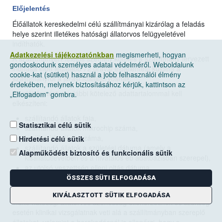
Előjelentés
Élőállatok kereskedelmi célú szállítmányai kizárólag a feladás
helye szerint illetékes hatósági állatorvos felügyeletével
indíthatók.
Adatkezelési tájékoztatónkban
megismerheti, hogyan
A szállítmányért felelős személy köteles a szállítmány tervezett
gondoskodunk személyes adatai védelméről. Weboldalunk
indítása előtt legalább 72 órával előjelentést küldeni a
cookie-kat (sütiket) használ a jobb felhasználói élmény
szállítmányról a járási főállatorvosnak.
érdekében, melynek biztosításához kérjük, kattintson az
Az előjelentést az alábbi kötelező adattartalommal kell
„Elfogadom” gombra.
elkészíteni:
szállítandó állatok faja,
Statisztikai célú sütik
szállítandó állatok mikrochip száma,
kisállat útlevél sorszáma,
Hirdetési célú sütik
szállítandó állatok a születési dátuma (amely a
Alapműködést biztosító és funkcionális sütik
kisállatútlevélben és a hivatalos eb adatbázisban szerepel),
az utolsó veszettség elleni oltás dátuma,
a tenyésztő FELIR azonosítója.
ÖSSZES SÜTI ELFOGADÁSA
A szállítmány indítását megelőző 48 órán belül a szállítmányt
KIVÁLASZTOTT SÜTIK ELFOGADÁSA
indító hatósági állatorvos azonosság ellenőrzésnek és szükség
esetén klinikai vizsgálatnak veti alá a szállítmányban szereplő
állatokat, valamint a berakodásnál is ellenőrzi, hogy a