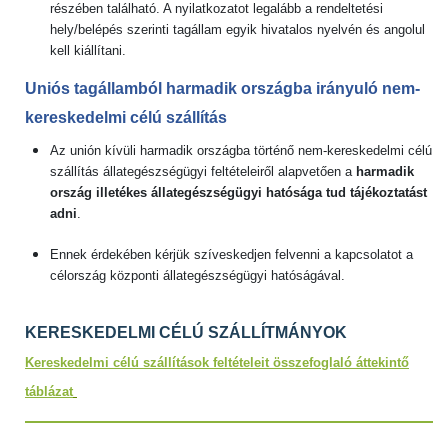
részében található. A nyilatkozatot legalább a rendeltetési
hely/belépés szerinti tagállam egyik hivatalos nyelvén és angolul
kell kiállítani.
Uniós tagállamból harmadik országba irányuló nem-
kereskedelmi célú szállítás
Az unión kívüli harmadik országba történő nem-kereskedelmi célú
szállítás állategészségügyi feltételeiről alapvetően a
harmadik
ország illetékes állategészségügyi hatósága tud tájékoztatást
adni
.
Ennek érdekében kérjük szíveskedjen felvenni a kapcsolatot a
célország központi állategészségügyi hatóságával.
KERESKEDELMI CÉLÚ SZÁLLÍTMÁNYOK
Kereskedelmi célú szállítások feltételeit összefoglaló áttekintő
táblázat