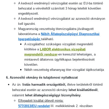
A kedvező eredményű vérvizsgálat esetén az EU-ba történő
behozatal a vérvételtől számított 3 hónap leteltét követően
engedélyezett.
A kedvező eredményű vérvizsgálatot az azonosító okmányon
kell igazolni.
Magyarország veszettség titervizsgálatra jóváhagyott
laboratóriuma a
Nébih Állategészségügyi Diagnosztikai
Igazgatóságán
található.
A vizsgálathoz szükséges vizsgálati megrendelő
kitöltése a
LABOR elektronikus vizsgálati
megrendelői rendszer
-en keresztül lehetséges, a
mintavevő állatorvos ügyfélkapus bejelentkezését
követően
.
Nébih veszettség ellananyag titer vizsgálat tájékoztatója
6. Azonosító okmány és tulajdonosi nyilatkozat
Az ún.
listás
harmadik országokból,
illetve területekről történő
behozatal esetén az azonosító okmány
lehet kisállatútlevél
,
valamint
lehet állategészségügyi bizonyítvány
.
Elfogadott kisállat útlevél minta:
577/2013/EU rendelet
III. mellékletének 2. részében