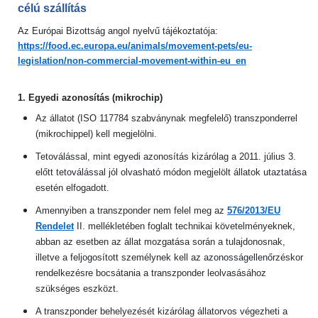
célú szállítás
Az Európai Bizottság angol nyelvű tájékoztatója:
https://food.ec.europa.eu/animals/movement-pets/eu-
legislation/non-commercial-movement-within-eu_en
1. Egyedi azonosítás (mikrochip)
Az állatot (ISO 117784 szabványnak megfelelő) transzponderrel
(mikrochippel) kell megjelölni.
Tetoválással, mint egyedi azonosítás kizárólag a 2011. július 3.
előtt tetoválással jól olvasható módon megjelölt állatok utaztatása
esetén elfogadott.
Amennyiben a transzponder nem felel meg az
576/2013/EU
Rendelet
II. mellékletében foglalt technikai követelményeknek,
abban az esetben az állat mozgatása során a tulajdonosnak,
illetve a feljogosított személynek kell az azonosságellenőrzéskor
rendelkezésre bocsátania a transzponder leolvasásához
szükséges eszközt.
A transzponder behelyezését kizárólag állatorvos végezheti a