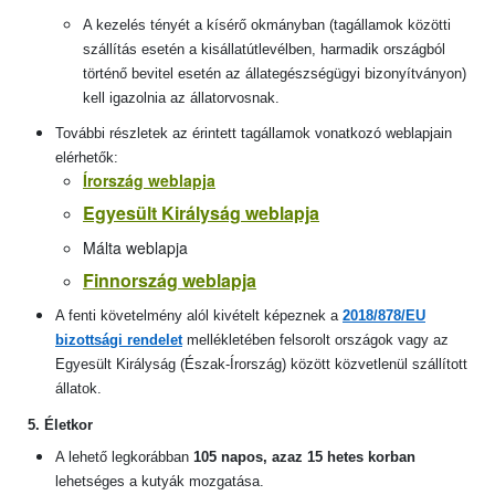
A kezelés tényét a kísérő okmányban (tagállamok közötti
szállítás esetén a kisállatútlevélben, harmadik országból
történő bevitel esetén az állategészségügyi bizonyítványon)
kell igazolnia az állatorvosnak.
További részletek az érintett tagállamok vonatkozó weblapjain
elérhetők:
Írország weblapja
Egyesült Királyság weblapja
Málta weblapja
Finnország weblapja
A fenti követelmény alól kivételt képeznek a
2018/878/EU
bizottsági rendelet
mellékletében felsorolt országok vagy az
Egyesült Királyság (Észak-Írország) között közvetlenül szállított
állatok.
5. Életkor
A lehető legkorábban
105 napos, azaz 15 hetes korban
lehetséges a kutyák mozgatása.