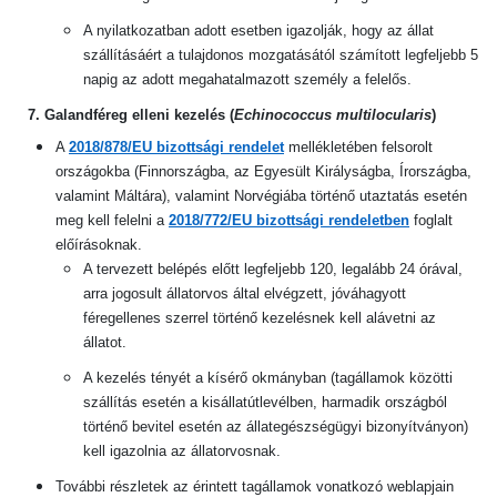
A nyilatkozatban adott esetben igazolják, hogy az állat
szállításáért a tulajdonos mozgatásától számított legfeljebb 5
napig az adott megahatalmazott személy a felelős.
7. Galandféreg elleni kezelés (
Echinococcus multilocularis
)
A
2018/878/EU bizottsági rendelet
mellékletében felsorolt
országokba (Finnországba, az Egyesült Királyságba, Írországba,
valamint Máltára), valamint Norvégiába történő utaztatás esetén
meg kell felelni a
2018/772/EU bizottsági rendeletben
foglalt
előírásoknak.
A tervezett belépés előtt legfeljebb 120, legalább 24 órával,
arra jogosult állatorvos által elvégzett, jóváhagyott
féregellenes szerrel történő kezelésnek kell alávetni az
állatot.
A kezelés tényét a kísérő okmányban (tagállamok közötti
szállítás esetén a kisállatútlevélben, harmadik országból
történő bevitel esetén az állategészségügyi bizonyítványon)
kell igazolnia az állatorvosnak.
További részletek az érintett tagállamok vonatkozó weblapjain