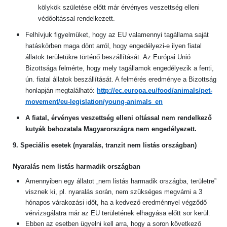
kölykök születése előtt már érvényes veszettség elleni
védőoltással rendelkezett.
Felhívjuk figyelmüket, hogy az EU valamennyi tagállama saját
hatáskörben maga dönt arról, hogy engedélyezi-e ilyen fiatal
állatok területükre történő beszállítását. Az Európai Unió
Bizottsága felmérte, hogy mely tagállamok engedélyezik a fenti,
ún. fiatal állatok beszállítását. A felmérés eredménye a Bizottság
honlapján megtalálható:
http://ec.europa.eu/food/animals/pet-
movement/eu-legislation/young-animals_en
A fiatal, érvényes veszettség elleni oltással nem rendelkező
kutyák behozatala Magyarországra nem engedélyezett.
9. Speciális esetek (nyaralás, tranzit nem listás országban)
Nyaralás nem listás harmadik országban
Amennyiben egy állatot „nem listás harmadik országba, területre”
visznek ki, pl. nyaralás során, nem szükséges megvárni a 3
hónapos várakozási időt, ha a kedvező eredménnyel végződő
vérvizsgálatra már az EU területének elhagyása előtt sor kerül.
Ebben az esetben ügyelni kell arra, hogy a soron következő