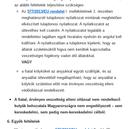
az alábbi feltételek teljesítése szükséges:
Az
577/2013/EU rendelet
I. mellékletének 1. részében
meghatározott tulajdonosi nyilatkozat mintának megfelelően
elkészített tulajdonosi nyilatkozat. A nyilatkozatot az
útlevélhez kell csatolni. A nyilatkozatot legalább a
rendeltetési tagállam egyik hivatalos nyelvén és angolul kell
kiállítani. A nyilatkozatban a tulajdonos kijelenti, hogy az
állatok születésüktől fogva nem kerültek kapcsolatba
veszettségre fogékony vadon élő állatokkal,
VAGY
a fiatal kölyköket az anyjukkal együtt szállítják, és az
anyaállat útleveléből megállapítható, hogy az anyaállat a
kölykök születése előtt már érvényes veszettség elleni
védőoltással rendelkezett.
A fiatal, érvényes veszettség elleni oltással nem rendelkező
kutyák behozatala Magyarországra nem engedélyezett – sem
kereskedelmi, sem pedig nem-kereskedelmi célból.
6. Egyéb feltételek