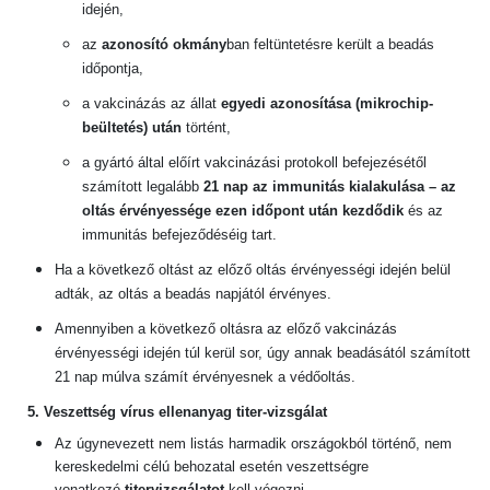
idején,
az
azonosító okmány
ban feltüntetésre került a beadás
időpontja,
a vakcinázás az állat
egyedi azonosítása (mikrochip-
beültetés) után
történt,
a gyártó által előírt vakcinázási protokoll befejezésétől
számított legalább
21 nap az immunitás kialakulása – az
oltás érvényessége ezen időpont után kezdődik
és az
immunitás befejeződéséig tart.
Ha a következő oltást az előző oltás érvényességi idején belül
adták, az oltás a beadás napjától érvényes.
Amennyiben a következő oltásra az előző vakcinázás
érvényességi idején túl kerül sor, úgy annak beadásától számított
21 nap múlva számít érvényesnek a védőoltás.
5. Veszettség vírus ellenanyag titer-vizsgálat
Az úgynevezett nem listás harmadik országokból történő, nem
kereskedelmi célú behozatal esetén veszettségre
vonatkozó
titervizsgálatot
kell végezni.