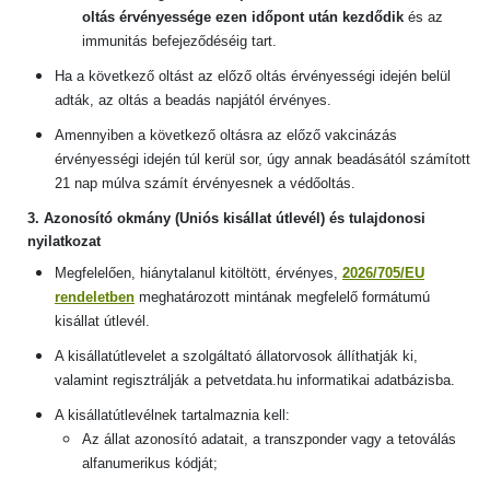
oltás érvényessége ezen időpont után kezdődik
és az
immunitás befejeződéséig tart.
Ha a következő oltást az előző oltás érvényességi idején belül
adták, az oltás a beadás napjától érvényes.
Amennyiben a következő oltásra az előző vakcinázás
érvényességi idején túl kerül sor, úgy annak beadásától számított
21 nap múlva számít érvényesnek a védőoltás.
3. Azonosító okmány (Uniós kisállat útlevél) és tulajdonosi
nyilatkozat
Me
gfelelően, hiánytalanul kitöltött, érvényes,
2026/705
/EU
rendeletben
meghatározott mintának megfelelő formátumú
kisállat útlevél.
A kisállatútlevelet a szolgáltató állatorvosok állíthatják ki,
valamint regisztrálják a petvetdata.hu informatikai adatbázisba.
A kisállatútlevélnek tartalmaznia kell:
Az állat azonosító adatait, a transzponder vagy a tetoválás
alfanumerikus kódját;