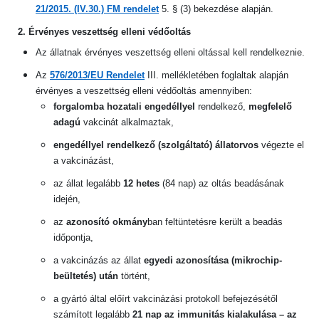
21/2015. (IV.30.) FM rendelet
5. § (3) bekezdése alapján.
2. Érvényes veszettség elleni védőoltás
Az állatnak érvényes veszettség elleni oltással kell rendelkeznie.
Az
576/2013/EU Rendelet
III. mellékletében foglaltak alapján
érvényes a veszettség elleni védőoltás amennyiben:
forgalomba hozatali engedéllyel
rendelkező,
megfelelő
adagú
vakcinát alkalmaztak,
engedéllyel rendelkező (szolgáltató) állatorvos
végezte el
a vakcinázást,
az állat legalább
12 hetes
(84 nap) az oltás beadásának
idején,
az
azonosító okmány
ban feltüntetésre került a beadás
időpontja,
a vakcinázás az állat
egyedi azonosítása (mikrochip-
beültetés) után
történt,
a gyártó által előírt vakcinázási protokoll befejezésétől
számított legalább
21 nap az immunitás kialakulása – az