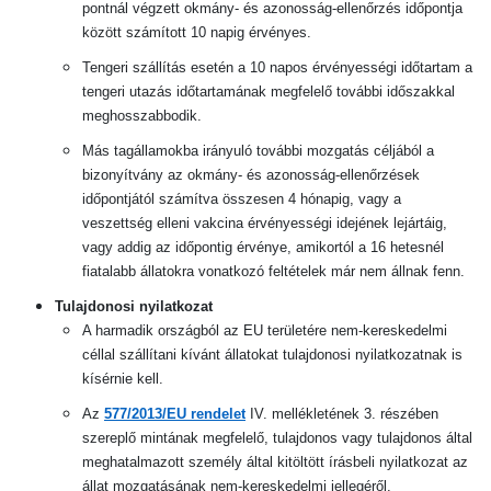
pontnál végzett okmány- és azonosság-ellenőrzés időpontja
között számított 10 napig érvényes.
Tengeri szállítás esetén a 10 napos érvényességi időtartam a
tengeri utazás időtartamának megfelelő további időszakkal
meghosszabbodik.
Más tagállamokba irányuló további mozgatás céljából a
bizonyítvány az okmány- és azonosság-ellenőrzések
időpontjától számítva összesen 4 hónapig, vagy a
veszettség elleni vakcina érvényességi idejének lejártáig,
vagy addig az időpontig érvénye, amikortól a 16 hetesnél
fiatalabb állatokra vonatkozó feltételek már nem állnak fenn.
Tulajdonosi nyilatkozat
A harmadik országból az EU területére nem-kereskedelmi
céllal szállítani kívánt állatokat tulajdonosi nyilatkozatnak is
kísérnie kell.
Az
577/2013/EU rendelet
IV. mellékletének 3. részében
szereplő mintának megfelelő, tulajdonos vagy tulajdonos által
meghatalmazott személy által kitöltött írásbeli nyilatkozat az
állat mozgatásának nem-kereskedelmi jellegéről.