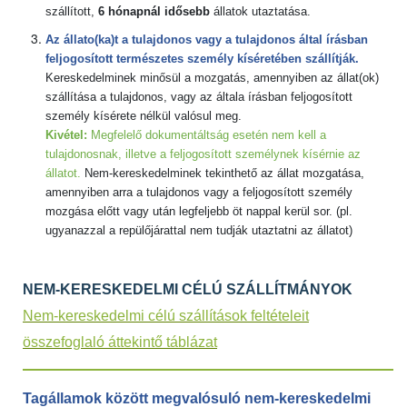
szállított,
6 hónapnál idősebb
állatok utaztatása.
Az állato(ka)t a tulajdonos vagy a tulajdonos által írásban
feljogosított természetes személy kíséretében szállítják.
Kereskedelminek minősül a mozgatás, amennyiben az állat(ok)
szállítása a tulajdonos, vagy az általa írásban feljogosított
személy kísérete nélkül valósul meg.
Kivétel:
Megfelelő dokumentáltság esetén nem kell a
tulajdonosnak, illetve a feljogosított személynek kísérnie az
állatot.
Nem-kereskedelminek tekinthető az állat mozgatása,
amennyiben arra a tulajdonos vagy a feljogosított személy
mozgása előtt vagy után legfeljebb öt nappal kerül sor. (pl.
ugyanazzal a repülőjárattal nem tudják utaztatni az állatot)
NEM-KERESKEDELMI CÉLÚ SZÁLLÍTMÁNYOK
Nem-kereskedelmi célú szállítások feltételeit
összefoglaló áttekintő táblázat
Tagállamok között megvalósuló nem-kereskedelmi