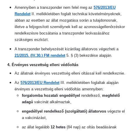
Amennyiben a transzponder nem felel meg az
576/2013/EU
Rendelet
II. mellékletében foglalt technikai követelményeknek,
abban az esetben az állat mozgatása során a tulajdonosnak,
illetve a feljogosított személynek kell az azonosságellenőrzéskor
rendelkezésre bocsátania a transzponder leolvasásához
szükséges eszközt.
A transzponder behelyezését kizárólag állatorvos végezheti a
21/2015. (IV.30.) FM rendelet
5. § (3) bekezdése alapján.
4. Érvényes veszettség elleni védőoltás
Az állatnak érvényes veszettség elleni oltással kell rendelkeznie.
Az
576/2013/EU Rendelet
III. mellékletében foglaltak alapján
érvényes a veszettség elleni védőoltás amennyiben:
forgalomba hozatali engedéllyel
rendelkező,
megfelelő
adagú
vakcinát alkalmaztak,
engedéllyel rendelkező (szolgáltató) állatorvos
végezte el
a vakcinázást,
az állat legalább
12 hetes
(84 nap) az oltás beadásának