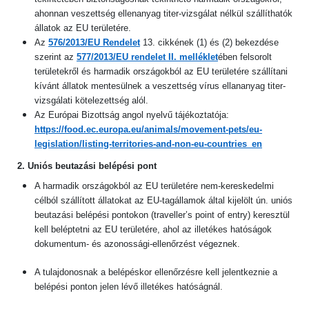
ahonnan veszettség ellenanyag titer-vizsgálat nélkül szállíthatók
állatok az EU területére.
Az
576/2013/EU Rendelet
13. cikkének (1) és (2) bekezdése
szerint az
577/2013/EU rendelet II. melléklet
ében
felsorolt
területekről és harmadik országokból
az EU területére
szállítani
kívánt állatok mentesülnek a veszettség vírus ellananyag titer-
vizsgálati kötelezettség alól.
Az Európai Bizottság angol nyelvű tájékoztatója:
https://food.ec.europa.eu/animals/movement-pets/eu-
legislation/listing-territories-and-non-eu-countries_en
2. Uniós beutazási belépési pont
A harmadik országokból az EU területére nem-kereskedelmi
célból szállított állatokat az EU-tagállamok által kijelölt ún. uniós
beutazási belépési pontokon (traveller’s point of entry) keresztül
kell beléptetni az EU területére, ahol az illetékes hatóságok
dokumentum- és azonossági-ellenőrzést végeznek.
A tulajdonosnak a belépéskor ellenőrzésre kell jelentkeznie a
belépési ponton jelen lévő illetékes hatóságnál.