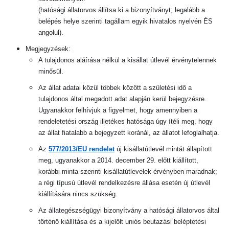
(hatósági állatorvos állítsa ki a bizonyítványt; legalább a
belépés helye szerinti tagállam egyik hivatalos nyelvén ÉS
angolul).
Megjegyzések:
A tulajdonos aláírása nélkül a kisállat útlevél érvénytelennek
minősül.
Az állat adatai közül többek között a születési idő a
tulajdonos által megadott adat alapján kerül bejegyzésre.
Ugyanakkor felhívjuk a figyelmet, hogy amennyiben a
rendeletetési ország illetékes hatósága úgy ítéli meg, hogy
az állat fiatalabb a bejegyzett koránál, az állatot lefoglalhatja.
Az
577/2013/EU rendelet
új kisállatútlevél mintát állapított
meg, ugyanakkor a 2014. december 29. előtt kiállított,
korábbi minta szerinti kisállatútlevelek érvényben maradnak;
a régi típusú útlevél rendelkezésre állása esetén új útlevél
kiállítására nincs szükség.
Az állategészségügyi bizonyítvány a hatósági állatorvos által
történő kiállítása és a kijelölt uniós beutazási beléptetési