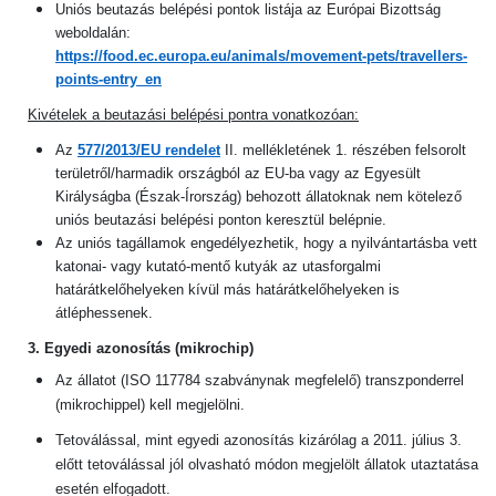
Uniós beutazás belépési pontok listája az Európai Bizottság
weboldalán:
https://food.ec.europa.eu/animals/movement-pets/travellers-
points-entry_en
Kivételek a beutazási belépési pontra vonatkozóan:
Az
577/2013/EU rendelet
II. mellékletének 1. részében felsorolt
területről/harmadik országból az EU-ba vagy az Egyesült
Királyságba (Észak-Írország) behozott állatoknak nem kötelező
uniós beutazási belépési ponton keresztül belépnie.
Az uniós tagállamok engedélyezhetik, hogy a nyilvántartásba vett
katonai- vagy kutató-mentő kutyák az utasforgalmi
határátkelőhelyeken kívül más határátkelőhelyeken is
átléphessenek.
3. Egyedi azonosítás (mikrochip)
Az állatot (ISO 117784 szabványnak megfelelő) transzponderrel
(mikrochippel) kell megjelölni.
Tetoválással, mint egyedi azonosítás kizárólag a 2011. július 3.
előtt tetoválással jól olvasható módon megjelölt állatok utaztatása
esetén elfogadott.