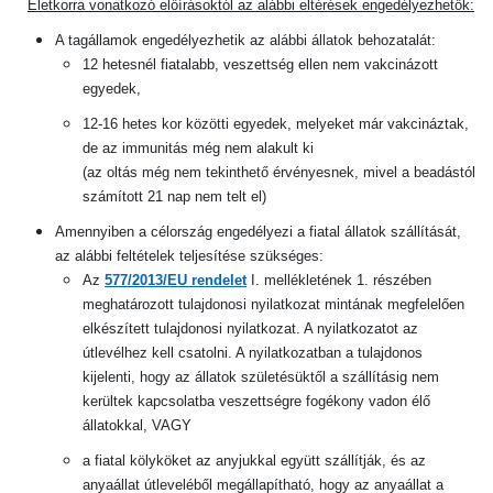
Életkorra vonatkozó előírásoktól az alábbi eltérések engedélyezhetők:
A tagállamok engedélyezhetik az alábbi állatok behozatalát:
12 hetesnél fiatalabb, veszettség ellen nem vakcinázott
egyedek,
12-16 hetes kor közötti egyedek, melyeket már vakcináztak,
de az immunitás még nem alakult ki
(az oltás még nem tekinthető érvényesnek, mivel a beadástól
számított 21 nap nem telt el)
Amennyiben a célország engedélyezi a fiatal állatok szállítását,
az alábbi feltételek teljesítése szükséges:
Az
577/2013/EU rendelet
I. mellékletének 1. részében
meghatározott tulajdonosi nyilatkozat mintának megfelelően
elkészített tulajdonosi nyilatkozat. A nyilatkozatot az
útlevélhez kell csatolni. A nyilatkozatban a tulajdonos
kijelenti, hogy az állatok születésüktől a szállításig nem
kerültek kapcsolatba veszettségre fogékony vadon élő
állatokkal, VAGY
a fiatal kölyköket az anyjukkal együtt szállítják, és az
anyaállat útleveléből megállapítható, hogy az anyaállat a