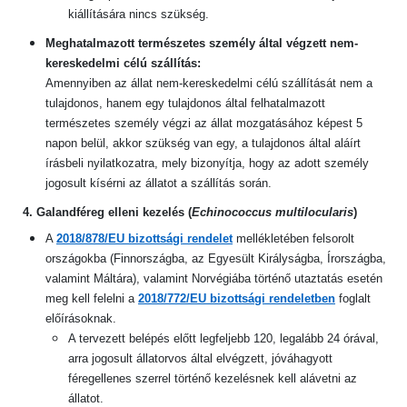
kiállítására nincs szükség.
Meghatalmazott természetes személy által végzett nem-
kereskedelmi célú szállítás:
Amennyiben az állat nem-kereskedelmi célú szállítását nem a
tulajdonos, hanem egy tulajdonos által felhatalmazott
természetes személy végzi az állat mozgatásához képest 5
napon belül, akkor szükség van egy, a tulajdonos
által aláírt
írásbeli nyilatkozatra, mely bizonyítja, hogy az adott személy
jogosult kísérni az állatot a szállítás során.
4. Galandféreg elleni kezelés (
Echinococcus multilocularis
)
A
2018/878/EU bizottsági rendelet
mellékletében felsorolt
országokba (Finnországba, az Egyesült Királyságba, Írországba,
valamint Máltára), valamint Norvégiába történő utaztatás esetén
meg kell felelni a
2018/772/EU bizottsági rendeletben
foglalt
előírásoknak.
A tervezett belépés előtt legfeljebb 120, legalább 24 órával,
arra jogosult állatorvos által elvégzett, jóváhagyott
féregellenes szerrel történő kezelésnek kell alávetni az
állatot.