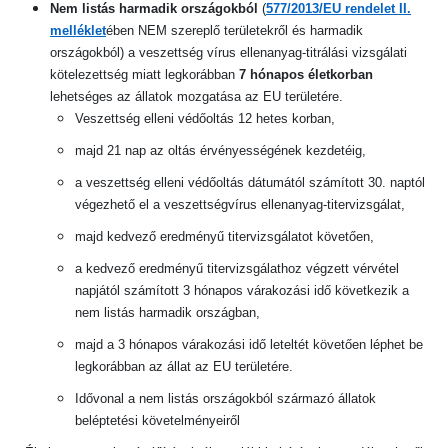
Nem listás harmadik országokból
(
577/2013/EU rendelet II.
melléklet
ében NEM szereplő területekről és harmadik
országokból) a veszettség vírus ellenanyag-titrálási vizsgálati
kötelezettség miatt legkorábban
7 hónapos életkorban
lehetséges az állatok mozgatása az EU területére.
Veszettség elleni védőoltás 12 hetes korban,
majd 21 nap az oltás érvényességének kezdetéig,
a veszettség elleni védőoltás dátumától számított 30. naptól
végezhető el a veszettségvírus ellenanyag-titervizsgálat,
majd kedvező eredményű titervizsgálatot követően,
a kedvező eredményű titervizsgálathoz végzett vérvétel
napjától számított 3 hónapos várakozási idő következik a
nem listás harmadik országban,
majd a 3 hónapos várakozási idő leteltét követően léphet be
legkorábban az állat az EU területére.
Idővonal a nem listás országokból származó állatok
beléptetési követelményeiről