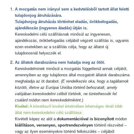
A mozgatás nem irányul sem a kedvtelésből tartott állat feletti
tulajdonjog átruházására.
Tulajdonjog átruházás történhet eladás, örökbefogadás,
ajándékozás (ingyenes átadás) útján is.
Kereskedelmi célú szállításnak minősül az ingyenesen,
ajándékozás, örökbefogadás céljából végzett szállítás is, ugyanis
ezen esetekben az a szállítás célja, hogy az állatot új
tulajdonosnál helyezzék el.
Az állatok darabszáma nem haladja meg az ötöt.
Kereskedelminek minősül a mozgatás függetlenül annak céljától,
amennyiben az egy tulajdonos által mozgatott állatok darabszáma
meghaladja az öt darabot.
(E rendelkezés oka, hogy a tagállamok
közötti, illetve az Európai Unióba történő behozatalt, amely
valójában kereskedelmi célból történik, ne tüntethessék fel
csalárd módon nem kereskedelmiként.)
Kivétel:
A következő kivétel értelmében lehetséges ötnél több
állat nem-kereskedelmi célú szállítása:
Kivételt képez ez alól a
dokumentációval is bizonyított
módon
kiállításon, versenyen, sportrendezvényen
történő részvétel –
vagy az ilyen eseményekre történő felkészülés – céljából