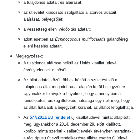
a tulajdonos adatait és aláírását;
az útlevelet kibocsátó szolgáltató állatorvos adatait,
aláírását, bélyegzőjét;
a veszettség elleni védőoltás adatait;
adott esetben az
Echinococcus multilocularis
galandféreg
elleni kezelés adatait.
Megjegyzések:
A tulajdonos aláírása nélkül az Uniós kisállat útlevél
érvénytelennek minősül.
Az állat adatai közül többek között a születési idő a
tulajdonos által megadott adat alapján kerül bejegyzésre.
Ugyanakkor felhívjuk a figyelmet, hogy amennyiben a
rendeletetési ország illetékes hatósága úgy ítéli meg, hogy
az állat fiatalabb a bejegyzett koránál, az állatot lefoglalhatja.
Az
577/2013/EU rendelet
új kisállatútlevél mintát állapított
meg, ugyanakkor a 2014. december 29. előtt kiállított,
korábbi minta szerinti kisállatútlevelek érvényben maradnak;
a régi típusú útlevél rendelkezésre állása esetén új útlevél