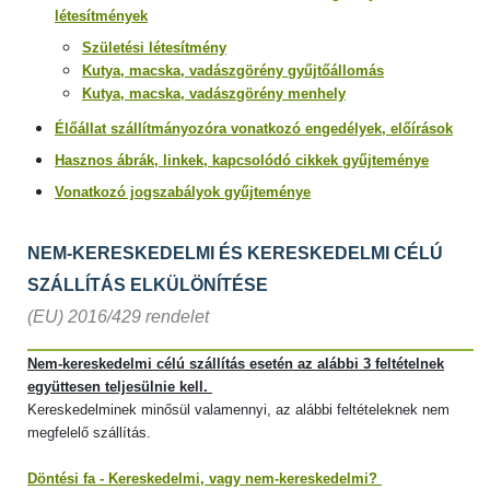
létesítmények
Születési létesítmény
Kutya, macska, vadászgörény gyűjtőállomás
Kutya, macska, vadászgörény menhely
Élőállat szállítmányozóra vonatkozó engedélyek, előírások
Hasznos ábrák, linkek, kapcsolódó cikkek gyűjteménye
Vonatkozó jogszabályok gyűjteménye
NEM-KERESKEDELMI ÉS KERESKEDELMI CÉLÚ
SZÁLLÍTÁS ELKÜLÖNÍTÉSE
(EU) 2016/429 rendelet
Nem-kereskedelmi célú szállítás esetén az alábbi 3 feltételnek
együttesen teljesülnie kell.
Kereskedelminek minősül valamennyi, az alábbi feltételeknek nem
megfelelő szállítás.
Döntési fa
- Kereskedelmi, vagy nem-kereskedelmi?