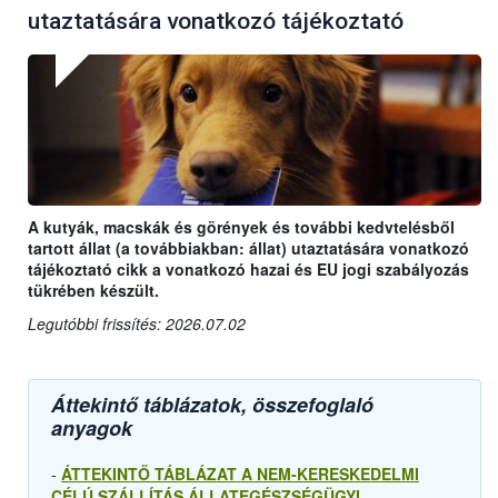
utaztatására vonatkozó tájékoztató
A kutyák, macskák és görények és további kedvtelésből
tartott állat (a továbbiakban: állat) utaztatására vonatkozó
tájékoztató cikk a vonatkozó hazai és EU jogi szabályozás
tükrében készült.
Legutóbbi frissítés: 2026.07.02
Áttekintő táblázatok, összefoglaló
anyagok
-
ÁTTEKINTŐ TÁBLÁZAT A NEM-KERESKEDELMI
CÉLÚ SZÁLLÍTÁS ÁLLATEGÉSZSÉGÜGYI