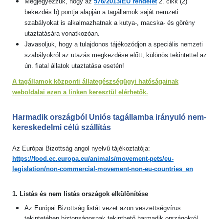
Megjegyezzük, hogy az
576/2013/EU rendelet
2. cikk (2)
bekezdés b) pontja alapján a tagállamok saját nemzeti
szabályokat is alkalmazhatnak a kutya-, macska- és görény
utaztatására vonatkozóan.
Javasoljuk, hogy a tulajdonos tájékozódjon a speciális nemzeti
szabályokról az utazás megkezdése előtt, különös tekintettel az
ún. fiatal állatok utaztatása esetén!
A tagállamok központi állategészségügyi hatóságainak
weboldalai ezen a linken keresztül elérhetők.
Harmadik országból Uniós tagállamba irányuló nem-
kereskedelmi célú szállítás
Az Európai Bizottság angol nyelvű tájékoztatója:
https://food.ec.europa.eu/animals/movement-pets/eu-
legislation/non-commercial-movement-non-eu-countries_en
1. Listás és nem listás országok elkülönítése
Az Európai Bizottság listát vezet azon veszettségvírus
tekintetében biztonságosnak tekinthető harmadik országokról,