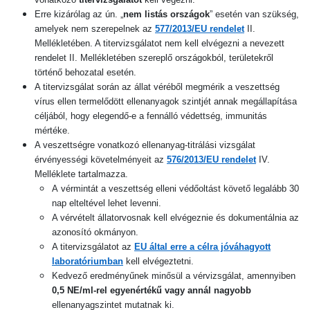
Erre kizárólag az ún. „
nem listás országok
” esetén van szükség,
amelyek nem szerepelnek az
577/2013/EU rendelet
II.
Mellékletében. A titervizsgálatot nem kell elvégezni a nevezett
rendelet II. Mellékletében szereplő országokból, területekről
történő behozatal esetén.
A titervizsgálat során az állat véréből megmérik a veszettség
vírus ellen termelődött ellenanyagok szintjét annak megállapítása
céljából, hogy elegendő-e a fennálló védettség, immunitás
mértéke.
A veszettségre vonatkozó ellenanyag-titrálási vizsgálat
érvényességi követelményeit az
576/2013/EU rendelet
IV.
Melléklete tartalmazza.
A vérmintát a veszettség elleni védőoltást követő legalább 30
nap elteltével lehet levenni.
A vérvételt állatorvosnak kell elvégeznie és dokumentálnia az
azonosító okmányon.
A titervizsgálatot az
EU által erre a célra jóváhagyott
laboratóriumban
kell elvégeztetni.
Kedvező eredményűnek minősül a vérvizsgálat, amennyiben
0,5 NE/ml-rel egyenértékű vagy annál nagyobb
ellenanyagszintet mutatnak ki.