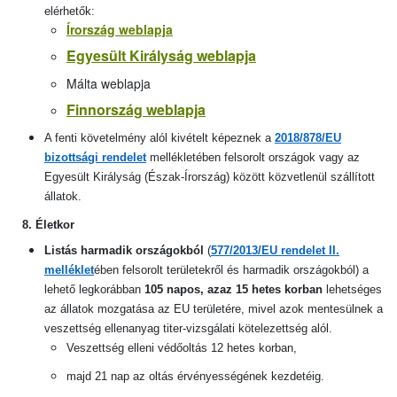
elérhetők:
Írország weblapja
Egyesült Királyság weblapja
Málta weblapja
Finnország weblapja
A fenti követelmény alól kivételt képeznek a
2018/878/EU
bizottsági rendelet
mellékletében felsorolt országok vagy az
Egyesült Királyság (Észak-Írország) között közvetlenül szállított
állatok.
8. Életkor
Listás harmadik országokból
(
577/2013/EU rendelet II.
melléklet
ében felsorolt területekről és harmadik országokból)
a
lehető legkorábban
105 napos, azaz 15 hetes korban
lehetséges
az állatok mozgatása az EU területére, mivel azok mentesülnek a
veszettség ellenanyag titer-vizsgálati kötelezettség alól.
Veszettség elleni védőoltás 12 hetes korban,
majd 21 nap az oltás érvényességének kezdetéig.