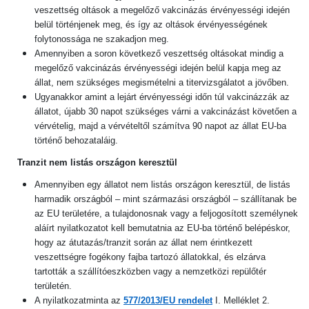
veszettség oltások a megelőző vakcinázás érvényességi idején
belül történjenek meg, és így az oltások érvényességének
folytonossága ne szakadjon meg.
Amennyiben a soron következő veszettség oltásokat mindig a
megelőző vakcinázás érvényességi idején belül kapja meg az
állat, nem szükséges megismételni a titervizsgálatot a jövőben.
Ugyanakkor amint a lejárt érvényességi időn túl vakcinázzák az
állatot, újabb 30 napot szükséges várni a vakcinázást követően a
vérvételig, majd a vérvételtől számítva 90 napot az állat EU-ba
történő behozataláig.
Tranzit nem listás országon keresztül
Amennyiben egy állatot nem listás országon keresztül, de listás
harmadik országból – mint származási országból – szállítanak be
az EU területére, a tulajdonosnak vagy a feljogosított személynek
aláírt nyilatkozatot kell bemutatnia az EU-ba történő belépéskor,
hogy az átutazás/tranzit során az állat nem érintkezett
veszettségre fogékony fajba tartozó állatokkal, és elzárva
tartották a szállítóeszközben vagy a nemzetközi repülőtér
területén.
A nyilatkozatminta az
577/2013/EU rendelet
I. Melléklet 2.