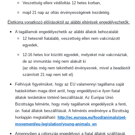
Veszettség elleni védőoltás 12 hetes korban,
majd 21 nap az oltás érvényességének kezdetéig.
Életkorra vonatkozó előírásoktól az alábbi eltérések engedélyezhetők:
A tagállamok engedélyezhetik az alábbi állatok behozatalát:
12 hetesnél fiatalabb, veszettség ellen nem vakcinázott
egyedek,
12-16 hetes kor közötti egyedek, melyeket már vakcináztak,
de az immunitás még nem alakult ki
(az oltás még nem tekinthető érvényesnek, mivel a beadástól
számított 21 nap nem telt el)
Felhívjuk figyelmüket, hogy az EU valamennyi tagállama saját
hatáskörben maga dönt arról, hogy engedélyezi-e ilyen fiatal
állatok területükre történő beszállítását. Az Európai Unió
Bizottsága felmérte, hogy mely tagállamok engedélyezik a fenti,
ún. fiatal állatok beszállítását. A felmérés eredménye a Bizottság
honlapján megtalálható:
http://ec.europa.eu/food/animals/pet-
movement/eu-legislation/young-animals_en
Amennyiben a célország engedélyezi a fiatal állatok szállítását,