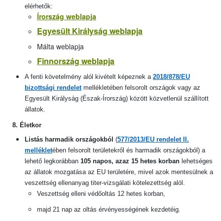
elérhetők:
Írország weblapja
Egyesült Királyság weblapja
Málta weblapja
Finnország weblapja
A fenti követelmény alól kivételt képeznek a
2018/878/EU
bizottsági rendelet
mellékletében felsorolt országok vagy az
Egyesült Királyság (Észak-Írország) között közvetlenül szállított
állatok.
8. Életkor
Listás harmadik országokból
(
577/2013/EU rendelet II.
melléklet
ében felsorolt területekről és harmadik országokból)
a
lehető legkorábban
105 napos, azaz 15 hetes korban
lehetséges
az állatok mozgatása az EU területére, mivel azok mentesülnek a
veszettség ellenanyag titer-vizsgálati kötelezettség alól.
Veszettség elleni védőoltás 12 hetes korban,
majd 21 nap az oltás érvényességének kezdetéig.