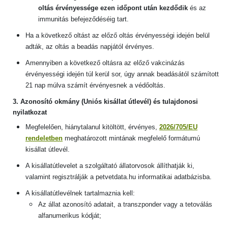
oltás érvényessége ezen időpont után kezdődik
és az
immunitás befejeződéséig tart.
Ha a következő oltást az előző oltás érvényességi idején belül
adták, az oltás a beadás napjától érvényes.
Amennyiben a következő oltásra az előző vakcinázás
érvényességi idején túl kerül sor, úgy annak beadásától számított
21 nap múlva számít érvényesnek a védőoltás.
3. Azonosító okmány (Uniós kisállat útlevél) és tulajdonosi
nyilatkozat
Me
gfelelően, hiánytalanul kitöltött, érvényes,
2026/705
/EU
rendeletben
meghatározott mintának megfelelő formátumú
kisállat útlevél.
A kisállatútlevelet a szolgáltató állatorvosok állíthatják ki,
valamint regisztrálják a petvetdata.hu informatikai adatbázisba.
A kisállatútlevélnek tartalmaznia kell:
Az állat azonosító adatait, a transzponder vagy a tetoválás
alfanumerikus kódját;