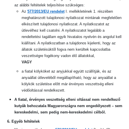
az alábbi feltételek teljesítése szükséges:
Az
577/2013/EU rendelet
I. mellékletének 1. részében
meghatározott tulajdonosi nyilatkozat mintának megfelelően
elkészített tulajdonosi nyilatkozat. A nyilatkozatot az
útlevélhez kell csatolni. A nyilatkozatot legalább a
rendeltetési tagállam egyik hivatalos nyelvén és angolul kell
kiállítani. A nyilatkozatban a tulajdonos kijelenti, hogy az
állatok születésüktől fogva nem kerültek kapcsolatba
veszettségre fogékony vadon élő állatokkal,
VAGY
a fiatal kölyköket az anyjukkal együtt szállítják, és az
anyaállat útleveléből megállapítható, hogy az anyaállat a
kölykök születése előtt már érvényes veszettség elleni
védőoltással rendelkezett.
A fiatal, érvényes veszettség elleni oltással nem rendelkező
kutyák behozatala Magyarországra nem engedélyezett – sem
kereskedelmi, sem pedig nem-kereskedelmi célból.
6. Egyéb feltételek