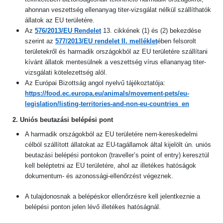
ahonnan veszettség ellenanyag titer-vizsgálat nélkül szállíthatók
állatok az EU területére.
Az
576/2013/EU Rendelet
13. cikkének (1) és (2) bekezdése
szerint az
577/2013/EU rendelet II. melléklet
ében
felsorolt
területekről és harmadik országokból
az EU területére
szállítani
kívánt állatok mentesülnek a veszettség vírus ellananyag titer-
vizsgálati kötelezettség alól.
Az Európai Bizottság angol nyelvű tájékoztatója:
https://food.ec.europa.eu/animals/movement-pets/eu-
legislation/listing-territories-and-non-eu-countries_en
2. Uniós beutazási belépési pont
A harmadik országokból az EU területére nem-kereskedelmi
célból szállított állatokat az EU-tagállamok által kijelölt ún. uniós
beutazási belépési pontokon (traveller’s point of entry) keresztül
kell beléptetni az EU területére, ahol az illetékes hatóságok
dokumentum- és azonossági-ellenőrzést végeznek.
A tulajdonosnak a belépéskor ellenőrzésre kell jelentkeznie a
belépési ponton jelen lévő illetékes hatóságnál.