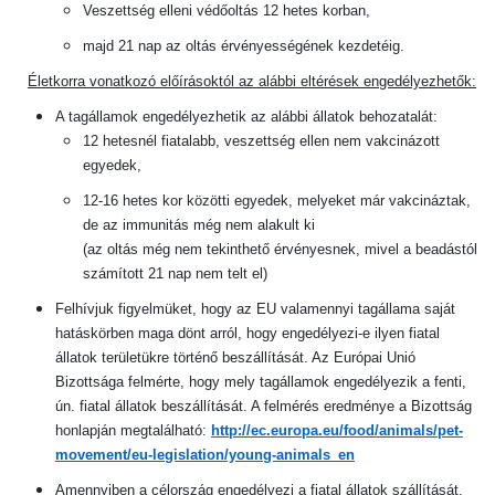
Veszettség elleni védőoltás 12 hetes korban,
majd 21 nap az oltás érvényességének kezdetéig.
Életkorra vonatkozó előírásoktól az alábbi eltérések engedélyezhetők:
A tagállamok engedélyezhetik az alábbi állatok behozatalát:
12 hetesnél fiatalabb, veszettség ellen nem vakcinázott
egyedek,
12-16 hetes kor közötti egyedek, melyeket már vakcináztak,
de az immunitás még nem alakult ki
(az oltás még nem tekinthető érvényesnek, mivel a beadástól
számított 21 nap nem telt el)
Felhívjuk figyelmüket, hogy az EU valamennyi tagállama saját
hatáskörben maga dönt arról, hogy engedélyezi-e ilyen fiatal
állatok területükre történő beszállítását. Az Európai Unió
Bizottsága felmérte, hogy mely tagállamok engedélyezik a fenti,
ún. fiatal állatok beszállítását. A felmérés eredménye a Bizottság
honlapján megtalálható:
http://ec.europa.eu/food/animals/pet-
movement/eu-legislation/young-animals_en
Amennyiben a célország engedélyezi a fiatal állatok szállítását,