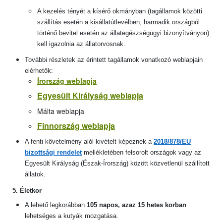
A kezelés tényét a kísérő okmányban (tagállamok közötti
szállítás esetén a kisállatútlevélben, harmadik országból
történő bevitel esetén az állategészségügyi bizonyítványon)
kell igazolnia az állatorvosnak.
További részletek az érintett tagállamok vonatkozó weblapjain
elérhetők:
Írország weblapja
Egyesült Királyság weblapja
Málta weblapja
Finnország weblapja
A fenti követelmény alól kivételt képeznek a
2018/878/EU
bizottsági rendelet
mellékletében felsorolt országok vagy az
Egyesült Királyság (Észak-Írország) között közvetlenül szállított
állatok.
5. Életkor
A lehető legkorábban
105 napos, azaz 15 hetes korban
lehetséges a kutyák mozgatása.