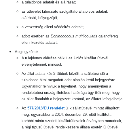
a tulajdonos adatait és aláírását;
az útlevelet kibocsátó szolgáltató állatorvos adatait,
aláírását, bélyegzőjét;
a veszettség elleni védőoltás adatait;
adott esetben az
Echinococcus multilocularis
galandféreg
elleni kezelés adatait.
Megjegyzések:
A tulajdonos aláírása nélkül az Uniós kisállat útlevél
érvénytelennek minősül.
Az állat adatai közül többek között a születési idő a
tulajdonos által megadott adat alapján kerül bejegyzésre.
Ugyanakkor felhívjuk a figyelmet, hogy amennyiben a
rendeletetési ország illetékes hatósága úgy ítéli meg, hogy
az állat fiatalabb a bejegyzett koránál, az állatot lefoglalhatja.
Az
577/2013/EU rendelet
új kisállatútlevél mintát állapított
meg, ugyanakkor a 2014. december 29. előtt kiállított,
korábbi minta szerinti kisállatútlevelek érvényben maradnak;
a régi típusú útlevél rendelkezésre állása esetén új útlevél