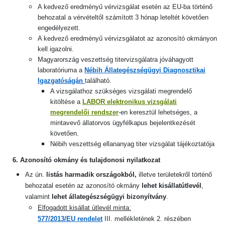
A kedvező eredményű vérvizsgálat esetén az EU-ba történő
behozatal a vérvételtől számított 3 hónap leteltét követően
engedélyezett.
A kedvező eredményű vérvizsgálatot az azonosító okmányon
kell igazolni.
Magyarország veszettség titervizsgálatra jóváhagyott
laboratóriuma a
Nébih Állategészségügyi Diagnosztikai
Igazgatóságán
található.
A vizsgálathoz szükséges vizsgálati megrendelő
kitöltése a
LABOR elektronikus vizsgálati
megrendelői rendszer
-en keresztül lehetséges, a
mintavevő állatorvos ügyfélkapus bejelentkezését
követően
.
Nébih veszettség ellananyag titer vizsgálat tájékoztatója
6. Azonosító okmány és tulajdonosi nyilatkozat
Az ún.
listás
harmadik országokból,
illetve területekről történő
behozatal esetén az azonosító okmány
lehet kisállatútlevél
,
valamint
lehet állategészségügyi bizonyítvány
.
Elfogadott kisállat útlevél minta:
577/2013/EU rendelet
III. mellékletének 2. részében