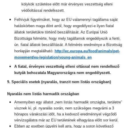
kölykök születése előtt már érvényes veszettség elleni
védőoltással rendelkezett.
Felhívjuk figyelmüket, hogy az EU valamennyi tagállama saját
hatáskörben maga dönt arról, hogy engedélyezi-e ilyen fiatal
állatok területükre történő beszállítását. Az Európai Unió
Bizottsága felmérte, hogy mely tagállamok engedélyezik a fenti,
ún. fiatal állatok beszállítását. A felmérés eredménye a Bizottság
honlapján megtalálható:
http://ec.europa.eu/food/animals/pet-
movement/eu-legislation/young-animals_en
A fiatal, érvényes veszettség elleni oltással nem rendelkező
kutyák behozatala Magyarországra nem engedélyezett.
9. Speciális esetek (nyaralás, tranzit nem listás országban)
Nyaralás nem listás harmadik országban
Amennyiben egy állatot „nem listás harmadik országba, területre”
visznek ki, pl. nyaralás során, nem szükséges megvárni a 3
hónapos várakozási időt, ha a kedvező eredménnyel végződő
vérvizsgálatra már az EU területének elhagyása előtt sor kerül.
Ebben az esetben ügyelni kell arra, hogy a soron következő