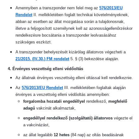
Amennyiben a transzponder nem felel meg az
576/2013/EU
Rendelet
II. mellékletében foglalt technikai követelményeknek,
abban az esetben az állat mozgatása során a tulajdonosnak,
illetve a feljogosított személynek kell az azonosságellenőrzéskor
rendelkezésre bocsátania a transzponder leolvasásához
szükséges eszközt.
A transzponder behelyezését kizárólag állatorvos végezheti a
21/2015. (IV.30.) FM rendelet
5. § (3) bekezdése alapján.
4. Érvényes veszettség elleni védőoltás
Az állatnak érvényes veszettség elleni oltással kell rendelkeznie.
Az
576/2013/EU Rendelet
III. mellékletében foglaltak alapján
érvényes a veszettség elleni védőoltás amennyiben:
forgalomba hozatali engedéllyel
rendelkező,
megfelelő
adagú
vakcinát alkalmaztak,
engedéllyel rendelkező (szolgáltató) állatorvos
végezte el
a vakcinázást,
az állat legalább
12 hetes
(84 nap) az oltás beadásának