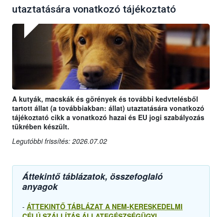
utaztatására vonatkozó tájékoztató
A kutyák, macskák és görények és további kedvtelésből
tartott állat (a továbbiakban: állat) utaztatására vonatkozó
tájékoztató cikk a vonatkozó hazai és EU jogi szabályozás
tükrében készült.
Legutóbbi frissítés: 2026.07.02
Áttekintő táblázatok, összefoglaló
anyagok
-
ÁTTEKINTŐ TÁBLÁZAT A NEM-KERESKEDELMI
CÉLÚ SZÁLLÍTÁS ÁLLATEGÉSZSÉGÜGYI