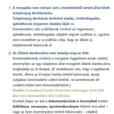
A mozgatás nem irányul sem a kedvtelésből tartott állat feletti
tulajdonjog átruházására.
Tulajdonjog átruházás történhet eladás, örökbefogadás,
ajándékozás (ingyenes átadás) útján is.
Kereskedelmi célú szállításnak minősül az ingyenesen,
ajándékozás, örökbefogadás céljából végzett szállítás is, ugyanis
ezen esetekben az a szállítás célja, hogy az állatot új
tulajdonosnál helyezzék el.
Az állatok darabszáma nem haladja meg az ötöt.
Kereskedelminek minősül a mozgatás függetlenül annak céljától,
amennyiben az egy tulajdonos által mozgatott állatok darabszáma
meghaladja az öt darabot.
(E rendelkezés oka, hogy a tagállamok
közötti, illetve az Európai Unióba történő behozatalt, amely
valójában kereskedelmi célból történik, ne tüntethessék fel
csalárd módon nem kereskedelmiként.)
Kivétel:
A következő kivétel értelmében lehetséges ötnél több
állat nem-kereskedelmi célú szállítása:
Kivételt képez ez alól a
dokumentációval is bizonyított
módon
kiállításon, versenyen, sportrendezvényen
történő részvétel –
vagy az ilyen eseményekre történő felkészülés – céljából