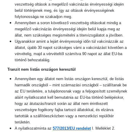
veszettség oltások a megelőző vakcinázás érvényességi idején
belül történjenek meg, és így az oltások érvényességének
folytonossága ne szakadjon meg.
Amennyiben a soron következő veszettség oltásokat mindig a
megelőző vakcinázás érvényességi idején belül kapja meg az
állat, nem szükséges megismételni a titervizsgálatot a jövőben.
Ugyanakkor amint a lejárt érvényességi időn túl vakcinázzák az
állatot, újabb 30 napot szükséges várni a vakcinázást követően a
vérvételig, majd a vérvételtől számítva 90 napot az állat EU-ba
történő behozataláig.
Tranzit nem listás országon keresztül
Amennyiben egy állatot nem listás országon keresztül, de listás
harmadik országból – mint származási országból – szállítanak be
az EU területére, a tulajdonosnak vagy a feljogosított személynek
aláírt nyilatkozatot kell bemutatnia az EU-ba történő belépéskor,
hogy az átutazás/tranzit során az állat nem érintkezett
veszettségre fogékony fajba tartozó állatokkal, és elzárva
tartották a szállítóeszközben vagy a nemzetközi repülőtér
területén.
A nyilatkozatminta az
577/2013/EU rendelet
I. Melléklet 2.