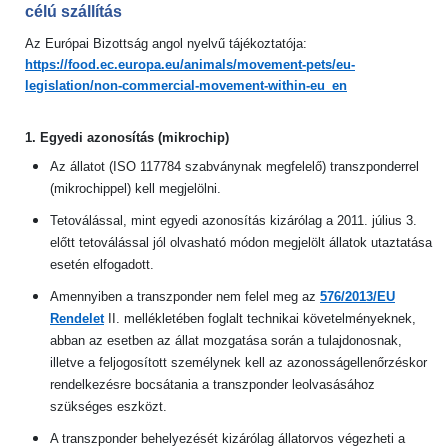
célú szállítás
Az Európai Bizottság angol nyelvű tájékoztatója:
https://food.ec.europa.eu/animals/movement-pets/eu-
legislation/non-commercial-movement-within-eu_en
1. Egyedi azonosítás (mikrochip)
Az állatot (ISO 117784 szabványnak megfelelő) transzponderrel
(mikrochippel) kell megjelölni.
Tetoválással, mint egyedi azonosítás kizárólag a 2011. július 3.
előtt tetoválással jól olvasható módon megjelölt állatok utaztatása
esetén elfogadott.
Amennyiben a transzponder nem felel meg az
576/2013/EU
Rendelet
II. mellékletében foglalt technikai követelményeknek,
abban az esetben az állat mozgatása során a tulajdonosnak,
illetve a feljogosított személynek kell az azonosságellenőrzéskor
rendelkezésre bocsátania a transzponder leolvasásához
szükséges eszközt.
A transzponder behelyezését kizárólag állatorvos végezheti a