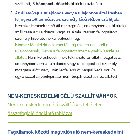
szállított,
6 hónapnál idősebb
állatok utaztatása.
Az állato(ka)t a tulajdonos vagy a tulajdonos által írásban
feljogosított természetes személy kíséretében szállítják.
Kereskedelminek minősül a mozgatás, amennyiben az állat(ok)
szállítása a tulajdonos, vagy az általa írásban feljogosított
személy kísérete nélkül valósul meg.
Kivétel:
Megfelelő dokumentáltság esetén nem kell a
tulajdonosnak, illetve a feljogosított személynek kísérnie az
állatot.
Nem-kereskedelminek tekinthető az állat mozgatása,
amennyiben arra a tulajdonos vagy a feljogosított személy
mozgása előtt vagy után legfeljebb öt nappal kerül sor. (pl.
ugyanazzal a repülőjárattal nem tudják utaztatni az állatot)
NEM-KERESKEDELMI CÉLÚ SZÁLLÍTMÁNYOK
Nem-kereskedelmi célú szállítások feltételeit
összefoglaló áttekintő táblázat
Tagállamok között megvalósuló nem-kereskedelmi