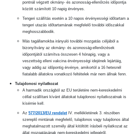
pontnál végzett okmány- és azonosság-ellenőrzés időpontja
között számított 10 napig érvényes.
Tengeri szállítás esetén a 10 napos érvényességi időtartam a
tengeri utazás időtartamának megfelelő további időszakkal
meghosszabbodik.
Más tagállamokba irányuló további mozgatás céljából a
bizonyítvány az okmány- és azonosság-ellenőrzések
időpontjától számítva összesen 4 hónapig, vagy a
veszettség elleni vakcina érvényességi idejének lejártáig,
vagy addig az időpontig érvénye, amikortól a 16 hetesnél
fiatalabb állatokra vonatkozó feltételek már nem állnak fenn.
Tulajdonosi nyilatkozat
A harmadik országból az EU területére nem-kereskedelmi
céllal szállítani kívánt állatokat tulajdonosi nyilatkozatnak is
kísérnie kell.
Az
577/2013/EU rendelet
IV. mellékletének 3. részében
szereplő mintának megfelelő, tulajdonos vagy tulajdonos által
meghatalmazott személy által kitöltött írásbeli nyilatkozat az
állat mozgatásának nem-kereskedelmi jellegéről.