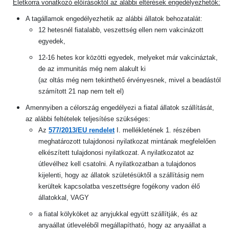
Életkorra vonatkozó előírásoktól az alábbi eltérések engedélyezhetők:
A tagállamok engedélyezhetik az alábbi állatok behozatalát:
12 hetesnél fiatalabb, veszettség ellen nem vakcinázott
egyedek,
12-16 hetes kor közötti egyedek, melyeket már vakcináztak,
de az immunitás még nem alakult ki
(az oltás még nem tekinthető érvényesnek, mivel a beadástól
számított 21 nap nem telt el)
Amennyiben a célország engedélyezi a fiatal állatok szállítását,
az alábbi feltételek teljesítése szükséges:
Az
577/2013/EU rendelet
I. mellékletének 1. részében
meghatározott tulajdonosi nyilatkozat mintának megfelelően
elkészített tulajdonosi nyilatkozat. A nyilatkozatot az
útlevélhez kell csatolni. A nyilatkozatban a tulajdonos
kijelenti, hogy az állatok születésüktől a szállításig nem
kerültek kapcsolatba veszettségre fogékony vadon élő
állatokkal, VAGY
a fiatal kölyköket az anyjukkal együtt szállítják, és az
anyaállat útleveléből megállapítható, hogy az anyaállat a