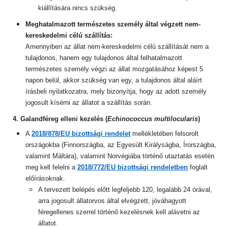
kiállítására nincs szükség.
Meghatalmazott természetes személy által végzett nem-
kereskedelmi célú szállítás:
Amennyiben az állat nem-kereskedelmi célú szállítását nem a
tulajdonos, hanem egy tulajdonos által felhatalmazott
természetes személy végzi az állat mozgatásához képest 5
napon belül, akkor szükség van egy, a tulajdonos
által aláírt
írásbeli nyilatkozatra, mely bizonyítja, hogy az adott személy
jogosult kísérni az állatot a szállítás során.
4. Galandféreg elleni kezelés (
Echinococcus multilocularis
)
A
2018/878/EU bizottsági rendelet
mellékletében felsorolt
országokba (Finnországba, az Egyesült Királyságba, Írországba,
valamint Máltára), valamint Norvégiába történő utaztatás esetén
meg kell felelni a
2018/772/EU bizottsági rendeletben
foglalt
előírásoknak.
A tervezett belépés előtt legfeljebb 120, legalább 24 órával,
arra jogosult állatorvos által elvégzett, jóváhagyott
féregellenes szerrel történő kezelésnek kell alávetni az
állatot.