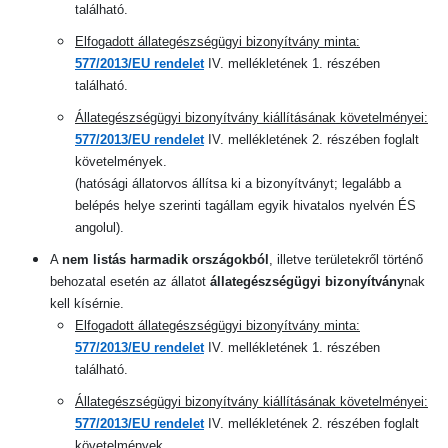
található.
Elfogadott állategészségügyi bizonyítvány minta:
577/2013/EU rendelet
IV. mellékletének 1. részében
található.
Állategészségügyi bizonyítvány kiállításának követelményei:
577/2013/EU rendelet
IV. mellékletének 2. részében foglalt
követelmények.
(hatósági állatorvos állítsa ki a bizonyítványt; legalább a
belépés helye szerinti tagállam egyik hivatalos nyelvén ÉS
angolul).
A
nem listás harmadik országokból
, illetve területekről történő
behozatal esetén az állatot
állategészségügyi bizonyítvány
nak
kell kísérnie
.
Elfogadott állategészségügyi bizonyítvány minta:
577/2013/EU rendelet
IV.
mellékletének 1. részében
található.
Állategészségügyi bizonyítvány kiállításának követelményei:
577/2013/EU rendelet
IV. mellékletének 2. részében foglalt
követelmények.