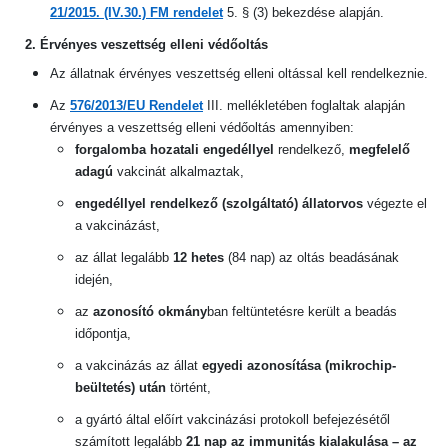
21/2015. (IV.30.) FM rendelet
5. § (3) bekezdése alapján.
2. Érvényes veszettség elleni védőoltás
Az állatnak érvényes veszettség elleni oltással kell rendelkeznie.
Az
576/2013/EU Rendelet
III. mellékletében foglaltak alapján
érvényes a veszettség elleni védőoltás amennyiben:
forgalomba hozatali engedéllyel
rendelkező,
megfelelő
adagú
vakcinát alkalmaztak,
engedéllyel rendelkező (szolgáltató) állatorvos
végezte el
a vakcinázást,
az állat legalább
12 hetes
(84 nap) az oltás beadásának
idején,
az
azonosító okmány
ban feltüntetésre került a beadás
időpontja,
a vakcinázás az állat
egyedi azonosítása (mikrochip-
beültetés) után
történt,
a gyártó által előírt vakcinázási protokoll befejezésétől
számított legalább
21 nap az immunitás kialakulása – az