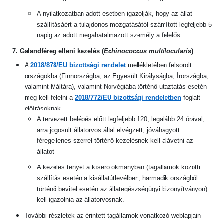
A nyilatkozatban adott esetben igazolják, hogy az állat
szállításáért a tulajdonos mozgatásától számított legfeljebb 5
napig az adott megahatalmazott személy a felelős.
7. Galandféreg elleni kezelés (
Echinococcus multilocularis
)
A
2018/878/EU bizottsági rendelet
mellékletében felsorolt
országokba (Finnországba, az Egyesült Királyságba, Írországba,
valamint Máltára), valamint Norvégiába történő utaztatás esetén
meg kell felelni a
2018/772/EU bizottsági rendeletben
foglalt
előírásoknak.
A tervezett belépés előtt legfeljebb 120, legalább 24 órával,
arra jogosult állatorvos által elvégzett, jóváhagyott
féregellenes szerrel történő kezelésnek kell alávetni az
állatot.
A kezelés tényét a kísérő okmányban (tagállamok közötti
szállítás esetén a kisállatútlevélben, harmadik országból
történő bevitel esetén az állategészségügyi bizonyítványon)
kell igazolnia az állatorvosnak.
További részletek az érintett tagállamok vonatkozó weblapjain