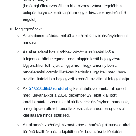
(hatósági állatorvos állítsa ki a bizonyítványt; legalább a
belépés helye szerinti tagállam egyik hivatalos nyelvén ÉS
angolul).
Megjegyzések:
A tulajdonos aláírása nélkül a kisállat útlevél érvénytelennek
minősül.
Az állat adatai közül többek között a születési idő a
tulajdonos által megadott adat alapján kerül bejegyzésre.
Ugyanakkor felhívjuk a figyelmet, hogy amennyiben a
rendeletetési ország illetékes hatósága úgy ítéli meg, hogy
az állat fiatalabb a bejegyzett koránál, az állatot lefoglalhatja.
Az
577/2013/EU rendelet
új kisállatútlevél mintát állapított
meg, ugyanakkor a 2014. december 29. előtt kiállított,
korábbi minta szerinti kisállatútlevelek érvényben maradnak;
a régi típusú útlevél rendelkezésre állása esetén új útlevél
kiállítására nincs szükség.
Az állategészségügyi bizonyítvány a hatósági állatorvos által
történő kiállítása és a kijelölt uniós beutazási beléptetési