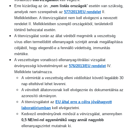
Erre kizárólag az ún. „
nem listás országok
” esetén van szükség,
amelyek nem szerepelnek az
577/2013/EU rendelet
II.
Mellékletében. A titervizsgálatot nem kell elvégezni a nevezett
rendelet II. Mellékletében szereplő országokból, területekről
történő behozatal esetén.
A titervizsgálat során az állat véréből megmérik a veszettség
vírus ellen termelődött ellenanyagok szintjét annak megállapítása
céljából, hogy elegendő-e a fennálló védettség, immunitás
mértéke.
A veszettségre vonatkozó ellenanyag-titrálási vizsgálat
érvényességi követelményeit az
576/2013/EU rendelet
IV.
Melléklete tartalmazza.
A vérmintát a veszettség elleni védőoltást követő legalább 30
nap elteltével lehet levenni.
A vérvételt állatorvosnak kell elvégeznie és dokumentálnia az
azonosító okmányon.
A titervizsgálatot az
EU által erre a célra jóváhagyott
laboratóriumban
kell elvégeztetni.
Kedvező eredményűnek minősül a vérvizsgálat, amennyiben
0,5 NE/ml-rel egyenértékű vagy annál nagyobb
ellenanyagszintet mutatnak ki.