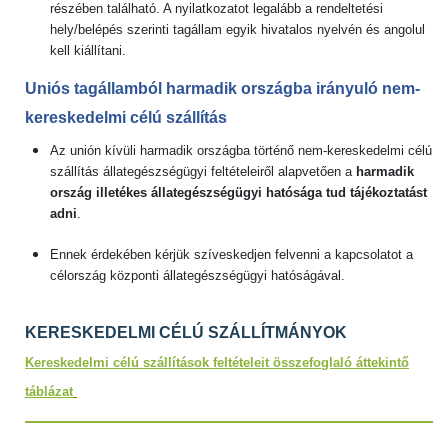
részében található. A nyilatkozatot legalább a rendeltetési
hely/belépés szerinti tagállam egyik hivatalos nyelvén és angolul
kell kiállítani.
Uniós tagállamból harmadik országba irányuló nem-
kereskedelmi célú szállítás
Az unión kívüli harmadik országba történő nem-kereskedelmi célú
szállítás állategészségügyi feltételeiről alapvetően a
harmadik
ország illetékes állategészségügyi hatósága tud tájékoztatást
adni
.
Ennek érdekében kérjük szíveskedjen felvenni a kapcsolatot a
célország központi állategészségügyi hatóságával.
KERESKEDELMI CÉLÚ SZÁLLÍTMÁNYOK
Kereskedelmi célú szállítások feltételeit összefoglaló áttekintő
táblázat