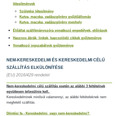
létesítmények
Születési létesítmény
Kutya, macska, vadászgörény gyűjtőállomás
Kutya, macska, vadászgörény menhely
Élőállat szállítmányozóra vonatkozó engedélyek, előírások
Hasznos ábrák, linkek, kapcsolódó cikkek gyűjteménye
Vonatkozó jogszabályok gyűjteménye
NEM-KERESKEDELMI ÉS KERESKEDELMI CÉLÚ
SZÁLLÍTÁS ELKÜLÖNÍTÉSE
(EU) 2016/429 rendelet
Nem-kereskedelmi célú szállítás esetén az alábbi 3 feltételnek
együttesen teljesülnie kell.
Kereskedelminek minősül valamennyi, az alábbi feltételeknek nem
megfelelő szállítás.
Döntési fa
- Kereskedelmi, vagy nem-kereskedelmi?