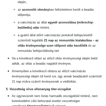
idején,
az
azonosító okmány
ban feltüntetésre került a beadás
időpontja,
a vakcinázás az állat
egyedi azonosítása (mikrochip-
beültetés) után
történt,
a gyártó által előírt vakcinázási protokoll befejezésétől
számított legalább
21 nap az immunitás kialakulása – az
oltás érvényessége ezen időpont után kezdődik
és az
immunitás befejeződéséig tart.
Ha a következő oltást az előző oltás érvényességi idején belül
adták, az oltás a beadás napjától érvényes.
Amennyiben a következő oltásra az előző vakcinázás
érvényességi idején túl kerül sor, úgy annak beadásától számított
21 nap múlva számít érvényesnek a védőoltás.
5. Veszettség vírus ellenanyag titer-vizsgálat
Az úgynevezett nem listás harmadik országokból történő, nem
kereskedelmi célú behozatal esetén veszettségre
vonatkozó
titervizsgálatot
kell végezni.