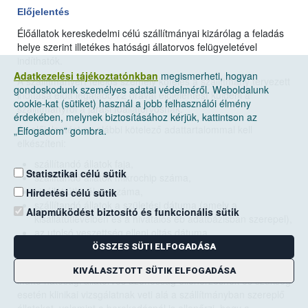
Előjelentés
Élőállatok kereskedelmi célú szállítmányai kizárólag a feladás
helye szerint illetékes hatósági állatorvos felügyeletével
indíthatók.
Adatkezelési tájékoztatónkban
megismerheti, hogyan
A szállítmányért felelős személy köteles a szállítmány tervezett
gondoskodunk személyes adatai védelméről. Weboldalunk
indítása előtt legalább 72 órával előjelentést küldeni a
cookie-kat (sütiket) használ a jobb felhasználói élmény
szállítmányról a járási főállatorvosnak.
érdekében, melynek biztosításához kérjük, kattintson az
Az előjelentést az alábbi kötelező adattartalommal kell
„Elfogadom” gombra.
elkészíteni:
szállítandó állatok faja,
Statisztikai célú sütik
szállítandó állatok mikrochip száma,
kisállat útlevél sorszáma,
Hirdetési célú sütik
szállítandó állatok a születési dátuma (amely a
Alapműködést biztosító és funkcionális sütik
kisállatútlevélben és a hivatalos eb adatbázisban szerepel),
az utolsó veszettség elleni oltás dátuma,
a tenyésztő FELIR azonosítója.
ÖSSZES SÜTI ELFOGADÁSA
A szállítmány indítását megelőző 48 órán belül a szállítmányt
KIVÁLASZTOTT SÜTIK ELFOGADÁSA
indító hatósági állatorvos azonosság ellenőrzésnek és szükség
esetén klinikai vizsgálatnak veti alá a szállítmányban szereplő
állatokat, valamint a berakodásnál is ellenőrzi, hogy a