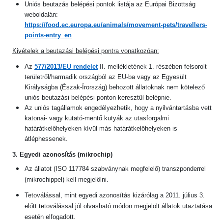
Uniós beutazás belépési pontok listája az Európai Bizottság
weboldalán:
https://food.ec.europa.eu/animals/movement-pets/travellers-
points-entry_en
Kivételek a beutazási belépési pontra vonatkozóan:
Az
577/2013/EU rendelet
II. mellékletének 1. részében felsorolt
területről/harmadik országból az EU-ba vagy az Egyesült
Királyságba (Észak-Írország) behozott állatoknak nem kötelező
uniós beutazási belépési ponton keresztül belépnie.
Az uniós tagállamok engedélyezhetik, hogy a nyilvántartásba vett
katonai- vagy kutató-mentő kutyák az utasforgalmi
határátkelőhelyeken kívül más határátkelőhelyeken is
átléphessenek.
3. Egyedi azonosítás (mikrochip)
Az állatot (ISO 117784 szabványnak megfelelő) transzponderrel
(mikrochippel) kell megjelölni.
Tetoválással, mint egyedi azonosítás kizárólag a 2011. július 3.
előtt tetoválással jól olvasható módon megjelölt állatok utaztatása
esetén elfogadott.