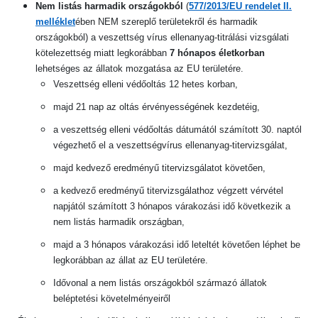
Nem listás harmadik országokból
(
577/2013/EU rendelet II.
melléklet
ében NEM szereplő területekről és harmadik
országokból) a veszettség vírus ellenanyag-titrálási vizsgálati
kötelezettség miatt legkorábban
7 hónapos életkorban
lehetséges az állatok mozgatása az EU területére.
Veszettség elleni védőoltás 12 hetes korban,
majd 21 nap az oltás érvényességének kezdetéig,
a veszettség elleni védőoltás dátumától számított 30. naptól
végezhető el a veszettségvírus ellenanyag-titervizsgálat,
majd kedvező eredményű titervizsgálatot követően,
a kedvező eredményű titervizsgálathoz végzett vérvétel
napjától számított 3 hónapos várakozási idő következik a
nem listás harmadik országban,
majd a 3 hónapos várakozási idő leteltét követően léphet be
legkorábban az állat az EU területére.
Idővonal a nem listás országokból származó állatok
beléptetési követelményeiről