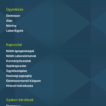
Ügyintézés
Élelmiszer
Állat
Növény
Labor/Egyéb
Kapcsolat
Nébih Igazgatóságok
Nébih Laboratóriumok
Kormányhivatalok
Sajtókapcsolat
Ügyfélszolgálat
Hatósági jogsegély
Élelmiszermentő Központ
Hírlevél feliratkozás
Gyakori kérdések
Élelmiszer