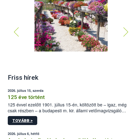
A balkonnövények változatossága a Keresztúri
Friss hírek
Kertészetben, 2014 nyarán
2026. július 15, szerda
125 éve történt
125 évvel ezelőtt 1901. július 15-én, költözött be – igaz, még
csak részben – a budapesti m. kir. állami vetőmagvizsgáló
állomás a Kis Rókus utca 15. szám alatti, Czigler Győző által
TOVÁBB >
tervezett új épületébe.
2026. július 6, hétfő