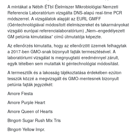
A mintákat a Nébih ÉTbI Élelmiszer Mikrobiológiai Nemzeti
Referencia Laboratórium vizsgálta DNS-alapú real-time PCR
módszerrel. A vizsgálatok alapját az EURL GMFF
(Géntechnológiával módosított élelmiszereket és takarmányokat
vizsgáló európai referencialaboratórium) „Nem–engedélyezett
GM petúnia kimutatása” című útmutatója képezte.
Az ellenőrzés kimutatta, hogy az ellenőrzött üzemek felhagytak
a 2017-ben GMO-snak bizonyult fajták termesztésével. A
laboratóriumi vizsgálat is megnyugtató eredménnyel zárult,
egyik tételben sem mutattak ki géntechnológiai módosítást.
A termesztők és a lakosság tájékoztatása érdekében ezúton
tesszük közzé a megvizsgált és GMO-mentesnek bizonyult
petúnia fajták jegyzékét:
Amore Fiesta
Amore Purple Heart
Amore Queen of Hearts
Bingo® Sugar Rush Mix Tris
Bingo® Yellow Impr.