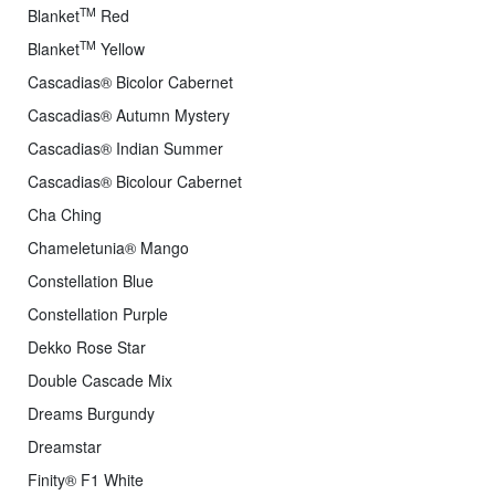
TM
Blanket
Red
TM
Blanket
Yellow
Cascadias® Bicolor Cabernet
Cascadias® Autumn Mystery
Cascadias® Indian Summer
Cascadias® Bicolour Cabernet
Cha Ching
Chameletunia® Mango
Constellation Blue
Constellation Purple
Dekko Rose Star
Double Cascade Mix
Dreams Burgundy
Dreamstar
Finity® F1 White