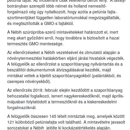
petúnia fajtát. Az incidensre csak véletlenül derült fény. A tavalyi
botrányban szereplő több német és holland nemesítő-
forgalmazó cég úgy nyilatkozott, hogy azóta a petúnia fajta-
szortimentjüket független laboratóriumokkal megvizsgáltatták,
és megtisztították a GMO-s fajtáktól.
A Nébih szúrópróba-szerű mintavételeket határozott el, mert
meg akart győződni arról, hogy továbbra is biztosított a hazai
termesztés GMO mentessége.
Az ellenőrzéseket a Nébih vezetésével és útmutatói alapján a
növénytermesztési hatáskörben eljáró járási hivatalok végezték.
A felügyelők az ellenőrzést a szaporítóanyag nyilvántartás és a
beszállítói dokumentumok átvizsgálásával kezdték, majd
mintákat vettek a kijelölt szaporítóanyagokból (palántákból, és
cserepes növényekből).
Az ellenőrzés 2018. február elején kezdődött a szaporítóanyag
behozatallal foglalkozó, ismert nagykereskedőknél, majd április-
májusban folytatódott a termesztőknél és a kiskereskedelmi
forgalmazóknál.
A felügyelők összesen 145 tételt mintáztak meg, amelyek között
121 különböző petúniafajta volt található. A mintavételre javasolt
sorozatokat a Nébih jelölte ki kockázatértékelés alapján.