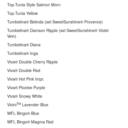
Top-Tunia Style Salmon Morn
Top-Tunia Yellow
Tumbelina® Belinda (sel SweetSunshine® Provence)
Tumbelina® Damson Ripple (sel SweetSunshine® Violet
Vein)
Tumbelina® Diana
Tumbelina® Inga
Viva® Double Cherry Ripple
Viva® Double Red
Viva® Hot Pink Impr.
Viva® Picotee Purple
Viva® Snowy White
TM
Vivini
Lavender Blue
WFL Bingo® Blue
WFL Bingo® Magma Red