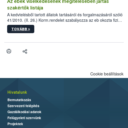
Az ebek viselkedésének megítélésében jártas
szakértők listája
A kedvtelésből tartott állatok tartásáról és forgalmazásáról szóló
41/2010. (II. 26.) Korm.rendelet szabályozza az eb okozta fizikai
sérülés, illetve ennek veszélye keletkezésekor felmerülő
TOVÁBB >
hatósági feladatokat, valamint a veszélyes eb tartását és annak
engedélyezését. Ezen eljárások során szükség esetén be kell
vonni az ebek viselkedésének megítélésében jártas szakértőt.
Cookie beállítások
Hivatalunk
Bemutatkozás
Szervezeti felépítés
Gazdálkodási adatok
Felügyeleti szervünk
Projektek