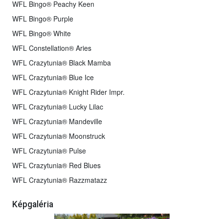
WFL Bingo® Peachy Keen
WFL Bingo® Purple
WFL Bingo® White
WFL Constellation® Aries
WFL Crazytunia® Black Mamba
WFL Crazytunia® Blue Ice
WFL Crazytunia® Knight Rider Impr.
WFL Crazytunia® Lucky Lilac
WFL Crazytunia® Mandeville
WFL Crazytunia® Moonstruck
WFL Crazytunia® Pulse
WFL Crazytunia® Red Blues
WFL Crazytunia® Razzmatazz
Képgaléria