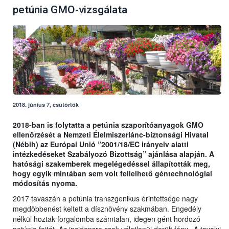
petúnia GMO-vizsgálata
2018. június 7, csütörtök
2018-ban is folytatta a petúnia szaporítóanyagok GMO
ellenőrzését a Nemzeti Élelmiszerlánc-biztonsági Hivatal
(Nébih) az Európai Unió
”2001/18/EC irányelv alatti
intézkedéseket Szabályozó Bizottság”
ajánlása alapján. A
hatósági szakemberek megelégedéssel állapították meg,
hogy egyik mintában sem volt fellelhető géntechnológiai
módosítás nyoma.
2017 tavaszán a petúnia transzgenikus érintettsége nagy
megdöbbenést keltett a dísznövény szakmában. Engedély
nélkül hoztak forgalomba számtalan, idegen gént hordozó