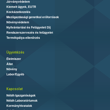
Járványvédelem
Kiemelt ügyek, EUTR
Kockázatkezelés
Mezőgazdasági genetikai erőforrások
Növényvédelem
Nyilvántartási és Felügyeleti Díj
Rendszerszervezés és felügyelet
Termékpálya-ellenőrzés
Ügyintézés
Élelmiszer
Állat
Növény
Labor/Egyéb
Kapcsolat
Nébih Igazgatóságok
Nébih Laboratóriumok
Kormányhivatalok