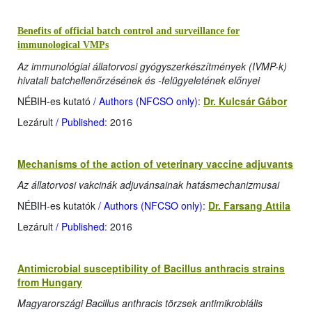
Benefits of official batch control and surveillance for
immunological VMPs
Az immunológiai állatorvosi gyógyszerkészítmények (IVMP-k)
hivatali batchellenőrzésének és -felügyeletének előnyei
NÉBIH-es kutató
/ Authors (NFCSO only)
:
Dr. Kulcsár Gábor
Lezárult
/ Published
: 2016
Mechanisms of the action of veterinary vaccine adjuvants
Az állatorvosi vakcinák adjuvánsainak hatásmechanizmusai
NÉBIH-es kutatók
/ Authors (NFCSO only)
:
Dr. Farsang Attila
Lezárult
/ Published
: 2016
Antimicrobial susceptibility of Bacillus anthracis strains
from Hungary
Magyarországi Bacillus anthracis törzsek antimikrobiális