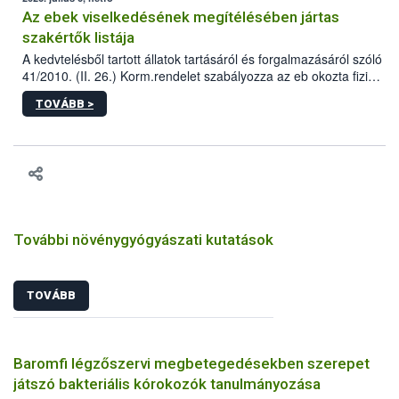
Az ebek viselkedésének megítélésében jártas
szakértők listája
A kedvtelésből tartott állatok tartásáról és forgalmazásáról szóló
41/2010. (II. 26.) Korm.rendelet szabályozza az eb okozta fizikai
sérülés, illetve ennek veszélye keletkezésekor felmerülő
TOVÁBB >
hatósági feladatokat, valamint a veszélyes eb tartását és annak
engedélyezését. Ezen eljárások során szükség esetén be kell
vonni az ebek viselkedésének megítélésében jártas szakértőt.
További növénygyógyászati kutatások
TOVÁBB
Baromfi légzőszervi megbetegedésekben szerepet
játszó bakteriális kórokozók tanulmányozása