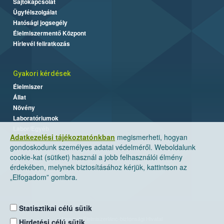
Sajtókapcsolat
Ügyfélszolgálat
Hatósági jogsegély
Élelmiszermentő Központ
Hírlevél feliratkozás
Gyakori kérdések
Élelmiszer
Állat
Növény
Laboratóriumok
Labor/Egyéb
Adatkezelési tájékoztatónkban
megismerheti, hogyan
gondoskodunk személyes adatai védelméről. Weboldalunk
cookie-kat (sütiket) használ a jobb felhasználói élmény
érdekében, melynek biztosításához kérjük, kattintson az
„Elfogadom” gombra.
Statisztikai célú sütik
Nemzeti Élelmiszerlánc-biztonsági Hivatal
Hirdetési célú sütik