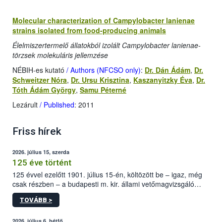
Molecular characterization of Campylobacter lanienae
strains isolated from food-producing animals
Élelmiszertermelő állatokból izolált Campylobacter lanienae-
törzsek molekuláris jellemzése
NÉBIH-es kutató
/ Authors (NFCSO only)
:
Dr. Dán Ádám
,
Dr.
Schweitzer Nóra
,
Dr. Ursu Krisztina
,
Kaszanyitzky Éva
,
Dr.
Tóth Ádám György
,
Samu Péterné
Lezárult
/ Published
: 2011
Friss hírek
2026. július 15, szerda
125 éve történt
125 évvel ezelőtt 1901. július 15-én, költözött be – igaz, még
csak részben – a budapesti m. kir. állami vetőmagvizsgáló
állomás a Kis Rókus utca 15. szám alatti, Czigler Győző által
TOVÁBB >
tervezett új épületébe.
2026. július 6, hétfő