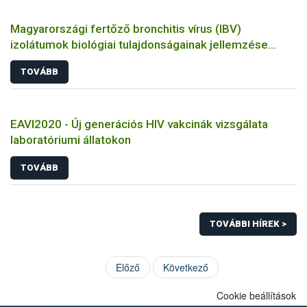
Magyarországi fertőző bronchitis vírus (IBV)
izolátumok biológiai tulajdonságainak jellemzése
állatkísérletes és molekuláris biológiai eszközökkel
TOVÁBB
EAVI2020 - Új generációs HIV vakcinák vizsgálata
laboratóriumi állatokon
TOVÁBB
TOVÁBBI HÍREK >
Előző
Következő
Cookie beállítások