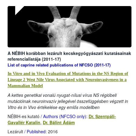
A NÉBIH korábban lezárult kecskegyógyászati kutatásainak
referenc
ialistája
(2011-17)
List of caprine related publications of
NFCSO
(2011-17)
In Vitro and in Vivo Evaluation of Mutations in the NS Region of
Lineage 2 West Nile Virus Associated with Neuroinvasiveness in a
Mammalian Model
A kettes genetikai vonalú nyugat-nílusi vírus NS régióbeli
mutációinak neuroinvazív jellegével összefüggésben végzett in
Vitro és in Vivo értékelése egy emlős modellben
NÉBIH-es kutató
/ Authors (NFCSO only)
:
Dr. Szentpáli-
Gavallér Katalin
,
Dr. Bálint Ádám
Lezárult
/ Published
: 2016