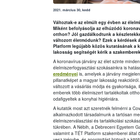
2021. március 30, kedd
Változtak-e az elmúlt egy évben az élelm
Miként befolyásolja az elhúzódó koronav
otthon? Jól gazdálkodtunk a készletekke
változott életmódunk? Ezek a kérdések á
Platform legújabb közös kutatásának a 
lakosság segítségét kérik a szakemberek
A koronavírus-járvány az élet szinte minden
élelmiszerfogyasztási szokásainkra is hatáss
eredményei
is, amelyek a járvány megjelené
pillanatképet a magyar lakosság reakcióiró
változott a vásárlás módja és gyakorisága, i
emberek több élelmiszert tartalékoltak otthon
odafigyeltek a konyhai higiéniára.
A kutatók most azt szeretnék felmérni a Co
alkalmazkodott társadalmunk a tartósan meg
élelmiszerválasztási és tartalékolási szoká
tükrében. A Nébih, a Debreceni Egyetem G
valamint a TÉT Platform szakemberei által 
vesz igénybe, és anonimitást biztosít a kit