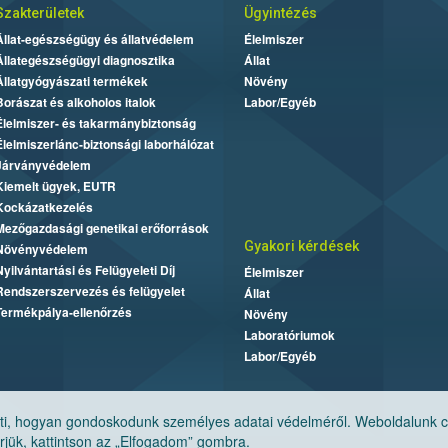
Szakterületek
Ügyintézés
Állat-egészségügy és állatvédelem
Élelmiszer
Állategészségügyi diagnosztika
Állat
Állatgyógyászati termékek
Növény
Borászat és alkoholos italok
Labor/Egyéb
Élelmiszer- és takarmánybiztonság
Élelmiszerlánc-biztonsági laborhálózat
Járványvédelem
Kiemelt ügyek, EUTR
Kockázatkezelés
Mezőgazdasági genetikai erőforrások
Gyakori kérdések
Növényvédelem
Nyilvántartási és Felügyeleti Díj
Élelmiszer
Rendszerszervezés és felügyelet
Állat
Termékpálya-ellenőrzés
Növény
Laboratóriumok
Labor/Egyéb
, hogyan gondoskodunk személyes adatai védelméről. Weboldalunk cook
jük, kattintson az „Elfogadom” gombra.