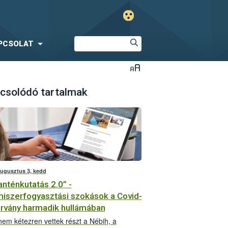
PCSOLAT
csolódó tartalmak
augusztus 3, kedd
anténkutatás 2.0” -
miszerfogyasztási szokások a Covid-
árvány harmadik hullámában
em kétezren vettek részt a Nébih, a