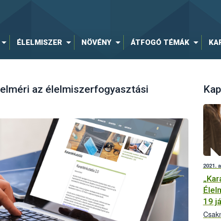
ÉLELMISZER
NÖVÉNY
ÁTFOGÓ TÉMÁK
KA
felméri az élelmiszerfogyasztási
Kap
2021. 
„Kar
Élel
19 j
Csakn