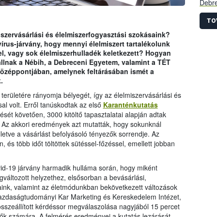
Debre
Keres
Egyes
TO
kutat
iszervásárlási és élelmiszerfogyasztási szokásaink?
kider
írus-járvány, hogy mennyi élelmiszert tartalékolunk
és ha
l, vagy sok élelmiszerhulladék keletkezett? Hogyan
élelm
llnak a Nébih, a Debreceni Egyetem, valamint a TÉT
szoká
középpontjában, amelynek feltárásában ismét a
első 
.
ugyan
elővi
 területére rányomja bélyegét, így az élelmiszervásárlási és
amely
al volt. Erről tanúskodtak az első
Karanténkutatás
sét követően, 3000 kitöltő tapasztalatai alapján adtak
l. Az akkori eredmények azt mutatták, hogy sokunknál
lletve a vásárlást befolyásoló tényezők sorrendje. Az
, és több időt töltöttek sütéssel-főzéssel, emellett jobban
vid-19 járvány harmadik hulláma során, hogy miként
változott helyzethez, elsősorban a bevásárlási,
saink, valamint az életmódunkban bekövetkezett változások
azdaságtudományi Kar Marketing és Kereskedelem Intézet,
összeállított kérdéssor megválaszolása nagyjából 15 percet
öltők számára. A felmérés eredményei a kutatás lezárását