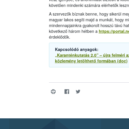
követően mindenki számára elérhetők leszn
A szervezők bíznak benne, hogy sikerül megi
magyar lakos segíti majd a munkát, hogy m
mindennapjainkra gyakorolt hosszú távú hat
következő három hétben a
https://portal.
érdeklődők.
Kapcsolódó anyagok:
„Karanténkutatás 2.0” – újra felméri 
közlemény letölthető formában (doc)