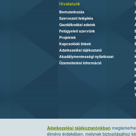
Hivatalunk
Bemutatkozás
Szervezeti felépítés
Gazdálkodási adatok
Felügyeleti szervünk
Projektek
Kapcsolódó linkek
Adatkezelési tájékoztató
Akadálymentességi nyilatkozat
Üzemeltetési információ
Adatkezelési tájékoztatónkban
megismerheti
élmény érdekében, melynek biztosításához kér