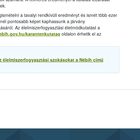
ek.
smételni a tavalyi rendkívüli eredményt és ismét több ezer
inél pontosabb képet kaphassunk a járvány
ásáról. Az élelmiszerfogyasztási életmódkutatást a
nebih.gov.hu/karantenkutatas
oldalon érhetik el az
az élelmiszerfogyasztási szokásokat a Nébih című