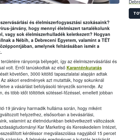
Debre
Keres
Egyes
TO
kutat
iszervásárlási és élelmiszerfogyasztási szokásaink?
kider
írus-járvány, hogy mennyi élelmiszert tartalékolunk
és ha
l, vagy sok élelmiszerhulladék keletkezett? Hogyan
élelm
llnak a Nébih, a Debreceni Egyetem, valamint a TÉT
szoká
középpontjában, amelynek feltárásában ismét a
első 
.
ugyan
elővi
 területére rányomja bélyegét, így az élelmiszervásárlási és
amely
al volt. Erről tanúskodtak az első
Karanténkutatás
sét követően, 3000 kitöltő tapasztalatai alapján adtak
l. Az akkori eredmények azt mutatták, hogy sokunknál
lletve a vásárlást befolyásoló tényezők sorrendje. Az
, és több időt töltöttek sütéssel-főzéssel, emellett jobban
vid-19 járvány harmadik hulláma során, hogy miként
változott helyzethez, elsősorban a bevásárlási,
saink, valamint az életmódunkban bekövetkezett változások
azdaságtudományi Kar Marketing és Kereskedelem Intézet,
összeállított kérdéssor megválaszolása nagyjából 15 percet
öltők számára. A felmérés eredményei a kutatás lezárását