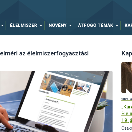
ÉLELMISZER
NÖVÉNY
ÁTFOGÓ TÉMÁK
KA
felméri az élelmiszerfogyasztási
Kap
2021. 
„Kar
Élel
19 j
Csakn