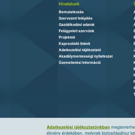
Hivatalunk
Bemutatkozás
Szervezeti felépítés
Gazdálkodási adatok
Felügyeleti szervünk
Projektek
Kapcsolódó linkek
Adatkezelési tájékoztató
Akadálymentességi nyilatkozat
Üzemeltetési információ
Adatkezelési tájékoztatónkban
megismerheti
élmény érdekében, melynek biztosításához kér