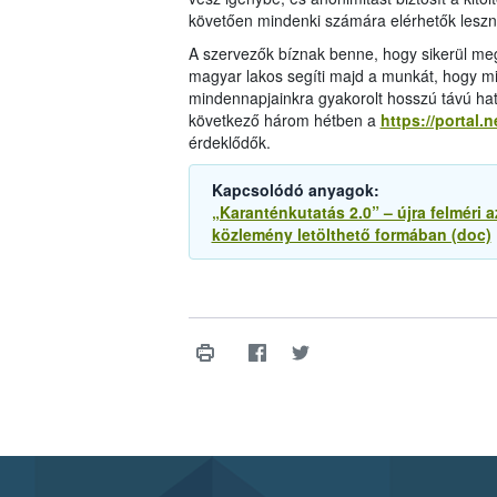
követően mindenki számára elérhetők leszn
A szervezők bíznak benne, hogy sikerül megi
magyar lakos segíti majd a munkát, hogy m
mindennapjainkra gyakorolt hosszú távú hat
következő három hétben a
https://portal.
érdeklődők.
Kapcsolódó anyagok:
„Karanténkutatás 2.0” – újra felméri 
közlemény letölthető formában (doc)