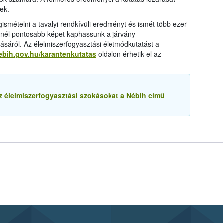
ek.
smételni a tavalyi rendkívüli eredményt és ismét több ezer
inél pontosabb képet kaphassunk a járvány
ásáról. Az élelmiszerfogyasztási életmódkutatást a
nebih.gov.hu/karantenkutatas
oldalon érhetik el az
az élelmiszerfogyasztási szokásokat a Nébih című