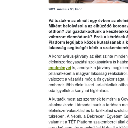
2021. március 30, kedd
Változtak-e az elmúlt egy évben az élelm
Miként befolyásolja az elhúzódó koronav
otthon? Jól gazdálkodtunk a készletekke
változott életmódunk? Ezek a kérdések á
Platform legújabb közös kutatásának a 
lakosság segítségét kérik a szakemberek
A koronavírus-járvány az élet szinte minden
élelmiszerfogyasztási szokásainkra is hatáss
eredményei
is, amelyek a járvány megjelené
pillanatképet a magyar lakosság reakcióiró
változott a vásárlás módja és gyakorisága, i
emberek több élelmiszert tartalékoltak otthon
odafigyeltek a konyhai higiéniára.
A kutatók most azt szeretnék felmérni a Co
alkalmazkodott társadalmunk a tartósan meg
élelmiszerválasztási és tartalékolási szoká
tükrében. A Nébih, a Debreceni Egyetem G
valamint a TÉT Platform szakemberei által 
vesz igénybe, és anonimitást biztosít a kit