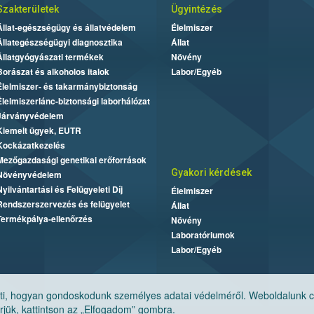
Szakterületek
Ügyintézés
Állat-egészségügy és állatvédelem
Élelmiszer
Állategészségügyi diagnosztika
Állat
Állatgyógyászati termékek
Növény
Borászat és alkoholos italok
Labor/Egyéb
Élelmiszer- és takarmánybiztonság
Élelmiszerlánc-biztonsági laborhálózat
Járványvédelem
Kiemelt ügyek, EUTR
Kockázatkezelés
Mezőgazdasági genetikai erőforrások
Gyakori kérdések
Növényvédelem
Nyilvántartási és Felügyeleti Díj
Élelmiszer
Rendszerszervezés és felügyelet
Állat
Termékpálya-ellenőrzés
Növény
Laboratóriumok
Labor/Egyéb
, hogyan gondoskodunk személyes adatai védelméről. Weboldalunk cook
jük, kattintson az „Elfogadom” gombra.