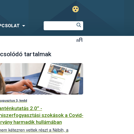
PCSOLAT
csolódó tartalmak
augusztus 3, kedd
anténkutatás 2.0” -
miszerfogyasztási szokások a Covid-
árvány harmadik hullámában
em kétezren vettek részt a Nébih, a