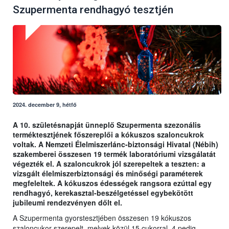
Szupermenta rendhagyó tesztjén
2024. december 9, hétfő
A 10. születésnapját ünneplő Szupermenta szezonális
terméktesztjének főszereplői a kókuszos szaloncukrok
voltak. A Nemzeti Élelmiszerlánc-biztonsági Hivatal (Nébih)
szakemberei összesen 19 termék laboratóriumi vizsgálatát
végezték el. A szaloncukrok jól szerepeltek a teszten: a
vizsgált élelmiszerbiztonsági és minőségi paraméterek
megfeleltek. A kókuszos édességek rangsora ezúttal egy
rendhagyó, kerekasztal-beszélgetéssel egybekötött
jubileumi rendezvényen dőlt el.
A Szupermenta gyorstesztjében összesen 19 kókuszos
szaloncukor szerepelt, melyek közül 15 cukorral, 4 pedig