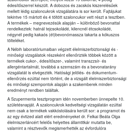
édesítőszerrel készült. A dobozos és zacskós kiszerelésűek
mellett lédig szaloncukrok vizsgálatára is sor került. Fajtájukat
tekintve 15 mártott és 4 töltött szaloncukor vett részt a tesztben.
A termékek – megnevezésük alapján – különböző bevonattal
rendelkeztek: hatnál tejcsokoládé, kilencnél étcsokoládé,
négynél pedig kakaós (ét)bevonómassza takarta a kókuszos
tölteléket.
A Nébih laboratóriumaiban végzett élelmiszerbiztonsági és -
minőségi vizsgálatok részeként ellenőrizték többek között a
termékek cukor-, édesítőszer-, valamint transzzsír- és
allergéntartalmát, továbbá a szemszám és a bevonatarány
vizsgálatát is elvégezték. Hatósági jelölés- és dokumentum-
ellenőrzés ezúttal nem történt, de a vizsgált élelmiszerbiztonsági
és minőségi szempontok alapján a szakemberek minden
eredményt rendben találtak.
A Szupermenta tesztprogram idén novemberben ünnepelte 10.
születésnapját. A szaloncukrok kedveltségi vizsgálatán ezúttal
nem csak a termékek vakkóstolására került sor: a programot és
az egy évtized alatt elért eredményeket dr. Felkai Beáta Olga
élelmiszerláncért felelős helyettes államtitkár mutatta be,
valamint a résztvevők megismerhették az évfordulóra