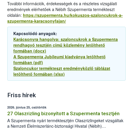
További információk, érdekességek és a részletes vizsgálati
eredmények elérhetőek a Nébih Szupermenta termékteszt
oldalán:
https://szupermenta.hu/kokuszos-szaloncukrok-a-
szupermenta-karacsonyfajan/
Kapcsolódó anyagok:
Karácsonyra hangolva: szaloncukrok a Szupermenta
rendhagyó tesztjén című közlemény letölthető
formában (docx)
A Szupermenta Jubileumi kiadványa letölthető
formában (pdf)
Szaloncukor termékteszt eredményközlő táblázat
letölthető formában (xlsx)
Friss hírek
2026. június 25, csütörtök
27 Olaszrizling bizonyított a Szupermenta tesztjén
A Szupermenta nyári terméktesztjén Olaszrizlingeket vizsgáltak
a Nemzeti Élelmiszerlánc-biztonsági Hivatal (Nébih)