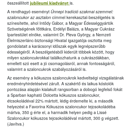
összeállított
jubileumi kiadványt
is.
A rendhagyó eseményt
Ünnepi tradíció szakmai szemmel:
szaloncukor az asztalon
címmel kerekasztal-beszélgetés is
színesítette, ahol Intődy Gábor, a Magyar Édességgyártók
Szövetségének főtitkára, Erdélyi Balázs, a Magyar Cukrász
Ipartestület elnöke, valamint Dr. Pleva György, a Nemzeti
Élelmiszerlánc-biztonsági Hivatal igazgatója osztotta meg
gondolatait a karácsonyi időszak egyik legnépszerűbb
édességéről. A beszélgetésből kiderült többek között, hogy
milyen szaloncukrokkal találkozhatunk a cukrászdákban,
emellett szó esett a jó csomagolásról, annak fontosságáról,
valamint a szaloncukrok szabályozásáról is.
Az esemény a kókuszos szaloncukrok kedveltségi vizsgálatának
eredményhirdetésével zárult. A szakértő és laikus kóstolók
pontozása alapján kialakult rangsorban a dobogó legfelső fokát
a Sparban kapható Dolcetta kókuszos szaloncukor,
étcsokoládéval 22% mártott, lédig érdemelte ki, a második
helyezést a Favorina Kókuszos szaloncukor tejcsokoládéba
mártva, 350 g érte el, a harmadik helyen pedig a Lissé
Szaloncukor kókuszos tejcsokoládéval mártott, 300 g végzett.
(Javítva.)