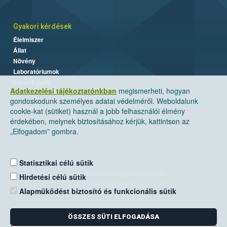
Gyakori kérdések
Élelmiszer
Állat
Növény
Laboratóriumok
Labor/Egyéb
Adatkezelési tájékoztatónkban
megismerheti, hogyan
gondoskodunk személyes adatai védelméről. Weboldalunk
cookie-kat (sütiket) használ a jobb felhasználói élmény
érdekében, melynek biztosításához kérjük, kattintson az
„Elfogadom” gombra.
Statisztikai célú sütik
Nemzeti Élelmiszerlánc-biztonsági Hivatal
Hirdetési célú sütik
Cím: 1024 Budapest, Keleti Károly utca. 24.
Alapműködést biztosító és funkcionális sütik
Levelezési cím: 1525 Budapest. Pf. 30.
ÖSSZES SÜTI ELFOGADÁSA
E-mail:
ugyfelszolgalat@nebih.gov.hu