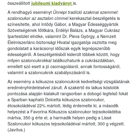
összeállított
jubileumi kiadványt
is.
A rendhagyó eseményt
Ünnepi tradíció szakmai szemmel:
szaloncukor az asztalon
címmel kerekasztal-beszélgetés is
színesítette, ahol Intődy Gábor, a Magyar Édességgyártók
Szövetségének főtitkára, Erdélyi Balázs, a Magyar Cukrász
Ipartestület elnöke, valamint Dr. Pleva György, a Nemzeti
Élelmiszerlánc-biztonsági Hivatal igazgatója osztotta meg
gondolatait a karácsonyi időszak egyik legnépszerűbb
édességéről. A beszélgetésből kiderült többek között, hogy
milyen szaloncukrokkal találkozhatunk a cukrászdákban,
emellett szó esett a jó csomagolásról, annak fontosságáról,
valamint a szaloncukrok szabályozásáról is.
Az esemény a kókuszos szaloncukrok kedveltségi vizsgálatának
eredményhirdetésével zárult. A szakértő és laikus kóstolók
pontozása alapján kialakult rangsorban a dobogó legfelső fokát
a Sparban kapható Dolcetta kókuszos szaloncukor,
étcsokoládéval 22% mártott, lédig érdemelte ki, a második
helyezést a Favorina Kókuszos szaloncukor tejcsokoládéba
mártva, 350 g érte el, a harmadik helyen pedig a Lissé
Szaloncukor kókuszos tejcsokoládéval mártott, 300 g végzett.
(Javítva.)