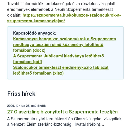
További információk, érdekességek és a részletes vizsgálati
eredmények elérhetőek a Nébih Szupermenta termékteszt
oldalán:
https://szupermenta.hu/kokuszos-szaloncukrok-a-
szupermenta-karacsonyfajan/
Kapcsolódó anyagok:
Karácsonyra hangolva: szaloncukrok a Szupermenta
rendhagyó tesztjén című közlemény letölthető
formában (docx)
A Szupermenta Jubileumi kiadványa letölthető
formában (pdf)
Szaloncukor termékteszt eredményközlő táblázat
letölthető formában (xlsx)
Friss hírek
2026. június 25, csütörtök
27 Olaszrizling bizonyított a Szupermenta tesztjén
A Szupermenta nyári terméktesztjén Olaszrizlingeket vizsgáltak
a Nemzeti Élelmiszerlánc-biztonsági Hivatal (Nébih)