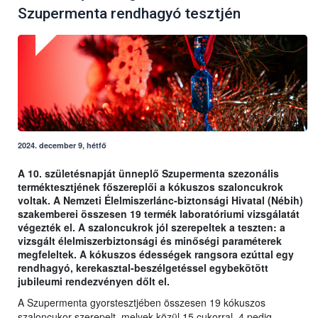
Szupermenta rendhagyó tesztjén
2024. december 9, hétfő
A 10. születésnapját ünneplő Szupermenta szezonális
terméktesztjének főszereplői a kókuszos szaloncukrok
voltak. A Nemzeti Élelmiszerlánc-biztonsági Hivatal (Nébih)
szakemberei összesen 19 termék laboratóriumi vizsgálatát
végezték el. A szaloncukrok jól szerepeltek a teszten: a
vizsgált élelmiszerbiztonsági és minőségi paraméterek
megfeleltek. A kókuszos édességek rangsora ezúttal egy
rendhagyó, kerekasztal-beszélgetéssel egybekötött
jubileumi rendezvényen dőlt el.
A Szupermenta gyorstesztjében összesen 19 kókuszos
szaloncukor szerepelt, melyek közül 15 cukorral, 4 pedig