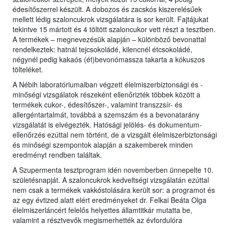
édesítőszerrel készült. A dobozos és zacskós kiszerelésűek
mellett lédig szaloncukrok vizsgálatára is sor került. Fajtájukat
tekintve 15 mártott és 4 töltött szaloncukor vett részt a tesztben.
A termékek – megnevezésük alapján – különböző bevonattal
rendelkeztek: hatnál tejcsokoládé, kilencnél étcsokoládé,
négynél pedig kakaós (ét)bevonómassza takarta a kókuszos
tölteléket.
A Nébih laboratóriumaiban végzett élelmiszerbiztonsági és -
minőségi vizsgálatok részeként ellenőrizték többek között a
termékek cukor-, édesítőszer-, valamint transzzsír- és
allergéntartalmát, továbbá a szemszám és a bevonatarány
vizsgálatát is elvégezték. Hatósági jelölés- és dokumentum-
ellenőrzés ezúttal nem történt, de a vizsgált élelmiszerbiztonsági
és minőségi szempontok alapján a szakemberek minden
eredményt rendben találtak.
A Szupermenta tesztprogram idén novemberben ünnepelte 10.
születésnapját. A szaloncukrok kedveltségi vizsgálatán ezúttal
nem csak a termékek vakkóstolására került sor: a programot és
az egy évtized alatt elért eredményeket dr. Felkai Beáta Olga
élelmiszerláncért felelős helyettes államtitkár mutatta be,
valamint a résztvevők megismerhették az évfordulóra