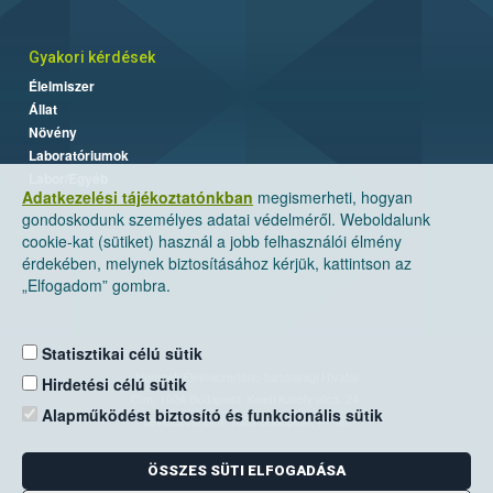
Gyakori kérdések
Élelmiszer
Állat
Növény
Laboratóriumok
Labor/Egyéb
Adatkezelési tájékoztatónkban
megismerheti, hogyan
gondoskodunk személyes adatai védelméről. Weboldalunk
cookie-kat (sütiket) használ a jobb felhasználói élmény
érdekében, melynek biztosításához kérjük, kattintson az
„Elfogadom” gombra.
Statisztikai célú sütik
Nemzeti Élelmiszerlánc-biztonsági Hivatal
Hirdetési célú sütik
Cím: 1024 Budapest, Keleti Károly utca. 24.
Alapműködést biztosító és funkcionális sütik
Levelezési cím: 1525 Budapest. Pf. 30.
ÖSSZES SÜTI ELFOGADÁSA
E-mail:
ugyfelszolgalat@nebih.gov.hu