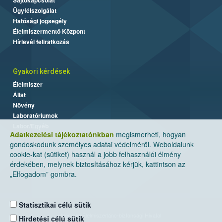
Ügyfélszolgálat
Hatósági jogsegély
Élelmiszermentő Központ
Hírlevél feliratkozás
Gyakori kérdések
Élelmiszer
Állat
Növény
Laboratóriumok
Labor/Egyéb
Adatkezelési tájékoztatónkban
megismerheti, hogyan
gondoskodunk személyes adatai védelméről. Weboldalunk
cookie-kat (sütiket) használ a jobb felhasználói élmény
érdekében, melynek biztosításához kérjük, kattintson az
„Elfogadom” gombra.
Statisztikai célú sütik
Nemzeti Élelmiszerlánc-biztonsági Hivatal
Hirdetési célú sütik