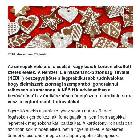
2016. december 20, kedd
Az ünnepek velejárói a családi vagy baráti körben elköltött
ízletes ételek. A Nemzeti Élelmiszerlánc-biztonsági Hivatal
(NÉBIH) összegyűjtötte a legpraktikusabb tudnivalókat,
hogy élelmiszerbiztonsági szempontból gondtalanul
telhessen a karácsony. A NÉBIH kiadványaiban a
bevásárlástól az ételkészítésen át egészen a tárolásig sorra
veszi a legfontosabb tudnivalókat.
Egyre közelebb a karácsonyhoz sokan már az ünnepi
fogásokon gondolkoznak, fontolgatják, milyen finomságokkal
lephetnék meg rokonaikat, barátaikat. A karácsonyi rohanásban
azonban sok minden elkerülheti a figyelmünket. A tökéletes
ünnepi vacsorához megfelelő alapanyagok szükségesek.