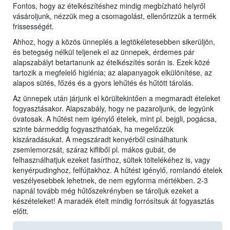
Fontos, hogy az ételkészítéshez mindig megbízható helyről
vásároljunk, nézzük meg a csomagolást, ellenőrizzük a termék
frissességét.
Ahhoz, hogy a közös ünneplés a legtökéletesebben sikerüljön,
és betegség nélkül teljenek el az ünnepek, érdemes pár
alapszabályt betartanunk az ételkészítés során is. Ezek közé
tartozik a megfelelő higiénia; az alapanyagok elkülönítése, az
alapos sütés, főzés és a gyors lehűtés és hűtött tárolás.
Az ünnepek után járjunk el körültekintően a megmaradt ételeket
fogyasztásakor. Alapszabály, hogy ne pazaroljunk, de legyünk
óvatosak. A hűtést nem igénylő ételek, mint pl. bejgli, pogácsa,
szinte bármeddig fogyaszthatóak, ha megelőzzük
kiszáradásukat. A megszáradt kenyérből csinálhatunk
zsemlemorzsát, száraz kifliből pl. mákos gubát, de
felhasználhatjuk ezeket fasírthoz, sültek töltelékéhez is, vagy
kenyérpudinghoz, felfújtakhoz. A hűtést igénylő, romlandó ételek
veszélyesebbek lehetnek, de nem egyforma mértékben. 2-3
napnál tovább még hűtőszekrényben se tároljuk ezeket a
készételeket! A maradék ételt mindig forrósítsuk át fogyasztás
előtt.