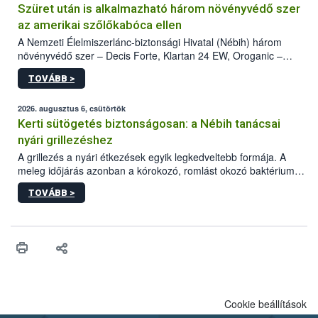
Szüret után is alkalmazható három növényvédő szer
az amerikai szőlőkabóca ellen
A Nemzeti Élelmiszerlánc-biztonsági Hivatal (Nébih) három
növényvédő szer – Decis Forte, Klartan 24 EW, Oroganic –
engedélyokiratát módosította, így azok a szüretet követően,
TOVÁBB >
egészen a vesszőérettség (BBCH 91) stádiumáig
felhasználhatóak a szőlőben. A kiterjesztések célja, hogy a korai
érésű szőlőkben is legyen lehetőség a károsító elleni további
2026. augusztus 6, csütörtök
védekezésre. Az Oroganic készítmény kis kiszerelésben kiskerti
Kerti sütögetés biztonságosan: a Nébih tanácsai
felhasználók számára is elérhető és ökológiai termesztésben is
nyári grillezéshez
engedélyezett.
A grillezés a nyári étkezések egyik legkedveltebb formája. A
meleg időjárás azonban a kórokozó, romlást okozó baktériumok
gyorsabb szaporodásának is kedvez. A szabadtéri sütögetés
TOVÁBB >
ezért nem csupán a megfelelő sütési technikáról szól: legalább
ilyen fontos az alapanyagok biztonságos kezelése, az alapvető
higiéniai szabályok betartása, a megfelelő hőkezelés, valamint a
maradékok szakszerű tárolása. A Nemzeti Élelmiszerlánc-
biztonsági Hivatal (Nébih) Oktatási Programja összegyűjtötte a
biztonságos grillezés legfontosabb tudnivalóit.
Cookie beállítások