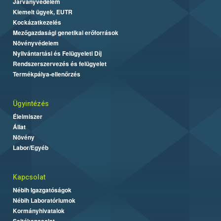
Járványvédelem
Kiemelt ügyek, EUTR
Kockázatkezelés
Mezőgazdasági genetikai erőforrások
Növényvédelem
Nyilvántartási és Felügyeleti Díj
Rendszerszervezés és felügyelet
Termékpálya-ellenőrzés
Ügyintézés
Élelmiszer
Állat
Növény
Labor/Egyéb
Kapcsolat
Nébih Igazgatóságok
Nébih Laboratóriumok
Kormányhivatalok
Sajtókapcsolat