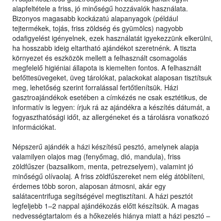
alapfeltétele a friss, jó minőségű hozzávalók használata.
Bizonyos magasabb kockázatú alapanyagok (például
tejtermékek, tojás, friss zöldség és gyümölcs) nagyobb
odafigyelést igényelnek, ezek használatát igyekezzünk elkerülni,
ha hosszabb ideig eltartható ajándékot szeretnénk. A tiszta
környezet és eszközök mellett a felhasznált csomagolás
megfelelő higiéniai állapota is kiemelten fontos. A felhasznált
befőttesüvegeket, üveg tárolókat, palackokat alaposan tisztítsuk
meg, lehetőség szerint forralással fertőtlenítsük. Házi
gasztroajándékok esetében a címkézés ne csak esztétikus, de
informatív is legyen: írjuk rá az ajándékra a készítés dátumát, a
fogyaszthatósági időt, az allergéneket és a tárolásra vonatkozó
információkat.
Népszerű ajándék a házi készítésű pesztó, amelynek alapja
valamilyen olajos mag (fenyőmag, dió, mandula), friss
zöldfűszer (bazsalikom, menta, petrezselyem), valamint jó
minőségű olívaolaj. A friss zöldfűszereket nem elég átöblíteni,
érdemes több soron, alaposan átmosni, akár egy
salátacentrifuga segítségével megtisztítani. A házi pesztót
legfeljebb 1–2 nappal ajándékozás előtt készítsük. A magas
nedvességtartalom és a hőkezelés hiánya miatt a házi pesztó –