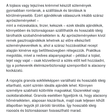
A tojásos vagy tejszínes krémmel készült sütemények
gyorsabban romlanak, a szállításuk és tárolásuk is
körülményesebb. Ezért ajándéknak válasszunk inkább száraz
aprósüteményeket –
mint a mézeskalács, linzer, kekszek – ezek ideális ajándékok,
könnyebben és biztonságosan szállíthatók és hosszabb ideig
tárolhatók szobahőmérsékleten is. Az aprósüteményeken kívül
remek gasztroajándékok lehetnek az előre elkészített
süteménykeverékek is, ahol a száraz hozzávalókat recept
alapján kimérve egy befőttesüvegben rétegezzük. Praktikus
megoldás, mivel a nedves alapanyagokat – például a tojást,
tejet vagy vajat – csak közvetlenül a sütés előtt kell hozzáadni,
így a porkeverék élelmiszerbiztonsági szempontból is alacsony
kockázatú.
A ropogós granola sokféleképpen variálható és hosszabb ideig
eltartható, ezért szintén ideális ajándék lehet. Könnyen
személyre szabható különféle magvakkal, fűszerekkel vagy
csokidarabokkal. Granola esetében figyeljünk rá, hogy alacsony
hőmérsékleten, alaposan kiszárítsuk, majd csak teljesen kihűlt
állapotban tegyük jól záródó tárolóba. Így hosszabb ideig
ropogós és biztonságosan fogyasztható marad.