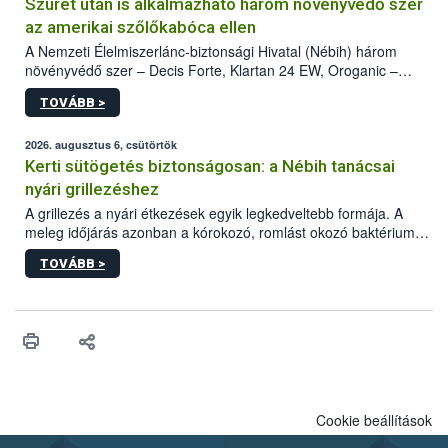
Szüret után is alkalmazható három növényvédő szer
az amerikai szőlőkabóca ellen
A Nemzeti Élelmiszerlánc-biztonsági Hivatal (Nébih) három
növényvédő szer – Decis Forte, Klartan 24 EW, Oroganic –
engedélyokiratát módosította, így azok a szüretet követően,
TOVÁBB >
egészen a vesszőérettség (BBCH 91) stádiumáig
felhasználhatóak a szőlőben. A kiterjesztések célja, hogy a korai
érésű szőlőkben is legyen lehetőség a károsító elleni további
2026. augusztus 6, csütörtök
védekezésre. Az Oroganic készítmény kis kiszerelésben kiskerti
Kerti sütögetés biztonságosan: a Nébih tanácsai
felhasználók számára is elérhető és ökológiai termesztésben is
nyári grillezéshez
engedélyezett.
A grillezés a nyári étkezések egyik legkedveltebb formája. A
meleg időjárás azonban a kórokozó, romlást okozó baktériumok
gyorsabb szaporodásának is kedvez. A szabadtéri sütögetés
TOVÁBB >
ezért nem csupán a megfelelő sütési technikáról szól: legalább
ilyen fontos az alapanyagok biztonságos kezelése, az alapvető
higiéniai szabályok betartása, a megfelelő hőkezelés, valamint a
maradékok szakszerű tárolása. A Nemzeti Élelmiszerlánc-
biztonsági Hivatal (Nébih) Oktatási Programja összegyűjtötte a
biztonságos grillezés legfontosabb tudnivalóit.
Cookie beállítások