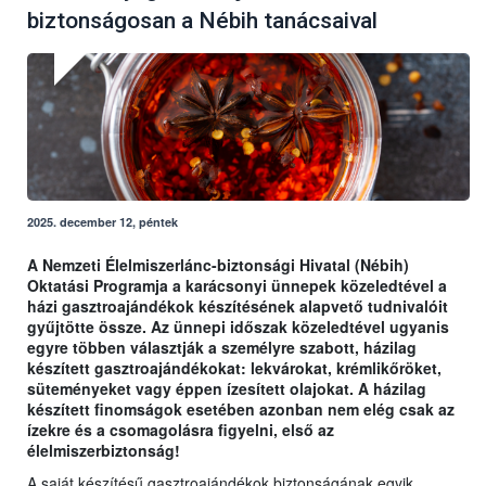
biztonságosan a Nébih tanácsaival
2025. december 12, péntek
A Nemzeti Élelmiszerlánc-biztonsági Hivatal (Nébih)
Oktatási Programja a karácsonyi ünnepek közeledtével a
házi gasztroajándékok készítésének alapvető tudnivalóit
gyűjtötte össze. Az ünnepi időszak közeledtével ugyanis
egyre többen választják a személyre szabott, házilag
készített gasztroajándékokat: lekvárokat, krémlikőröket,
süteményeket vagy éppen ízesített olajokat. A házilag
készített finomságok esetében azonban nem elég csak az
ízekre és a csomagolásra figyelni, első az
élelmiszerbiztonság!
A saját készítésű gasztroajándékok biztonságának egyik