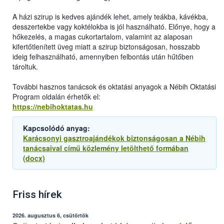
A házi szirup is kedves ajándék lehet, amely teákba, kávékba,
desszertekbe vagy koktélokba is jól használható. Előnye, hogy a
hőkezelés, a magas cukortartalom, valamint az alaposan
kifertőtlenített üveg miatt a szirup biztonságosan, hosszabb
ideig felhasználható, amennyiben felbontás után hűtőben
tároltuk.
További hasznos tanácsok és oktatási anyagok a Nébih Oktatási
Program oldalán érhetők el:
https://nebihoktatas.hu
Kapcsolódó anyag:
Karácsonyi gasztroajándékok biztonságosan a Nébih
tanácsaival című közlemény letölthető formában
(docx)
Friss hírek
2026. augusztus 6, csütörtök