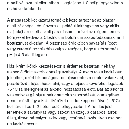
a bolti változattal ellentétben – legfeljebb 1-2 hétig fogyasztható
és hűtve tárolandó.
A magasabb kockázatú termékek közé tartoznak az olajban
eltett zöldségek és fűszerek – például fokhagymás vagy chilis
olaj, olajban eltett aszalt paradicsom – mivel az oxigénmentes
környezet kedvez a Clostridium botulinum szaporodásának, ami
botulizmust okozhat. A biztonság érdekében savasítás (ecet
vagy citromlé hozzáadásával) szükséges, hogy a késztermék
pH-ja 4,5 alatti legyen.
Házi krémlikőrök készítésekor is érdemes betartani néhány
alapvető élelmiszerbiztonsági szabályt. A nyers tojás kockázatot
jelenthet, ezért biztonságosabb tojásmentes receptet választani,
pasztőrözött tojást használni, vagy a tojásos keveréket legalább
75 °C-ra melegíteni az alkohol hozzáadása előtt. Bár az alkohol
valamelyest gátolja a baktériumok szaporodását, önmagában
nem tartósít, így a krémlikőröket mindenképpen hűtve (1-5°C)
kell tárolni és 1–2 héten belül elfogyasztani. A romlás jelei
lehetnek a savanykás vagy szokatlan szag, a darabos, túrós
állag, illetve bármilyen szín- vagy textúraváltozás, ilyen esetben
ne kockáztassunk.