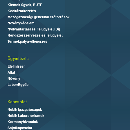
Kiemelt ügyek, EUTR
Kockázatkezelés
Mezőgazdasági genetikai erőforrások
Növényvédelem
Nyilvántartási és Felügyeleti Díj
Rendszerszervezés és felügyelet
Termékpálya-ellenőrzés
Ügyintézés
Élelmiszer
Állat
Növény
Labor/Egyéb
Kapcsolat
Nébih Igazgatóságok
Nébih Laboratóriumok
Kormányhivatalok
Sajtókapcsolat