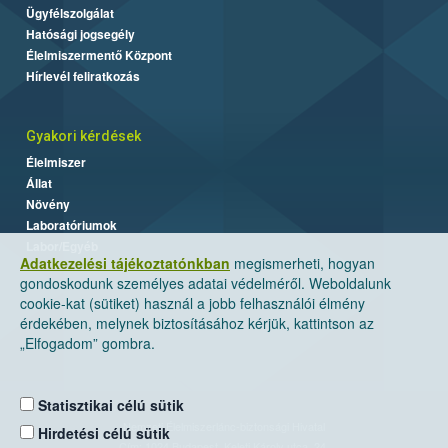
Ügyfélszolgálat
Hatósági jogsegély
Élelmiszermentő Központ
Hírlevél feliratkozás
Gyakori kérdések
Élelmiszer
Állat
Növény
Laboratóriumok
Labor/Egyéb
Adatkezelési tájékoztatónkban
megismerheti, hogyan
gondoskodunk személyes adatai védelméről. Weboldalunk
cookie-kat (sütiket) használ a jobb felhasználói élmény
érdekében, melynek biztosításához kérjük, kattintson az
„Elfogadom” gombra.
Statisztikai célú sütik
Nemzeti Élelmiszerlánc-biztonsági Hivatal
Hirdetési célú sütik
Cím: 1024 Budapest, Keleti Károly utca. 24.