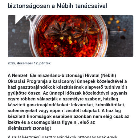
biztonságosan a Nébih tanácsaival
2025. december 12, péntek
A Nemzeti Élelmiszerlánc-biztonsági Hivatal (Nébih)
Oktatási Programja a karácsonyi ünnepek közeledtével a
házi gasztroajándékok készítésének alapvető tudnivalóit
gyűjtötte össze. Az ünnepi időszak közeledtével ugyanis
egyre többen választják a személyre szabott, házilag
készített gasztroajándékokat: lekvárokat, krémlikőröket,
süteményeket vagy éppen ízesített olajokat. A házilag
készített finomságok esetében azonban nem elég csak az
ízekre és a csomagolásra figyelni, első az
élelmiszerbiztonság!
A saját készítésű gasztroajándékok biztonságának egyik