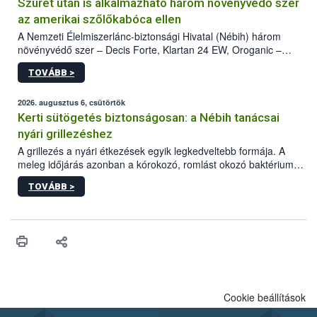
Szüret után is alkalmazható három növényvédő szer
az amerikai szőlőkabóca ellen
A Nemzeti Élelmiszerlánc-biztonsági Hivatal (Nébih) három
növényvédő szer – Decis Forte, Klartan 24 EW, Oroganic –
engedélyokiratát módosította, így azok a szüretet követően,
TOVÁBB >
egészen a vesszőérettség (BBCH 91) stádiumáig
felhasználhatóak a szőlőben. A kiterjesztések célja, hogy a korai
érésű szőlőkben is legyen lehetőség a károsító elleni további
2026. augusztus 6, csütörtök
védekezésre. Az Oroganic készítmény kis kiszerelésben kiskerti
Kerti sütögetés biztonságosan: a Nébih tanácsai
felhasználók számára is elérhető és ökológiai termesztésben is
nyári grillezéshez
engedélyezett.
A grillezés a nyári étkezések egyik legkedveltebb formája. A
meleg időjárás azonban a kórokozó, romlást okozó baktériumok
gyorsabb szaporodásának is kedvez. A szabadtéri sütögetés
TOVÁBB >
ezért nem csupán a megfelelő sütési technikáról szól: legalább
ilyen fontos az alapanyagok biztonságos kezelése, az alapvető
higiéniai szabályok betartása, a megfelelő hőkezelés, valamint a
maradékok szakszerű tárolása. A Nemzeti Élelmiszerlánc-
biztonsági Hivatal (Nébih) Oktatási Programja összegyűjtötte a
biztonságos grillezés legfontosabb tudnivalóit.
Cookie beállítások