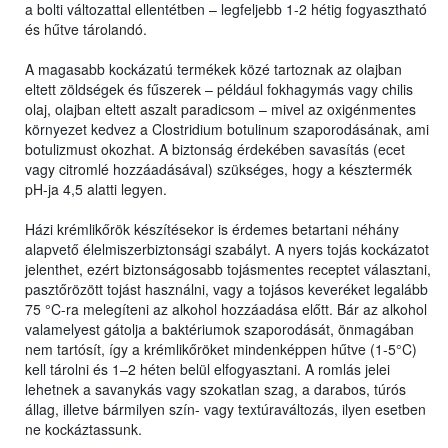
a bolti változattal ellentétben – legfeljebb 1-2 hétig fogyasztható
és hűtve tárolandó.
A magasabb kockázatú termékek közé tartoznak az olajban
eltett zöldségek és fűszerek – például fokhagymás vagy chilis
olaj, olajban eltett aszalt paradicsom – mivel az oxigénmentes
környezet kedvez a Clostridium botulinum szaporodásának, ami
botulizmust okozhat. A biztonság érdekében savasítás (ecet
vagy citromlé hozzáadásával) szükséges, hogy a késztermék
pH-ja 4,5 alatti legyen.
Házi krémlikőrök készítésekor is érdemes betartani néhány
alapvető élelmiszerbiztonsági szabályt. A nyers tojás kockázatot
jelenthet, ezért biztonságosabb tojásmentes receptet választani,
pasztőrözött tojást használni, vagy a tojásos keveréket legalább
75 °C-ra melegíteni az alkohol hozzáadása előtt. Bár az alkohol
valamelyest gátolja a baktériumok szaporodását, önmagában
nem tartósít, így a krémlikőröket mindenképpen hűtve (1-5°C)
kell tárolni és 1–2 héten belül elfogyasztani. A romlás jelei
lehetnek a savanykás vagy szokatlan szag, a darabos, túrós
állag, illetve bármilyen szín- vagy textúraváltozás, ilyen esetben
ne kockáztassunk.