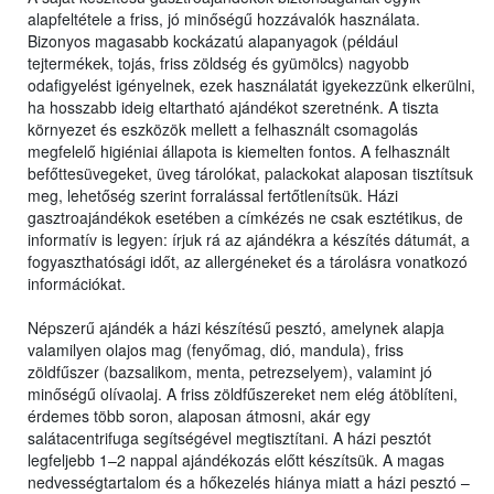
alapfeltétele a friss, jó minőségű hozzávalók használata.
Bizonyos magasabb kockázatú alapanyagok (például
tejtermékek, tojás, friss zöldség és gyümölcs) nagyobb
odafigyelést igényelnek, ezek használatát igyekezzünk elkerülni,
ha hosszabb ideig eltartható ajándékot szeretnénk. A tiszta
környezet és eszközök mellett a felhasznált csomagolás
megfelelő higiéniai állapota is kiemelten fontos. A felhasznált
befőttesüvegeket, üveg tárolókat, palackokat alaposan tisztítsuk
meg, lehetőség szerint forralással fertőtlenítsük. Házi
gasztroajándékok esetében a címkézés ne csak esztétikus, de
informatív is legyen: írjuk rá az ajándékra a készítés dátumát, a
fogyaszthatósági időt, az allergéneket és a tárolásra vonatkozó
információkat.
Népszerű ajándék a házi készítésű pesztó, amelynek alapja
valamilyen olajos mag (fenyőmag, dió, mandula), friss
zöldfűszer (bazsalikom, menta, petrezselyem), valamint jó
minőségű olívaolaj. A friss zöldfűszereket nem elég átöblíteni,
érdemes több soron, alaposan átmosni, akár egy
salátacentrifuga segítségével megtisztítani. A házi pesztót
legfeljebb 1–2 nappal ajándékozás előtt készítsük. A magas
nedvességtartalom és a hőkezelés hiánya miatt a házi pesztó –