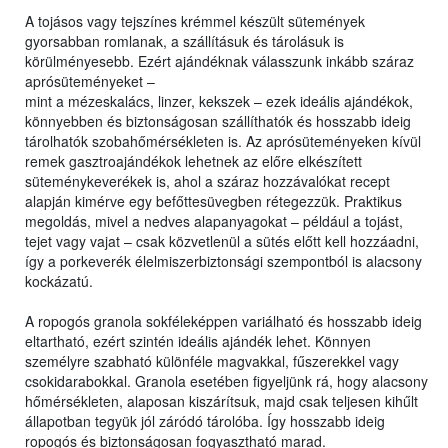
A tojásos vagy tejszínes krémmel készült sütemények
gyorsabban romlanak, a szállításuk és tárolásuk is
körülményesebb. Ezért ajándéknak válasszunk inkább száraz
aprósüteményeket –
mint a mézeskalács, linzer, kekszek – ezek ideális ajándékok,
könnyebben és biztonságosan szállíthatók és hosszabb ideig
tárolhatók szobahőmérsékleten is. Az aprósüteményeken kívül
remek gasztroajándékok lehetnek az előre elkészített
süteménykeverékek is, ahol a száraz hozzávalókat recept
alapján kimérve egy befőttesüvegben rétegezzük. Praktikus
megoldás, mivel a nedves alapanyagokat – például a tojást,
tejet vagy vajat – csak közvetlenül a sütés előtt kell hozzáadni,
így a porkeverék élelmiszerbiztonsági szempontból is alacsony
kockázatú.
A ropogós granola sokféleképpen variálható és hosszabb ideig
eltartható, ezért szintén ideális ajándék lehet. Könnyen
személyre szabható különféle magvakkal, fűszerekkel vagy
csokidarabokkal. Granola esetében figyeljünk rá, hogy alacsony
hőmérsékleten, alaposan kiszárítsuk, majd csak teljesen kihűlt
állapotban tegyük jól záródó tárolóba. Így hosszabb ideig
ropogós és biztonságosan fogyasztható marad.