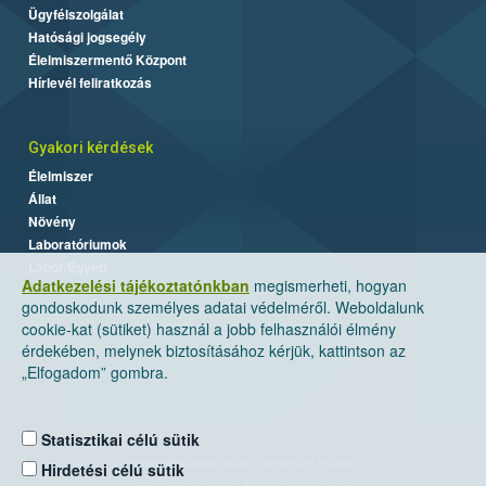
Ügyfélszolgálat
Hatósági jogsegély
Élelmiszermentő Központ
Hírlevél feliratkozás
Gyakori kérdések
Élelmiszer
Állat
Növény
Laboratóriumok
Labor/Egyéb
Adatkezelési tájékoztatónkban
megismerheti, hogyan
gondoskodunk személyes adatai védelméről. Weboldalunk
cookie-kat (sütiket) használ a jobb felhasználói élmény
érdekében, melynek biztosításához kérjük, kattintson az
„Elfogadom” gombra.
Statisztikai célú sütik
Nemzeti Élelmiszerlánc-biztonsági Hivatal
Hirdetési célú sütik
Cím: 1024 Budapest, Keleti Károly utca. 24.