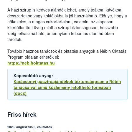
A házi szirup is kedves ajándék lehet, amely teákba, kávékba,
desszertekbe vagy koktélokba is jól használható. Előnye, hogy a
hőkezelés, a magas cukortartalom, valamint az alaposan
kifertőtlenített üveg miatt a szirup biztonságosan, hosszabb
ideig felhasználható, amennyiben felbontás után hűtőben
tároltuk.
További hasznos tanácsok és oktatási anyagok a Nébih Oktatási
Program oldalán érhetők el:
https://nebihoktatas.hu
Kapcsolódó anyag:
Karácsonyi gasztroajándékok biztonságosan a Nébih
tanácsaival című közlemény letölthető formában
(docx)
Friss hírek
2026. augusztus 6, csütörtök