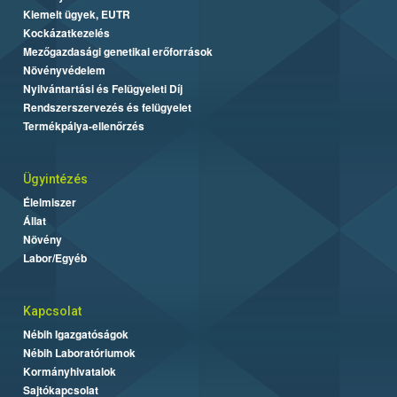
Kiemelt ügyek, EUTR
Kockázatkezelés
Mezőgazdasági genetikai erőforrások
Növényvédelem
Nyilvántartási és Felügyeleti Díj
Rendszerszervezés és felügyelet
Termékpálya-ellenőrzés
Ügyintézés
Élelmiszer
Állat
Növény
Labor/Egyéb
Kapcsolat
Nébih Igazgatóságok
Nébih Laboratóriumok
Kormányhivatalok
Sajtókapcsolat