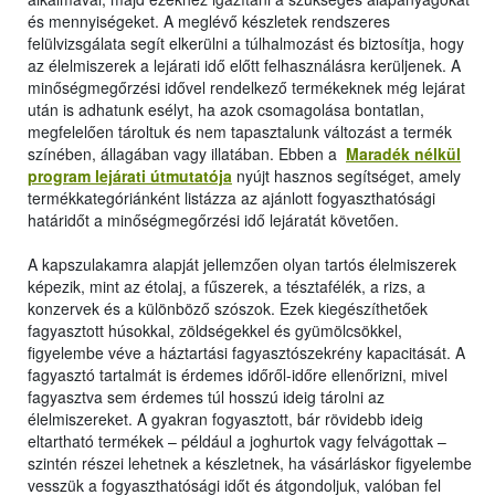
és mennyiségeket. A meglévő készletek rendszeres
felülvizsgálata segít elkerülni a túlhalmozást és biztosítja, hogy
az élelmiszerek a lejárati idő előtt felhasználásra kerüljenek. A
minőségmegőrzési idővel rendelkező termékeknek még lejárat
után is adhatunk esélyt, ha azok csomagolása bontatlan,
megfelelően tároltuk és nem tapasztalunk változást a termék
színében, állagában vagy illatában. Ebben a
Maradék nélkül
program lejárati útmutatója
nyújt hasznos segítséget, amely
termékkategóriánként listázza az ajánlott fogyaszthatósági
határidőt a minőségmegőrzési idő lejáratát követően.
A kapszulakamra alapját jellemzően olyan tartós élelmiszerek
képezik, mint az étolaj, a fűszerek, a tésztafélék, a rizs, a
konzervek és a különböző szószok. Ezek kiegészíthetőek
fagyasztott húsokkal, zöldségekkel és gyümölcsökkel,
figyelembe véve a háztartási fagyasztószekrény kapacitását. A
fagyasztó tartalmát is érdemes időről-időre ellenőrizni, mivel
fagyasztva sem érdemes túl hosszú ideig tárolni az
élelmiszereket. A gyakran fogyasztott, bár rövidebb ideig
eltartható termékek – például a joghurtok vagy felvágottak –
szintén részei lehetnek a készletnek, ha vásárláskor figyelembe
vesszük a fogyaszthatósági időt és átgondoljuk, valóban fel