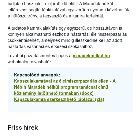
tudjuk-e használni a lejárati idő előtt. A Maradék nélkül
leltározást segítő táblázatával egyszerűen nyomon követhetjük
a hűtőszekrény, a fagyasztó és a kamra tartalmát.
A tudatos kamrakialakítás egy egyszerű, de hosszútávon is
könnyen alkalmazható eszköz a háztartási élelmiszerpazarlás
csökkentéséhez, amelynek mindig illeszkednie kell az adott
háztartás vásárlási és étkezési szokásaihoz.
További pazarlásmentes tippek a
maradeknelkul.hu
weboldalon olvashatók.
Kapcsolódó anyagok:
Kapszulakamrával az élelmiszerpazarlás ellen - A
Nébih Maradék nélkül program tanácsai című
közlemény letölthető formában (docx)
Kapszulakamra szerkeszthető táblázat (xls)
Friss hírek