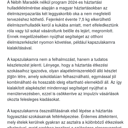
A Nébih Maradék nélkül program 2024-es háztartási
hulladékfelmérése alapján a magyar háztartásokban az
élelmiszerpazarlás két leggyakoribb oka a nem megfelelő
tervezéshez köthető. Fejenként évente 7,5 kg elkerülhető
élelmiszerhulladék kerül a kukába amiatt, mert elfeledkeztünk
róla vagy túl sokat vásároltunk belőle és lejárt, megromlott.
Ennek megelőzésében nyújthat segítséget az otthoni
élelmiszerkészlet nyomon követése, például kapszulakamra
kialakításával.
A kapszulakamra nem a felhalmozást, hanem a tudatos
készletezést jelenti. Lényege, hogy a háztartás étkezési
szokásaihoz igazodva, olyan alapélelmiszerekből álló készlet
jöjjön létre, amely sokoldalúan felhasználható, egymással jól
kombinálható és hosszabb ideig eltartható elemekből áll. Az így
kialakított alapkészlet mindennapi segítséget nyújthat a
menütervezésben, ezzel is csökkentve az impulzív vásárlások
okozta felesleges kiadásokat.
A kapszulakamra összeállításának első lépése a háztartás
fogyasztási szokásainak feltérképezése. Érdemes áttekinteni,
mely ételek kerülnek gyakran az asztalra a különböző étkezések
alkalmával, majd ezekhez igazítani a szükséges alapanyagokat