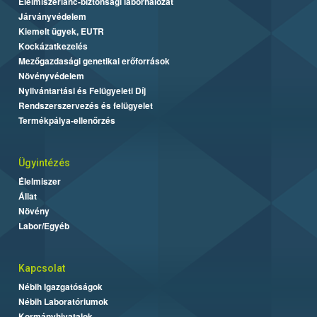
Élelmiszerlánc-biztonsági laborhálózat
Járványvédelem
Kiemelt ügyek, EUTR
Kockázatkezelés
Mezőgazdasági genetikai erőforrások
Növényvédelem
Nyilvántartási és Felügyeleti Díj
Rendszerszervezés és felügyelet
Termékpálya-ellenőrzés
Ügyintézés
Élelmiszer
Állat
Növény
Labor/Egyéb
Kapcsolat
Nébih Igazgatóságok
Nébih Laboratóriumok
Kormányhivatalok