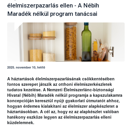
élelmiszerpazarlás ellen - A Nébih
Maradék nélkül program tanácsai
2025. november 10, hétfő
A háztartások élelmiszerpazarlásának csökkentésében
fontos szerepet játszik az otthoni élelmiszerkészletek
tudatos kezelése. A Nemzeti Élelmiszerlánc-biztonsági
Hivatal (Nébih) Maradék nélkül programja a kapszulakamra
koncepcióján keresztül nyújt gyakorlati útmutatót ahhoz,
hogyan érdemes kialakítani az élelmiszer alapkészletet a
háztartásokban. A cél az, hogy ez az alapkészlet valóban
hatékony eszköze legyen az élelmiszerpazarlás elleni
küzdelemnek.