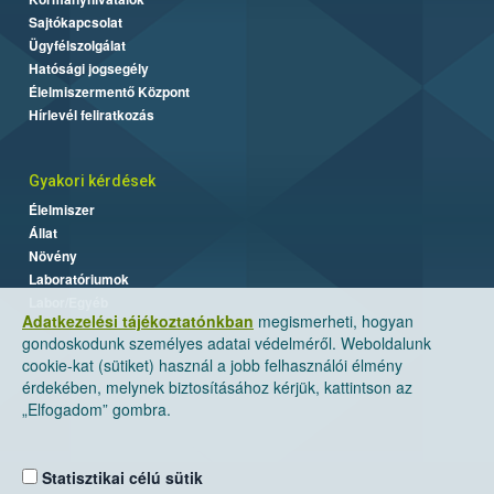
Sajtókapcsolat
Ügyfélszolgálat
Hatósági jogsegély
Élelmiszermentő Központ
Hírlevél feliratkozás
Gyakori kérdések
Élelmiszer
Állat
Növény
Laboratóriumok
Labor/Egyéb
Adatkezelési tájékoztatónkban
megismerheti, hogyan
gondoskodunk személyes adatai védelméről. Weboldalunk
cookie-kat (sütiket) használ a jobb felhasználói élmény
érdekében, melynek biztosításához kérjük, kattintson az
„Elfogadom” gombra.
Statisztikai célú sütik