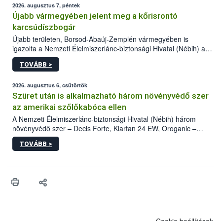
2026. augusztus 7, péntek
Újabb vármegyében jelent meg a kőrisrontó
karcsúdíszbogár
Újabb területen, Borsod-Abaúj-Zemplén vármegyében is
igazolta a Nemzeti Élelmiszerlánc-biztonsági Hivatal (Nébih) a
kőrisrontó karcsúdíszbogár (Agrilus planipennis) jelenlétét. A
TOVÁBB >
kártevőt nem csak színcsapdában találták meg, de már fertőzött
fában is azonosították. A növényvédelmi szakemberek folytatják
az intenzív felderítést, emellett az intézkedéseket a szlovák
2026. augusztus 6, csütörtök
hatósággal is összehangolják a terjedés megállítása érdekében.
Szüret után is alkalmazható három növényvédő szer
az amerikai szőlőkabóca ellen
A Nemzeti Élelmiszerlánc-biztonsági Hivatal (Nébih) három
növényvédő szer – Decis Forte, Klartan 24 EW, Oroganic –
engedélyokiratát módosította, így azok a szüretet követően,
TOVÁBB >
egészen a vesszőérettség (BBCH 91) stádiumáig
felhasználhatóak a szőlőben. A kiterjesztések célja, hogy a korai
érésű szőlőkben is legyen lehetőség a károsító elleni további
védekezésre. Az Oroganic készítmény kis kiszerelésben kiskerti
felhasználók számára is elérhető és ökológiai termesztésben is
engedélyezett.
Cookie beállítások