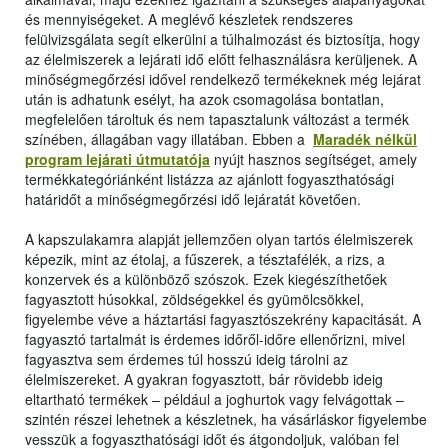
és mennyiségeket. A meglévő készletek rendszeres
felülvizsgálata segít elkerülni a túlhalmozást és biztosítja, hogy
az élelmiszerek a lejárati idő előtt felhasználásra kerüljenek. A
minőségmegőrzési idővel rendelkező termékeknek még lejárat
után is adhatunk esélyt, ha azok csomagolása bontatlan,
megfelelően tároltuk és nem tapasztalunk változást a termék
színében, állagában vagy illatában. Ebben a
Maradék nélkül
program lejárati útmutatója
nyújt hasznos segítséget, amely
termékkategóriánként listázza az ajánlott fogyaszthatósági
határidőt a minőségmegőrzési idő lejáratát követően.
A kapszulakamra alapját jellemzően olyan tartós élelmiszerek
képezik, mint az étolaj, a fűszerek, a tésztafélék, a rizs, a
konzervek és a különböző szószok. Ezek kiegészíthetőek
fagyasztott húsokkal, zöldségekkel és gyümölcsökkel,
figyelembe véve a háztartási fagyasztószekrény kapacitását. A
fagyasztó tartalmát is érdemes időről-időre ellenőrizni, mivel
fagyasztva sem érdemes túl hosszú ideig tárolni az
élelmiszereket. A gyakran fogyasztott, bár rövidebb ideig
eltartható termékek – például a joghurtok vagy felvágottak –
szintén részei lehetnek a készletnek, ha vásárláskor figyelembe
vesszük a fogyaszthatósági időt és átgondoljuk, valóban fel