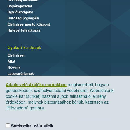
Sajtókapcsolat
Ügyfélszolgálat
Hatósági jogsegély
Élelmiszermentő Központ
Hírlevél feliratkozás
Gyakori kérdések
Élelmiszer
Állat
Növény
Laboratóriumok
Labor/Egyéb
Adatkezelési tájékoztatónkban
megismerheti, hogyan
gondoskodunk személyes adatai védelméről. Weboldalunk
cookie-kat (sütiket) használ a jobb felhasználói élmény
érdekében, melynek biztosításához kérjük, kattintson az
„Elfogadom” gombra.
Statisztikai célú sütik