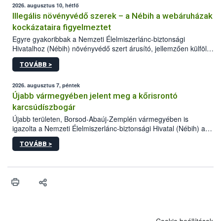
2026. augusztus 10, hétfő
Illegális növényvédő szerek – a Nébih a webáruházak
kockázataira figyelmeztet
Egyre gyakoribbak a Nemzeti Élelmiszerlánc-biztonsági
Hivatalhoz (Nébih) növényvédő szert árusító, jellemzően külföldi
honlapok kapcsán érkező bejelentések. Emellett az ilyen
TOVÁBB >
termékeket kínáló kéretlen online reklámok mennyisége is
számottevően megnövekedett az elmúlt időszakban. A Nébih
összegyűjtötte az illegális növényvédő szerek kapcsán
2026. augusztus 7, péntek
előforduló árulkodó jeleket, valamint a webáruházakból való
Újabb vármegyében jelent meg a kőrisrontó
vásárlás kockázatait.
karcsúdíszbogár
Újabb területen, Borsod-Abaúj-Zemplén vármegyében is
igazolta a Nemzeti Élelmiszerlánc-biztonsági Hivatal (Nébih) a
kőrisrontó karcsúdíszbogár (Agrilus planipennis) jelenlétét. A
TOVÁBB >
kártevőt nem csak színcsapdában találták meg, de már fertőzött
fában is azonosították. A növényvédelmi szakemberek folytatják
az intenzív felderítést, emellett az intézkedéseket a szlovák
hatósággal is összehangolják a terjedés megállítása érdekében.
Cookie beállítások