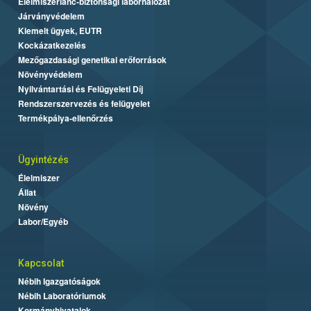
Élelmiszerlánc-biztonsági laborhálózat
Járványvédelem
Kiemelt ügyek, EUTR
Kockázatkezelés
Mezőgazdasági genetikai erőforrások
Növényvédelem
Nyilvántartási és Felügyeleti Díj
Rendszerszervezés és felügyelet
Termékpálya-ellenőrzés
Ügyintézés
Élelmiszer
Állat
Növény
Labor/Egyéb
Kapcsolat
Nébih Igazgatóságok
Nébih Laboratóriumok
Kormányhivatalok