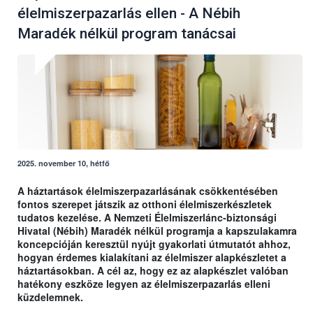
élelmiszerpazarlás ellen - A Nébih
Maradék nélkül program tanácsai
2025. november 10, hétfő
A háztartások élelmiszerpazarlásának csökkentésében
fontos szerepet játszik az otthoni élelmiszerkészletek
tudatos kezelése. A Nemzeti Élelmiszerlánc-biztonsági
Hivatal (Nébih) Maradék nélkül programja a kapszulakamra
koncepcióján keresztül nyújt gyakorlati útmutatót ahhoz,
hogyan érdemes kialakítani az élelmiszer alapkészletet a
háztartásokban. A cél az, hogy ez az alapkészlet valóban
hatékony eszköze legyen az élelmiszerpazarlás elleni
küzdelemnek.