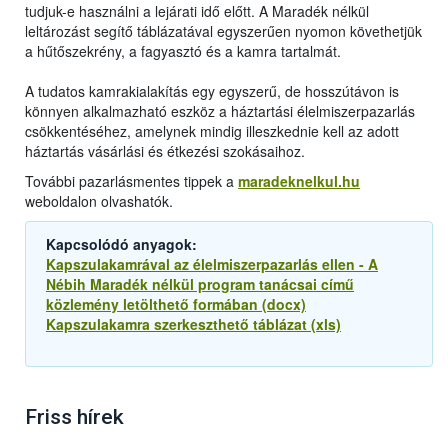
tudjuk-e használni a lejárati idő előtt. A Maradék nélkül
leltározást segítő táblázatával egyszerűen nyomon követhetjük
a hűtőszekrény, a fagyasztó és a kamra tartalmát.
A tudatos kamrakialakítás egy egyszerű, de hosszútávon is
könnyen alkalmazható eszköz a háztartási élelmiszerpazarlás
csökkentéséhez, amelynek mindig illeszkednie kell az adott
háztartás vásárlási és étkezési szokásaihoz.
További pazarlásmentes tippek a
maradeknelkul.hu
weboldalon olvashatók.
Kapcsolódó anyagok:
Kapszulakamrával az élelmiszerpazarlás ellen - A
Nébih Maradék nélkül program tanácsai című
közlemény letölthető formában (docx)
Kapszulakamra szerkeszthető táblázat (xls)
Friss hírek