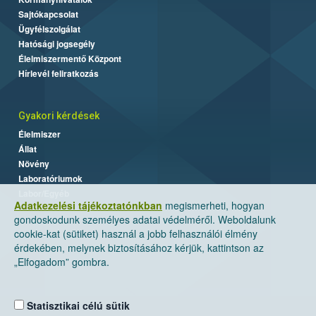
Sajtókapcsolat
Ügyfélszolgálat
Hatósági jogsegély
Élelmiszermentő Központ
Hírlevél feliratkozás
Gyakori kérdések
Élelmiszer
Állat
Növény
Laboratóriumok
Labor/Egyéb
Adatkezelési tájékoztatónkban
megismerheti, hogyan
gondoskodunk személyes adatai védelméről. Weboldalunk
cookie-kat (sütiket) használ a jobb felhasználói élmény
érdekében, melynek biztosításához kérjük, kattintson az
„Elfogadom” gombra.
Statisztikai célú sütik