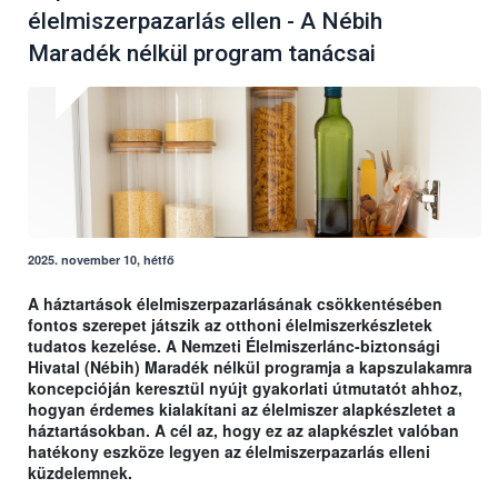
élelmiszerpazarlás ellen - A Nébih
Maradék nélkül program tanácsai
2025. november 10, hétfő
A háztartások élelmiszerpazarlásának csökkentésében
fontos szerepet játszik az otthoni élelmiszerkészletek
tudatos kezelése. A Nemzeti Élelmiszerlánc-biztonsági
Hivatal (Nébih) Maradék nélkül programja a kapszulakamra
koncepcióján keresztül nyújt gyakorlati útmutatót ahhoz,
hogyan érdemes kialakítani az élelmiszer alapkészletet a
háztartásokban. A cél az, hogy ez az alapkészlet valóban
hatékony eszköze legyen az élelmiszerpazarlás elleni
küzdelemnek.