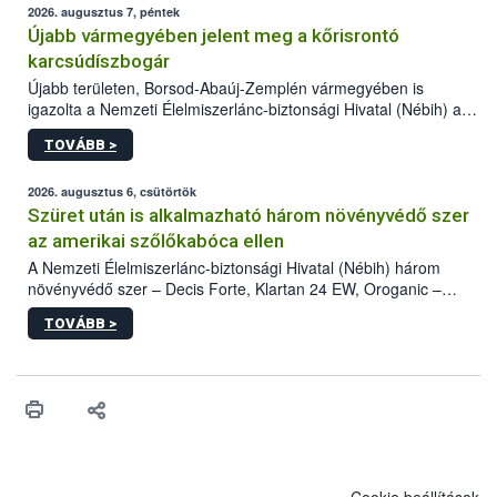
2026. augusztus 7, péntek
Újabb vármegyében jelent meg a kőrisrontó
karcsúdíszbogár
Újabb területen, Borsod-Abaúj-Zemplén vármegyében is
igazolta a Nemzeti Élelmiszerlánc-biztonsági Hivatal (Nébih) a
kőrisrontó karcsúdíszbogár (Agrilus planipennis) jelenlétét. A
TOVÁBB >
kártevőt nem csak színcsapdában találták meg, de már fertőzött
fában is azonosították. A növényvédelmi szakemberek folytatják
az intenzív felderítést, emellett az intézkedéseket a szlovák
2026. augusztus 6, csütörtök
hatósággal is összehangolják a terjedés megállítása érdekében.
Szüret után is alkalmazható három növényvédő szer
az amerikai szőlőkabóca ellen
A Nemzeti Élelmiszerlánc-biztonsági Hivatal (Nébih) három
növényvédő szer – Decis Forte, Klartan 24 EW, Oroganic –
engedélyokiratát módosította, így azok a szüretet követően,
TOVÁBB >
egészen a vesszőérettség (BBCH 91) stádiumáig
felhasználhatóak a szőlőben. A kiterjesztések célja, hogy a korai
érésű szőlőkben is legyen lehetőség a károsító elleni további
védekezésre. Az Oroganic készítmény kis kiszerelésben kiskerti
felhasználók számára is elérhető és ökológiai termesztésben is
engedélyezett.
Cookie beállítások