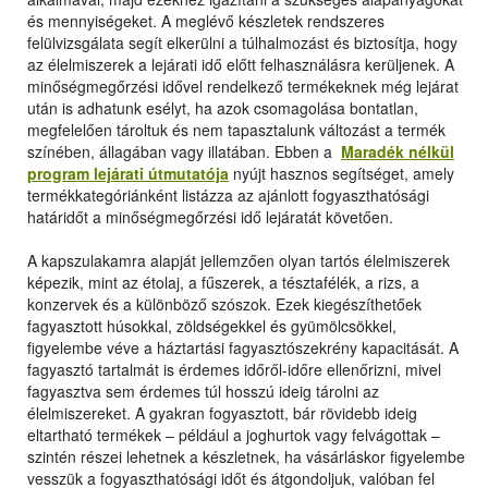
és mennyiségeket. A meglévő készletek rendszeres
felülvizsgálata segít elkerülni a túlhalmozást és biztosítja, hogy
az élelmiszerek a lejárati idő előtt felhasználásra kerüljenek. A
minőségmegőrzési idővel rendelkező termékeknek még lejárat
után is adhatunk esélyt, ha azok csomagolása bontatlan,
megfelelően tároltuk és nem tapasztalunk változást a termék
színében, állagában vagy illatában. Ebben a
Maradék nélkül
program lejárati útmutatója
nyújt hasznos segítséget, amely
termékkategóriánként listázza az ajánlott fogyaszthatósági
határidőt a minőségmegőrzési idő lejáratát követően.
A kapszulakamra alapját jellemzően olyan tartós élelmiszerek
képezik, mint az étolaj, a fűszerek, a tésztafélék, a rizs, a
konzervek és a különböző szószok. Ezek kiegészíthetőek
fagyasztott húsokkal, zöldségekkel és gyümölcsökkel,
figyelembe véve a háztartási fagyasztószekrény kapacitását. A
fagyasztó tartalmát is érdemes időről-időre ellenőrizni, mivel
fagyasztva sem érdemes túl hosszú ideig tárolni az
élelmiszereket. A gyakran fogyasztott, bár rövidebb ideig
eltartható termékek – például a joghurtok vagy felvágottak –
szintén részei lehetnek a készletnek, ha vásárláskor figyelembe
vesszük a fogyaszthatósági időt és átgondoljuk, valóban fel