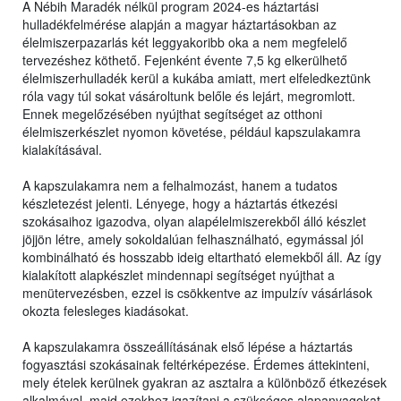
A Nébih Maradék nélkül program 2024-es háztartási
hulladékfelmérése alapján a magyar háztartásokban az
élelmiszerpazarlás két leggyakoribb oka a nem megfelelő
tervezéshez köthető. Fejenként évente 7,5 kg elkerülhető
élelmiszerhulladék kerül a kukába amiatt, mert elfeledkeztünk
róla vagy túl sokat vásároltunk belőle és lejárt, megromlott.
Ennek megelőzésében nyújthat segítséget az otthoni
élelmiszerkészlet nyomon követése, például kapszulakamra
kialakításával.
A kapszulakamra nem a felhalmozást, hanem a tudatos
készletezést jelenti. Lényege, hogy a háztartás étkezési
szokásaihoz igazodva, olyan alapélelmiszerekből álló készlet
jöjjön létre, amely sokoldalúan felhasználható, egymással jól
kombinálható és hosszabb ideig eltartható elemekből áll. Az így
kialakított alapkészlet mindennapi segítséget nyújthat a
menütervezésben, ezzel is csökkentve az impulzív vásárlások
okozta felesleges kiadásokat.
A kapszulakamra összeállításának első lépése a háztartás
fogyasztási szokásainak feltérképezése. Érdemes áttekinteni,
mely ételek kerülnek gyakran az asztalra a különböző étkezések
alkalmával, majd ezekhez igazítani a szükséges alapanyagokat