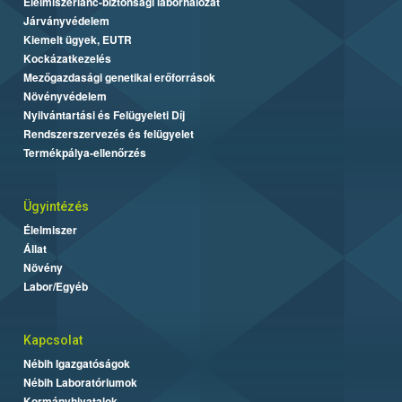
Élelmiszerlánc-biztonsági laborhálózat
Járványvédelem
Kiemelt ügyek, EUTR
Kockázatkezelés
Mezőgazdasági genetikai erőforrások
Növényvédelem
Nyilvántartási és Felügyeleti Díj
Rendszerszervezés és felügyelet
Termékpálya-ellenőrzés
Ügyintézés
Élelmiszer
Állat
Növény
Labor/Egyéb
Kapcsolat
Nébih Igazgatóságok
Nébih Laboratóriumok
Kormányhivatalok