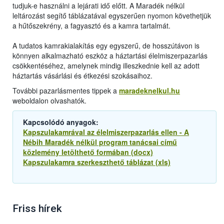
tudjuk-e használni a lejárati idő előtt. A Maradék nélkül
leltározást segítő táblázatával egyszerűen nyomon követhetjük
a hűtőszekrény, a fagyasztó és a kamra tartalmát.
A tudatos kamrakialakítás egy egyszerű, de hosszútávon is
könnyen alkalmazható eszköz a háztartási élelmiszerpazarlás
csökkentéséhez, amelynek mindig illeszkednie kell az adott
háztartás vásárlási és étkezési szokásaihoz.
További pazarlásmentes tippek a
maradeknelkul.hu
weboldalon olvashatók.
Kapcsolódó anyagok:
Kapszulakamrával az élelmiszerpazarlás ellen - A
Nébih Maradék nélkül program tanácsai című
közlemény letölthető formában (docx)
Kapszulakamra szerkeszthető táblázat (xls)
Friss hírek