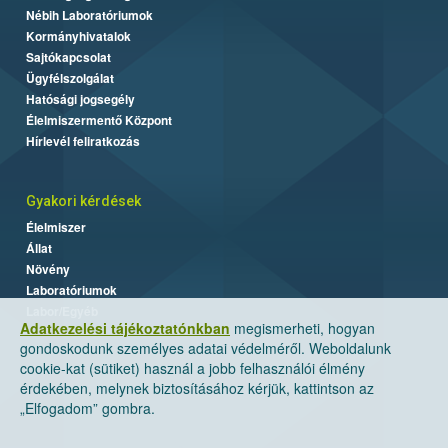
Nébih Laboratóriumok
Kormányhivatalok
Sajtókapcsolat
Ügyfélszolgálat
Hatósági jogsegély
Élelmiszermentő Központ
Hírlevél feliratkozás
Gyakori kérdések
Élelmiszer
Állat
Növény
Laboratóriumok
Labor/Egyéb
Adatkezelési tájékoztatónkban
megismerheti, hogyan
gondoskodunk személyes adatai védelméről. Weboldalunk
cookie-kat (sütiket) használ a jobb felhasználói élmény
érdekében, melynek biztosításához kérjük, kattintson az
„Elfogadom” gombra.