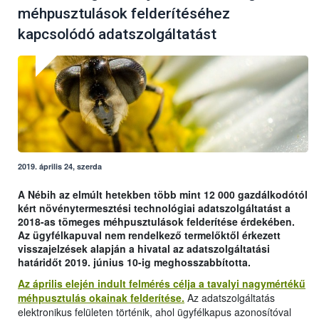
méhpusztulások felderítéséhez
kapcsolódó adatszolgáltatást
2019. április 24, szerda
A Nébih az elmúlt hetekben több mint 12 000 gazdálkodótól
kért növénytermesztési technológiai adatszolgáltatást a
2018-as tömeges méhpusztulások felderítése érdekében.
Az ügyfélkapuval nem rendelkező termelőktől érkezett
visszajelzések alapján a hivatal az adatszolgáltatási
határidőt 2019. június 10-ig meghosszabbította.
Az április elején indult felmérés célja a tavalyi nagymértékű
méhpusztulás okainak felderítése.
Az adatszolgáltatás
elektronikus felületen történik, ahol ügyfélkapus azonosítóval