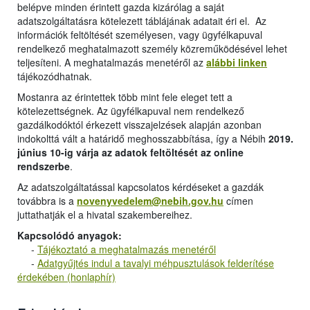
belépve minden érintett gazda kizárólag a saját
adatszolgáltatásra kötelezett táblájának adatait éri el. Az
információk feltöltését személyesen, vagy ügyfélkapuval
rendelkező meghatalmazott személy közreműködésével lehet
teljesíteni. A meghatalmazás menetéről az
alábbi linken
tájékozódhatnak.
Mostanra az érintettek több mint fele eleget tett a
kötelezettségnek. Az ügyfélkapuval nem rendelkező
gazdálkodóktól érkezett visszajelzések alapján azonban
indokolttá vált a határidő meghosszabbítása, így a Nébih
2019.
június 10-ig várja az adatok feltöltését az online
rendszerbe
.
Az adatszolgáltatással kapcsolatos kérdéseket a gazdák
továbbra is a
novenyvedelem@nebih.gov.hu
címen
juttathatják el a hivatal szakembereihez.
Kapcsolódó anyagok:
-
Tájékoztató a meghatalmazás menetéről
-
Adatgyűjtés indul a tavalyi méhpusztulások felderítése
érdekében (honlaphír)