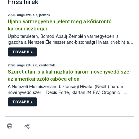
Friss hírek
2026. augusztus 7, péntek
Újabb vármegyében jelent meg a kőrisrontó
karcsúdíszbogár
Újabb területen, Borsod-Abaúj-Zemplén vármegyében is
igazolta a Nemzeti Élelmiszerlánc-biztonsági Hivatal (Nébih) a
kőrisrontó karcsúdíszbogár (Agrilus planipennis) jelenlétét. A
TOVÁBB >
kártevőt nem csak színcsapdában találták meg, de már fertőzött
fában is azonosították. A növényvédelmi szakemberek folytatják
az intenzív felderítést, emellett az intézkedéseket a szlovák
2026. augusztus 6, csütörtök
hatósággal is összehangolják a terjedés megállítása érdekében.
Szüret után is alkalmazható három növényvédő szer
az amerikai szőlőkabóca ellen
A Nemzeti Élelmiszerlánc-biztonsági Hivatal (Nébih) három
növényvédő szer – Decis Forte, Klartan 24 EW, Oroganic –
engedélyokiratát módosította, így azok a szüretet követően,
TOVÁBB >
egészen a vesszőérettség (BBCH 91) stádiumáig
felhasználhatóak a szőlőben. A kiterjesztések célja, hogy a korai
érésű szőlőkben is legyen lehetőség a károsító elleni további
védekezésre. Az Oroganic készítmény kis kiszerelésben kiskerti
felhasználók számára is elérhető és ökológiai termesztésben is
engedélyezett.