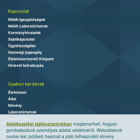
Kapcsolat
Nébih Igazgatóságok
Nébih Laboratóriumok
Kormányhivatalok
Sajtókapcsolat
Ügyfélszolgálat
Hatósági jogsegély
Élelmiszermentő Központ
Hírlevél feliratkozás
Gyakori kérdések
Élelmiszer
Állat
Növény
Laboratóriumok
Labor/Egyéb
Adatkezelési tájékoztatónkban
megismerheti, hogyan
gondoskodunk személyes adatai védelméről. Weboldalunk
cookie-kat (sütiket) használ a jobb felhasználói élmény