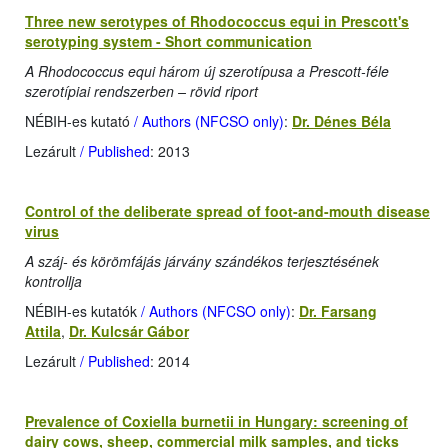
Three new serotypes of Rhodococcus equi in Prescott's
serotyping system - Short communication
A Rhodococcus equi három új szerotípusa a Prescott-féle
szerotípiai rendszerben – rövid riport
NÉBIH-es kutató
/ Authors (NFCSO only)
:
Dr. Dénes Béla
Lezárult
/ Published
: 2013
Control of the deliberate spread of foot-and-mouth disease
virus
A száj- és körömfájás járvány szándékos terjesztésének
kontrollja
NÉBIH-es kutatók
/ Authors (NFCSO only)
:
Dr. Farsang
Attila
,
Dr. Kulcsár Gábor
Lezárult
/ Published
: 2014
Prevalence of Coxiella burnetii in Hungary: screening of
dairy cows, sheep, commercial milk samples, and ticks