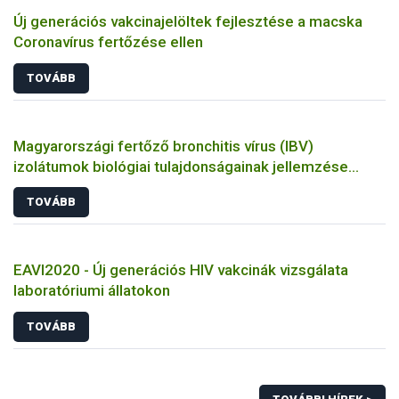
Új generációs vakcinajelöltek fejlesztése a macska
Coronavírus fertőzése ellen
TOVÁBB
Magyarországi fertőző bronchitis vírus (IBV)
izolátumok biológiai tulajdonságainak jellemzése
állatkísérletes és molekuláris biológiai eszközökkel
TOVÁBB
EAVI2020 - Új generációs HIV vakcinák vizsgálata
laboratóriumi állatokon
TOVÁBB