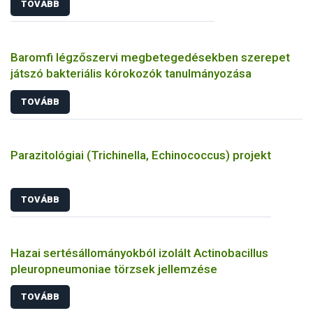
TOVÁBB
Baromfi légzőszervi megbetegedésekben szerepet
játszó bakteriális kórokozók tanulmányozása
TOVÁBB
Parazitológiai (Trichinella, Echinococcus) projekt
TOVÁBB
Hazai sertésállományokból izolált Actinobacillus
pleuropneumoniae törzsek jellemzése
TOVÁBB