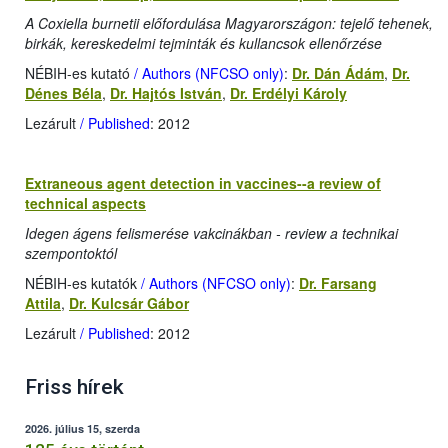
A Coxiella burnetii előfordulása Magyarországon: tejelő tehenek,
birkák, kereskedelmi tejminták és kullancsok ellenőrzése
NÉBIH-es kutató
/ Authors (NFCSO only)
:
Dr. Dán Ádám
,
Dr.
Dénes Béla
,
Dr. Hajtós István
,
Dr. Erdélyi Károly
Lezárult
/ Published
: 2012
Extraneous agent detection in vaccines--a review of
technical aspects
Idegen ágens felismerése vakcinákban - review a technikai
szempontoktól
NÉBIH-es kutatók
/ Authors (NFCSO only)
:
Dr. Farsang
Attila
,
Dr. Kulcsár Gábor
Lezárult
/ Published
: 2012
Friss hírek
2026. július 15, szerda