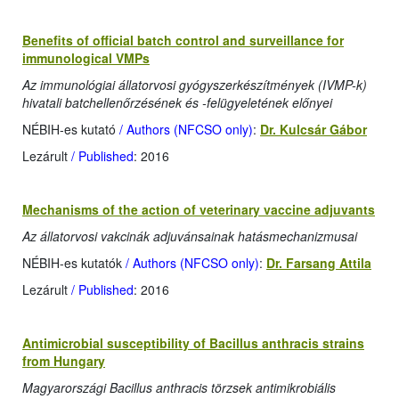
Benefits of official batch control and surveillance for
immunological VMPs
Az immunológiai állatorvosi gyógyszerkészítmények (IVMP-k)
hivatali batchellenőrzésének és -felügyeletének előnyei
NÉBIH-es kutató
/ Authors (NFCSO only)
:
Dr. Kulcsár Gábor
Lezárult
/ Published
: 2016
Mechanisms of the action of veterinary vaccine adjuvants
Az állatorvosi vakcinák adjuvánsainak hatásmechanizmusai
NÉBIH-es kutatók
/ Authors (NFCSO only)
:
Dr. Farsang Attila
Lezárult
/ Published
: 2016
Antimicrobial susceptibility of Bacillus anthracis strains
from Hungary
Magyarországi Bacillus anthracis törzsek antimikrobiális