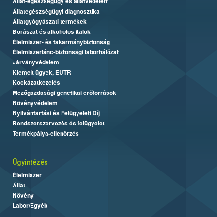
Állat-egészségügy és állatvédelem
Állategészségügyi diagnosztika
Állatgyógyászati termékek
Borászat és alkoholos italok
Élelmiszer- és takarmánybiztonság
Élelmiszerlánc-biztonsági laborhálózat
Járványvédelem
Kiemelt ügyek, EUTR
Kockázatkezelés
Mezőgazdasági genetikai erőforrások
Növényvédelem
Nyilvántartási és Felügyeleti Díj
Rendszerszervezés és felügyelet
Termékpálya-ellenőrzés
Ügyintézés
Élelmiszer
Állat
Növény
Labor/Egyéb