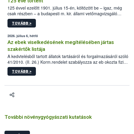
125 éve történt
125 évvel ezelőtt 1901. július 15-én, költözött be – igaz, még
csak részben – a budapesti m. kir. állami vetőmagvizsgáló
állomás a Kis Rókus utca 15. szám alatti, Czigler Győző által
TOVÁBB >
tervezett új épületébe.
2026. július 6, hétfő
Az ebek viselkedésének megítélésében jártas
szakértők listája
A kedvtelésből tartott állatok tartásáról és forgalmazásáról szóló
41/2010. (II. 26.) Korm.rendelet szabályozza az eb okozta fizikai
sérülés, illetve ennek veszélye keletkezésekor felmerülő
TOVÁBB >
hatósági feladatokat, valamint a veszélyes eb tartását és annak
engedélyezését. Ezen eljárások során szükség esetén be kell
vonni az ebek viselkedésének megítélésében jártas szakértőt.
További növénygyógyászati kutatások