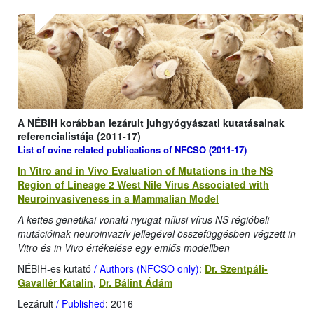
A NÉBIH korábban lezárult juhgyógyászati kutatásainak
referencialistája (2011-17)
List of ovine related publications of
NFCSO
(2011-17)
In Vitro and in Vivo Evaluation of Mutations in the NS
Region of Lineage 2 West Nile Virus Associated with
Neuroinvasiveness in a Mammalian Model
A kettes genetikai vonalú nyugat-nílusi vírus NS régióbeli
mutációinak neuroinvazív jellegével összefüggésben végzett in
Vitro és in Vivo értékelése egy emlős modellben
NÉBIH-es kutató
/ Authors (NFCSO only)
:
Dr. Szentpáli-
Gavallér Katalin
,
Dr. Bálint Ádám
Lezárult
/ Published
: 2016