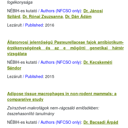
fogékonysága
NÉBIH-es kutató
/ Authors (NFCSO only)
:
Dr. Jánosi
Szilárd
,
Dr. Rónai Zsuzsanna
,
Dr. Dán Ádám
Lezárult
/ Published
: 2016
Állatorvosi jelentőségű Pasteurellaceae fajok antibiotikum-
érzékenységének és az e mögötti genetikai háttér
vizsgálata
NÉBIH-es kutató
/ Authors (NFCSO only)
:
Dr. Kecskeméti
Sándor
Lezárult
/ Published
: 2015
Adipose tissue macrophages in non-rodent mammals: a
comparative study
Zsírszövet-makrofágok nem-rágcsáló emlősökben:
összehasonlító tanulmány
NÉBIH-es kutató
/ Authors (NFCSO only)
:
Dr. Bacsadi Árpád