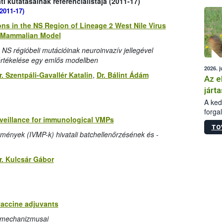
 kutatásainak referencialistája (2011-17)
épüle
2011-17)
ions in the NS Region of Lineage 2 West Nile Virus
a Mammalian Model
s NS régióbeli mutációinak neuroinvazív jellegével
 értékelése egy emlős modellben
2026. j
r. Szentpáli-Gavallér Katalin
,
Dr. Bálint Ádám
Az e
járta
A kedv
forga
urveillance for immunological VMPs
Korm.
TO
sérül
tmények (IVMP-k) hivatali batchellenőrzésének és -
felme
veszé
Ezen 
r. Kulcsár Gábor
vonni
jártas
vaccine adjuvants
ásmechanizmusai