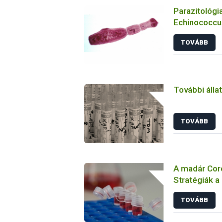
Parazitológia
Echinococcus
TOVÁBB
További álla
TOVÁBB
A madár Coro
Stratégiák a
megelőzésbe
TOVÁBB