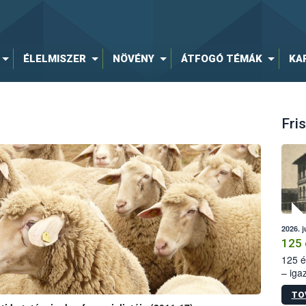
ÉLELMISZER
NÖVÉNY
ÁTFOGÓ TÉMÁK
KA
Fris
2026. j
125 
125 é
– iga
állam
TO
15. sz