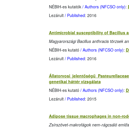
NÉBIH-es kutatók
/ Authors (NFCSO only)
:
Lezárult
/ Published
: 2016
Antimicrobial susceptibility of Bacillus 
Magyarországi Bacillus anthracis törzsek an
NÉBIH-es kutató
/ Authors (NFCSO only)
:
D
Lezárult
/ Published
: 2016
Állatorvosi jelentőségű Pasteurellace
genetikai háttér vizsgálata
NÉBIH-es kutató
/ Authors (NFCSO only)
:
D
Lezárult
/ Published
: 2015
Adipose tissue macrophages in non-rod
Zsírszövet-makrofágok nem-rágcsáló emlős