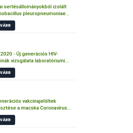
i sertésállományokból izolált
nobacillus pleuropneumoniae
sek jellemzése
VÁBB
2020 - Új generációs HIV-
inák vizsgálata laboratóriumi
tokon
VÁBB
enerációs vakcinajelöltek
esztése a macska Coronavírus
őzése ellen
VÁBB