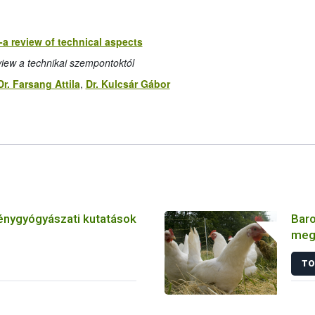
-a review of technical aspects
iew a technikai szempontoktól
Dr. Farsang Attila
,
Dr. Kulcsár Gábor
énygyógyászati kutatások
Baro
meg
játs
TO
tan