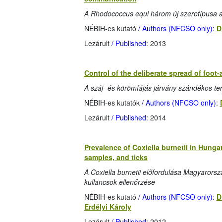
A Rhodococcus equi három új szerotípusa a P
NÉBIH-es kutató
/ Authors (NFCSO only)
:
D
Lezárult
/ Published
: 2013
Control of the deliberate spread of foot
A száj- és körömfájás járvány szándékos ter
NÉBIH-es kutatók
/ Authors (NFCSO only)
:
Lezárult
/ Published
: 2014
Prevalence of Coxiella burnetii in Hunga
samples, and ticks
A Coxiella burnetii előfordulása Magyarorsz
kullancsok ellenőrzése
NÉBIH-es kutató
/ Authors (NFCSO only)
:
D
Erdélyi Károly
Lezárult
/ Published
: 2012