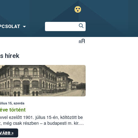
PCSOLAT
s hírek
úlius 15, szerda
éve történt
vvel ezelőtt 1901. július 15-én, költözött be
z, még csak részben – a budapesti m. kir.
i vetőmagvizsgáló állomás a Kis Rókus utca
VÁBB >
ám alatti, Czigler Győző által tervezett új