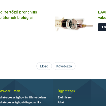
i fertőző bronchitis
EAVI
zolátumok biológiai
vakc
inak jellemzése
álla
TO
es és molekuláris
zközökkel
Előző
Következő
Szakterületek
Ügyintézés
Állat-egészségügy és állatvédelem
Élelmiszer
Állategészségügyi diagnosztika
Állat