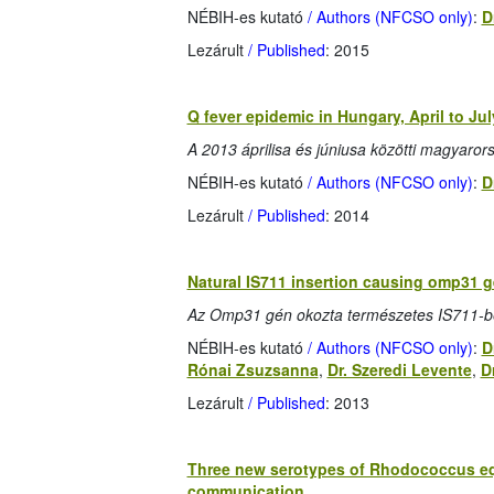
NÉBIH-es kutató
/ Authors (NFCSO only)
:
D
Lezárult
/ Published
: 2015
Q fever epidemic in Hungary, April to Ju
A 2013 áprilisa és júniusa közötti magyaror
NÉBIH-es kutató
/ Authors (NFCSO only)
:
D
Lezárult
/ Published
: 2014
Natural IS711 insertion causing omp31 ge
Az Omp31 gén okozta természetes IS711-be
NÉBIH-es kutató
/ Authors (NFCSO only)
:
D
Rónai Zsuzsanna
,
Dr. Szeredi Levente
,
D
Lezárult
/ Published
: 2013
Three new serotypes of Rhodococcus equ
communication