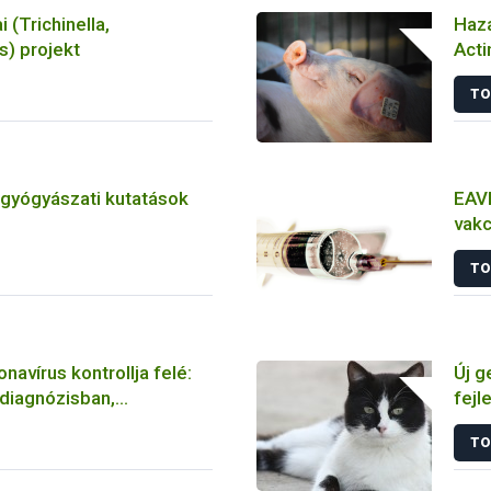
i (Trichinella,
Haza
) projekt
Acti
törz
TO
tgyógyászati kutatások
EAVI
vakc
álla
TO
navírus kontrollja felé:
Új g
 diagnózisban,
fejl
n és vakcinálásban
fert
TO