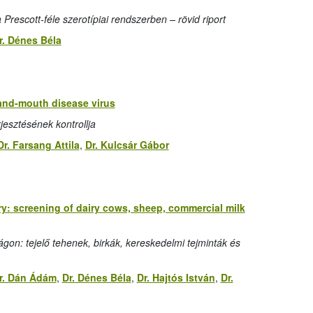
rescott-féle szerotípiai rendszerben – rövid riport
r. Dénes Béla
-and-mouth disease virus
jesztésének kontrollja
Dr. Farsang Attila
,
Dr. Kulcsár Gábor
ry: screening of dairy cows, sheep, commercial milk
ágon: tejelő tehenek, birkák, kereskedelmi tejminták és
r. Dán Ádám
,
Dr. Dénes Béla
,
Dr. Hajtós István
,
Dr.