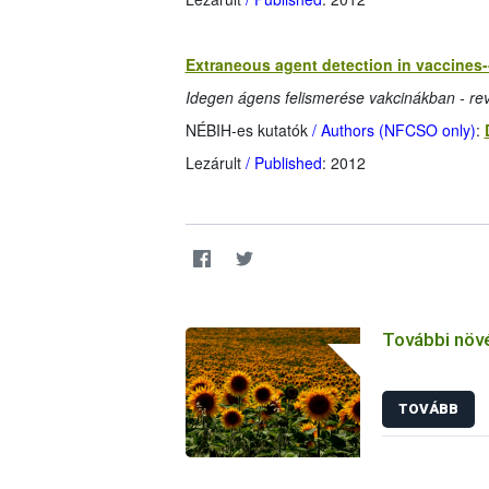
Extraneous agent detection in vaccines-
Idegen ágens felismerése vakcinákban - rev
NÉBIH-es kutatók
/ Authors (NFCSO only)
:
Lezárult
/ Published
: 2012
További növ
TOVÁBB