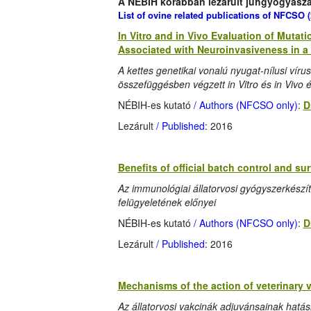
A NÉBIH korábban lezárult juhgyógyászati
List of ovine related publications of
NFCSO
(
In Vitro and in Vivo Evaluation of Mutat
Associated with Neuroinvasiveness in 
A kettes genetikai vonalú nyugat-nílusi víru
összefüggésben végzett in Vitro és in Vivo
NÉBIH-es kutató
/ Authors (NFCSO only)
:
D
Lezárult
/ Published
: 2016
Benefits of official batch control and s
Az immunológiai állatorvosi gyógyszerkészí
felügyeletének előnyei
NÉBIH-es kutató
/ Authors (NFCSO only)
:
D
Lezárult
/ Published
: 2016
Mechanisms of the action of veterinary 
Az állatorvosi vakcinák adjuvánsainak hat