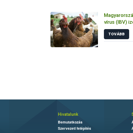
Magyarország
vírus (IBV) i
tulajdonsága
TOVÁBB
állatkísérlet
biológiai es
Hivatalunk
Bemutatkozás
Szervezeti felépítés