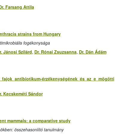
Dr. Farsang Attila
anthracis strains from Hungary
timikrobiális fogékonysága
r. Jánosi Szilárd
,
Dr. Rónai Zsuzsanna
,
Dr. Dán Ádám
ae fajok antibiotikum-érzékenységének és az e mögötti
r. Kecskeméti Sándor
ent mammals: a comparative study
ökben: összehasonlító tanulmány