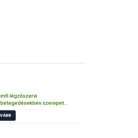
mfi légzőszervi
betegedésekben szerepet
zó bakteriális kórokozók
VÁBB
ulmányozása