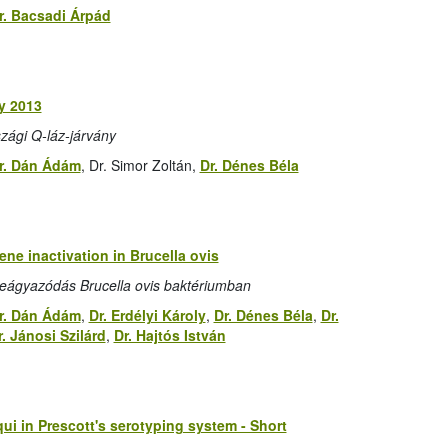
r. Bacsadi Árpád
ly 2013
szági Q-láz-járvány
r. Dán Ádám
, Dr. Simor Zoltán,
Dr. Dénes Béla
ne inactivation in Brucella ovis
ágyazódás Brucella ovis baktériumban
r. Dán Ádám
,
Dr. Erdélyi Károly
,
Dr. Dénes Béla
,
Dr.
r. Jánosi Szilárd
,
Dr. Hajtós István
i in Prescott's serotyping system - Short