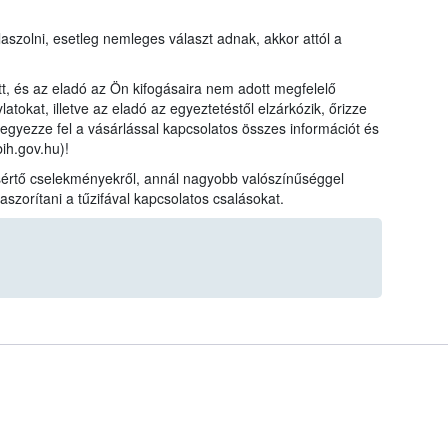
szolni, esetleg nemleges választ adnak, akkor attól a
t, és az eladó az Ön kifogásaira nem adott megfelelő
atokat, illetve az eladó az egyeztetéstől elzárkózik, őrizze
jegyezze fel a vásárlással kapcsolatos összes információt és
h.gov.hu)!
ogsértő cselekményekről, annál nagyobb valószínűséggel
zorítani a tűzifával kapcsolatos csalásokat.