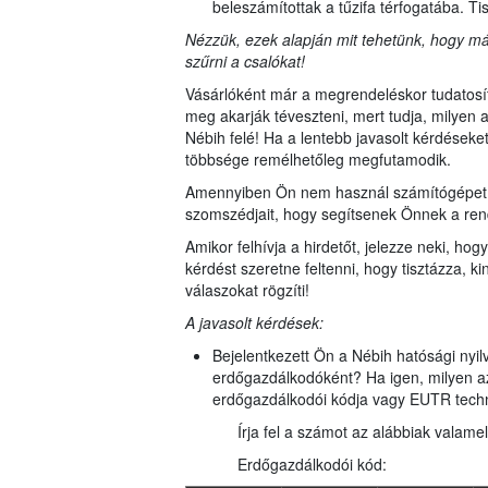
beleszámítottak a tűzifa térfogatába. T
Nézzük, ezek alapján mit tehetünk, hogy m
szűrni a csalókat!
Vásárlóként már a megrendeléskor tudatosí
meg akarják téveszteni, mert tudja, milyen a
Nébih felé! Ha a lentebb javasolt kérdéseket 
többsége remélhetőleg megfutamodik.
Amennyiben Ön nem használ számítógépet, k
szomszédjait, hogy segítsenek Önnek a ren
Amikor felhívja a hirdetőt, jelezze neki, h
kérdést szeretne feltenni, hogy tisztázza, ki
válaszokat rögzíti!
A javasolt kérdések:
Bejelentkezett Ön a Nébih hatósági nyi
erdőgazdálkodóként? Ha igen, milyen a
erdőgazdálkodói kódja vagy EUTR tech
Írja fel a számot az alábbiak valame
Erdőgazdálkodói kód: