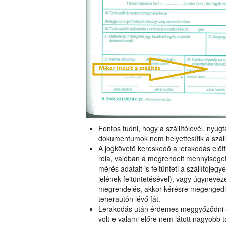
Fontos tudni, hogy a szállítólevél, nyu
dokumentumok nem helyettesítik a szállí
A jogkövető kereskedő a lerakodás előt
róla, valóban a megrendelt mennyisége
mérés adatait is feltünteti a szállítójegy
jelének feltüntetésével), vagy úgynevez
megrendelés, akkor kérésre megengedi,
teherautón lévő fát.
Lerakodás után érdemes meggyőződni arró
volt-e valami előre nem látott nagyobb t