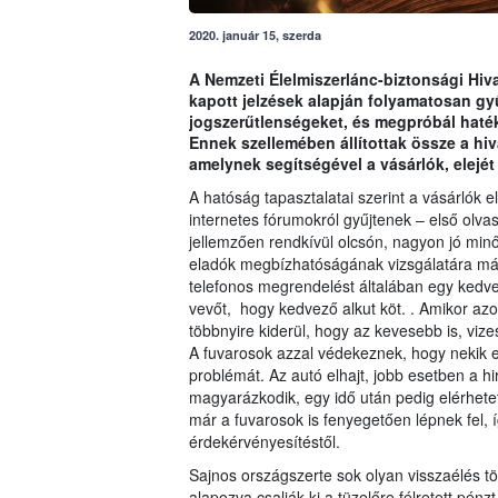
2020. január 15, szerda
A Nemzeti Élelmiszerlánc-biztonsági Hiva
kapott jelzések alapján folyamatosan gyű
jogszerűtlenségeket, és megpróbál haté
Ennek szellemében állítottak össze a h
amelynek segítségével a vásárlók, elejét
A hatóság tapasztalatai szerint a vásárlók el
internetes fórumokról gyűjtenek – első olva
jellemzően rendkívül olcsón, nagyon jó minő
eladók megbízhatóságának vizsgálatára már 
telefonos megrendelést általában egy kedv
vevőt, hogy kedvező alkut köt. . Amikor azo
többnyire kiderül, hogy az kevesebb is, vize
A fuvarosok azzal védekeznek, hogy nekik ez
problémát. Az autó elhajt, jobb esetben a hi
magyarázkodik, egy idő után pedig elérhete
már a fuvarosok is fenyegetően lépnek fel, 
érdekérvényesítéstől.
Sajnos országszerte sok olyan visszaélés t
alapozva csalják ki a tüzelőre félretett pén