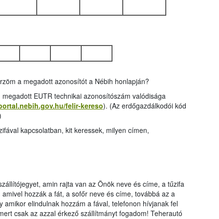
őrzöm a megadott azonosítót a Nébih honlapján?
on megadott EUTR technikai azonosítószám valódisága
/portal.nebih.gov.hu/felir-kereso
). (Az erdőgazdálkodói kód
)
fával kapcsolatban, kit keressek, milyen címen,
zállítójegyet, amin rajta van az Önök neve és címe, a tűzifa
amivel hozzák a fát, a sofőr neve és címe, továbbá az a
amikor elindulnak hozzám a fával, telefonon hívjanak fel
ert csak az azzal érkező szállítmányt fogadom! Teherautó