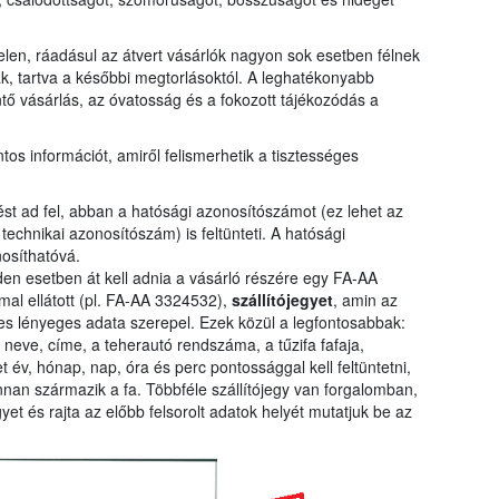
elen, ráadásul az átvert vásárlók nagyon sok esetben félnek
k, tartva a későbbi megtorlásoktól. A leghatékonyabb
ő vásárlás, az óvatosság és a fokozott tájékozódás a
os információt, amiről felismerhetik a tisztességes
st ad fel, abban a hatósági azonosítószámot (ez lehet az
chnikai azonosítószám) is feltünteti. A hatósági
nosíthatóvá.
inden esetben át kell adnia a vásárló részére egy FA-AA
al ellátott (pl. FA-AA 3324532),
szállítójegyet
, amin az
szes lényeges adata szerepel. Ezek közül a legfontosabbak:
y neve, címe, a teherautó rendszáma, a tűzifa fafaja,
t év, hónap, nap, óra és perc pontossággal kell feltüntetni,
an származik a fa. Többféle szállítójegy van forgalomban,
yet és rajta az előbb felsorolt adatok helyét mutatjuk be az