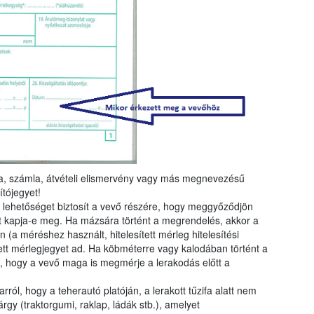
gta, számla, átvételi elismervény vagy más megnevezésű
tójegyet!
t lehetőséget biztosít a vevő részére, hogy meggyőződjön
t kapja-e meg. Ha mázsára történt a megrendelés, akkor a
en (a méréshez használt, hitelesített mérleg hitelesítési
ett mérlegjegyet ad. Ha köbméterre vagy kalodában történt a
 hogy a vevő maga is megmérje a lerakodás előtt a
l, hogy a teherautó platóján, a lerakott tűzifa alatt nem
árgy (traktorgumi, raklap, ládák stb.), amelyet