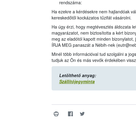
rendszáma:
Ha ezekre a kérdésekre nem hajlandóak vála
kereskedőtől kockázatos tűzifát vásárolni.
Ha úgy érzi, hogy megtévesztés áldozata let
magyarázatot, nem biztosította a kért bizonyl
meg az eladótól kapott minden bizonylatot, 
ÍRJA MEG panaszát a Nébih-nek (eutr@nebi
Minél több információval tud szolgálni a j
tudjuk az Ön és más vevők érdekében visszas
Letölthető anyag:
Szállítójegyminta