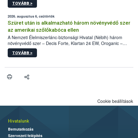
TOVÁBB >
kártevőt nem csak színcsapdában találták meg, de már fertőzött
fában is azonosították. A növényvédelmi szakemberek folytatják
az intenzív felderítést, emellett az intézkedéseket a szlovák
2026. augusztus 6, csütörtök
hatósággal is összehangolják a terjedés megállítása érdekében.
Szüret után is alkalmazható három növényvédő szer
az amerikai szőlőkabóca ellen
A Nemzeti Élelmiszerlánc-biztonsági Hivatal (Nébih) három
növényvédő szer – Decis Forte, Klartan 24 EW, Oroganic –
engedélyokiratát módosította, így azok a szüretet követően,
TOVÁBB >
egészen a vesszőérettség (BBCH 91) stádiumáig
felhasználhatóak a szőlőben. A kiterjesztések célja, hogy a korai
érésű szőlőkben is legyen lehetőség a károsító elleni további
védekezésre. Az Oroganic készítmény kis kiszerelésben kiskerti
felhasználók számára is elérhető és ökológiai termesztésben is
engedélyezett.
Cookie beállítások
Hivatalunk
Bemutatkozás
Szervezeti felépítés