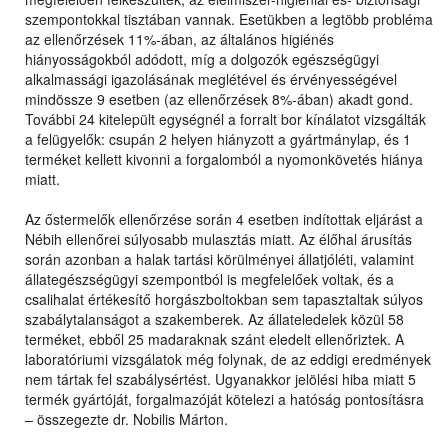
szempontokkal tisztában vannak. Esetükben a legtöbb probléma
az ellenőrzések 11%-ában, az általános higiénés
hiányosságokból adódott, míg a dolgozók egészségügyi
alkalmassági igazolásának meglétével és érvényességével
mindössze 9 esetben (az ellenőrzések 8%-ában) akadt gond.
További 24 kitelepült egységnél a forralt bor kínálatot vizsgálták
a felügyelők: csupán 2 helyen hiányzott a gyártmánylap, és 1
terméket kellett kivonni a forgalomból a nyomonkövetés hiánya
miatt.
Az őstermelők ellenőrzése során 4 esetben indítottak eljárást a
Nébih ellenőrei súlyosabb mulasztás miatt. Az élőhal árusítás
során azonban a halak tartási körülményei állatjóléti, valamint
állategészségügyi szempontból is megfelelőek voltak, és a
csalihalat értékesítő horgászboltokban sem tapasztaltak súlyos
szabálytalanságot a szakemberek. Az állateledelek közül 58
terméket, ebből 25 madaraknak szánt eledelt ellenőriztek. A
laboratóriumi vizsgálatok még folynak, de az eddigi eredmények
nem tártak fel szabálysértést. Ugyanakkor jelölési hiba miatt 5
termék gyártóját, forgalmazóját kötelezi a hatóság pontosításra
– összegezte dr. Nobilis Márton.