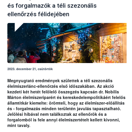
és forgalmazók a téli szezonális
ellenőrzés félidejében
2023. december 21, csütörtök
Megnyugtató eredmények születtek a téli szezonális
élelmiszerlánc-ellenőrzés első időszakában. Az akció
kezdeti két hetét felölelő összegzés kapcsán dr. Nobilis
Márton élelmiszeriparért és kereskedelempolitikáért felelős
államtitkár kiemelte: örömteli, hogy az élelmiszer-előállítás
és - forgalmazás minden területén javulás tapasztalható.
Jelölési hibával nem találkoztak az ellenőrök és a
forgalomból is fele annyi élelmiszertételt kellett kivonni,
mint tavaly.