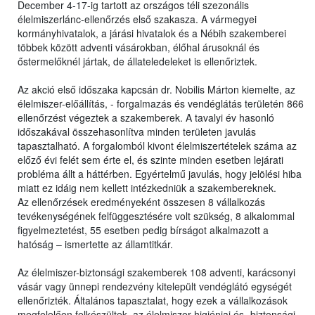
December 4-17-ig tartott az országos téli szezonális
élelmiszerlánc-ellenőrzés első szakasza. A vármegyei
kormányhivatalok, a járási hivatalok és a Nébih szakemberei
többek között adventi vásárokban, élőhal árusoknál és
őstermelőknél jártak, de állateledeleket is ellenőriztek.
Az akció első időszaka kapcsán dr. Nobilis Márton kiemelte, az
élelmiszer-előállítás, - forgalmazás és vendéglátás területén 866
ellenőrzést végeztek a szakemberek. A tavalyi év hasonló
időszakával összehasonlítva minden területen javulás
tapasztalható. A forgalomból kivont élelmiszertételek száma az
előző évi felét sem érte el, és szinte minden esetben lejárati
probléma állt a háttérben. Egyértelmű javulás, hogy jelölési hiba
miatt ez idáig nem kellett intézkedniük a szakembereknek.
Az ellenőrzések eredményeként összesen 8 vállalkozás
tevékenységének felfüggesztésére volt szükség, 8 alkalommal
figyelmeztetést, 55 esetben pedig bírságot alkalmazott a
hatóság – ismertette az államtitkár.
Az élelmiszer-biztonsági szakemberek 108 adventi, karácsonyi
vásár vagy ünnepi rendezvény kitelepült vendéglátó egységét
ellenőrizték. Általános tapasztalat, hogy ezek a vállalkozások
megfelelően felkészültek, az élelmiszer-higiéniai és- biztonsági