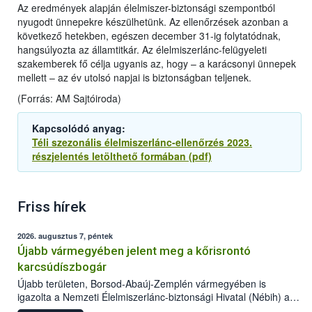
Az eredmények alapján élelmiszer-biztonsági szempontból
nyugodt ünnepekre készülhetünk. Az ellenőrzések azonban a
következő hetekben, egészen december 31-ig folytatódnak,
hangsúlyozta az államtitkár. Az élelmiszerlánc-felügyeleti
szakemberek fő célja ugyanis az, hogy – a karácsonyi ünnepek
mellett – az év utolsó napjai is biztonságban teljenek.
(Forrás: AM Sajtóiroda)
Kapcsolódó anyag:
Téli szezonális élelmiszerlánc-ellenőrzés 2023.
részjelentés letölthető formában (pdf)
Friss hírek
2026. augusztus 7, péntek
Újabb vármegyében jelent meg a kőrisrontó
karcsúdíszbogár
Újabb területen, Borsod-Abaúj-Zemplén vármegyében is
igazolta a Nemzeti Élelmiszerlánc-biztonsági Hivatal (Nébih) a
kőrisrontó karcsúdíszbogár (Agrilus planipennis) jelenlétét. A