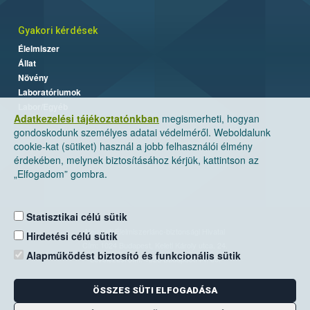
Gyakori kérdések
Élelmiszer
Állat
Növény
Laboratóriumok
Labor/Egyéb
Adatkezelési tájékoztatónkban
megismerheti, hogyan
gondoskodunk személyes adatai védelméről. Weboldalunk
cookie-kat (sütiket) használ a jobb felhasználói élmény
érdekében, melynek biztosításához kérjük, kattintson az
„Elfogadom” gombra.
Statisztikai célú sütik
Nemzeti Élelmiszerlánc-biztonsági Hivatal
Hirdetési célú sütik
Cím: 1024 Budapest, Keleti Károly utca. 24.
Alapműködést biztosító és funkcionális sütik
Levelezési cím: 1525 Budapest. Pf. 30.
ÖSSZES SÜTI ELFOGADÁSA
E-mail:
ugyfelszolgalat@nebih.gov.hu