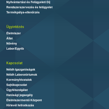
Nyilvántartási és Felügyeleti Díj
Rendszerszervezés és felügyelet
Termékpálya-ellenőrzés
Ügyintézés
Élelmiszer
Állat
Növény
Labor/Egyéb
Kapcsolat
Nébih Igazgatóságok
Nébih Laboratóriumok
Kormányhivatalok
Sajtókapcsolat
Ügyfélszolgálat
Hatósági jogsegély
Élelmiszermentő Központ
Hírlevél feliratkozás