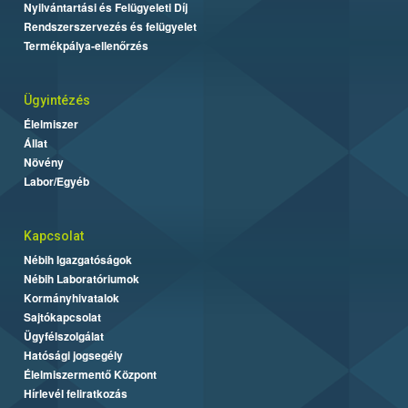
Nyilvántartási és Felügyeleti Díj
Rendszerszervezés és felügyelet
Termékpálya-ellenőrzés
Ügyintézés
Élelmiszer
Állat
Növény
Labor/Egyéb
Kapcsolat
Nébih Igazgatóságok
Nébih Laboratóriumok
Kormányhivatalok
Sajtókapcsolat
Ügyfélszolgálat
Hatósági jogsegély
Élelmiszermentő Központ
Hírlevél feliratkozás