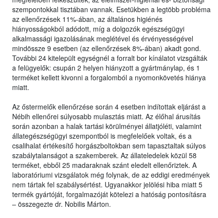
szempontokkal tisztában vannak. Esetükben a legtöbb probléma
az ellenőrzések 11%-ában, az általános higiénés
hiányosságokból adódott, míg a dolgozók egészségügyi
alkalmassági igazolásának meglétével és érvényességével
mindössze 9 esetben (az ellenőrzések 8%-ában) akadt gond.
További 24 kitelepült egységnél a forralt bor kínálatot vizsgálták
a felügyelők: csupán 2 helyen hiányzott a gyártmánylap, és 1
terméket kellett kivonni a forgalomból a nyomonkövetés hiánya
miatt.
Az őstermelők ellenőrzése során 4 esetben indítottak eljárást a
Nébih ellenőrei súlyosabb mulasztás miatt. Az élőhal árusítás
során azonban a halak tartási körülményei állatjóléti, valamint
állategészségügyi szempontból is megfelelőek voltak, és a
csalihalat értékesítő horgászboltokban sem tapasztaltak súlyos
szabálytalanságot a szakemberek. Az állateledelek közül 58
terméket, ebből 25 madaraknak szánt eledelt ellenőriztek. A
laboratóriumi vizsgálatok még folynak, de az eddigi eredmények
nem tártak fel szabálysértést. Ugyanakkor jelölési hiba miatt 5
termék gyártóját, forgalmazóját kötelezi a hatóság pontosításra
– összegezte dr. Nobilis Márton.