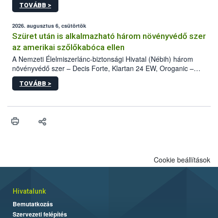
TOVÁBB >
kártevőt nem csak színcsapdában találták meg, de már fertőzött
fában is azonosították. A növényvédelmi szakemberek folytatják
az intenzív felderítést, emellett az intézkedéseket a szlovák
2026. augusztus 6, csütörtök
hatósággal is összehangolják a terjedés megállítása érdekében.
Szüret után is alkalmazható három növényvédő szer
az amerikai szőlőkabóca ellen
A Nemzeti Élelmiszerlánc-biztonsági Hivatal (Nébih) három
növényvédő szer – Decis Forte, Klartan 24 EW, Oroganic –
engedélyokiratát módosította, így azok a szüretet követően,
TOVÁBB >
egészen a vesszőérettség (BBCH 91) stádiumáig
felhasználhatóak a szőlőben. A kiterjesztések célja, hogy a korai
érésű szőlőkben is legyen lehetőség a károsító elleni további
védekezésre. Az Oroganic készítmény kis kiszerelésben kiskerti
felhasználók számára is elérhető és ökológiai termesztésben is
engedélyezett.
Cookie beállítások
Hivatalunk
Bemutatkozás
Szervezeti felépítés