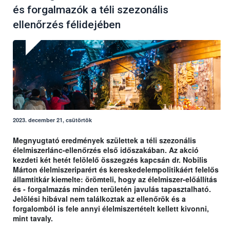
és forgalmazók a téli szezonális
ellenőrzés félidejében
2023. december 21, csütörtök
Megnyugtató eredmények születtek a téli szezonális
élelmiszerlánc-ellenőrzés első időszakában. Az akció
kezdeti két hetét felölelő összegzés kapcsán dr. Nobilis
Márton élelmiszeriparért és kereskedelempolitikáért felelős
államtitkár kiemelte: örömteli, hogy az élelmiszer-előállítás
és - forgalmazás minden területén javulás tapasztalható.
Jelölési hibával nem találkoztak az ellenőrök és a
forgalomból is fele annyi élelmiszertételt kellett kivonni,
mint tavaly.