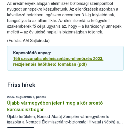
Az eredmények alapján élelmiszer-biztonsági szempontból
nyugodt ünnepekre készülhetünk. Az ellenőrzések azonban a
következő hetekben, egészen december 31-ig folytatódnak,
hangsúlyozta az államtitkár. Az élelmiszerlánc-felügyeleti
szakemberek fő célja ugyanis az, hogy – a karácsonyi ünnepek
mellett – az év utolsó napjai is biztonságban teljenek.
(Forrás: AM Sajtóiroda)
Kapcsolódó anyag:
Téli szezonális élelmiszerlánc-ellenőrzés 2023.
részjelentés letölthető formában (pdf)
Friss hírek
2026. augusztus 7, péntek
Újabb vármegyében jelent meg a kőrisrontó
karcsúdíszbogár
Újabb területen, Borsod-Abaúj-Zemplén vármegyében is
igazolta a Nemzeti Élelmiszerlánc-biztonsági Hivatal (Nébih) a
kőrisrontó karcsúdíszbogár (Agrilus planipennis) jelenlétét. A