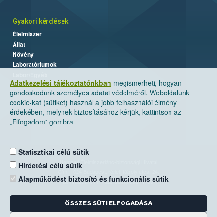
Gyakori kérdések
Élelmiszer
Állat
Növény
Laboratóriumok
Labor/Egyéb
Adatkezelési tájékoztatónkban
megismerheti, hogyan
gondoskodunk személyes adatai védelméről. Weboldalunk
cookie-kat (sütiket) használ a jobb felhasználói élmény
érdekében, melynek biztosításához kérjük, kattintson az
„Elfogadom” gombra.
Statisztikai célú sütik
Nemzeti Élelmiszerlánc-biztonsági Hivatal
Hirdetési célú sütik
Cím: 1024 Budapest, Keleti Károly utca. 24.
Alapműködést biztosító és funkcionális sütik
Levelezési cím: 1525 Budapest. Pf. 30.
ÖSSZES SÜTI ELFOGADÁSA
E-mail:
ugyfelszolgalat@nebih.gov.hu