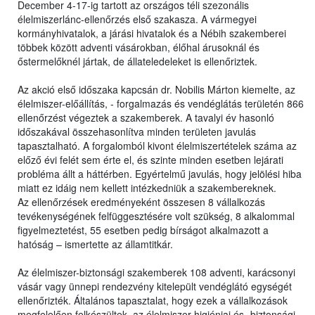
December 4-17-ig tartott az országos téli szezonális
élelmiszerlánc-ellenőrzés első szakasza. A vármegyei
kormányhivatalok, a járási hivatalok és a Nébih szakemberei
többek között adventi vásárokban, élőhal árusoknál és
őstermelőknél jártak, de állateledeleket is ellenőriztek.
Az akció első időszaka kapcsán dr. Nobilis Márton kiemelte, az
élelmiszer-előállítás, - forgalmazás és vendéglátás területén 866
ellenőrzést végeztek a szakemberek. A tavalyi év hasonló
időszakával összehasonlítva minden területen javulás
tapasztalható. A forgalomból kivont élelmiszertételek száma az
előző évi felét sem érte el, és szinte minden esetben lejárati
probléma állt a háttérben. Egyértelmű javulás, hogy jelölési hiba
miatt ez idáig nem kellett intézkedniük a szakembereknek.
Az ellenőrzések eredményeként összesen 8 vállalkozás
tevékenységének felfüggesztésére volt szükség, 8 alkalommal
figyelmeztetést, 55 esetben pedig bírságot alkalmazott a
hatóság – ismertette az államtitkár.
Az élelmiszer-biztonsági szakemberek 108 adventi, karácsonyi
vásár vagy ünnepi rendezvény kitelepült vendéglátó egységét
ellenőrizték. Általános tapasztalat, hogy ezek a vállalkozások
megfelelően felkészültek, az élelmiszer-higiéniai és- biztonsági