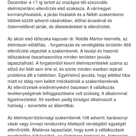
December 4-17-ig tartott az országos téli szezonális
élelmiszerlánc-ellenőrzés első szakasza. A vármegyei
kormányhivatalok, a járási hivatalok és a Nébih szakemberei
többek között adventi vásárokban, élőhal árusoknál és
őstermelőknél jártak, de állateledeleket is ellenőriztek.
Az akció első időszaka kapcsán dr. Nobilis Márton kiemelte, az
élelmiszer-előállítás, - forgalmazás és vendéglátás területén 866
ellenőrzést végeztek a szakemberek. A tavalyi év hasonló
időszakával összehasonlítva minden területen javulás
tapasztalható. A forgalomból kivont élelmiszertételek száma az
előző évi felét sem érte el, és szinte minden esetben lejárati
probléma állt a háttérben. Egyértelmű javulás, hogy jelölési hiba
miatt ez idáig nem kellett intézkedniük a szakembereknek.
Az ellenőrzések eredményeként összesen 8 vállalkozás
tevékenységének felfüggesztésére volt szükség, 8 alkalommal
figyelmeztetést, 55 esetben pedig bírságot alkalmazott a
hatóság – ismertette az államtitkár.
Az élelmiszer-biztonsági szakemberek 108 adventi, karácsonyi
vásár vagy ünnepi rendezvény kitelepült vendéglátó egységét
ellenőrizték. Általános tapasztalat, hogy ezek a vállalkozások
megfelelően felkészültek, az élelmiszer-higiéniai és- biztonsági