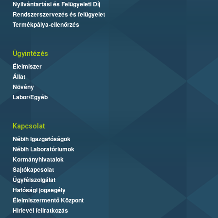
Nyilvántartási és Felügyeleti Díj
Rendszerszervezés és felügyelet
Termékpálya-ellenőrzés
Ügyintézés
Élelmiszer
Állat
Növény
Labor/Egyéb
Kapcsolat
Nébih Igazgatóságok
Nébih Laboratóriumok
Kormányhivatalok
Sajtókapcsolat
Ügyfélszolgálat
Hatósági jogsegély
Élelmiszermentő Központ
Hírlevél feliratkozás