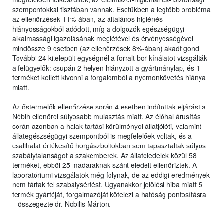
szempontokkal tisztában vannak. Esetükben a legtöbb probléma
az ellenőrzések 11%-ában, az általános higiénés
hiányosságokból adódott, míg a dolgozók egészségügyi
alkalmassági igazolásának meglétével és érvényességével
mindössze 9 esetben (az ellenőrzések 8%-ában) akadt gond.
További 24 kitelepült egységnél a forralt bor kínálatot vizsgálták
a felügyelők: csupán 2 helyen hiányzott a gyártmánylap, és 1
terméket kellett kivonni a forgalomból a nyomonkövetés hiánya
miatt.
Az őstermelők ellenőrzése során 4 esetben indítottak eljárást a
Nébih ellenőrei súlyosabb mulasztás miatt. Az élőhal árusítás
során azonban a halak tartási körülményei állatjóléti, valamint
állategészségügyi szempontból is megfelelőek voltak, és a
csalihalat értékesítő horgászboltokban sem tapasztaltak súlyos
szabálytalanságot a szakemberek. Az állateledelek közül 58
terméket, ebből 25 madaraknak szánt eledelt ellenőriztek. A
laboratóriumi vizsgálatok még folynak, de az eddigi eredmények
nem tártak fel szabálysértést. Ugyanakkor jelölési hiba miatt 5
termék gyártóját, forgalmazóját kötelezi a hatóság pontosításra
– összegezte dr. Nobilis Márton.