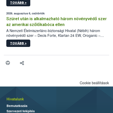
TOVÁBB >
kártevőt nem csak színcsapdában találták meg, de már fertőzött
fában is azonosították. A növényvédelmi szakemberek folytatják
az intenzív felderítést, emellett az intézkedéseket a szlovák
2026. augusztus 6, csütörtök
hatósággal is összehangolják a terjedés megállítása érdekében.
Szüret után is alkalmazható három növényvédő szer
az amerikai szőlőkabóca ellen
A Nemzeti Élelmiszerlánc-biztonsági Hivatal (Nébih) három
növényvédő szer – Decis Forte, Klartan 24 EW, Oroganic –
engedélyokiratát módosította, így azok a szüretet követően,
TOVÁBB >
egészen a vesszőérettség (BBCH 91) stádiumáig
felhasználhatóak a szőlőben. A kiterjesztések célja, hogy a korai
érésű szőlőkben is legyen lehetőség a károsító elleni további
védekezésre. Az Oroganic készítmény kis kiszerelésben kiskerti
felhasználók számára is elérhető és ökológiai termesztésben is
engedélyezett.
Cookie beállítások
Hivatalunk
Bemutatkozás
Szervezeti felépítés