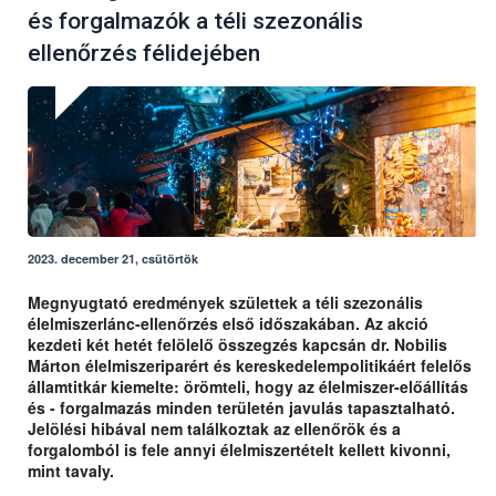
és forgalmazók a téli szezonális
ellenőrzés félidejében
2023. december 21, csütörtök
Megnyugtató eredmények születtek a téli szezonális
élelmiszerlánc-ellenőrzés első időszakában. Az akció
kezdeti két hetét felölelő összegzés kapcsán dr. Nobilis
Márton élelmiszeriparért és kereskedelempolitikáért felelős
államtitkár kiemelte: örömteli, hogy az élelmiszer-előállítás
és - forgalmazás minden területén javulás tapasztalható.
Jelölési hibával nem találkoztak az ellenőrök és a
forgalomból is fele annyi élelmiszertételt kellett kivonni,
mint tavaly.