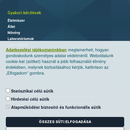
Gyakori kérdések
Élelmiszer
Állat
Növény
Laboratóriumok
Labor/Egyéb
Adatkezelési tájékoztatónkban
megismerheti, hogyan
gondoskodunk személyes adatai védelméről. Weboldalunk
cookie-kat (sütiket) használ a jobb felhasználói élmény
érdekében, melynek biztosításához kérjük, kattintson az
„Elfogadom” gombra.
Statisztikai célú sütik
Nemzeti Élelmiszerlánc-biztonsági Hivatal
Hirdetési célú sütik
Cím: 1024 Budapest, Keleti Károly utca. 24.
Alapműködést biztosító és funkcionális sütik
Levelezési cím: 1525 Budapest. Pf. 30.
ÖSSZES SÜTI ELFOGADÁSA
E-mail:
ugyfelszolgalat@nebih.gov.hu