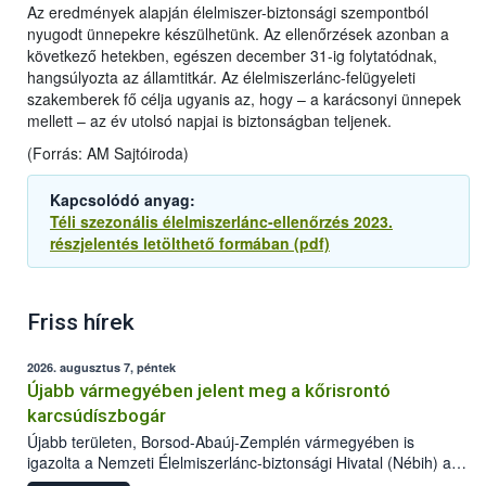
Az eredmények alapján élelmiszer-biztonsági szempontból
nyugodt ünnepekre készülhetünk. Az ellenőrzések azonban a
következő hetekben, egészen december 31-ig folytatódnak,
hangsúlyozta az államtitkár. Az élelmiszerlánc-felügyeleti
szakemberek fő célja ugyanis az, hogy – a karácsonyi ünnepek
mellett – az év utolsó napjai is biztonságban teljenek.
(Forrás: AM Sajtóiroda)
Kapcsolódó anyag:
Téli szezonális élelmiszerlánc-ellenőrzés 2023.
részjelentés letölthető formában (pdf)
Friss hírek
2026. augusztus 7, péntek
Újabb vármegyében jelent meg a kőrisrontó
karcsúdíszbogár
Újabb területen, Borsod-Abaúj-Zemplén vármegyében is
igazolta a Nemzeti Élelmiszerlánc-biztonsági Hivatal (Nébih) a
kőrisrontó karcsúdíszbogár (Agrilus planipennis) jelenlétét. A