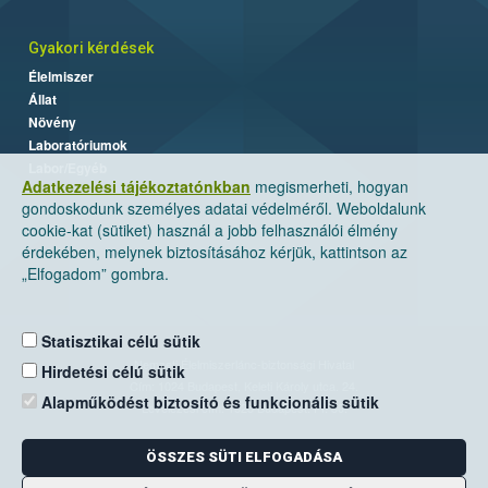
Gyakori kérdések
Élelmiszer
Állat
Növény
Laboratóriumok
Labor/Egyéb
Adatkezelési tájékoztatónkban
megismerheti, hogyan
gondoskodunk személyes adatai védelméről. Weboldalunk
cookie-kat (sütiket) használ a jobb felhasználói élmény
érdekében, melynek biztosításához kérjük, kattintson az
„Elfogadom” gombra.
Statisztikai célú sütik
Nemzeti Élelmiszerlánc-biztonsági Hivatal
Hirdetési célú sütik
Cím: 1024 Budapest, Keleti Károly utca. 24.
Alapműködést biztosító és funkcionális sütik
Levelezési cím: 1525 Budapest. Pf. 30.
ÖSSZES SÜTI ELFOGADÁSA
E-mail:
ugyfelszolgalat@nebih.gov.hu