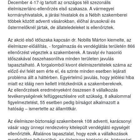
December 4-17-ig tartott az országos téli szezonális
élelmiszerlánc-ellenőrzés első szakasza. A vármegyei
kormányhivatalok, a járási hivatalok és a Nébih szakemberei
többek között adventi vásárokban, élőhal árusoknál és
őstermelőknél jártak, de állateledeleket is ellenőriztek.
Az akció első időszaka kapcsán dr. Nobilis Márton kiemelte, az
élelmiszer-előállítás, - forgalmazás és vendéglátás területén 866
ellenőrzést végeztek a szakemberek. A tavalyi év hasonló
időszakával összehasonlítva minden területen javulás
tapasztalható. A forgalomból kivont élelmiszertételek száma az
előző évi felét sem érte el, és szinte minden esetben lejárati
probléma állt a háttérben. Egyértelmű javulás, hogy jelölési hiba
miatt ez idáig nem kellett intézkedniük a szakembereknek.
Az ellenőrzések eredményeként összesen 8 vállalkozás
tevékenységének felfüggesztésére volt szükség, 8 alkalommal
figyelmeztetést, 55 esetben pedig bírságot alkalmazott a
hatóság – ismertette az államtitkár.
Az élelmiszer-biztonsági szakemberek 108 adventi, karácsonyi
vásár vagy ünnepi rendezvény kitelepült vendéglátó egységét
ellenőrizték. Általános tapasztalat, hogy ezek a vállalkozások
megfelelően felkészültek, az élelmiszer-higiéniai és- biztonsági