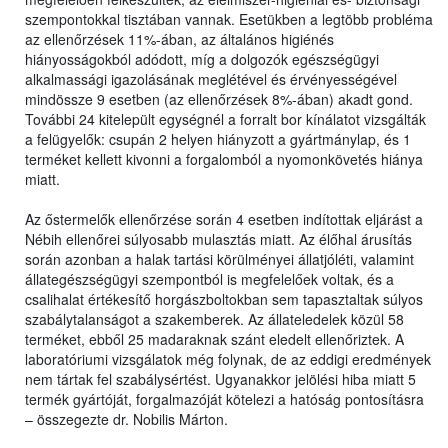
szempontokkal tisztában vannak. Esetükben a legtöbb probléma
az ellenőrzések 11%-ában, az általános higiénés
hiányosságokból adódott, míg a dolgozók egészségügyi
alkalmassági igazolásának meglétével és érvényességével
mindössze 9 esetben (az ellenőrzések 8%-ában) akadt gond.
További 24 kitelepült egységnél a forralt bor kínálatot vizsgálták
a felügyelők: csupán 2 helyen hiányzott a gyártmánylap, és 1
terméket kellett kivonni a forgalomból a nyomonkövetés hiánya
miatt.
Az őstermelők ellenőrzése során 4 esetben indítottak eljárást a
Nébih ellenőrei súlyosabb mulasztás miatt. Az élőhal árusítás
során azonban a halak tartási körülményei állatjóléti, valamint
állategészségügyi szempontból is megfelelőek voltak, és a
csalihalat értékesítő horgászboltokban sem tapasztaltak súlyos
szabálytalanságot a szakemberek. Az állateledelek közül 58
terméket, ebből 25 madaraknak szánt eledelt ellenőriztek. A
laboratóriumi vizsgálatok még folynak, de az eddigi eredmények
nem tártak fel szabálysértést. Ugyanakkor jelölési hiba miatt 5
termék gyártóját, forgalmazóját kötelezi a hatóság pontosításra
– összegezte dr. Nobilis Márton.