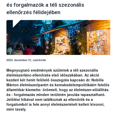
és forgalmazók a téli szezonális
ellenőrzés félidejében
2023. december 21, csütörtök
Megnyugtató eredmények születtek a téli szezonális
élelmiszerlánc-ellenőrzés első időszakában. Az akció
kezdeti két hetét felölelő összegzés kapcsán dr. Nobilis
Márton élelmiszeriparért és kereskedelempolitikáért felelős
államtitkár kiemelte: örömteli, hogy az élelmiszer-előállítás
és - forgalmazás minden területén javulás tapasztalható.
Jelölési hibával nem találkoztak az ellenőrök és a
forgalomból is fele annyi élelmiszertételt kellett kivonni,
mint tavaly.