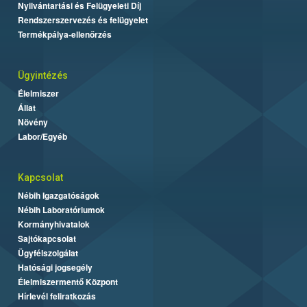
Nyilvántartási és Felügyeleti Díj
Rendszerszervezés és felügyelet
Termékpálya-ellenőrzés
Ügyintézés
Élelmiszer
Állat
Növény
Labor/Egyéb
Kapcsolat
Nébih Igazgatóságok
Nébih Laboratóriumok
Kormányhivatalok
Sajtókapcsolat
Ügyfélszolgálat
Hatósági jogsegély
Élelmiszermentő Központ
Hírlevél feliratkozás