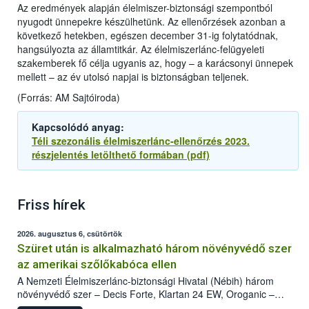
Az eredmények alapján élelmiszer-biztonsági szempontból
nyugodt ünnepekre készülhetünk. Az ellenőrzések azonban a
következő hetekben, egészen december 31-ig folytatódnak,
hangsúlyozta az államtitkár. Az élelmiszerlánc-felügyeleti
szakemberek fő célja ugyanis az, hogy – a karácsonyi ünnepek
mellett – az év utolsó napjai is biztonságban teljenek.
(Forrás: AM Sajtóiroda)
Kapcsolódó anyag:
Téli szezonális élelmiszerlánc-ellenőrzés 2023.
részjelentés letölthető formában (pdf)
Friss hírek
2026. augusztus 6, csütörtök
Szüret után is alkalmazható három növényvédő szer
az amerikai szőlőkabóca ellen
A Nemzeti Élelmiszerlánc-biztonsági Hivatal (Nébih) három
növényvédő szer – Decis Forte, Klartan 24 EW, Oroganic –
engedélyokiratát módosította, így azok a szüretet követően,