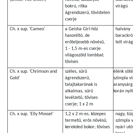
bokrú, ritka
virágú
ágrendszerű, tövistelen
cserje
Ch. x sup. ’Cameo’
a Geisha Girl-höz
halvány
hasonlító, de
barackróz
erőteljesebb növésű,
telt virá
1 - 1,5 m-es cserje
világoszöld lombbal;
tövises
Ch. x sup. ’Chrimson and
széles, sűrű
élénk söté
Gold’
ágrendszerű,
szimpla vi
talajtakarónak is
aranysárg
alkalmas, sűrű
korán nyíl
levélzetű, tövises
cserje; 1 x 2 m
Ch. x sup. ’Elly Mossel’
1,2 x 2 m-es, közepes
nagy, tűz
termetű, erős növésű,
szimpla v
kerekded bokor; tövises
nyári utó