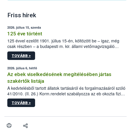
Friss hírek
2026. július 15, szerda
125 éve történt
125 évvel ezelőtt 1901. július 15-én, költözött be – igaz, még
csak részben – a budapesti m. kir. állami vetőmagvizsgáló
állomás a Kis Rókus utca 15. szám alatti, Czigler Győző által
TOVÁBB >
tervezett új épületébe.
2026. július 6, hétfő
Az ebek viselkedésének megítélésében jártas
szakértők listája
A kedvtelésből tartott állatok tartásáról és forgalmazásáról szóló
41/2010. (II. 26.) Korm.rendelet szabályozza az eb okozta fizikai
sérülés, illetve ennek veszélye keletkezésekor felmerülő
TOVÁBB >
hatósági feladatokat, valamint a veszélyes eb tartását és annak
engedélyezését. Ezen eljárások során szükség esetén be kell
vonni az ebek viselkedésének megítélésében jártas szakértőt.