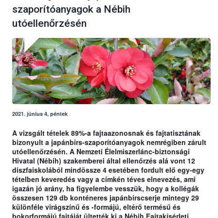
szaporítóanyagok a Nébih
utóellenőrzésén
2021. június 4, péntek
A vizsgált tételek 89%-a fajtaazonosnak és fajtatisztának
bizonyult a japánbirs-szaporítóanyagok nemrégiben zárult
utóellenőrzésén. A Nemzeti Élelmiszerlánc-biztonsági
Hivatal (Nébih) szakemberei által ellenőrzés alá vont 12
díszfaiskolából mindössze 4 esetében fordult elő egy-egy
tételben keveredés vagy a címkén téves elnevezés, ami
igazán jó arány, ha figyelembe vesszük, hogy a kollégák
összesen 129 db konténeres japánbirscserje mintegy 29
különféle virágszínű és -formájú, eltérő termésű és
bokorformájú fajtáját ültették ki a Nébih Fajtakísérleti