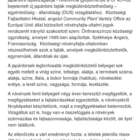
bejelentett új japánbirs fajták megkülönböztethetőség –
egyöntetűség - állandóság (DUS) vizsgálatához. Közösségi
Fajtaoltalmi Hivatal, angolul Community Plant Variety Office az
Európai Unió által biztosított növényfajta-oltalmi jogok
rendszerét irányító szakosított szerv. Önfinanszírozó közösségi
ügynökség, amelyet 1995-ben alapítottak. Székhelye Angers,
Franciaország. Közösségi növényfajta-oltalomban
részesülhetnek azok a fajták, amelyek megkülönböztethetők,
egyneműek, állandóak és újak.
A japánbirsek legfontosabb megkülönböztető bélyegei sok
egyéb mellett a virág színe, teltsége, alakja, a termések száma,
alakja, színe, illata, a bokor formája (habitus), növekedési
erélye, a levél színe, nagysága, formája, levélszéle.
A növények fenti bélyegeit négy éven keresztül megfigyeltük, a
megfigyeléseket a fajtaleírásokkal egyeztettük, a növényekről
fényképeket készítettünk, majd a megfigyeléseket kielemeztük.
Vizsgáltuk azt is, hogy van-e összefüggés a növények
származása és fajtaazonossága, fajtatisztasága között, de ilyet
nem találtunk.
Az ellenőrzés a várt eredményt hozta: a tételek jelentős része