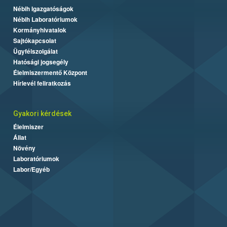
Nébih Igazgatóságok
Nébih Laboratóriumok
Kormányhivatalok
Sajtókapcsolat
Ügyfélszolgálat
Hatósági jogsegély
Élelmiszermentő Központ
Hírlevél feliratkozás
Gyakori kérdések
Élelmiszer
Állat
Növény
Laboratóriumok
Labor/Egyéb