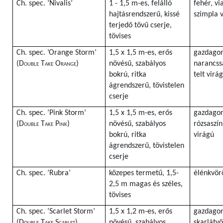
Ch. spec. ’Nivalis’
1 - 1,5 m-es, felálló
fehér, vi
hajtásrendszerű, kissé
szimpla 
terjedő tövű cserje,
tövises
Ch. spec. ’Orange Storm’
1,5 x 1,5 m-es, erős
gazdagon
(
Double Take Orange
)
növésű, szabályos
narancss
bokrú, ritka
telt virá
ágrendszerű, tövistelen
cserje
Ch. spec. ’Pink Storm’
1,5 x 1,5 m-es, erős
gazdagon
(
Double Take Pink
)
növésű, szabályos
rózsaszín
bokrú, ritka
virágú
ágrendszerű, tövistelen
cserje
Ch. spec. ’Rubra’
közepes termetű, 1,5-
élénkvör
2,5 m magas és széles,
tövises
Ch. spec. ’Scarlet Storm’
1,5 x 1,2 m-es, erős
gazdagon
(
Double Take Scarlet
)
növésű, szabályos
skarlátvö