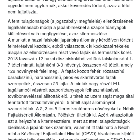
egyedei nem egyformák, akkor keveredés történt, azaz a tétel
nem fajtatiszta.
A fenti tulajdonságok (a jogszabályi megfelelés) ellenőrzésének
legalkalmasabb módja a japánbirseknél a szaporítóanyagok
kiültetéssel való megfigyelése, azaz kitermesztése.
A munkát a hazai faiskolai japánbirs állomány kérdőíven történt
felmérésével kezdtük, ebből választottuk ki kockázatértékelés
alapján az ellenőrzésben részt vevő fajták és termesztők körét.
2018 tavaszán 12 hazai díszfaiskolából vettünk faiskolánként 1-
7 tétel mintát, fajtánként 3-3 növényt, összesen 43 tételt, amely
129 növénynek felel meg. A fajták között fehér, rózsaszínű,
barackszínű, narancsszínű, piros és skarlátvörös fajták
szerepeltek, összesen 23 fajta. A minták nagy részét EU-
tagállamból vásárolt szaporítóanyagok felhasználásával,
továbbneveléssel állították elő. 3 tételt az üzem saját maga által
fenntartott törzsültetvényéről, 5 tételt saját állományról
szaporítottak. A 2, 3 és 5 literes konténeres növényeket a Nébih
Fajtakísérleti Állomásán, Pölöskén ültettük ki. Azért választottuk
ezt a helyszínt a kitermesztésre, mert az itteni talajadottságok
ideálisak a japánbirsek számára, valamint itt található a Nébih -
mint a Közösségi Fajtaoltalmi Hivatal (CPVO) hivatalosan kijelölt
japánbirs fajtavizsgálója - referencia gyűjteménye a CPVO-hoz