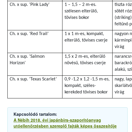
Ch. x sup. ’Pink Lady’
1 – 1,5 – 2 m-es.
tiszta ró
szélesen elterülő,
sötét róz
tövises bokor
(striking
feltűnő 
Ch. x sup. ’Red Trail’
1 x 1 m-es, kompakt,
nagyon n
elterülő, tövises cserje
kárminpi
virág
Ch. x sup. ’Salmon
1,5 x 2 m-es, elterülő
narancsr
Horizon’
növésű, tövises cserje
barackró
alakú, sz
Ch. x sup. ’Texas Scarlet’
0,9 -1,2 x 1,2 -1,5 m-es,
nagy, lap
kompakt, széles-
skarlátvö
kerekded tövises bokor
virág
Kapcsolódó tartalom:
A Nébih 2018. évi japánbirs-szaporítóanyag
utóellenőrzésben szereplő fajták képes összesítője