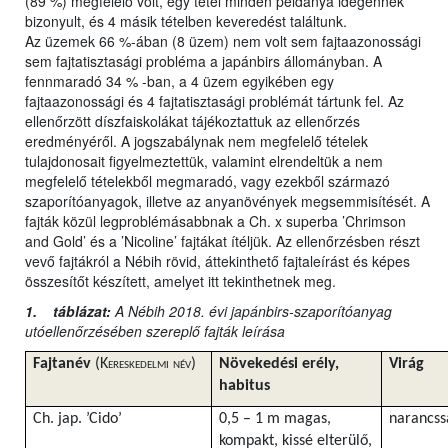
(89 %) megfelelő volt, egy tétel minden példánya idegennek
bizonyult, és 4 másik tételben keveredést találtunk.
Az üzemek 66 %-ában (8 üzem) nem volt sem fajtaazonossági
sem fajtatisztasági probléma a japánbirs állományban. A
fennmaradó 34 % -ban, a 4 üzem egyikében egy
fajtaazonossági és 4 fajtatisztasági problémát tártunk fel. Az
ellenőrzött díszfaiskolákat tájékoztattuk az ellenőrzés
eredményéről. A jogszabálynak nem megfelelő tételek
tulajdonosait figyelmeztettük, valamint elrendeltük a nem
megfelelő tételekből megmaradó, vagy ezekből származó
szaporítóanyagok, illetve az anyanövények megsemmisítését. A
fajták közül legproblémásabbnak a Ch. x superba ’Chrimson
and Gold’ és a ’Nicoline’ fajtákat ítéljük. Az ellenőrzésben részt
vevő fajtákról a Nébih rövid, áttekinthető fajtaleírást és képes
összesítőt készített, amelyet itt tekinthetnek meg.
1. táblázat:
A Nébih 2018. évi japánbirs-szaporítóanyag
utóellenőrzésében szereplő fajták leírása
Fajtanév
(K
ereskedelmi
név
)
Növekedési erély,
Virág
habitus
Ch. jap. ’Cido’
0,5 – 1 m magas,
narancss
kompakt, kissé elterülő,