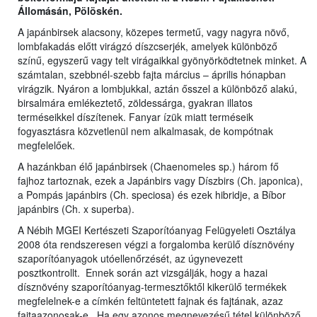
Állomásán, Pölöskén.
A japánbirsek alacsony, közepes termetű, vagy nagyra növő,
lombfakadás előtt virágzó díszcserjék, amelyek különböző
színű, egyszerű vagy telt virágaikkal gyönyörködtetnek minket. A
számtalan, szebbnél-szebb fajta március – április hónapban
virágzik. Nyáron a lombjukkal, aztán ősszel a különböző alakú,
birsalmára emlékeztető, zöldessárga, gyakran illatos
terméseikkel díszítenek. Fanyar ízük miatt terméseik
fogyasztásra közvetlenül nem alkalmasak, de kompótnak
megfelelőek.
A hazánkban élő japánbirsek (Chaenomeles sp.) három fő
fajhoz tartoznak, ezek a Japánbirs vagy Díszbirs (Ch. japonica),
a Pompás japánbirs (Ch. speciosa) és ezek hibridje, a Bíbor
japánbirs (Ch. x superba).
A Nébih MGEI Kertészeti Szaporítóanyag Felügyeleti Osztálya
2008 óta rendszeresen végzi a forgalomba kerülő dísznövény
szaporítóanyagok utóellenőrzését, az úgynevezett
posztkontrollt. Ennek során azt vizsgálják, hogy a hazai
dísznövény szaporítóanyag-termesztőktől kikerülő termékek
megfelelnek-e a címkén feltüntetett fajnak és fajtának, azaz
fajtaazonosak-e. Ha egy azonos megnevezésű tétel különböző