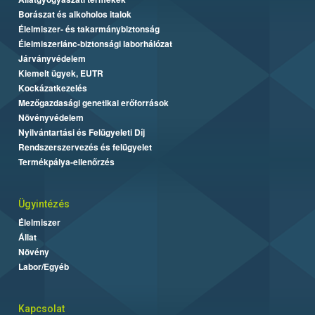
Borászat és alkoholos italok
Élelmiszer- és takarmánybiztonság
Élelmiszerlánc-biztonsági laborhálózat
Járványvédelem
Kiemelt ügyek, EUTR
Kockázatkezelés
Mezőgazdasági genetikai erőforrások
Növényvédelem
Nyilvántartási és Felügyeleti Díj
Rendszerszervezés és felügyelet
Termékpálya-ellenőrzés
Ügyintézés
Élelmiszer
Állat
Növény
Labor/Egyéb
Kapcsolat