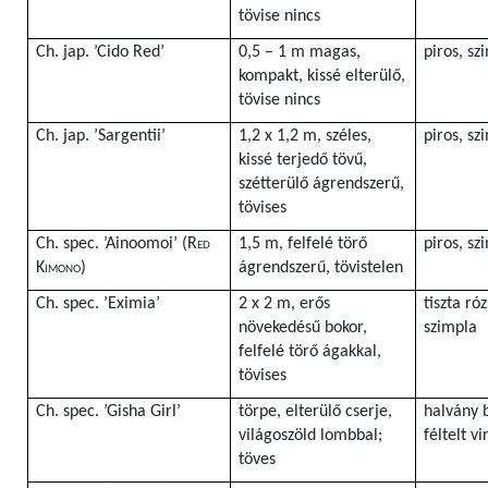
tövise nincs
Ch. jap. ’Cido Red’
0,5 – 1 m magas,
piros, sz
kompakt, kissé elterülő,
tövise nincs
Ch. jap. ’Sargentii’
1,2 x 1,2 m, széles,
piros, sz
kissé terjedő tövű,
szétterülő ágrendszerű,
tövises
Ch. spec. ’Ainoomoi’ (
Red
1,5 m, felfelé törő
piros, sz
Kimono
)
ágrendszerű, tövistelen
Ch. spec. ’Eximia’
2 x 2 m, erős
tiszta ró
növekedésű bokor,
szimpla
felfelé törő ágakkal,
tövises
Ch. spec. ’Gisha Girl’
törpe, elterülő cserje,
halvány 
világoszöld lombbal;
féltelt vi
töves