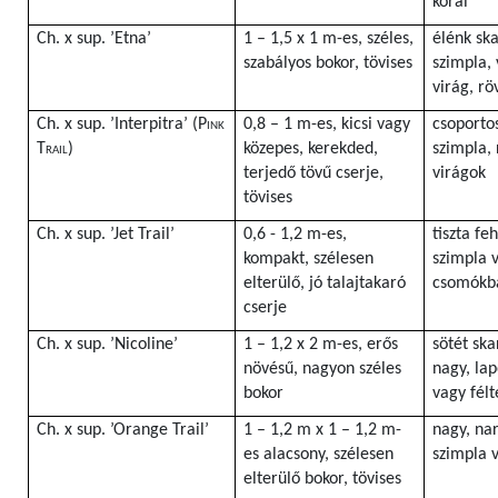
korai
Ch. x sup. ’Etna’
1 – 1,5 x 1 m-es, széles,
élénk sk
szabályos bokor, tövises
szimpla, 
virág, rö
Ch. x sup. ’Interpitra’ (
Pink
0,8 – 1 m-es, kicsi vagy
csoportos
Trail
)
közepes, kerekded,
szimpla, 
terjedő tövű cserje,
virágok
tövises
Ch. x sup. ’Jet Trail’
0,6 - 1,2 m-es,
tiszta fe
kompakt, szélesen
szimpla v
elterülő, jó talajtakaró
csomókb
cserje
Ch. x sup. ’Nicoline’
1 – 1,2 x 2 m-es, erős
sötét ska
növésű, nagyon széles
nagy, lap
bokor
vagy félt
Ch. x sup. ’Orange Trail’
1 – 1,2 m x 1 – 1,2 m-
nagy, na
es alacsony, szélesen
szimpla 
elterülő bokor, tövises