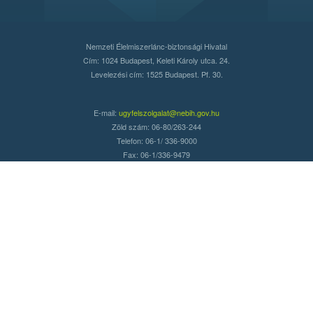
Nemzeti Élelmiszerlánc-biztonsági Hivatal
Cím: 1024 Budapest, Keleti Károly utca. 24.
Levelezési cím: 1525 Budapest. Pf. 30.
E-mail:
ugyfelszolgalat@nebih.gov.hu
Zöld szám: 06-80/263-244
Telefon: 06-1/ 336-9000
Fax: 06-1/336-9479