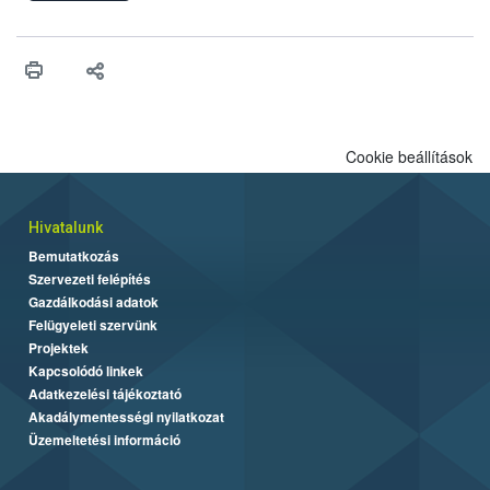
ellenőriztek. Három vetőmagtétel csírázóképessége nem felelt
meg a jogszabályi előírásoknak, egy további termék pedig a
tisztasági követelményeknek nem tett eleget. A hatósági
felügyelők mind a négy esetben eljárást indítottak és elrendelték
a termékek forgalomból történő kivonását. A végső rangsor a
kedveltségi és a hatósági vizsgálat összesített eredményei
alapján alakult ki. A teszt a Nébih tordasi fajtakísérleti állomásán
Cookie beállítások
folytatódik a növények fejlődésének nyomonkövetésével.
Hivatalunk
Bemutatkozás
Szervezeti felépítés
Gazdálkodási adatok
Felügyeleti szervünk
Projektek
Kapcsolódó linkek
Adatkezelési tájékoztató
Akadálymentességi nyilatkozat
Üzemeltetési információ