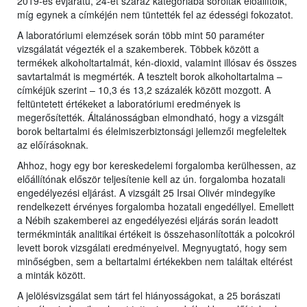
2019-es évjáratú, 24-et száraz kategóriába soroltak előállítóik,
míg egynek a címkéjén nem tüntették fel az édességi fokozatot.
A laboratóriumi elemzések során több mint 50 paraméter
vizsgálatát végezték el a szakemberek. Többek között a
termékek alkoholtartalmát, kén-dioxid, valamint illósav és összes
savtartalmát is megmérték. A tesztelt borok alkoholtartalma –
címkéjük szerint – 10,3 és 13,2 százalék között mozgott. A
feltüntetett értékeket a laboratóriumi eredmények is
megerősítették. Általánosságban elmondható, hogy a vizsgált
borok beltartalmi és élelmiszerbiztonsági jellemzői megfeleltek
az előírásoknak.
Ahhoz, hogy egy bor kereskedelemi forgalomba kerülhessen, az
előállítónak először teljesítenie kell az ún. forgalomba hozatali
engedélyezési eljárást. A vizsgált 25 Irsai Olivér mindegyike
rendelkezett érvényes forgalomba hozatali engedéllyel. Emellett
a Nébih szakemberei az engedélyezési eljárás során leadott
termékminták analitikai értékeit is összehasonlították a polcokról
levett borok vizsgálati eredményeivel. Megnyugtató, hogy sem
minőségben, sem a beltartalmi értékekben nem találtak eltérést
a minták között.
A jelölésvizsgálat sem tárt fel hiányosságokat, a 25 borászati