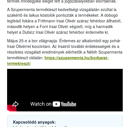
termék mindegyike eleget tett a jogszabályokban előírtaknak.
A Szupermenta termékteszt kedveltségi vizsgálatán ezúttal is
szakértő és laikus kóstolók pontozták a termékeket. A dobogó
legfelső fokára a Frittmann Irsai Olivér száraz fehérbor állhatott,
második helyen a Font Irsai Olivér végzett, míg a harmadik
helyet a Dubicz Irsai Olivér száraz fehérbor érdemelte ki.
Május 25-e a bor világnapja. Érdemes az alkalomból egy pohár
Irsai Olivérrel koccintani. Az Irsairól további érdekességek és a
részletes vizsgálati eredmények elérhetők a Nébih Szupermenta
termékteszt oldalán:
https://szupermenta.hu/borbarat-
termekteszt/
Kapcsolódó anyagok: