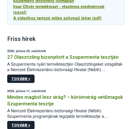
közlemény letölthető formában
Irsai Olivér termékteszt - részletes eredmények
(excel)
A videóhoz tartozó teljes szövegű leirat (pdf)
Friss hírek
2026. június 25, csütörtök
27 Olaszrizling bizonyított a Szupermenta tesztjén
A Szupermenta nyári terméktesztjén Olaszrizlingeket vizsgáltak
a Nemzeti Élelmiszerlánc-biztonsági Hivatal (Nébih)
szakemberei. Összesen 27 bor került „nagyító alá”, melyek az
TOVÁBB >
élelmiszerbiztonsági és -minőségi vizsgálatok, valamint a
jelölés-ellenőrzés szempontjából is megfeleltek. A kedveltségi
vizsgálaton az is kiderült, melyek a kóstolók által
2026. június 11, csütörtök
legkedveltebbnek ítélt Olaszrizlingek.
Minden magból lesz virág? – körömvirág-vetőmagok
Szupermenta tesztje
A Nemzeti Élelmiszerlánc-biztonsági Hivatal (Nébih)
Szupermenta programjának legújabb terméktesztje a
körömvirág-vetőmagokra fókuszált. A hatósági vizsgálatokon a
TOVÁBB >
szakemberek 16 kereskedelmi forgalomban kapható terméket