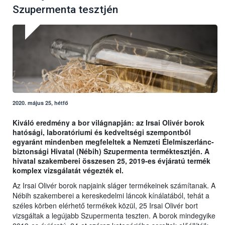
Szupermenta tesztjén
2020. május 25, hétfő
Kiváló eredmény a bor világnapján: az Irsai Olivér borok
hatósági, laboratóriumi és kedveltségi szempontból
egyaránt mindenben megfeleltek a Nemzeti Élelmiszerlánc-
biztonsági Hivatal (Nébih) Szupermenta terméktesztjén. A
hivatal szakemberei összesen 25, 2019-es évjáratú termék
komplex vizsgálatát végezték el.
Az Irsai Olivér borok napjaink sláger termékeinek számítanak. A
Nébih szakemberei a kereskedelmi láncok kínálatából, tehát a
széles körben elérhető termékek közül, 25 Irsai Olivér bort
vizsgáltak a legújabb Szupermenta teszten. A borok mindegyike