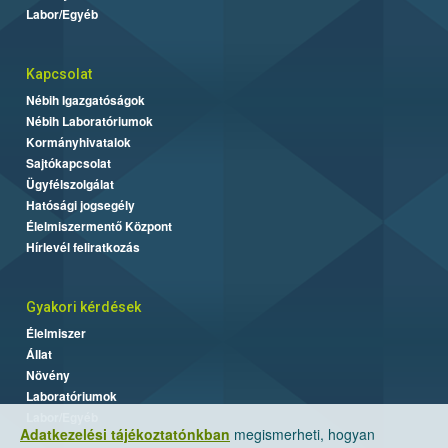
Labor/Egyéb
Kapcsolat
Nébih Igazgatóságok
Nébih Laboratóriumok
Kormányhivatalok
Sajtókapcsolat
Ügyfélszolgálat
Hatósági jogsegély
Élelmiszermentő Központ
Hírlevél feliratkozás
Gyakori kérdések
Élelmiszer
Állat
Növény
Laboratóriumok
Labor/Egyéb
Adatkezelési tájékoztatónkban
megismerheti, hogyan